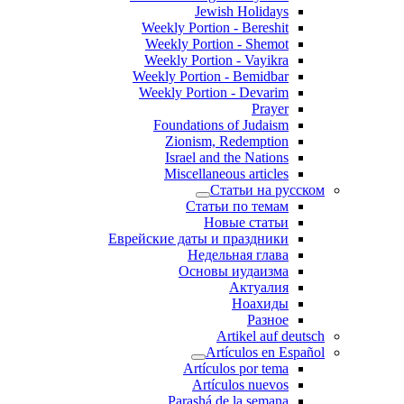
Jewish Holidays
Weekly Portion - Bereshit
Weekly Portion - Shemot
Weekly Portion - Vayikra
Weekly Portion - Bemidbar
Weekly Portion - Devarim
Prayer
Foundations of Judaism
Zionism, Redemption
Israel and the Nations
Miscellaneous articles
Статьи на русском
Статьи по темам
Новые статьи
Еврейские даты и праздники
Недельная глава
Основы иудаизма
Актуалия
Ноахиды
Разное
Artikel auf deutsch
Artículos en Español
Artículos por tema
Artículos nuevos
Parashá de la semana