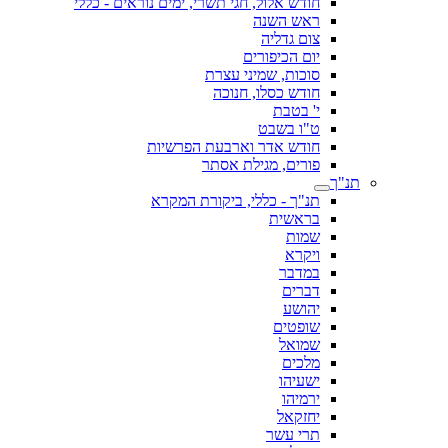
חודש אלול, חגי תשרי, ימים נוראים - כללי
ראש השנה
צום גדליה
יום הכיפורים
סוכות, שמיני עצרת
חודש כסלו, חנוכה
י' בטבת
ט"ו בשבט
חודש אדר וארבעת הפרשיות
פורים, מגילת אסתר
תנ"ך
תנ"ך - כללי, ביקורת המקרא
בראשית
שמות
ויקרא
במדבר
דברים
יהושע
שופטים
שמואל
מלכים
ישעיהו
ירמיהו
יחזקאל
תרי עשר