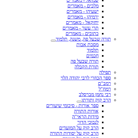
שמואל - מאמרים
מלכים - מאמרים
ישעיהו - מאמרים
ירמיהו - מאמרים
יחזקאל - מאמרים
תרי עשר - מאמרים
כתובים - מאמרים
תורה שבעל פה, משנה, תלמוד
מסכת אבות
תלמוד
חכמים
תורה שבעל פה
תורת הקבלה
תפילה
ספר הכוזרי לרבי יהודה הלוי
רמב"ם
רמח"ל
רבי נחמן מברסלב
הרב קוק ותורתו
ספר אורות - סיכומי שיעורים
אורות התורה
מידות הראי"ה
לנבוכי הדור
הרב קוק על המועדים
הרב קוק על יסודות התורה