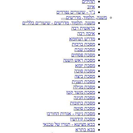
תהילים
איוב
נ"ך - שיעורים נפרדים
משנה, תלמוד, מדרשים
משנה, תלמוד, מדרשים - שיעורים כלליים
בראשית רבה
איכה רבה
מדרש תנחומא
מסכת ברכות
מסכת שבת
מסכת פסחים
מסכת ראש השנה
מסכת יומא
מסכת סוכה
מסכת ביצה
מסכת תענית
מסכת מגילה
מסכת מועד קטן
מסכת חגיגה
מסכת כתובות
מסכת סוטה
מסכת גיטין - אגדות החורבן
מסכת קידושין
בבא מציעא - תנורו של עכנאי
בבא בתרא