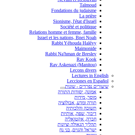
Talmoud
Fondations du judaisme
La prière
Sionisme, l'état d'Israël
Société et politique
Relations homme et femme, famille
Israel et les nations, Bnei Noah
Rabbi Yéhouda Halévy
Maimonide
Rabbi Na'hman de Breslev
Rav Kook
(Rav Askenazi (Manitou
Leçons divers
Lectures in English
Lecciones en Español
שיעורים נפרדים - שונות
אמונה, יסודות התורה
מוסר, מידות
תורה ומדע, אבולוציה
תשובה והלכותיה
דיבור, שפה, אותיות
חברה, אקטואליה
תהליך הגאולה וציונות
ישראל והגוים, בני נח