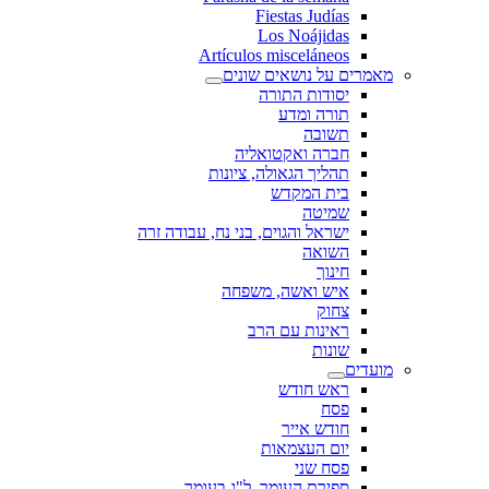
Fiestas Judías
Los Noájidas
Artículos misceláneos
מאמרים על נושאים שונים
יסודות התורה
תורה ומדע
תשובה
חברה ואקטואליה
תהליך הגאולה, ציונות
בית המקדש
שמיטה
ישראל והגוים, בני נח, עבודה זרה
השואה
חינוך
איש ואשה, משפחה
צחוק
ראינות עם הרב
שונות
מועדים
ראש חודש
פסח
חודש אייר
יום העצמאות
פסח שני
ספירת העומר, ל"ג בעומר