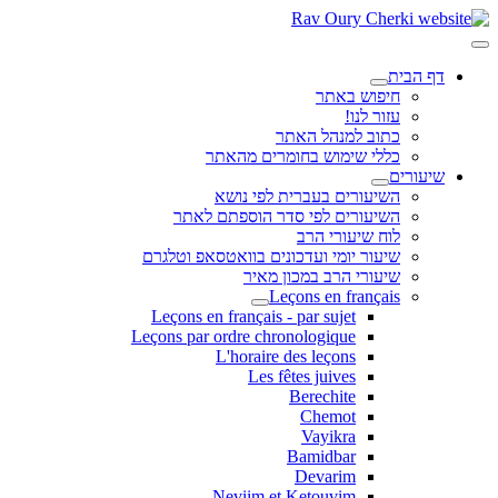
דף הבית
חיפוש באתר
עזור לנו!
כתוב למנהל האתר
כללי שימוש בחומרים מהאתר
שיעורים
השיעורים בעברית לפי נושא
השיעורים לפי סדר הוספתם לאתר
לוח שיעורי הרב
שיעור יומי ועדכונים בוואטסאפ וטלגרם
שיעורי הרב במכון מאיר
Leçons en français
Leçons en français - par sujet
Leçons par ordre chronologique
L'horaire des leçons
Les fêtes juives
Berechite
Chemot
Vayikra
Bamidbar
Devarim
Neviim et Ketouvim