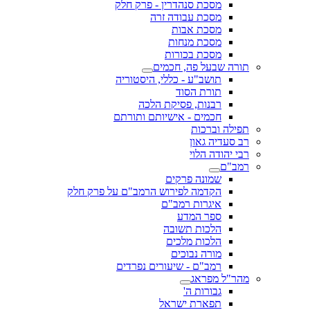
מסכת סנהדרין - פרק חלק
מסכת עבודה זרה
מסכת אבות
מסכת מנחות
מסכת בכורות
תורה שבעל פה, חכמים
תושב"ע - כללי, היסטוריה
תורת הסוד
רבנות, פסיקת הלכה
חכמים - אישיותם ותורתם
תפילה וברכות
רב סעדיה גאון
רבי יהודה הלוי
רמב"ם
שמונה פרקים
הקדמה לפירוש הרמב"ם על פרק חלק
איגרות רמב"ם
ספר המדע
הלכות תשובה
הלכות מלכים
מורה נבוכים
רמב"ם - שיעורים נפרדים
מהר"ל מפראג
גבורות ה'
תפארת ישראל