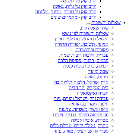
הרב קוק על תשובה
הרב קוק על גלות, גאולה
הרב קוק על חברה, מדינה, מלחמה
הרב קוק - מאמרים שונים
שאלות ותשובות
שלח שאלה לרב
שאלות ותשובות לפי נושא
השאלות והתשובות לפי תאריך
אמונה, תשובה, יסודות התורה
מקורות ופירושיהם
עברית, הלכות דיבור, שמות
חכמים, רבנות, פסיקת הלכה
תפילה, ברכות, בית כנסת
שבת ומועד
ציונות, גאולה
ארץ ישראל, הלכות תלויות בה
בית המקדש, הר הבית
חברה ואקטואליה
עבודה זרה, ישראל והגוים, גיור
חינוך, לימודים, הוראה
איש ואשה, משפחה, צניעות
גוף ומראה חיצוני, בגדים, ציצית
כשרות, אוכל ואכילה
טהרה, נטילת ידיים, טבילת כלים
ספרי קודש, תפילין, מזוזה, גניזה