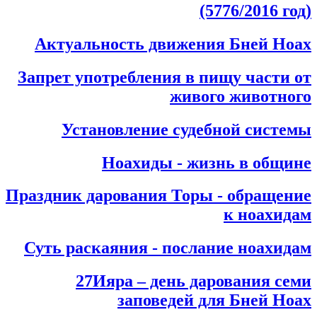
(5776/2016 год)
Актуальность движения Бней Ноах
Запрет употребления в пищу части от
живого животного
Установление судебной системы
Ноахиды - жизнь в общине
Праздник дарования Торы - обращение
к ноахидам
Суть раскаяния - послание ноахидам
27Ияра – день дарования семи
заповедей для Бней Ноах