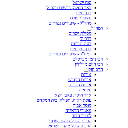
נצח ישראל
באר הגולה, דרשות מהר"ל
דרך חיים
נתיבות עולם
מהר"ל - שיעורים נפרדים
רמח"ל
מסילת ישרים
דרך ה'
דעת תבונות
דרך עץ חיים
רמח"ל - שיעורים נפרדים
רבי נחמן מברסלב
רבי חיים מוולוז'ין
הרב קוק
אורות
אורות הקודש
אורות התורה
עין איה
אדר היקר, עקבי הצאן
עולת ראיה, תפילה, בית המקדש
מוסר אביך
מאמרי הראי"ה
לנבוכי הדור
הרב קוק על פרשת שבוע
הרב קוק על מועדי ישראל