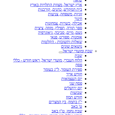
שואה
ארץ ישראל, מצוות התלויות בארץ
בית המקדש, כהנים, קורבנות
זוגיות, משפחה, צניעות
חינוך
אכילה, כשרות, צמחונות
ספר תורה, תפילין, מזוזה, ציצית
גשם, מיים, סביבה, גיאוגרפיה
אומנות, ספורט, פנאי
שאלות ותשובות - הקלטות
נושאים שונים
שבת ומועדי ישראל
שבת
הלוח העברי, מועדי ישראל, ראש חודש - כללי
פסח
ספירת העומר, ל"ג בעומר
חודש אייר
יום העצמאות
פסח שני
יום ירושלים
שבועות
חודש תמוז
י"ז בתמוז, בין המצרים
ט' באב
שבת נחמו, ט"ו באב