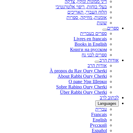
דיני ממונות ונזקין, צדקה
בעלי כוחות, ריפוי אלטרנטיבי
הלוח העברי, תאריכים
אומנות, מוזיקה, ספרות
שונות
ספרים
ספרים בעברית
Livres en français
Books in English
Книги на русском
ספרים לבני נח
אודות הרב
אודות הרב
À propos du Rav Oury Cherki
About Rabbi Oury Cherki
О раве Ури Шерки
Sobre Rabino Oury Cherki
Über Rabbi Oury Cherki
לכתוב לרב
Languages
עברית
Français
English
Русский
Español