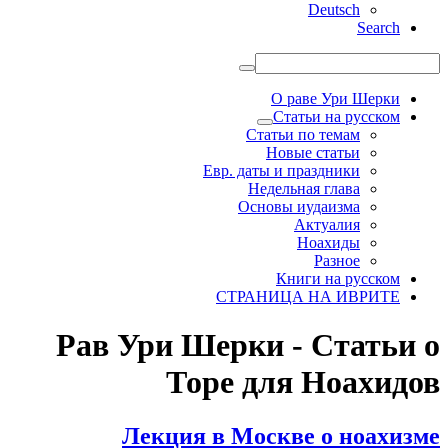
Deutsch
Search
О раве Ури Шерки
Статьи на русском
Статьи по темам
Новые статьи
Евр. даты и праздники
Недельная глава
Основы иудаизма
Актуалия
Ноахиды
Разное
Книги на русском
СТРАНИЦА НА ИВРИТЕ
Рав Ури Шерки - Статьи о
Торе для Ноахидов
Лекция в Москве о ноахизме