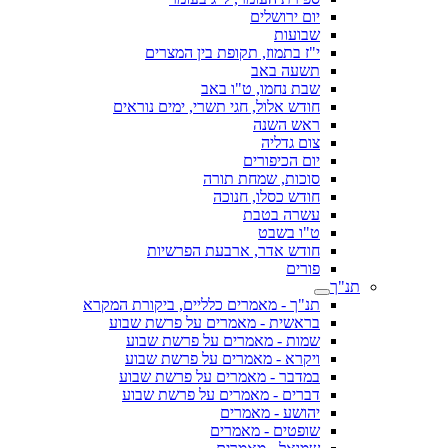
יום ירושלים
שבועות
י"ז בתמוז, תקופת בין המצרים
תשעה באב
שבת נחמו, ט"ו באב
חודש אלול, חגי תשרי, ימים נוראים
ראש השנה
צום גדליה
יום הכיפורים
סוכות, שמחת תורה
חודש כסלו, חנוכה
עשרה בטבת
ט"ו בשבט
חודש אדר, ארבעת הפרשיות
פורים
תנ"ך
תנ"ך - מאמרים כלליים, ביקורת המקרא
בראשית - מאמרים על פרשת שבוע
שמות - מאמרים על פרשת שבוע
ויקרא - מאמרים על פרשת שבוע
במדבר - מאמרים על פרשת שבוע
דברים - מאמרים על פרשת שבוע
יהושע - מאמרים
שופטים - מאמרים