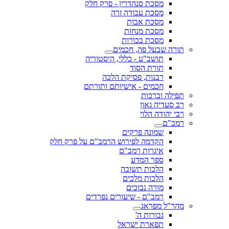
מסכת סנהדרין - פרק חלק
מסכת עבודה זרה
מסכת אבות
מסכת מנחות
מסכת בכורות
תורה שבעל פה, חכמים
תושב"ע - כללי, היסטוריה
תורת הסוד
רבנות, פסיקת הלכה
חכמים - אישיותם ותורתם
תפילה וברכות
רב סעדיה גאון
רבי יהודה הלוי
רמב"ם
שמונה פרקים
הקדמה לפירוש הרמב"ם על פרק חלק
איגרות רמב"ם
ספר המדע
הלכות תשובה
הלכות מלכים
מורה נבוכים
רמב"ם - שיעורים נפרדים
מהר"ל מפראג
גבורות ה'
תפארת ישראל