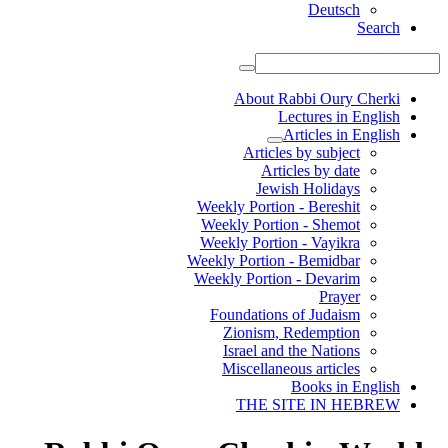
Deutsch
Search
About Rabbi Oury Cherki
Lectures in English
Articles in English
Articles by subject
Articles by date
Jewish Holidays
Weekly Portion - Bereshit
Weekly Portion - Shemot
Weekly Portion - Vayikra
Weekly Portion - Bemidbar
Weekly Portion - Devarim
Prayer
Foundations of Judaism
Zionism, Redemption
Israel and the Nations
Miscellaneous articles
Books in English
THE SITE IN HEBREW