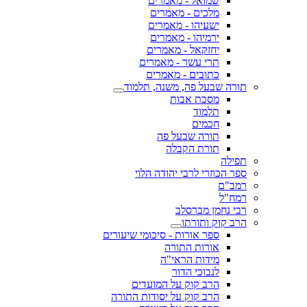
שמואל - מאמרים
מלכים - מאמרים
ישעיהו - מאמרים
ירמיהו - מאמרים
יחזקאל - מאמרים
תרי עשר - מאמרים
כתובים - מאמרים
תורה שבעל פה, משנה, תלמוד
מסכת אבות
תלמוד
חכמים
תורה שבעל פה
תורת הקבלה
תפילה
ספר הכוזרי לרבי יהודה הלוי
רמב"ם
רמח"ל
רבי נחמן מברסלב
הרב קוק ותורתו
ספר אורות - סיכומי שיעורים
אורות התורה
מידות הראי"ה
לנבוכי הדור
הרב קוק על המועדים
הרב קוק על יסודות התורה