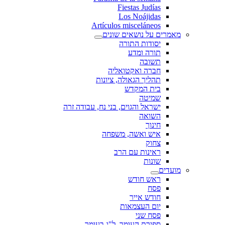
Fiestas Judías
Los Noájidas
Artículos misceláneos
מאמרים על נושאים שונים
יסודות התורה
תורה ומדע
תשובה
חברה ואקטואליה
תהליך הגאולה, ציונות
בית המקדש
שמיטה
ישראל והגוים, בני נח, עבודה זרה
השואה
חינוך
איש ואשה, משפחה
צחוק
ראינות עם הרב
שונות
מועדים
ראש חודש
פסח
חודש אייר
יום העצמאות
פסח שני
ספירת העומר, ל"ג בעומר