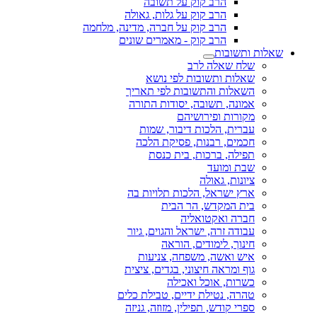
הרב קוק על תשובה
הרב קוק על גלות, גאולה
הרב קוק על חברה, מדינה, מלחמה
הרב קוק - מאמרים שונים
שאלות ותשובות
שלח שאלה לרב
שאלות ותשובות לפי נושא
השאלות והתשובות לפי תאריך
אמונה, תשובה, יסודות התורה
מקורות ופירושיהם
עברית, הלכות דיבור, שמות
חכמים, רבנות, פסיקת הלכה
תפילה, ברכות, בית כנסת
שבת ומועד
ציונות, גאולה
ארץ ישראל, הלכות תלויות בה
בית המקדש, הר הבית
חברה ואקטואליה
עבודה זרה, ישראל והגוים, גיור
חינוך, לימודים, הוראה
איש ואשה, משפחה, צניעות
גוף ומראה חיצוני, בגדים, ציצית
כשרות, אוכל ואכילה
טהרה, נטילת ידיים, טבילת כלים
ספרי קודש, תפילין, מזוזה, גניזה