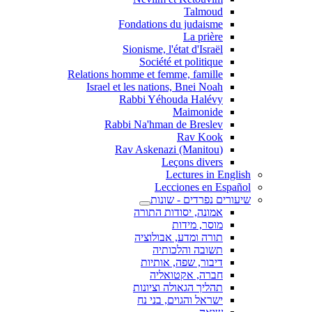
Talmoud
Fondations du judaisme
La prière
Sionisme, l'état d'Israël
Société et politique
Relations homme et femme, famille
Israel et les nations, Bnei Noah
Rabbi Yéhouda Halévy
Maimonide
Rabbi Na'hman de Breslev
Rav Kook
(Rav Askenazi (Manitou
Leçons divers
Lectures in English
Lecciones en Español
שיעורים נפרדים - שונות
אמונה, יסודות התורה
מוסר, מידות
תורה ומדע, אבולוציה
תשובה והלכותיה
דיבור, שפה, אותיות
חברה, אקטואליה
תהליך הגאולה וציונות
ישראל והגוים, בני נח