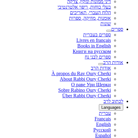
דיני ממונות ונזקין, צדקה
בעלי כוחות, ריפוי אלטרנטיבי
הלוח העברי, תאריכים
אומנות, מוזיקה, ספרות
שונות
ספרים
ספרים בעברית
Livres en français
Books in English
Книги на русском
ספרים לבני נח
אודות הרב
אודות הרב
À propos du Rav Oury Cherki
About Rabbi Oury Cherki
О раве Ури Шерки
Sobre Rabino Oury Cherki
Über Rabbi Oury Cherki
לכתוב לרב
Languages
עברית
Français
English
Русский
Español