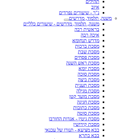
תהילים
איוב
נ"ך - שיעורים נפרדים
משנה, תלמוד, מדרשים
משנה, תלמוד, מדרשים - שיעורים כלליים
בראשית רבה
איכה רבה
מדרש תנחומא
מסכת ברכות
מסכת שבת
מסכת פסחים
מסכת ראש השנה
מסכת יומא
מסכת סוכה
מסכת ביצה
מסכת תענית
מסכת מגילה
מסכת מועד קטן
מסכת חגיגה
מסכת כתובות
מסכת סוטה
מסכת גיטין - אגדות החורבן
מסכת קידושין
בבא מציעא - תנורו של עכנאי
בבא בתרא