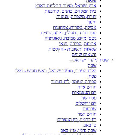
שואה
ארץ ישראל, מצוות התלויות בארץ
בית המקדש, כהנים, קורבנות
זוגיות, משפחה, צניעות
חינוך
אכילה, כשרות, צמחונות
ספר תורה, תפילין, מזוזה, ציצית
גשם, מיים, סביבה, גיאוגרפיה
אומנות, ספורט, פנאי
שאלות ותשובות - הקלטות
נושאים שונים
שבת ומועדי ישראל
שבת
הלוח העברי, מועדי ישראל, ראש חודש - כללי
פסח
ספירת העומר, ל"ג בעומר
חודש אייר
יום העצמאות
פסח שני
יום ירושלים
שבועות
חודש תמוז
י"ז בתמוז, בין המצרים
ט' באב
שבת נחמו, ט"ו באב