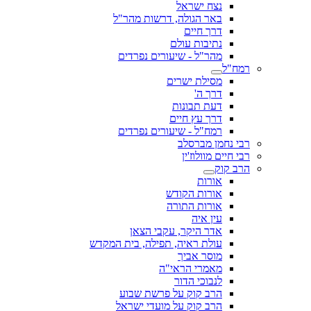
נצח ישראל
באר הגולה, דרשות מהר"ל
דרך חיים
נתיבות עולם
מהר"ל - שיעורים נפרדים
רמח"ל
מסילת ישרים
דרך ה'
דעת תבונות
דרך עץ חיים
רמח"ל - שיעורים נפרדים
רבי נחמן מברסלב
רבי חיים מוולוז'ין
הרב קוק
אורות
אורות הקודש
אורות התורה
עין איה
אדר היקר, עקבי הצאן
עולת ראיה, תפילה, בית המקדש
מוסר אביך
מאמרי הראי"ה
לנבוכי הדור
הרב קוק על פרשת שבוע
הרב קוק על מועדי ישראל