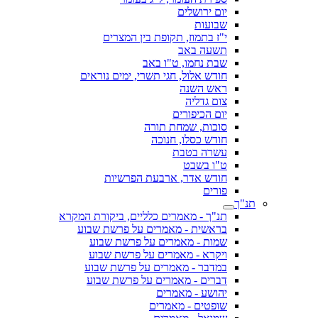
יום ירושלים
שבועות
י"ז בתמוז, תקופת בין המצרים
תשעה באב
שבת נחמו, ט"ו באב
חודש אלול, חגי תשרי, ימים נוראים
ראש השנה
צום גדליה
יום הכיפורים
סוכות, שמחת תורה
חודש כסלו, חנוכה
עשרה בטבת
ט"ו בשבט
חודש אדר, ארבעת הפרשיות
פורים
תנ"ך
תנ"ך - מאמרים כלליים, ביקורת המקרא
בראשית - מאמרים על פרשת שבוע
שמות - מאמרים על פרשת שבוע
ויקרא - מאמרים על פרשת שבוע
במדבר - מאמרים על פרשת שבוע
דברים - מאמרים על פרשת שבוע
יהושע - מאמרים
שופטים - מאמרים