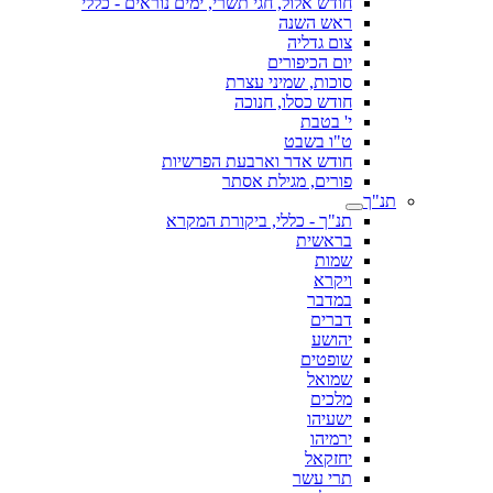
חודש אלול, חגי תשרי, ימים נוראים - כללי
ראש השנה
צום גדליה
יום הכיפורים
סוכות, שמיני עצרת
חודש כסלו, חנוכה
י' בטבת
ט"ו בשבט
חודש אדר וארבעת הפרשיות
פורים, מגילת אסתר
תנ"ך
תנ"ך - כללי, ביקורת המקרא
בראשית
שמות
ויקרא
במדבר
דברים
יהושע
שופטים
שמואל
מלכים
ישעיהו
ירמיהו
יחזקאל
תרי עשר