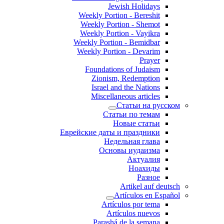
Jewish Holidays
Weekly Portion - Bereshit
Weekly Portion - Shemot
Weekly Portion - Vayikra
Weekly Portion - Bemidbar
Weekly Portion - Devarim
Prayer
Foundations of Judaism
Zionism, Redemption
Israel and the Nations
Miscellaneous articles
Статьи на русском
Статьи по темам
Новые статьи
Еврейские даты и праздники
Недельная глава
Основы иудаизма
Актуалия
Ноахиды
Разное
Artikel auf deutsch
Artículos en Español
Artículos por tema
Artículos nuevos
Parashá de la semana