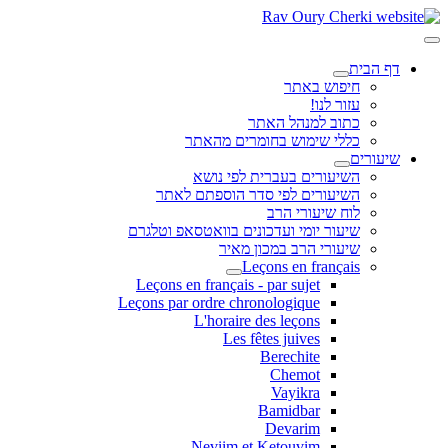
דף הבית
חיפוש באתר
עזור לנו!
כתוב למנהל האתר
כללי שימוש בחומרים מהאתר
שיעורים
השיעורים בעברית לפי נושא
השיעורים לפי סדר הוספתם לאתר
לוח שיעורי הרב
שיעור יומי ועדכונים בוואטסאפ וטלגרם
שיעורי הרב במכון מאיר
Leçons en français
Leçons en français - par sujet
Leçons par ordre chronologique
L'horaire des leçons
Les fêtes juives
Berechite
Chemot
Vayikra
Bamidbar
Devarim
Neviim et Ketouvim