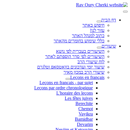
דף הבית
חיפוש באתר
עזור לנו!
כתוב למנהל האתר
כללי שימוש בחומרים מהאתר
שיעורים
השיעורים בעברית לפי נושא
השיעורים לפי סדר הוספתם לאתר
לוח שיעורי הרב
שיעור יומי ועדכונים בוואטסאפ וטלגרם
שיעורי הרב במכון מאיר
Leçons en français
Leçons en français - par sujet
Leçons par ordre chronologique
L'horaire des leçons
Les fêtes juives
Berechite
Chemot
Vayikra
Bamidbar
Devarim
Neviim et Ketouvim