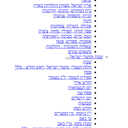
שואה
ארץ ישראל, מצוות התלויות בארץ
בית המקדש, כהנים, קורבנות
זוגיות, משפחה, צניעות
חינוך
אכילה, כשרות, צמחונות
ספר תורה, תפילין, מזוזה, ציצית
גשם, מיים, סביבה, גיאוגרפיה
אומנות, ספורט, פנאי
שאלות ותשובות - הקלטות
נושאים שונים
שבת ומועדי ישראל
שבת
הלוח העברי, מועדי ישראל, ראש חודש - כללי
פסח
ספירת העומר, ל"ג בעומר
חודש אייר
יום העצמאות
פסח שני
יום ירושלים
שבועות
חודש תמוז
י"ז בתמוז, בין המצרים
ט' באב
שבת נחמו, ט"ו באב