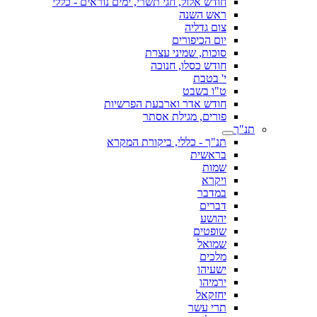
חודש אלול, חגי תשרי, ימים נוראים - כללי
ראש השנה
צום גדליה
יום הכיפורים
סוכות, שמיני עצרת
חודש כסלו, חנוכה
י' בטבת
ט"ו בשבט
חודש אדר וארבעת הפרשיות
פורים, מגילת אסתר
תנ"ך
תנ"ך - כללי, ביקורת המקרא
בראשית
שמות
ויקרא
במדבר
דברים
יהושע
שופטים
שמואל
מלכים
ישעיהו
ירמיהו
יחזקאל
תרי עשר