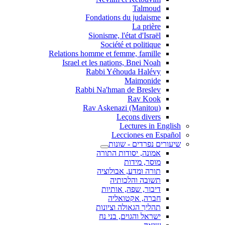
Talmoud
Fondations du judaisme
La prière
Sionisme, l'état d'Israël
Société et politique
Relations homme et femme, famille
Israel et les nations, Bnei Noah
Rabbi Yéhouda Halévy
Maimonide
Rabbi Na'hman de Breslev
Rav Kook
(Rav Askenazi (Manitou
Leçons divers
Lectures in English
Lecciones en Español
שיעורים נפרדים - שונות
אמונה, יסודות התורה
מוסר, מידות
תורה ומדע, אבולוציה
תשובה והלכותיה
דיבור, שפה, אותיות
חברה, אקטואליה
תהליך הגאולה וציונות
ישראל והגוים, בני נח