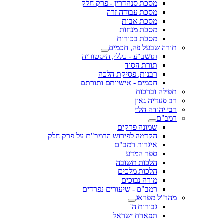
מסכת סנהדרין - פרק חלק
מסכת עבודה זרה
מסכת אבות
מסכת מנחות
מסכת בכורות
תורה שבעל פה, חכמים
תושב"ע - כללי, היסטוריה
תורת הסוד
רבנות, פסיקת הלכה
חכמים - אישיותם ותורתם
תפילה וברכות
רב סעדיה גאון
רבי יהודה הלוי
רמב"ם
שמונה פרקים
הקדמה לפירוש הרמב"ם על פרק חלק
איגרות רמב"ם
ספר המדע
הלכות תשובה
הלכות מלכים
מורה נבוכים
רמב"ם - שיעורים נפרדים
מהר"ל מפראג
גבורות ה'
תפארת ישראל