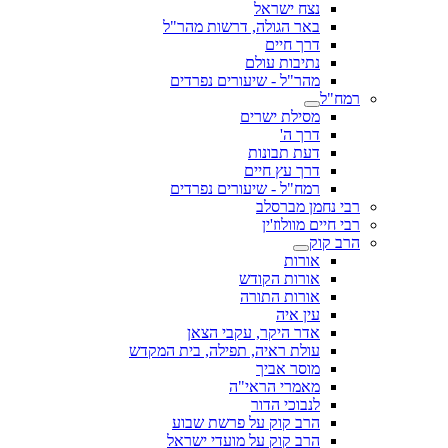
נצח ישראל
באר הגולה, דרשות מהר"ל
דרך חיים
נתיבות עולם
מהר"ל - שיעורים נפרדים
רמח"ל
מסילת ישרים
דרך ה'
דעת תבונות
דרך עץ חיים
רמח"ל - שיעורים נפרדים
רבי נחמן מברסלב
רבי חיים מוולוז'ין
הרב קוק
אורות
אורות הקודש
אורות התורה
עין איה
אדר היקר, עקבי הצאן
עולת ראיה, תפילה, בית המקדש
מוסר אביך
מאמרי הראי"ה
לנבוכי הדור
הרב קוק על פרשת שבוע
הרב קוק על מועדי ישראל