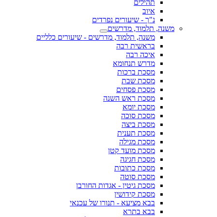
תהילים
איוב
נ"ך - שיעורים נפרדים
משנה, תלמוד, מדרשים
משנה, תלמוד, מדרשים - שיעורים כלליים
בראשית רבה
איכה רבה
מדרש תנחומא
מסכת ברכות
מסכת שבת
מסכת פסחים
מסכת ראש השנה
מסכת יומא
מסכת סוכה
מסכת ביצה
מסכת תענית
מסכת מגילה
מסכת מועד קטן
מסכת חגיגה
מסכת כתובות
מסכת סוטה
מסכת גיטין - אגדות החורבן
מסכת קידושין
בבא מציעא - תנורו של עכנאי
בבא בתרא