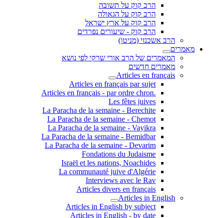
הרב קוק על תשובה
הרב קוק על הגאולה
הרב קוק על ארץ ישראל
הרב קוק - שיעורים נפרדים
הרב אשכנזי (מניטו)
מאמרים
המאמרים של הרב אורי שרקי לפי נושא
מאמרים חדשים
Articles en français
Articles en français par sujet
.Articles en français - par ordre chron
Les fêtes juives
La Paracha de la semaine - Berechite
La Paracha de la semaine - Chemot
La Paracha de la semaine - Vayikra
La Paracha de la semaine - Bemidbar
La Paracha de la semaine - Devarim
Fondations du Judaisme
Israël et les nations, Noachides
La communauté juive d'Algérie
Interviews avec le Rav
Articles divers en français
Articles in English
Articles in English by subject
Articles in English - by date