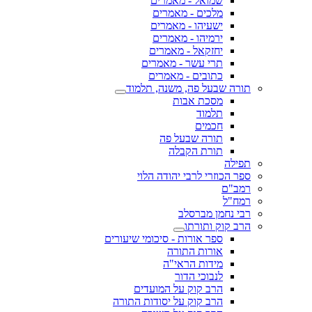
שמואל - מאמרים
מלכים - מאמרים
ישעיהו - מאמרים
ירמיהו - מאמרים
יחזקאל - מאמרים
תרי עשר - מאמרים
כתובים - מאמרים
תורה שבעל פה, משנה, תלמוד
מסכת אבות
תלמוד
חכמים
תורה שבעל פה
תורת הקבלה
תפילה
ספר הכוזרי לרבי יהודה הלוי
רמב"ם
רמח"ל
רבי נחמן מברסלב
הרב קוק ותורתו
ספר אורות - סיכומי שיעורים
אורות התורה
מידות הראי"ה
לנבוכי הדור
הרב קוק על המועדים
הרב קוק על יסודות התורה