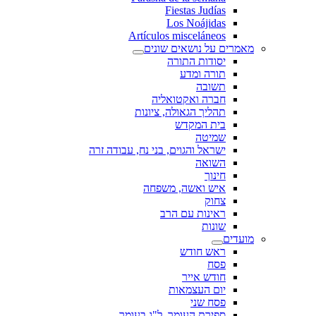
Fiestas Judías
Los Noájidas
Artículos misceláneos
מאמרים על נושאים שונים
יסודות התורה
תורה ומדע
תשובה
חברה ואקטואליה
תהליך הגאולה, ציונות
בית המקדש
שמיטה
ישראל והגוים, בני נח, עבודה זרה
השואה
חינוך
איש ואשה, משפחה
צחוק
ראינות עם הרב
שונות
מועדים
ראש חודש
פסח
חודש אייר
יום העצמאות
פסח שני
ספירת העומר, ל"ג בעומר