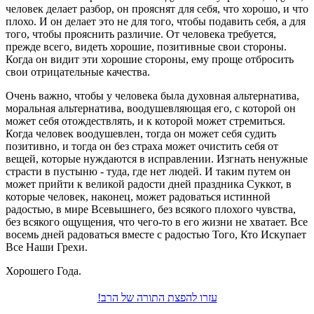
человек делает разбор, он прояснят для себя, что хорошо, и что
плохо. И он делает это не для того, чтобы подавить себя, а для
того, чтобы прояснить различие. От человека требуется,
прежде всего, видеть хорошие, позитивные свои стороны.
Когда он видит эти хорошие стороны, ему проще отбросить
свои отрицательные качества.
Очень важно, чтобы у человека была духовная альтернатива,
моральная альтернатива, воодушевляющая его, с которой он
может себя отождествлять, и к которой может стремиться.
Когда человек воодушевлен, тогда он может себя судить
позитивно, и тогда он без страха может очистить себя от
вещей, которые нуждаются в исправлении. Изгнать ненужные
страсти в пустыню - туда, где нет людей. И таким путем он
может прийти к великой радости дней праздника Суккот, в
которые человек, наконец, может радоваться истинной
радостью, в мире Всевышнего, без всякого плохого чувства,
без всякого ощущения, что чего-то в его жизни не хватает. Все
восемь дней радоваться вместе с радостью Того, Кто Искупает
Все Наши Грехи.
Хорошего Года.
עזרו להפצת התורה של הרב!