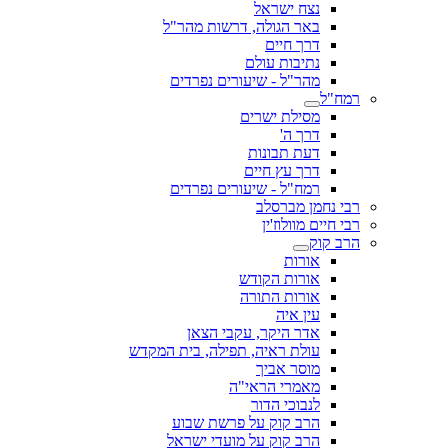
נצח ישראל
באר הגולה, דרשות מהר"ל
דרך חיים
נתיבות עולם
מהר"ל - שיעורים נפרדים
רמח"ל
מסילת ישרים
דרך ה'
דעת תבונות
דרך עץ חיים
רמח"ל - שיעורים נפרדים
רבי נחמן מברסלב
רבי חיים מוולוז'ין
הרב קוק
אורות
אורות הקודש
אורות התורה
עין איה
אדר היקר, עקבי הצאן
עולת ראיה, תפילה, בית המקדש
מוסר אביך
מאמרי הראי"ה
לנבוכי הדור
הרב קוק על פרשת שבוע
הרב קוק על מועדי ישראל