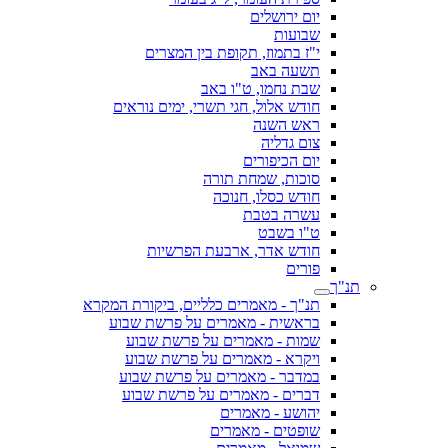
יום ירושלים
שבועות
י"ז בתמוז, תקופת בין המצרים
תשעה באב
שבת נחמו, ט"ו באב
חודש אלול, חגי תשרי, ימים נוראים
ראש השנה
צום גדליה
יום הכיפורים
סוכות, שמחת תורה
חודש כסלו, חנוכה
עשרה בטבת
ט"ו בשבט
חודש אדר, ארבעת הפרשיות
פורים
תנ"ך
תנ"ך - מאמרים כלליים, ביקורת המקרא
בראשית - מאמרים על פרשת שבוע
שמות - מאמרים על פרשת שבוע
ויקרא - מאמרים על פרשת שבוע
במדבר - מאמרים על פרשת שבוע
דברים - מאמרים על פרשת שבוע
יהושע - מאמרים
שופטים - מאמרים