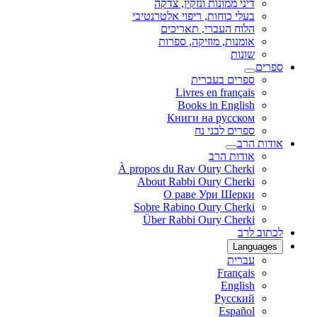
דיני ממונות ונזקין, צדקה
בעלי כוחות, ריפוי אלטרנטיבי
הלוח העברי, תאריכים
אומנות, מוזיקה, ספרות
שונות
ספרים
ספרים בעברית
Livres en français
Books in English
Книги на русском
ספרים לבני נח
אודות הרב
אודות הרב
À propos du Rav Oury Cherki
About Rabbi Oury Cherki
О раве Ури Шерки
Sobre Rabino Oury Cherki
Über Rabbi Oury Cherki
לכתוב לרב
Languages
עברית
Français
English
Русский
Español