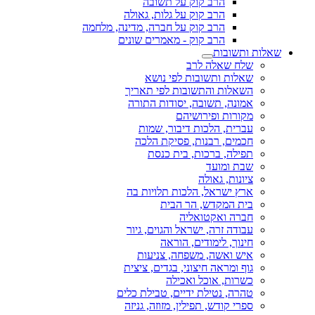
הרב קוק על תשובה
הרב קוק על גלות, גאולה
הרב קוק על חברה, מדינה, מלחמה
הרב קוק - מאמרים שונים
שאלות ותשובות
שלח שאלה לרב
שאלות ותשובות לפי נושא
השאלות והתשובות לפי תאריך
אמונה, תשובה, יסודות התורה
מקורות ופירושיהם
עברית, הלכות דיבור, שמות
חכמים, רבנות, פסיקת הלכה
תפילה, ברכות, בית כנסת
שבת ומועד
ציונות, גאולה
ארץ ישראל, הלכות תלויות בה
בית המקדש, הר הבית
חברה ואקטואליה
עבודה זרה, ישראל והגוים, גיור
חינוך, לימודים, הוראה
איש ואשה, משפחה, צניעות
גוף ומראה חיצוני, בגדים, ציצית
כשרות, אוכל ואכילה
טהרה, נטילת ידיים, טבילת כלים
ספרי קודש, תפילין, מזוזה, גניזה