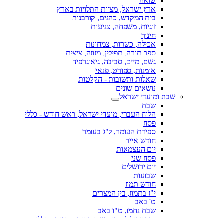
שואה
ארץ ישראל, מצוות התלויות בארץ
בית המקדש, כהנים, קורבנות
זוגיות, משפחה, צניעות
חינוך
אכילה, כשרות, צמחונות
ספר תורה, תפילין, מזוזה, ציצית
גשם, מיים, סביבה, גיאוגרפיה
אומנות, ספורט, פנאי
שאלות ותשובות - הקלטות
נושאים שונים
שבת ומועדי ישראל
שבת
הלוח העברי, מועדי ישראל, ראש חודש - כללי
פסח
ספירת העומר, ל"ג בעומר
חודש אייר
יום העצמאות
פסח שני
יום ירושלים
שבועות
חודש תמוז
י"ז בתמוז, בין המצרים
ט' באב
שבת נחמו, ט"ו באב