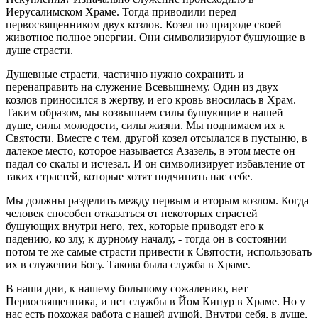
Иерусалимском Храме. Тогда приводили перед
первосвященником двух козлов. Козел по природе своей
животное полное энергии. Они символизируют бушующие в
душе страсти.
Душевные страсти, частично нужно сохранить и
перенаправить на служение Всевышнему. Один из двух
козлов приносился в жертву, и его кровь вносилась в Храм.
Таким образом, мы возвышаем силы бушующие в нашей
душе, силы молодости, силы жизни. Мы поднимаем их к
Святости. Вместе с тем, другой козел отсылался в пустыню, в
далекое место, которое называется Азазель, в этом месте он
падал со скалы и исчезал. И он символизирует избавление от
таких страстей, которые хотят подчинить нас себе.
Мы должны разделить между первым и вторым козлом. Когда
человек способен отказаться от некоторых страстей
бушующих внутри него, тех, которые приводят его к
падению, ко злу, к дурному началу, - тогда он в состоянии
потом те же самые страсти привести к Святости, использовать
их в служении Богу. Такова была служба в Храме.
В наши дни, к нашему большому сожалению, нет
Первосвященника, и нет службы в Йом Кипур в Храме. Но у
нас есть похожая работа с нашей душой. Внутри себя, в душе,