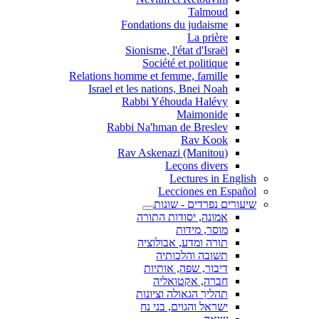
Talmoud
Fondations du judaisme
La prière
Sionisme, l'état d'Israël
Société et politique
Relations homme et femme, famille
Israel et les nations, Bnei Noah
Rabbi Yéhouda Halévy
Maimonide
Rabbi Na'hman de Breslev
Rav Kook
(Rav Askenazi (Manitou
Leçons divers
Lectures in English
Lecciones en Español
שיעורים נפרדים - שונות
אמונה, יסודות התורה
מוסר, מידות
תורה ומדע, אבולוציה
תשובה והלכותיה
דיבור, שפה, אותיות
חברה, אקטואליה
תהליך הגאולה וציונות
ישראל והגוים, בני נח