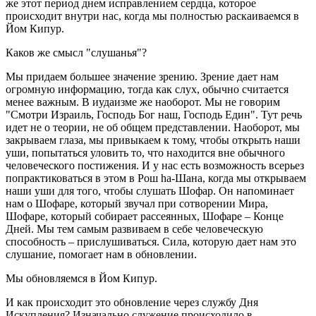
же этот период днем исправлением сердца, которое
происходит внутри нас, когда мы полностью раскаиваемся в
Йом Кипур.
Каков же смысл "слушанья"?
Мы придаем большее значение зрению. Зрение дает нам
огромную информацию, тогда как слух, обычно считается
менее важным. В иудаизме же наоборот. Мы не говорим
"Смотри Израиль, Господь Бог наш, Господь Един". Тут речь
идет не о теории, не об общем представлении. Наоборот, мы
закрываем глаза, мы привыкаем к тому, чтобы открыть наши
уши, попытаться уловить то, что находится вне обычного
человеческого постижения. И у нас есть возможность всерьез
попрактиковаться в этом в Рош hа-Шана, когда мы открываем
наши уши для того, чтобы слушать Шофар. Он напоминает
нам о Шофаре, который звучал при сотворении Мира,
Шофаре, который собирает рассеянных, Шофаре – Конце
Дней. Мы тем самым развиваем в себе человеческую
способность – прислушиваться. Сила, которую дает нам это
слушание, помогает нам в обновлении.
Мы обновляемся в Йом Кипур.
И как происходит это обновление через службу Дня
Искупления? Изначально служение происходило в