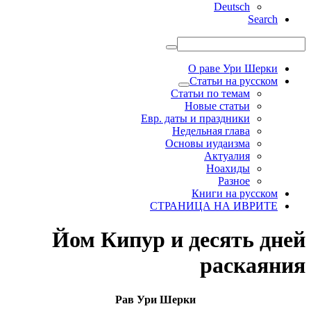
Deutsch
Search
О раве Ури Шерки
Статьи на русском
Статьи по темам
Новые статьи
Евр. даты и праздники
Недельная глава
Основы иудаизма
Актуалия
Ноахиды
Разное
Книги на русском
СТРАНИЦА НА ИВРИТЕ
Йом Кипур и десять дней
раскаяния
Рав Ури Шерки