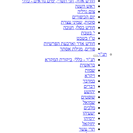
חודש אלול, חגי תשרי, ימים נוראים - כללי
ראש השנה
צום גדליה
יום הכיפורים
סוכות, שמיני עצרת
חודש כסלו, חנוכה
י' בטבת
ט"ו בשבט
חודש אדר וארבעת הפרשיות
פורים, מגילת אסתר
תנ"ך
תנ"ך - כללי, ביקורת המקרא
בראשית
שמות
ויקרא
במדבר
דברים
יהושע
שופטים
שמואל
מלכים
ישעיהו
ירמיהו
יחזקאל
תרי עשר