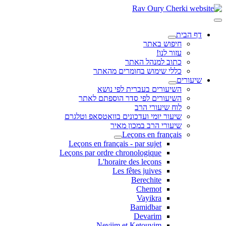
דף הבית
חיפוש באתר
עזור לנו!
כתוב למנהל האתר
כללי שימוש בחומרים מהאתר
שיעורים
השיעורים בעברית לפי נושא
השיעורים לפי סדר הוספתם לאתר
לוח שיעורי הרב
שיעור יומי ועדכונים בוואטסאפ וטלגרם
שיעורי הרב במכון מאיר
Leçons en français
Leçons en français - par sujet
Leçons par ordre chronologique
L'horaire des leçons
Les fêtes juives
Berechite
Chemot
Vayikra
Bamidbar
Devarim
Neviim et Ketouvim