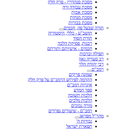
מסכת סנהדרין - פרק חלק
מסכת עבודה זרה
מסכת אבות
מסכת מנחות
מסכת בכורות
תורה שבעל פה, חכמים
תושב"ע - כללי, היסטוריה
תורת הסוד
רבנות, פסיקת הלכה
חכמים - אישיותם ותורתם
תפילה וברכות
רב סעדיה גאון
רבי יהודה הלוי
רמב"ם
שמונה פרקים
הקדמה לפירוש הרמב"ם על פרק חלק
איגרות רמב"ם
ספר המדע
הלכות תשובה
הלכות מלכים
מורה נבוכים
רמב"ם - שיעורים נפרדים
מהר"ל מפראג
גבורות ה'
תפארת ישראל