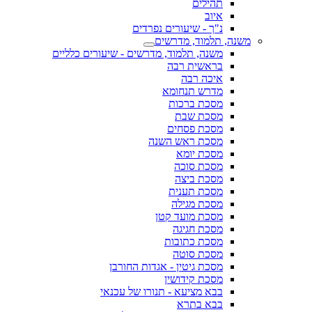
תהילים
איוב
נ"ך - שיעורים נפרדים
משנה, תלמוד, מדרשים
משנה, תלמוד, מדרשים - שיעורים כלליים
בראשית רבה
איכה רבה
מדרש תנחומא
מסכת ברכות
מסכת שבת
מסכת פסחים
מסכת ראש השנה
מסכת יומא
מסכת סוכה
מסכת ביצה
מסכת תענית
מסכת מגילה
מסכת מועד קטן
מסכת חגיגה
מסכת כתובות
מסכת סוטה
מסכת גיטין - אגדות החורבן
מסכת קידושין
בבא מציעא - תנורו של עכנאי
בבא בתרא