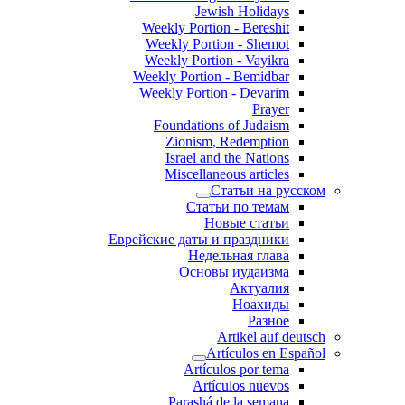
Jewish Holidays
Weekly Portion - Bereshit
Weekly Portion - Shemot
Weekly Portion - Vayikra
Weekly Portion - Bemidbar
Weekly Portion - Devarim
Prayer
Foundations of Judaism
Zionism, Redemption
Israel and the Nations
Miscellaneous articles
Статьи на русском
Статьи по темам
Новые статьи
Еврейские даты и праздники
Недельная глава
Основы иудаизма
Актуалия
Ноахиды
Разное
Artikel auf deutsch
Artículos en Español
Artículos por tema
Artículos nuevos
Parashá de la semana