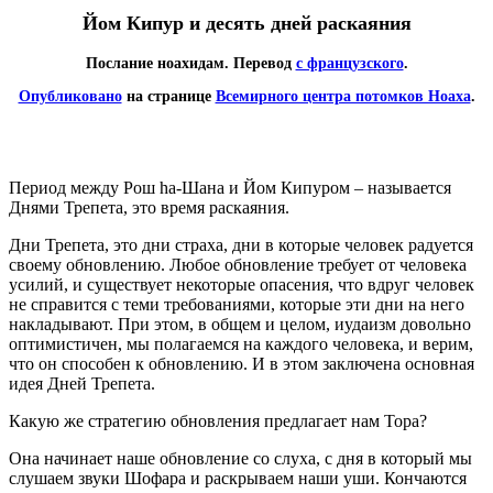
Йом Кипур и десять дней раскаяния
Послание ноахидам. Перевод
с французского
.
Опубликовано
на странице
Всемирного центра потомков Ноаха
.
Период между Рош hа-Шана и Йом Кипуром – называется
Днями Трепета, это время раскаяния.
Дни Трепета, это дни страха, дни в которые человек радуется
своему обновлению. Любое обновление требует от человека
усилий, и существует некоторые опасения, что вдруг человек
не справится с теми требованиями, которые эти дни на него
накладывают. При этом, в общем и целом, иудаизм довольно
оптимистичен, мы полагаемся на каждого человека, и верим,
что он способен к обновлению. И в этом заключена основная
идея Дней Трепета.
Какую же стратегию обновления предлагает нам Тора?
Она начинает наше обновление со слуха, с дня в который мы
слушаем звуки Шофара и раскрываем наши уши. Кончаются