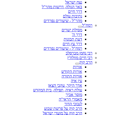
נצח ישראל
באר הגולה, דרשות מהר"ל
דרך חיים
נתיבות עולם
מהר"ל - שיעורים נפרדים
רמח"ל
מסילת ישרים
דרך ה'
דעת תבונות
דרך עץ חיים
רמח"ל - שיעורים נפרדים
רבי נחמן מברסלב
רבי חיים מוולוז'ין
הרב קוק
אורות
אורות הקודש
אורות התורה
עין איה
אדר היקר, עקבי הצאן
עולת ראיה, תפילה, בית המקדש
מוסר אביך
מאמרי הראי"ה
לנבוכי הדור
הרב קוק על פרשת שבוע
הרב קוק על מועדי ישראל