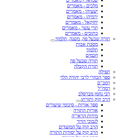
שמואל - מאמרים
מלכים - מאמרים
ישעיהו - מאמרים
ירמיהו - מאמרים
יחזקאל - מאמרים
תרי עשר - מאמרים
כתובים - מאמרים
תורה שבעל פה, משנה, תלמוד
מסכת אבות
תלמוד
חכמים
תורה שבעל פה
תורת הקבלה
תפילה
ספר הכוזרי לרבי יהודה הלוי
רמב"ם
רמח"ל
רבי נחמן מברסלב
הרב קוק ותורתו
ספר אורות - סיכומי שיעורים
אורות התורה
מידות הראי"ה
לנבוכי הדור
הרב קוק על המועדים
הרב קוק על יסודות התורה