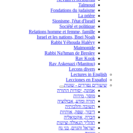
Talmoud
Fondations du judaisme
La prière
Sionisme, l'état d'Israël
Société et politique
Relations homme et femme, famille
Israel et les nations, Bnei Noah
Rabbi Yéhouda Halévy
Maimonide
Rabbi Na'hman de Breslev
Rav Kook
(Rav Askenazi (Manitou
Leçons divers
Lectures in English
Lecciones en Español
שיעורים נפרדים - שונות
אמונה, יסודות התורה
מוסר, מידות
תורה ומדע, אבולוציה
תשובה והלכותיה
דיבור, שפה, אותיות
חברה, אקטואליה
תהליך הגאולה וציונות
ישראל והגוים, בני נח