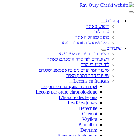
דף הבית
חיפוש באתר
עזור לנו!
כתוב למנהל האתר
כללי שימוש בחומרים מהאתר
שיעורים
השיעורים בעברית לפי נושא
השיעורים לפי סדר הוספתם לאתר
לוח שיעורי הרב
שיעור יומי ועדכונים בוואטסאפ וטלגרם
שיעורי הרב במכון מאיר
Leçons en français
Leçons en français - par sujet
Leçons par ordre chronologique
L'horaire des leçons
Les fêtes juives
Berechite
Chemot
Vayikra
Bamidbar
Devarim
Neviim et Ketouvim