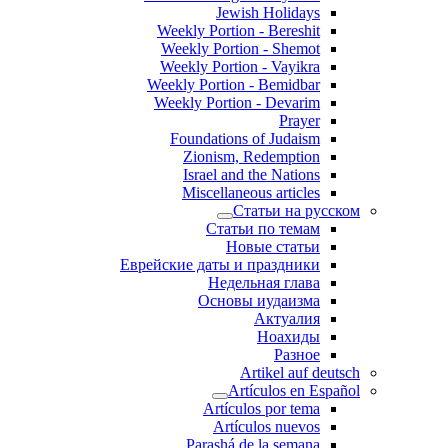
Jewish Holidays
Weekly Portion - Bereshit
Weekly Portion - Shemot
Weekly Portion - Vayikra
Weekly Portion - Bemidbar
Weekly Portion - Devarim
Prayer
Foundations of Judaism
Zionism, Redemption
Israel and the Nations
Miscellaneous articles
Статьи на русском
Статьи по темам
Новые статьи
Еврейские даты и праздники
Недельная глава
Основы иудаизма
Актуалия
Ноахиды
Разное
Artikel auf deutsch
Artículos en Español
Artículos por tema
Artículos nuevos
Parashá de la semana