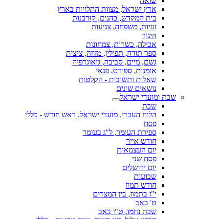
שואה
ארץ ישראל, מצוות התלויות בארץ
בית המקדש, כהנים, קורבנות
זוגיות, משפחה, צניעות
חינוך
אכילה, כשרות, צמחונות
ספר תורה, תפילין, מזוזה, ציצית
גשם, מיים, סביבה, גיאוגרפיה
אומנות, ספורט, פנאי
שאלות ותשובות - הקלטות
נושאים שונים
שבת ומועדי ישראל
שבת
הלוח העברי, מועדי ישראל, ראש חודש - כללי
פסח
ספירת העומר, ל"ג בעומר
חודש אייר
יום העצמאות
פסח שני
יום ירושלים
שבועות
חודש תמוז
י"ז בתמוז, בין המצרים
ט' באב
שבת נחמו, ט"ו באב