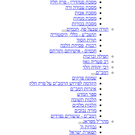
מסכת סנהדרין - פרק חלק
מסכת עבודה זרה
מסכת אבות
מסכת מנחות
מסכת בכורות
תורה שבעל פה, חכמים
תושב"ע - כללי, היסטוריה
תורת הסוד
רבנות, פסיקת הלכה
חכמים - אישיותם ותורתם
תפילה וברכות
רב סעדיה גאון
רבי יהודה הלוי
רמב"ם
שמונה פרקים
הקדמה לפירוש הרמב"ם על פרק חלק
איגרות רמב"ם
ספר המדע
הלכות תשובה
הלכות מלכים
מורה נבוכים
רמב"ם - שיעורים נפרדים
מהר"ל מפראג
גבורות ה'
תפארת ישראל