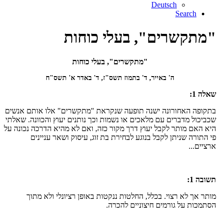
Deutsch
Search
"מתקשרים", בעלי כוחות
"מתקשרים", בעלי כוחות
ה' באייר, ד' בתמוז תשס"ז, ד' באדר א' תשס"ח
שאלה 1:
בתקופה האחורונה ישנה תופעה שנקראת "מתקשרים" אלו אותם אנשים
שכביכול מדברים עם מלאכים או נשמות וכך נותנים יעוץ והכוונה. שאלתי
היא האם מותר לקבל יעוץ דרך מקור כזה, ואם לא מהיא הדרכה נכונה על
פי התורה שניתן לקבל בנוגע לבחירת בת זוג, עיסוק ושאר עניינים
ארציים...
תשובה 1:
מותר אך לא רצוי. בכלל, החלטות ננקטות באופן רציונלי ולא מתוך
הסתמכות על גורמים חיצוניים להכרה.