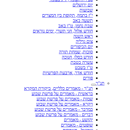
יום ירושלים
שבועות
י"ז בתמוז, תקופת בין המצרים
תשעה באב
שבת נחמו, ט"ו באב
חודש אלול, חגי תשרי, ימים נוראים
ראש השנה
צום גדליה
יום הכיפורים
סוכות, שמחת תורה
חודש כסלו, חנוכה
עשרה בטבת
ט"ו בשבט
חודש אדר, ארבעת הפרשיות
פורים
תנ"ך
תנ"ך - מאמרים כלליים, ביקורת המקרא
בראשית - מאמרים על פרשת שבוע
שמות - מאמרים על פרשת שבוע
ויקרא - מאמרים על פרשת שבוע
במדבר - מאמרים על פרשת שבוע
דברים - מאמרים על פרשת שבוע
יהושע - מאמרים
שופטים - מאמרים