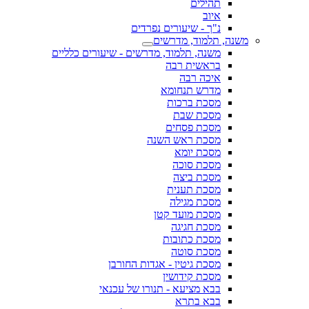
תהילים
איוב
נ"ך - שיעורים נפרדים
משנה, תלמוד, מדרשים
משנה, תלמוד, מדרשים - שיעורים כלליים
בראשית רבה
איכה רבה
מדרש תנחומא
מסכת ברכות
מסכת שבת
מסכת פסחים
מסכת ראש השנה
מסכת יומא
מסכת סוכה
מסכת ביצה
מסכת תענית
מסכת מגילה
מסכת מועד קטן
מסכת חגיגה
מסכת כתובות
מסכת סוטה
מסכת גיטין - אגדות החורבן
מסכת קידושין
בבא מציעא - תנורו של עכנאי
בבא בתרא