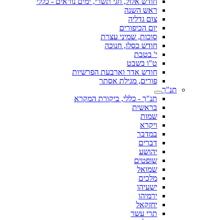
חודש אלול, חגי תשרי, ימים נוראים - כללי
ראש השנה
צום גדליה
יום הכיפורים
סוכות, שמיני עצרת
חודש כסלו, חנוכה
י' בטבת
ט"ו בשבט
חודש אדר וארבעת הפרשיות
פורים, מגילת אסתר
תנ"ך
תנ"ך - כללי, ביקורת המקרא
בראשית
שמות
ויקרא
במדבר
דברים
יהושע
שופטים
שמואל
מלכים
ישעיהו
ירמיהו
יחזקאל
תרי עשר