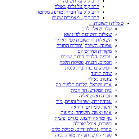
הרב קוק על תשובה
הרב קוק על גלות, גאולה
הרב קוק על חברה, מדינה, מלחמה
הרב קוק - מאמרים שונים
שאלות ותשובות
שלח שאלה לרב
שאלות ותשובות לפי נושא
השאלות והתשובות לפי תאריך
אמונה, תשובה, יסודות התורה
מקורות ופירושיהם
עברית, הלכות דיבור, שמות
חכמים, רבנות, פסיקת הלכה
תפילה, ברכות, בית כנסת
שבת ומועד
ציונות, גאולה
ארץ ישראל, הלכות תלויות בה
בית המקדש, הר הבית
חברה ואקטואליה
עבודה זרה, ישראל והגוים, גיור
חינוך, לימודים, הוראה
איש ואשה, משפחה, צניעות
גוף ומראה חיצוני, בגדים, ציצית
כשרות, אוכל ואכילה
טהרה, נטילת ידיים, טבילת כלים
ספרי קודש, תפילין, מזוזה, גניזה