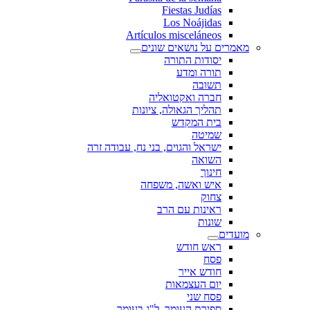
Fiestas Judías
Los Noájidas
Artículos misceláneos
מאמרים על נושאים שונים
יסודות התורה
תורה ומדע
תשובה
חברה ואקטואליה
תהליך הגאולה, ציונות
בית המקדש
שמיטה
ישראל והגוים, בני נח, עבודה זרה
השואה
חינוך
איש ואשה, משפחה
צחוק
ראינות עם הרב
שונות
מועדים
ראש חודש
פסח
חודש אייר
יום העצמאות
פסח שני
ספירת העומר, ל"ג בעומר