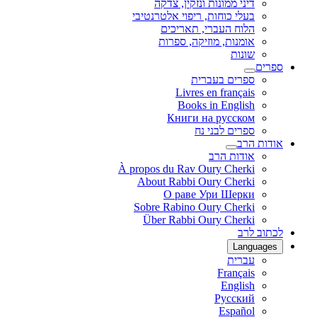
דיני ממונות ונזקין, צדקה
בעלי כוחות, ריפוי אלטרנטיבי
הלוח העברי, תאריכים
אומנות, מוזיקה, ספרות
שונות
ספרים
ספרים בעברית
Livres en français
Books in English
Книги на русском
ספרים לבני נח
אודות הרב
אודות הרב
À propos du Rav Oury Cherki
About Rabbi Oury Cherki
О раве Ури Шерки
Sobre Rabino Oury Cherki
Über Rabbi Oury Cherki
לכתוב לרב
Languages
עברית
Français
English
Русский
Español