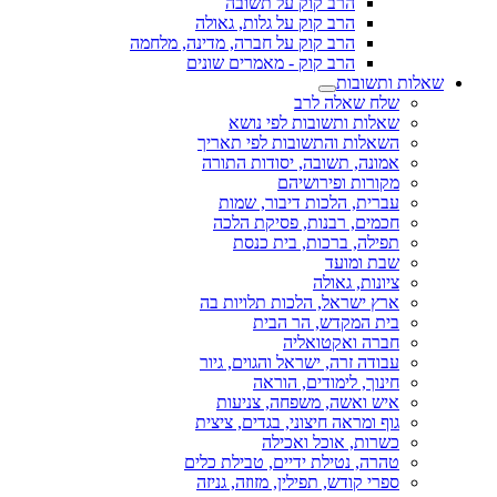
הרב קוק על תשובה
הרב קוק על גלות, גאולה
הרב קוק על חברה, מדינה, מלחמה
הרב קוק - מאמרים שונים
שאלות ותשובות
שלח שאלה לרב
שאלות ותשובות לפי נושא
השאלות והתשובות לפי תאריך
אמונה, תשובה, יסודות התורה
מקורות ופירושיהם
עברית, הלכות דיבור, שמות
חכמים, רבנות, פסיקת הלכה
תפילה, ברכות, בית כנסת
שבת ומועד
ציונות, גאולה
ארץ ישראל, הלכות תלויות בה
בית המקדש, הר הבית
חברה ואקטואליה
עבודה זרה, ישראל והגוים, גיור
חינוך, לימודים, הוראה
איש ואשה, משפחה, צניעות
גוף ומראה חיצוני, בגדים, ציצית
כשרות, אוכל ואכילה
טהרה, נטילת ידיים, טבילת כלים
ספרי קודש, תפילין, מזוזה, גניזה