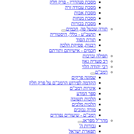
מסכת סנהדרין - פרק חלק
מסכת עבודה זרה
מסכת אבות
מסכת מנחות
מסכת בכורות
תורה שבעל פה, חכמים
תושב"ע - כללי, היסטוריה
תורת הסוד
רבנות, פסיקת הלכה
חכמים - אישיותם ותורתם
תפילה וברכות
רב סעדיה גאון
רבי יהודה הלוי
רמב"ם
שמונה פרקים
הקדמה לפירוש הרמב"ם על פרק חלק
איגרות רמב"ם
ספר המדע
הלכות תשובה
הלכות מלכים
מורה נבוכים
רמב"ם - שיעורים נפרדים
מהר"ל מפראג
גבורות ה'
תפארת ישראל