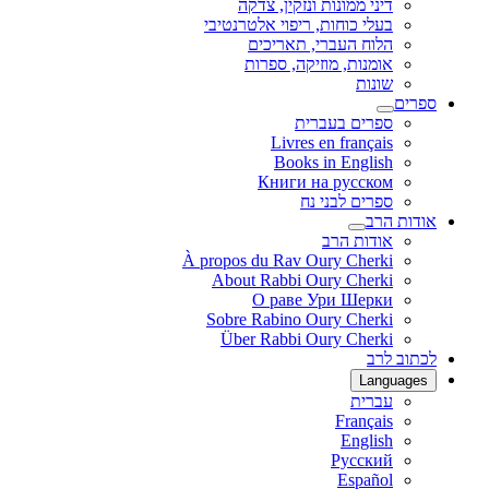
דיני ממונות ונזקין, צדקה
בעלי כוחות, ריפוי אלטרנטיבי
הלוח העברי, תאריכים
אומנות, מוזיקה, ספרות
שונות
ספרים
ספרים בעברית
Livres en français
Books in English
Книги на русском
ספרים לבני נח
אודות הרב
אודות הרב
À propos du Rav Oury Cherki
About Rabbi Oury Cherki
О раве Ури Шерки
Sobre Rabino Oury Cherki
Über Rabbi Oury Cherki
לכתוב לרב
Languages
עברית
Français
English
Русский
Español