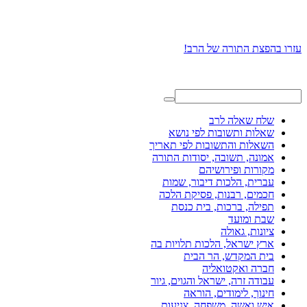
עזרו בהפצת התורה של הרב!
שלח שאלה לרב
שאלות ותשובות לפי נושא
השאלות והתשובות לפי תאריך
אמונה, תשובה, יסודות התורה
מקורות ופירושיהם
עברית, הלכות דיבור, שמות
חכמים, רבנות, פסיקת הלכה
תפילה, ברכות, בית כנסת
שבת ומועד
ציונות, גאולה
ארץ ישראל, הלכות תלויות בה
בית המקדש, הר הבית
חברה ואקטואליה
עבודה זרה, ישראל והגוים, גיור
חינוך, לימודים, הוראה
איש ואשה, משפחה, צניעות