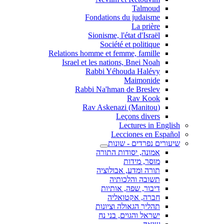
Talmoud
Fondations du judaisme
La prière
Sionisme, l'état d'Israël
Société et politique
Relations homme et femme, famille
Israel et les nations, Bnei Noah
Rabbi Yéhouda Halévy
Maimonide
Rabbi Na'hman de Breslev
Rav Kook
(Rav Askenazi (Manitou
Leçons divers
Lectures in English
Lecciones en Español
שיעורים נפרדים - שונות
אמונה, יסודות התורה
מוסר, מידות
תורה ומדע, אבולוציה
תשובה והלכותיה
דיבור, שפה, אותיות
חברה, אקטואליה
תהליך הגאולה וציונות
ישראל והגוים, בני נח