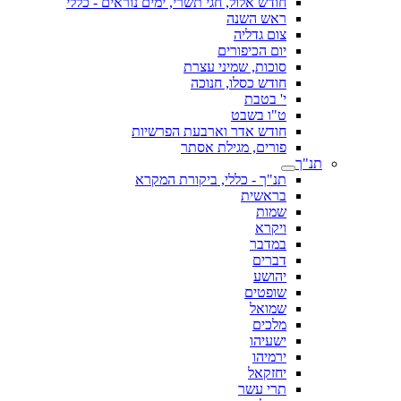
חודש אלול, חגי תשרי, ימים נוראים - כללי
ראש השנה
צום גדליה
יום הכיפורים
סוכות, שמיני עצרת
חודש כסלו, חנוכה
י' בטבת
ט"ו בשבט
חודש אדר וארבעת הפרשיות
פורים, מגילת אסתר
תנ"ך
תנ"ך - כללי, ביקורת המקרא
בראשית
שמות
ויקרא
במדבר
דברים
יהושע
שופטים
שמואל
מלכים
ישעיהו
ירמיהו
יחזקאל
תרי עשר