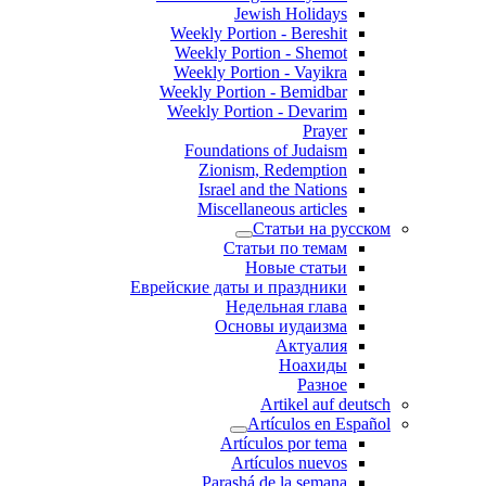
Jewish Holidays
Weekly Portion - Bereshit
Weekly Portion - Shemot
Weekly Portion - Vayikra
Weekly Portion - Bemidbar
Weekly Portion - Devarim
Prayer
Foundations of Judaism
Zionism, Redemption
Israel and the Nations
Miscellaneous articles
Статьи на русском
Статьи по темам
Новые статьи
Еврейские даты и праздники
Недельная глава
Основы иудаизма
Актуалия
Ноахиды
Разное
Artikel auf deutsch
Artículos en Español
Artículos por tema
Artículos nuevos
Parashá de la semana