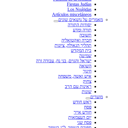
Fiestas Judías
Los Noájidas
Artículos misceláneos
מאמרים על נושאים שונים
יסודות התורה
תורה ומדע
תשובה
חברה ואקטואליה
תהליך הגאולה, ציונות
בית המקדש
שמיטה
ישראל והגוים, בני נח, עבודה זרה
השואה
חינוך
איש ואשה, משפחה
צחוק
ראינות עם הרב
שונות
מועדים
ראש חודש
פסח
חודש אייר
יום העצמאות
פסח שני
ספירת העומר, ל"ג בעומר