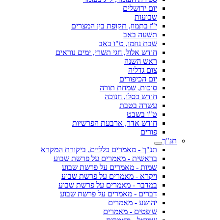
יום ירושלים
שבועות
י"ז בתמוז, תקופת בין המצרים
תשעה באב
שבת נחמו, ט"ו באב
חודש אלול, חגי תשרי, ימים נוראים
ראש השנה
צום גדליה
יום הכיפורים
סוכות, שמחת תורה
חודש כסלו, חנוכה
עשרה בטבת
ט"ו בשבט
חודש אדר, ארבעת הפרשיות
פורים
תנ"ך
תנ"ך - מאמרים כלליים, ביקורת המקרא
בראשית - מאמרים על פרשת שבוע
שמות - מאמרים על פרשת שבוע
ויקרא - מאמרים על פרשת שבוע
במדבר - מאמרים על פרשת שבוע
דברים - מאמרים על פרשת שבוע
יהושע - מאמרים
שופטים - מאמרים