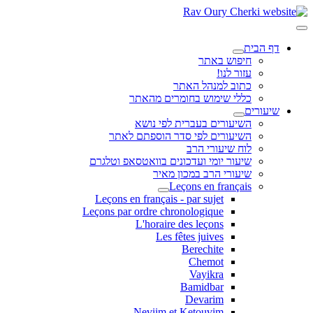
דף הבית
חיפוש באתר
עזור לנו!
כתוב למנהל האתר
כללי שימוש בחומרים מהאתר
שיעורים
השיעורים בעברית לפי נושא
השיעורים לפי סדר הוספתם לאתר
לוח שיעורי הרב
שיעור יומי ועדכונים בוואטסאפ וטלגרם
שיעורי הרב במכון מאיר
Leçons en français
Leçons en français - par sujet
Leçons par ordre chronologique
L'horaire des leçons
Les fêtes juives
Berechite
Chemot
Vayikra
Bamidbar
Devarim
Neviim et Ketouvim