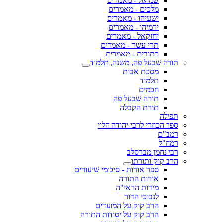
שמואל - מאמרים
מלכים - מאמרים
ישעיהו - מאמרים
ירמיהו - מאמרים
יחזקאל - מאמרים
תרי עשר - מאמרים
כתובים - מאמרים
תורה שבעל פה, משנה, תלמוד
מסכת אבות
תלמוד
חכמים
תורה שבעל פה
תורת הקבלה
תפילה
ספר הכוזרי לרבי יהודה הלוי
רמב"ם
רמח"ל
רבי נחמן מברסלב
הרב קוק ותורתו
ספר אורות - סיכומי שיעורים
אורות התורה
מידות הראי"ה
לנבוכי הדור
הרב קוק על המועדים
הרב קוק על יסודות התורה