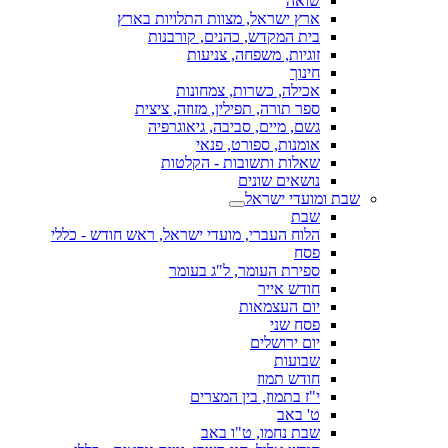
שואה
ארץ ישראל, מצוות התלויות בארץ
בית המקדש, כהנים, קורבנות
זוגיות, משפחה, צניעות
חינוך
אכילה, כשרות, צמחונות
ספר תורה, תפילין, מזוזה, ציצית
גשם, מיים, סביבה, גיאוגרפיה
אומנות, ספורט, פנאי
שאלות ותשובות - הקלטות
נושאים שונים
שבת ומועדי ישראל
שבת
הלוח העברי, מועדי ישראל, ראש חודש - כללי
פסח
ספירת העומר, ל"ג בעומר
חודש אייר
יום העצמאות
פסח שני
יום ירושלים
שבועות
חודש תמוז
י"ז בתמוז, בין המצרים
ט' באב
שבת נחמו, ט"ו באב