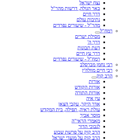
נצח ישראל
באר הגולה, דרשות מהר"ל
דרך חיים
נתיבות עולם
מהר"ל - שיעורים נפרדים
רמח"ל
מסילת ישרים
דרך ה'
דעת תבונות
דרך עץ חיים
רמח"ל - שיעורים נפרדים
רבי נחמן מברסלב
רבי חיים מוולוז'ין
הרב קוק
אורות
אורות הקודש
אורות התורה
עין איה
אדר היקר, עקבי הצאן
עולת ראיה, תפילה, בית המקדש
מוסר אביך
מאמרי הראי"ה
לנבוכי הדור
הרב קוק על פרשת שבוע
הרב קוק על מועדי ישראל