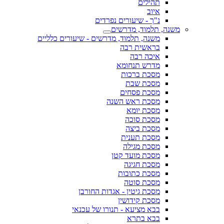
תהילים
איוב
נ"ך - שיעורים נפרדים
משנה, תלמוד, מדרשים
משנה, תלמוד, מדרשים - שיעורים כלליים
בראשית רבה
איכה רבה
מדרש תנחומא
מסכת ברכות
מסכת שבת
מסכת פסחים
מסכת ראש השנה
מסכת יומא
מסכת סוכה
מסכת ביצה
מסכת תענית
מסכת מגילה
מסכת מועד קטן
מסכת חגיגה
מסכת כתובות
מסכת סוטה
מסכת גיטין - אגדות החורבן
מסכת קידושין
בבא מציעא - תנורו של עכנאי
בבא בתרא