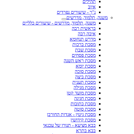
תהילים
איוב
נ"ך - שיעורים נפרדים
משנה, תלמוד, מדרשים
משנה, תלמוד, מדרשים - שיעורים כלליים
בראשית רבה
איכה רבה
מדרש תנחומא
מסכת ברכות
מסכת שבת
מסכת פסחים
מסכת ראש השנה
מסכת יומא
מסכת סוכה
מסכת ביצה
מסכת תענית
מסכת מגילה
מסכת מועד קטן
מסכת חגיגה
מסכת כתובות
מסכת סוטה
מסכת גיטין - אגדות החורבן
מסכת קידושין
בבא מציעא - תנורו של עכנאי
בבא בתרא