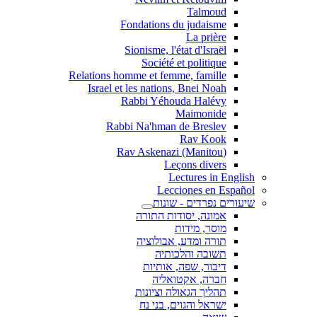
Talmoud
Fondations du judaisme
La prière
Sionisme, l'état d'Israël
Société et politique
Relations homme et femme, famille
Israel et les nations, Bnei Noah
Rabbi Yéhouda Halévy
Maimonide
Rabbi Na'hman de Breslev
Rav Kook
(Rav Askenazi (Manitou
Leçons divers
Lectures in English
Lecciones en Español
שיעורים נפרדים - שונות
אמונה, יסודות התורה
מוסר, מידות
תורה ומדע, אבולוציה
תשובה והלכותיה
דיבור, שפה, אותיות
חברה, אקטואליה
תהליך הגאולה וציונות
ישראל והגוים, בני נח