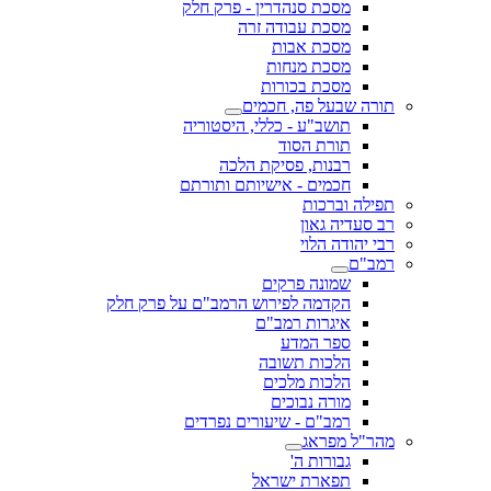
מסכת סנהדרין - פרק חלק
מסכת עבודה זרה
מסכת אבות
מסכת מנחות
מסכת בכורות
תורה שבעל פה, חכמים
תושב"ע - כללי, היסטוריה
תורת הסוד
רבנות, פסיקת הלכה
חכמים - אישיותם ותורתם
תפילה וברכות
רב סעדיה גאון
רבי יהודה הלוי
רמב"ם
שמונה פרקים
הקדמה לפירוש הרמב"ם על פרק חלק
איגרות רמב"ם
ספר המדע
הלכות תשובה
הלכות מלכים
מורה נבוכים
רמב"ם - שיעורים נפרדים
מהר"ל מפראג
גבורות ה'
תפארת ישראל