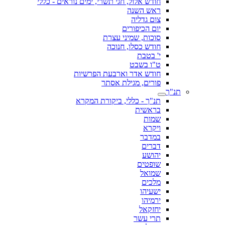
חודש אלול, חגי תשרי, ימים נוראים - כללי
ראש השנה
צום גדליה
יום הכיפורים
סוכות, שמיני עצרת
חודש כסלו, חנוכה
י' בטבת
ט"ו בשבט
חודש אדר וארבעת הפרשיות
פורים, מגילת אסתר
תנ"ך
תנ"ך - כללי, ביקורת המקרא
בראשית
שמות
ויקרא
במדבר
דברים
יהושע
שופטים
שמואל
מלכים
ישעיהו
ירמיהו
יחזקאל
תרי עשר