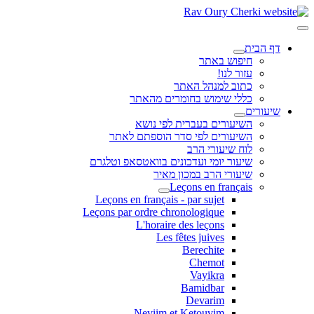
דף הבית
חיפוש באתר
עזור לנו!
כתוב למנהל האתר
כללי שימוש בחומרים מהאתר
שיעורים
השיעורים בעברית לפי נושא
השיעורים לפי סדר הוספתם לאתר
לוח שיעורי הרב
שיעור יומי ועדכונים בוואטסאפ וטלגרם
שיעורי הרב במכון מאיר
Leçons en français
Leçons en français - par sujet
Leçons par ordre chronologique
L'horaire des leçons
Les fêtes juives
Berechite
Chemot
Vayikra
Bamidbar
Devarim
Neviim et Ketouvim