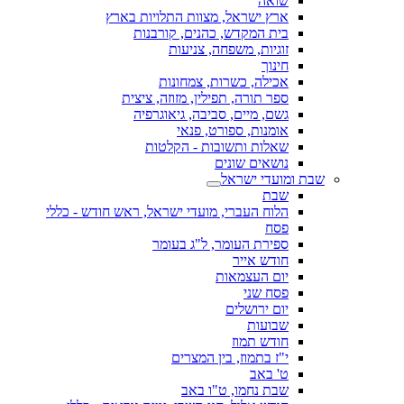
שואה
ארץ ישראל, מצוות התלויות בארץ
בית המקדש, כהנים, קורבנות
זוגיות, משפחה, צניעות
חינוך
אכילה, כשרות, צמחונות
ספר תורה, תפילין, מזוזה, ציצית
גשם, מיים, סביבה, גיאוגרפיה
אומנות, ספורט, פנאי
שאלות ותשובות - הקלטות
נושאים שונים
שבת ומועדי ישראל
שבת
הלוח העברי, מועדי ישראל, ראש חודש - כללי
פסח
ספירת העומר, ל"ג בעומר
חודש אייר
יום העצמאות
פסח שני
יום ירושלים
שבועות
חודש תמוז
י"ז בתמוז, בין המצרים
ט' באב
שבת נחמו, ט"ו באב