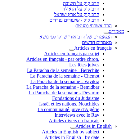
הרב קוק על תשובה
הרב קוק על הגאולה
הרב קוק על ארץ ישראל
הרב קוק - שיעורים נפרדים
הרב אשכנזי (מניטו)
מאמרים
המאמרים של הרב אורי שרקי לפי נושא
מאמרים חדשים
Articles en français
Articles en français par sujet
.Articles en français - par ordre chron
Les fêtes juives
La Paracha de la semaine - Berechite
La Paracha de la semaine - Chemot
La Paracha de la semaine - Vayikra
La Paracha de la semaine - Bemidbar
La Paracha de la semaine - Devarim
Fondations du Judaisme
Israël et les nations, Noachides
La communauté juive d'Algérie
Interviews avec le Rav
Articles divers en français
Articles in English
Articles in English by subject
Articles in English - by date