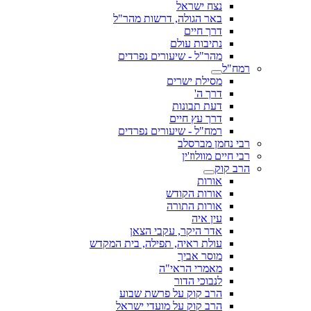
נצח ישראל
באר הגולה, דרשות מהר"ל
דרך חיים
נתיבות עולם
מהר"ל - שיעורים נפרדים
רמח"ל
מסילת ישרים
דרך ה'
דעת תבונות
דרך עץ חיים
רמח"ל - שיעורים נפרדים
רבי נחמן מברסלב
רבי חיים מוולוז'ין
הרב קוק
אורות
אורות הקודש
אורות התורה
עין איה
אדר היקר, עקבי הצאן
עולת ראיה, תפילה, בית המקדש
מוסר אביך
מאמרי הראי"ה
לנבוכי הדור
הרב קוק על פרשת שבוע
הרב קוק על מועדי ישראל