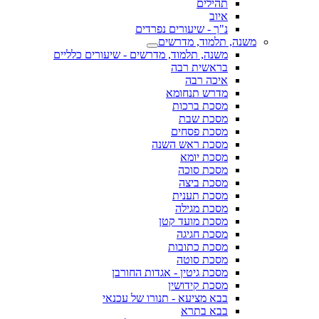
תהילים
איוב
נ"ך - שיעורים נפרדים
משנה, תלמוד, מדרשים
משנה, תלמוד, מדרשים - שיעורים כלליים
בראשית רבה
איכה רבה
מדרש תנחומא
מסכת ברכות
מסכת שבת
מסכת פסחים
מסכת ראש השנה
מסכת יומא
מסכת סוכה
מסכת ביצה
מסכת תענית
מסכת מגילה
מסכת מועד קטן
מסכת חגיגה
מסכת כתובות
מסכת סוטה
מסכת גיטין - אגדות החורבן
מסכת קידושין
בבא מציעא - תנורו של עכנאי
בבא בתרא