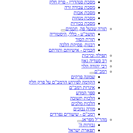
מסכת סנהדרין - פרק חלק
מסכת עבודה זרה
מסכת אבות
מסכת מנחות
מסכת בכורות
תורה שבעל פה, חכמים
תושב"ע - כללי, היסטוריה
תורת הסוד
רבנות, פסיקת הלכה
חכמים - אישיותם ותורתם
תפילה וברכות
רב סעדיה גאון
רבי יהודה הלוי
רמב"ם
שמונה פרקים
הקדמה לפירוש הרמב"ם על פרק חלק
איגרות רמב"ם
ספר המדע
הלכות תשובה
הלכות מלכים
מורה נבוכים
רמב"ם - שיעורים נפרדים
מהר"ל מפראג
גבורות ה'
תפארת ישראל