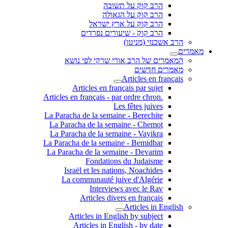
הרב קוק על תשובה
הרב קוק על הגאולה
הרב קוק על ארץ ישראל
הרב קוק - שיעורים נפרדים
הרב אשכנזי (מניטו)
מאמרים
המאמרים של הרב אורי שרקי לפי נושא
מאמרים חדשים
Articles en français
Articles en français par sujet
.Articles en français - par ordre chron
Les fêtes juives
La Paracha de la semaine - Berechite
La Paracha de la semaine - Chemot
La Paracha de la semaine - Vayikra
La Paracha de la semaine - Bemidbar
La Paracha de la semaine - Devarim
Fondations du Judaisme
Israël et les nations, Noachides
La communauté juive d'Algérie
Interviews avec le Rav
Articles divers en français
Articles in English
Articles in English by subject
Articles in English - by date