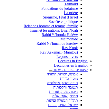
Talmoud
Fondations du judaisme
La prière
Sionisme, l'état d'Israël
Société et politique
Relations homme et femme, famille
Israel et les nations, Bnei Noah
Rabbi Yéhouda Halévy
Maimonide
Rabbi Na'hman de Breslev
Rav Kook
(Rav Askenazi (Manitou
Leçons divers
Lectures in English
Lecciones en Español
שיעורים נפרדים - שונות
אמונה, יסודות התורה
מוסר, מידות
תורה ומדע, אבולוציה
תשובה והלכותיה
דיבור, שפה, אותיות
חברה, אקטואליה
תהליך הגאולה וציונות
ישראל והגוים, בני נח