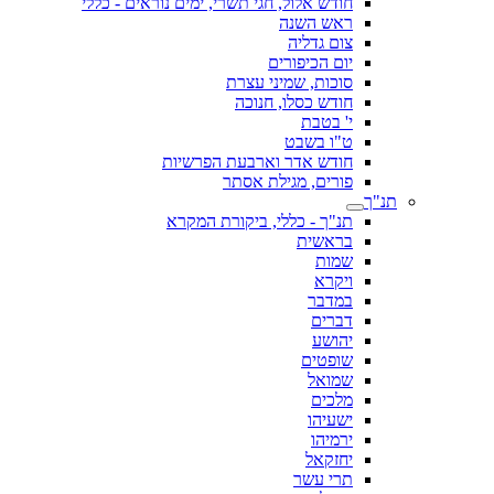
חודש אלול, חגי תשרי, ימים נוראים - כללי
ראש השנה
צום גדליה
יום הכיפורים
סוכות, שמיני עצרת
חודש כסלו, חנוכה
י' בטבת
ט"ו בשבט
חודש אדר וארבעת הפרשיות
פורים, מגילת אסתר
תנ"ך
תנ"ך - כללי, ביקורת המקרא
בראשית
שמות
ויקרא
במדבר
דברים
יהושע
שופטים
שמואל
מלכים
ישעיהו
ירמיהו
יחזקאל
תרי עשר