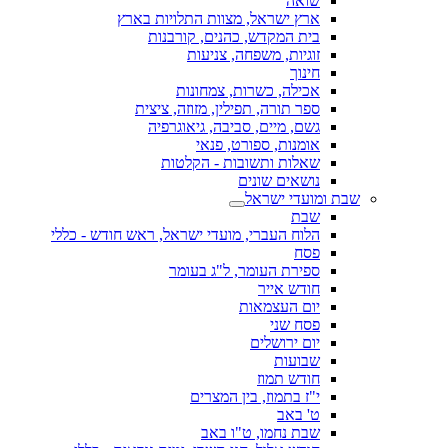
שואה
ארץ ישראל, מצוות התלויות בארץ
בית המקדש, כהנים, קורבנות
זוגיות, משפחה, צניעות
חינוך
אכילה, כשרות, צמחונות
ספר תורה, תפילין, מזוזה, ציצית
גשם, מיים, סביבה, גיאוגרפיה
אומנות, ספורט, פנאי
שאלות ותשובות - הקלטות
נושאים שונים
שבת ומועדי ישראל
שבת
הלוח העברי, מועדי ישראל, ראש חודש - כללי
פסח
ספירת העומר, ל"ג בעומר
חודש אייר
יום העצמאות
פסח שני
יום ירושלים
שבועות
חודש תמוז
י"ז בתמוז, בין המצרים
ט' באב
שבת נחמו, ט"ו באב