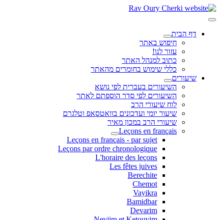
דף הבית
חיפוש באתר
עזור לנו!
כתוב למנהל האתר
כללי שימוש בחומרים מהאתר
שיעורים
השיעורים בעברית לפי נושא
השיעורים לפי סדר הוספתם לאתר
לוח שיעורי הרב
שיעור יומי ועדכונים בוואטסאפ וטלגרם
שיעורי הרב במכון מאיר
Leçons en français
Leçons en français - par sujet
Leçons par ordre chronologique
L'horaire des leçons
Les fêtes juives
Berechite
Chemot
Vayikra
Bamidbar
Devarim
Neviim et Ketouvim