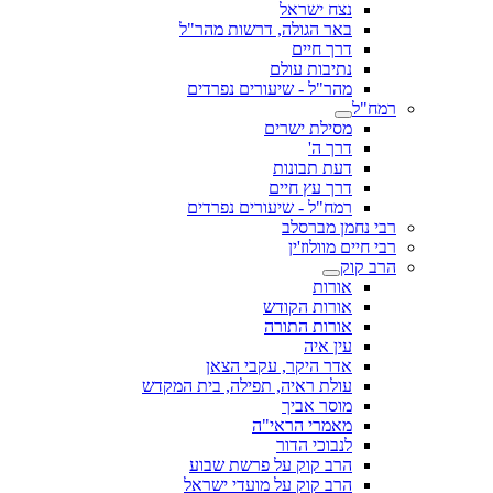
נצח ישראל
באר הגולה, דרשות מהר"ל
דרך חיים
נתיבות עולם
מהר"ל - שיעורים נפרדים
רמח"ל
מסילת ישרים
דרך ה'
דעת תבונות
דרך עץ חיים
רמח"ל - שיעורים נפרדים
רבי נחמן מברסלב
רבי חיים מוולוז'ין
הרב קוק
אורות
אורות הקודש
אורות התורה
עין איה
אדר היקר, עקבי הצאן
עולת ראיה, תפילה, בית המקדש
מוסר אביך
מאמרי הראי"ה
לנבוכי הדור
הרב קוק על פרשת שבוע
הרב קוק על מועדי ישראל