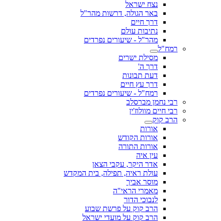
נצח ישראל
באר הגולה, דרשות מהר"ל
דרך חיים
נתיבות עולם
מהר"ל - שיעורים נפרדים
רמח"ל
מסילת ישרים
דרך ה'
דעת תבונות
דרך עץ חיים
רמח"ל - שיעורים נפרדים
רבי נחמן מברסלב
רבי חיים מוולוז'ין
הרב קוק
אורות
אורות הקודש
אורות התורה
עין איה
אדר היקר, עקבי הצאן
עולת ראיה, תפילה, בית המקדש
מוסר אביך
מאמרי הראי"ה
לנבוכי הדור
הרב קוק על פרשת שבוע
הרב קוק על מועדי ישראל