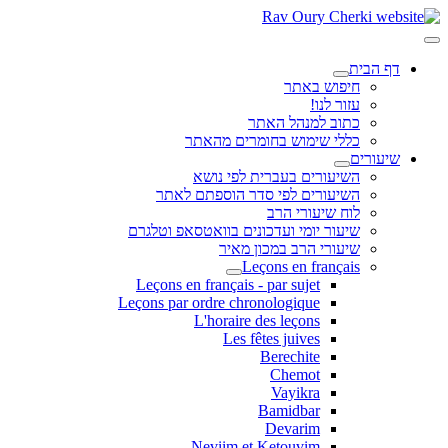
דף הבית
חיפוש באתר
עזור לנו!
כתוב למנהל האתר
כללי שימוש בחומרים מהאתר
שיעורים
השיעורים בעברית לפי נושא
השיעורים לפי סדר הוספתם לאתר
לוח שיעורי הרב
שיעור יומי ועדכונים בוואטסאפ וטלגרם
שיעורי הרב במכון מאיר
Leçons en français
Leçons en français - par sujet
Leçons par ordre chronologique
L'horaire des leçons
Les fêtes juives
Berechite
Chemot
Vayikra
Bamidbar
Devarim
Neviim et Ketouvim