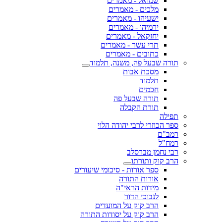
שמואל - מאמרים
מלכים - מאמרים
ישעיהו - מאמרים
ירמיהו - מאמרים
יחזקאל - מאמרים
תרי עשר - מאמרים
כתובים - מאמרים
תורה שבעל פה, משנה, תלמוד
מסכת אבות
תלמוד
חכמים
תורה שבעל פה
תורת הקבלה
תפילה
ספר הכוזרי לרבי יהודה הלוי
רמב"ם
רמח"ל
רבי נחמן מברסלב
הרב קוק ותורתו
ספר אורות - סיכומי שיעורים
אורות התורה
מידות הראי"ה
לנבוכי הדור
הרב קוק על המועדים
הרב קוק על יסודות התורה