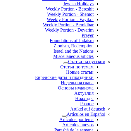
Jewish Holidays
Weekly Portion - Bereshit
Weekly Portion - Shemot
Weekly Portion - Vayikra
Weekly Portion - Bemidbar
Weekly Portion - Devarim
Prayer
Foundations of Judaism
Zionism, Redemption
Israel and the Nations
Miscellaneous articles
Статьи на русском
Статьи по темам
Новые статьи
Еврейские даты и праздники
Недельная глава
Основы иудаизма
Актуалия
Ноахиды
Разное
Artikel auf deutsch
Artículos en Español
Artículos por tema
Artículos nuevos
Parashá de la semana