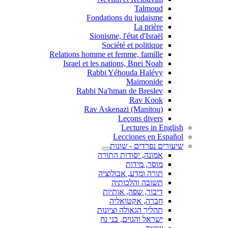
Talmoud
Fondations du judaisme
La prière
Sionisme, l'état d'Israël
Société et politique
Relations homme et femme, famille
Israel et les nations, Bnei Noah
Rabbi Yéhouda Halévy
Maimonide
Rabbi Na'hman de Breslev
Rav Kook
(Rav Askenazi (Manitou
Leçons divers
Lectures in English
Lecciones en Español
שיעורים נפרדים - שונות
אמונה, יסודות התורה
מוסר, מידות
תורה ומדע, אבולוציה
תשובה והלכותיה
דיבור, שפה, אותיות
חברה, אקטואליה
תהליך הגאולה וציונות
ישראל והגוים, בני נח