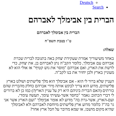
Deutsch
Search
הברית בין אבימלך לאברהם
הברית בין אבימלך לאברהם
ט"ו בטבת תשס"ח
שאלה:
באחד משיעוריך אמרת שעקידת יצחק באה בתגובה לברית שכרת
אברהם עם אבימלך, כלומר הקב"ה נתן לאברהם בן, את יצחק, כדי
לרשת את הארץ, ואם אברהם "מוסר את גוש קטיף" אז אולי הוא לא
מעוניין בארץ ולכן יחזיר את בנו לקב"ה.
העניין שלא ברור לי הוא - אם אבימלך הוא מלך פלישתים ושולט בארץ
פלישתים, מדוע הוא צריך לבקש אותה מידי אברהם כחלק מהברית שהם
כורתים (האם הברית ביניהם היא רק על עניין הארץ?) כמו כן לא ברורים
לי דברי הכתוב: נאמר "כחסד אשר-עשיתי עימך, תעשה עימדי,
ועם-הארץ, אשר-גרת בה" מדוע לא אומר אבימלך "ועם הארץ אשר אני
גר בה"? כלומר מדוע ארץ פלישתים מיוחסת לאברהם ולא לאבימלך
שהיא מקום מושבו, או שמא מדובר על חבל ארץ אחר?