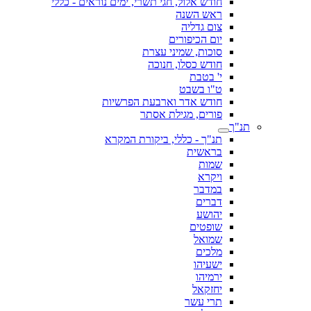
חודש אלול, חגי תשרי, ימים נוראים - כללי
ראש השנה
צום גדליה
יום הכיפורים
סוכות, שמיני עצרת
חודש כסלו, חנוכה
י' בטבת
ט"ו בשבט
חודש אדר וארבעת הפרשיות
פורים, מגילת אסתר
תנ"ך
תנ"ך - כללי, ביקורת המקרא
בראשית
שמות
ויקרא
במדבר
דברים
יהושע
שופטים
שמואל
מלכים
ישעיהו
ירמיהו
יחזקאל
תרי עשר