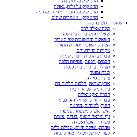
הרב קוק על תשובה
הרב קוק על גלות, גאולה
הרב קוק על חברה, מדינה, מלחמה
הרב קוק - מאמרים שונים
שאלות ותשובות
שלח שאלה לרב
שאלות ותשובות לפי נושא
השאלות והתשובות לפי תאריך
אמונה, תשובה, יסודות התורה
מקורות ופירושיהם
עברית, הלכות דיבור, שמות
חכמים, רבנות, פסיקת הלכה
תפילה, ברכות, בית כנסת
שבת ומועד
ציונות, גאולה
ארץ ישראל, הלכות תלויות בה
בית המקדש, הר הבית
חברה ואקטואליה
עבודה זרה, ישראל והגוים, גיור
חינוך, לימודים, הוראה
איש ואשה, משפחה, צניעות
גוף ומראה חיצוני, בגדים, ציצית
כשרות, אוכל ואכילה
טהרה, נטילת ידיים, טבילת כלים
ספרי קודש, תפילין, מזוזה, גניזה