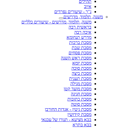
תהילים
איוב
נ"ך - שיעורים נפרדים
משנה, תלמוד, מדרשים
משנה, תלמוד, מדרשים - שיעורים כלליים
בראשית רבה
איכה רבה
מדרש תנחומא
מסכת ברכות
מסכת שבת
מסכת פסחים
מסכת ראש השנה
מסכת יומא
מסכת סוכה
מסכת ביצה
מסכת תענית
מסכת מגילה
מסכת מועד קטן
מסכת חגיגה
מסכת כתובות
מסכת סוטה
מסכת גיטין - אגדות החורבן
מסכת קידושין
בבא מציעא - תנורו של עכנאי
בבא בתרא