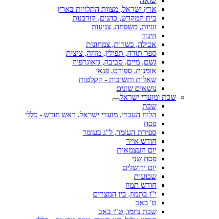
שואה
ארץ ישראל, מצוות התלויות בארץ
בית המקדש, כהנים, קורבנות
זוגיות, משפחה, צניעות
חינוך
אכילה, כשרות, צמחונות
ספר תורה, תפילין, מזוזה, ציצית
גשם, מיים, סביבה, גיאוגרפיה
אומנות, ספורט, פנאי
שאלות ותשובות - הקלטות
נושאים שונים
שבת ומועדי ישראל
שבת
הלוח העברי, מועדי ישראל, ראש חודש - כללי
פסח
ספירת העומר, ל"ג בעומר
חודש אייר
יום העצמאות
פסח שני
יום ירושלים
שבועות
חודש תמוז
י"ז בתמוז, בין המצרים
ט' באב
שבת נחמו, ט"ו באב