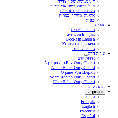
דיני ממונות ונזקין, צדקה
בעלי כוחות, ריפוי אלטרנטיבי
הלוח העברי, תאריכים
אומנות, מוזיקה, ספרות
שונות
ספרים
ספרים בעברית
Livres en français
Books in English
Книги на русском
ספרים לבני נח
אודות הרב
אודות הרב
À propos du Rav Oury Cherki
About Rabbi Oury Cherki
О раве Ури Шерки
Sobre Rabino Oury Cherki
Über Rabbi Oury Cherki
לכתוב לרב
Languages
עברית
Français
English
Русский
Español