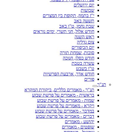
יום ירושלים
שבועות
י"ז בתמוז, תקופת בין המצרים
תשעה באב
שבת נחמו, ט"ו באב
חודש אלול, חגי תשרי, ימים נוראים
ראש השנה
צום גדליה
יום הכיפורים
סוכות, שמחת תורה
חודש כסלו, חנוכה
עשרה בטבת
ט"ו בשבט
חודש אדר, ארבעת הפרשיות
פורים
תנ"ך
תנ"ך - מאמרים כלליים, ביקורת המקרא
בראשית - מאמרים על פרשת שבוע
שמות - מאמרים על פרשת שבוע
ויקרא - מאמרים על פרשת שבוע
במדבר - מאמרים על פרשת שבוע
דברים - מאמרים על פרשת שבוע
יהושע - מאמרים
שופטים - מאמרים