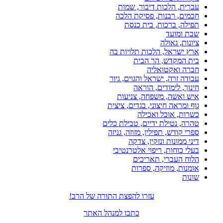
עברית, הלכות דיבור, שמות
חכמים, רבנות, פסיקת הלכה
תפילה, ברכות, בית כנסת
שבת ומועד
ציונות, גאולה
ארץ ישראל, הלכות תלויות בה
בית המקדש, הר הבית
חברה ואקטואליה
עבודה זרה, ישראל והגוים, גיור
חינוך, לימודים, הוראה
איש ואשה, משפחה, צניעות
גוף ומראה חיצוני, בגדים, ציצית
כשרות, אוכל ואכילה
טהרה, נטילת ידיים, טבילת כלים
ספרי קודש, תפילין, מזוזה, גניזה
דיני ממונות ונזקין, צדקה
בעלי כוחות, ריפוי אלטרנטיבי
הלוח העברי, תאריכים
אומנות, מוזיקה, ספרות
שונות
עזרו להפצת התורה של הרב!
כתבו למנהל האתר