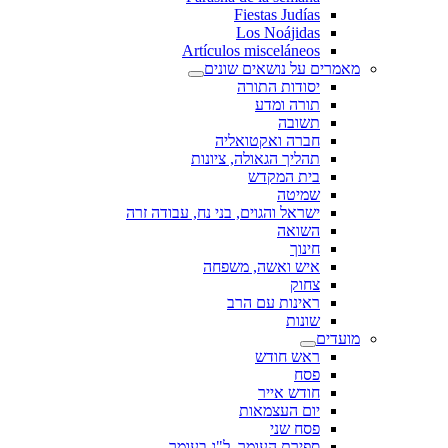
Fiestas Judías
Los Noájidas
Artículos misceláneos
מאמרים על נושאים שונים
יסודות התורה
תורה ומדע
תשובה
חברה ואקטואליה
תהליך הגאולה, ציונות
בית המקדש
שמיטה
ישראל והגוים, בני נח, עבודה זרה
השואה
חינוך
איש ואשה, משפחה
צחוק
ראינות עם הרב
שונות
מועדים
ראש חודש
פסח
חודש אייר
יום העצמאות
פסח שני
ספירת העומר, ל"ג בעומר