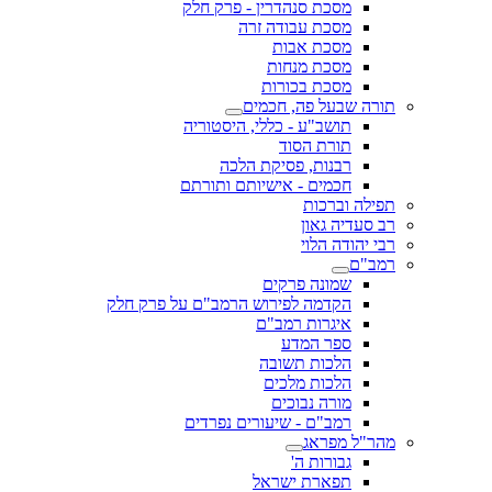
מסכת סנהדרין - פרק חלק
מסכת עבודה זרה
מסכת אבות
מסכת מנחות
מסכת בכורות
תורה שבעל פה, חכמים
תושב"ע - כללי, היסטוריה
תורת הסוד
רבנות, פסיקת הלכה
חכמים - אישיותם ותורתם
תפילה וברכות
רב סעדיה גאון
רבי יהודה הלוי
רמב"ם
שמונה פרקים
הקדמה לפירוש הרמב"ם על פרק חלק
איגרות רמב"ם
ספר המדע
הלכות תשובה
הלכות מלכים
מורה נבוכים
רמב"ם - שיעורים נפרדים
מהר"ל מפראג
גבורות ה'
תפארת ישראל