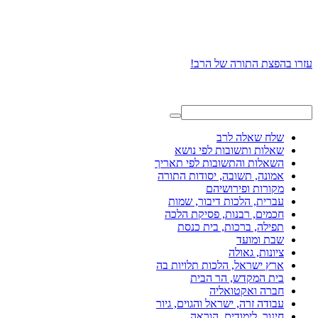
עזרו בהפצת התורה של הרב!
שלח שאלה לרב
שאלות ותשובות לפי נושא
השאלות והתשובות לפי תאריך
אמונה, תשובה, יסודות התורה
מקורות ופירושיהם
עברית, הלכות דיבור, שמות
חכמים, רבנות, פסיקת הלכה
תפילה, ברכות, בית כנסת
שבת ומועד
ציונות, גאולה
ארץ ישראל, הלכות תלויות בה
בית המקדש, הר הבית
חברה ואקטואליה
עבודה זרה, ישראל והגוים, גיור
חינוך, לימודים, הוראה