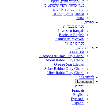
דיני ממונות ונזקין, צדקה
בעלי כוחות, ריפוי אלטרנטיבי
הלוח העברי, תאריכים
אומנות, מוזיקה, ספרות
שונות
ספרים
ספרים בעברית
Livres en français
Books in English
Книги на русском
ספרים לבני נח
אודות הרב
אודות הרב
À propos du Rav Oury Cherki
About Rabbi Oury Cherki
О раве Ури Шерки
Sobre Rabino Oury Cherki
Über Rabbi Oury Cherki
לכתוב לרב
Languages
עברית
Français
English
Русский
Español