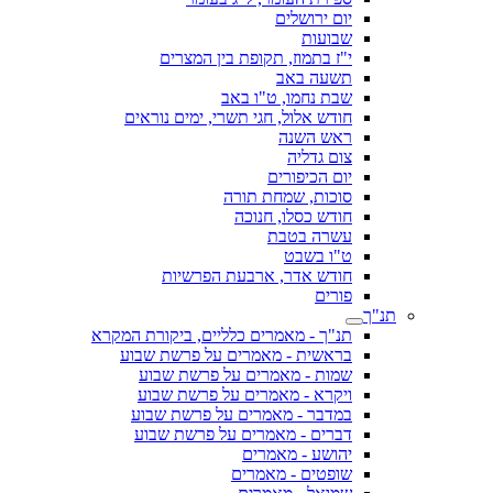
יום ירושלים
שבועות
י"ז בתמוז, תקופת בין המצרים
תשעה באב
שבת נחמו, ט"ו באב
חודש אלול, חגי תשרי, ימים נוראים
ראש השנה
צום גדליה
יום הכיפורים
סוכות, שמחת תורה
חודש כסלו, חנוכה
עשרה בטבת
ט"ו בשבט
חודש אדר, ארבעת הפרשיות
פורים
תנ"ך
תנ"ך - מאמרים כלליים, ביקורת המקרא
בראשית - מאמרים על פרשת שבוע
שמות - מאמרים על פרשת שבוע
ויקרא - מאמרים על פרשת שבוע
במדבר - מאמרים על פרשת שבוע
דברים - מאמרים על פרשת שבוע
יהושע - מאמרים
שופטים - מאמרים