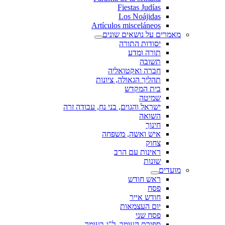
Fiestas Judías
Los Noájidas
Artículos misceláneos
מאמרים על נושאים שונים
יסודות התורה
תורה ומדע
תשובה
חברה ואקטואליה
תהליך הגאולה, ציונות
בית המקדש
שמיטה
ישראל והגוים, בני נח, עבודה זרה
השואה
חינוך
איש ואשה, משפחה
צחוק
ראינות עם הרב
שונות
מועדים
ראש חודש
פסח
חודש אייר
יום העצמאות
פסח שני
ספירת העומר, ל"ג בעומר