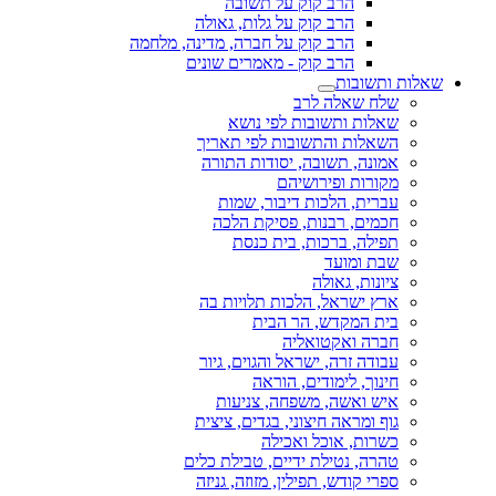
הרב קוק על תשובה
הרב קוק על גלות, גאולה
הרב קוק על חברה, מדינה, מלחמה
הרב קוק - מאמרים שונים
שאלות ותשובות
שלח שאלה לרב
שאלות ותשובות לפי נושא
השאלות והתשובות לפי תאריך
אמונה, תשובה, יסודות התורה
מקורות ופירושיהם
עברית, הלכות דיבור, שמות
חכמים, רבנות, פסיקת הלכה
תפילה, ברכות, בית כנסת
שבת ומועד
ציונות, גאולה
ארץ ישראל, הלכות תלויות בה
בית המקדש, הר הבית
חברה ואקטואליה
עבודה זרה, ישראל והגוים, גיור
חינוך, לימודים, הוראה
איש ואשה, משפחה, צניעות
גוף ומראה חיצוני, בגדים, ציצית
כשרות, אוכל ואכילה
טהרה, נטילת ידיים, טבילת כלים
ספרי קודש, תפילין, מזוזה, גניזה