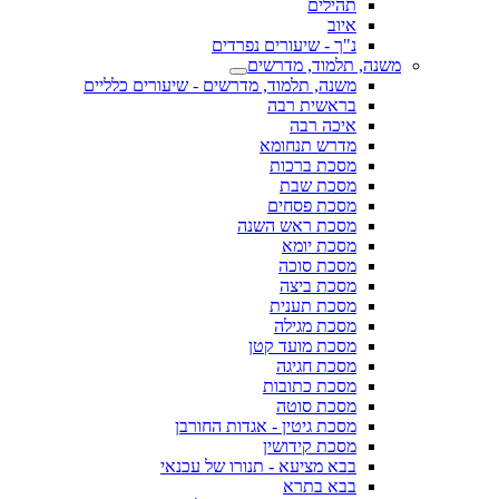
תהילים
איוב
נ"ך - שיעורים נפרדים
משנה, תלמוד, מדרשים
משנה, תלמוד, מדרשים - שיעורים כלליים
בראשית רבה
איכה רבה
מדרש תנחומא
מסכת ברכות
מסכת שבת
מסכת פסחים
מסכת ראש השנה
מסכת יומא
מסכת סוכה
מסכת ביצה
מסכת תענית
מסכת מגילה
מסכת מועד קטן
מסכת חגיגה
מסכת כתובות
מסכת סוטה
מסכת גיטין - אגדות החורבן
מסכת קידושין
בבא מציעא - תנורו של עכנאי
בבא בתרא