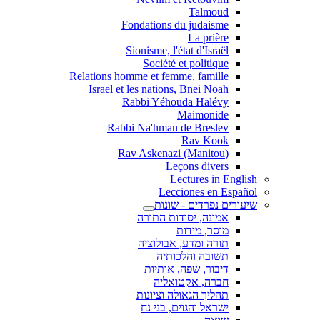
Talmoud
Fondations du judaisme
La prière
Sionisme, l'état d'Israël
Société et politique
Relations homme et femme, famille
Israel et les nations, Bnei Noah
Rabbi Yéhouda Halévy
Maimonide
Rabbi Na'hman de Breslev
Rav Kook
(Rav Askenazi (Manitou
Leçons divers
Lectures in English
Lecciones en Español
שיעורים נפרדים - שונות
אמונה, יסודות התורה
מוסר, מידות
תורה ומדע, אבולוציה
תשובה והלכותיה
דיבור, שפה, אותיות
חברה, אקטואליה
תהליך הגאולה וציונות
ישראל והגוים, בני נח