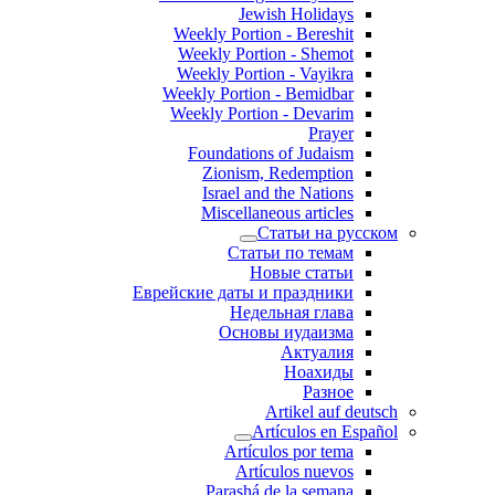
Jewish Holidays
Weekly Portion - Bereshit
Weekly Portion - Shemot
Weekly Portion - Vayikra
Weekly Portion - Bemidbar
Weekly Portion - Devarim
Prayer
Foundations of Judaism
Zionism, Redemption
Israel and the Nations
Miscellaneous articles
Статьи на русском
Статьи по темам
Новые статьи
Еврейские даты и праздники
Недельная глава
Основы иудаизма
Актуалия
Ноахиды
Разное
Artikel auf deutsch
Artículos en Español
Artículos por tema
Artículos nuevos
Parashá de la semana