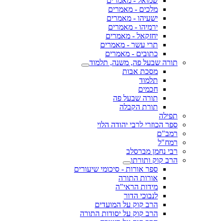
שמואל - מאמרים
מלכים - מאמרים
ישעיהו - מאמרים
ירמיהו - מאמרים
יחזקאל - מאמרים
תרי עשר - מאמרים
כתובים - מאמרים
תורה שבעל פה, משנה, תלמוד
מסכת אבות
תלמוד
חכמים
תורה שבעל פה
תורת הקבלה
תפילה
ספר הכוזרי לרבי יהודה הלוי
רמב"ם
רמח"ל
רבי נחמן מברסלב
הרב קוק ותורתו
ספר אורות - סיכומי שיעורים
אורות התורה
מידות הראי"ה
לנבוכי הדור
הרב קוק על המועדים
הרב קוק על יסודות התורה