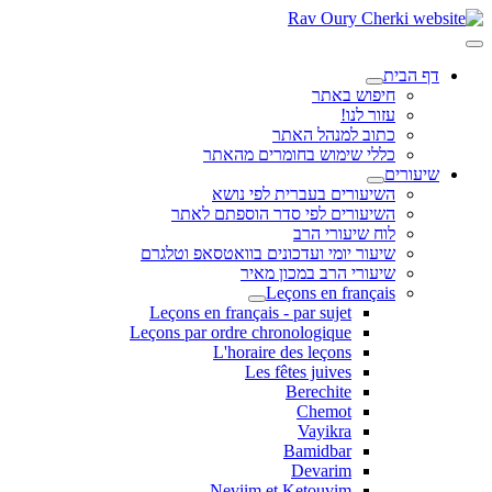
דף הבית
חיפוש באתר
עזור לנו!
כתוב למנהל האתר
כללי שימוש בחומרים מהאתר
שיעורים
השיעורים בעברית לפי נושא
השיעורים לפי סדר הוספתם לאתר
לוח שיעורי הרב
שיעור יומי ועדכונים בוואטסאפ וטלגרם
שיעורי הרב במכון מאיר
Leçons en français
Leçons en français - par sujet
Leçons par ordre chronologique
L'horaire des leçons
Les fêtes juives
Berechite
Chemot
Vayikra
Bamidbar
Devarim
Neviim et Ketouvim