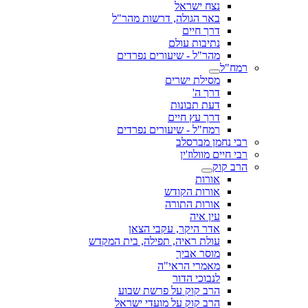
נצח ישראל
באר הגולה, דרשות מהר"ל
דרך חיים
נתיבות עולם
מהר"ל - שיעורים נפרדים
רמח"ל
מסילת ישרים
דרך ה'
דעת תבונות
דרך עץ חיים
רמח"ל - שיעורים נפרדים
רבי נחמן מברסלב
רבי חיים מוולוז'ין
הרב קוק
אורות
אורות הקודש
אורות התורה
עין איה
אדר היקר, עקבי הצאן
עולת ראיה, תפילה, בית המקדש
מוסר אביך
מאמרי הראי"ה
לנבוכי הדור
הרב קוק על פרשת שבוע
הרב קוק על מועדי ישראל