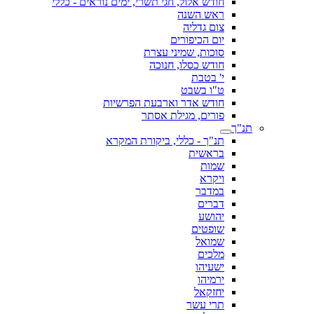
חודש אלול, חגי תשרי, ימים נוראים - כללי
ראש השנה
צום גדליה
יום הכיפורים
סוכות, שמיני עצרת
חודש כסלו, חנוכה
י' בטבת
ט"ו בשבט
חודש אדר וארבעת הפרשיות
פורים, מגילת אסתר
תנ"ך
תנ"ך - כללי, ביקורת המקרא
בראשית
שמות
ויקרא
במדבר
דברים
יהושע
שופטים
שמואל
מלכים
ישעיהו
ירמיהו
יחזקאל
תרי עשר