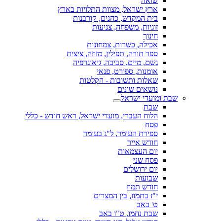
שואה
ארץ ישראל, מצוות התלויות בארץ
בית המקדש, כהנים, קורבנות
זוגיות, משפחה, צניעות
חינוך
אכילה, כשרות, צמחונות
ספר תורה, תפילין, מזוזה, ציצית
גשם, מיים, סביבה, גיאוגרפיה
אומנות, ספורט, פנאי
שאלות ותשובות - הקלטות
נושאים שונים
שבת ומועדי ישראל
שבת
הלוח העברי, מועדי ישראל, ראש חודש - כללי
פסח
ספירת העומר, ל"ג בעומר
חודש אייר
יום העצמאות
פסח שני
יום ירושלים
שבועות
חודש תמוז
י"ז בתמוז, בין המצרים
ט' באב
שבת נחמו, ט"ו באב