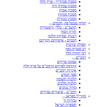
מסכת סנהדרין - פרק חלק
מסכת עבודה זרה
מסכת אבות
מסכת מנחות
מסכת בכורות
תורה שבעל פה, חכמים
תושב"ע - כללי, היסטוריה
תורת הסוד
רבנות, פסיקת הלכה
חכמים - אישיותם ותורתם
תפילה וברכות
רב סעדיה גאון
רבי יהודה הלוי
רמב"ם
שמונה פרקים
הקדמה לפירוש הרמב"ם על פרק חלק
איגרות רמב"ם
ספר המדע
הלכות תשובה
הלכות מלכים
מורה נבוכים
רמב"ם - שיעורים נפרדים
מהר"ל מפראג
גבורות ה'
תפארת ישראל