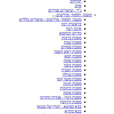
תהילים
איוב
נ"ך - שיעורים נפרדים
משנה, תלמוד, מדרשים
משנה, תלמוד, מדרשים - שיעורים כלליים
בראשית רבה
איכה רבה
מדרש תנחומא
מסכת ברכות
מסכת שבת
מסכת פסחים
מסכת ראש השנה
מסכת יומא
מסכת סוכה
מסכת ביצה
מסכת תענית
מסכת מגילה
מסכת מועד קטן
מסכת חגיגה
מסכת כתובות
מסכת סוטה
מסכת גיטין - אגדות החורבן
מסכת קידושין
בבא מציעא - תנורו של עכנאי
בבא בתרא