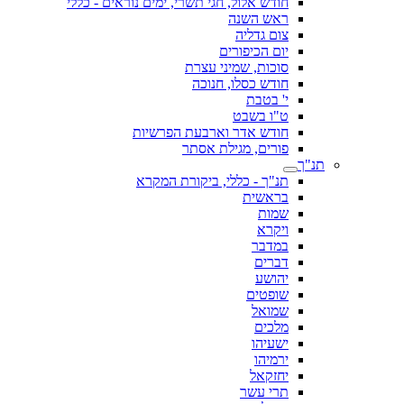
חודש אלול, חגי תשרי, ימים נוראים - כללי
ראש השנה
צום גדליה
יום הכיפורים
סוכות, שמיני עצרת
חודש כסלו, חנוכה
י' בטבת
ט"ו בשבט
חודש אדר וארבעת הפרשיות
פורים, מגילת אסתר
תנ"ך
תנ"ך - כללי, ביקורת המקרא
בראשית
שמות
ויקרא
במדבר
דברים
יהושע
שופטים
שמואל
מלכים
ישעיהו
ירמיהו
יחזקאל
תרי עשר