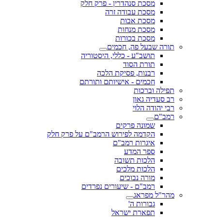
מסכת סנהדרין - פרק חלק
מסכת עבודה זרה
מסכת אבות
מסכת מנחות
מסכת בכורות
תורה שבעל פה, חכמים
תושב"ע - כללי, היסטוריה
תורת הסוד
רבנות, פסיקת הלכה
חכמים - אישיותם ותורתם
תפילה וברכות
רב סעדיה גאון
רבי יהודה הלוי
רמב"ם
שמונה פרקים
הקדמה לפירוש הרמב"ם על פרק חלק
איגרות רמב"ם
ספר המדע
הלכות תשובה
הלכות מלכים
מורה נבוכים
רמב"ם - שיעורים נפרדים
מהר"ל מפראג
גבורות ה'
תפארת ישראל