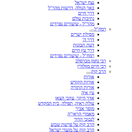
נצח ישראל
באר הגולה, דרשות מהר"ל
דרך חיים
נתיבות עולם
מהר"ל - שיעורים נפרדים
רמח"ל
מסילת ישרים
דרך ה'
דעת תבונות
דרך עץ חיים
רמח"ל - שיעורים נפרדים
רבי נחמן מברסלב
רבי חיים מוולוז'ין
הרב קוק
אורות
אורות הקודש
אורות התורה
עין איה
אדר היקר, עקבי הצאן
עולת ראיה, תפילה, בית המקדש
מוסר אביך
מאמרי הראי"ה
לנבוכי הדור
הרב קוק על פרשת שבוע
הרב קוק על מועדי ישראל