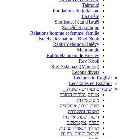
Talmoud
Fondations du judaisme
La prière
Sionisme, l'état d'Israël
Société et politique
Relations homme et femme, famille
Israel et les nations, Bnei Noah
Rabbi Yéhouda Halévy
Maimonide
Rabbi Na'hman de Breslev
Rav Kook
(Rav Askenazi (Manitou
Leçons divers
Lectures in English
Lecciones en Español
שיעורים נפרדים - שונות
אמונה, יסודות התורה
מוסר, מידות
תורה ומדע, אבולוציה
תשובה והלכותיה
דיבור, שפה, אותיות
חברה, אקטואליה
תהליך הגאולה וציונות
ישראל והגוים, בני נח