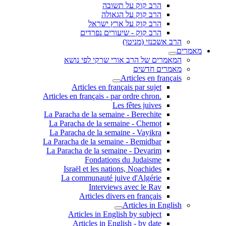
הרב קוק על תשובה
הרב קוק על הגאולה
הרב קוק על ארץ ישראל
הרב קוק - שיעורים נפרדים
הרב אשכנזי (מניטו)
מאמרים
המאמרים של הרב אורי שרקי לפי נושא
מאמרים חדשים
Articles en français
Articles en français par sujet
.Articles en français - par ordre chron
Les fêtes juives
La Paracha de la semaine - Berechite
La Paracha de la semaine - Chemot
La Paracha de la semaine - Vayikra
La Paracha de la semaine - Bemidbar
La Paracha de la semaine - Devarim
Fondations du Judaisme
Israël et les nations, Noachides
La communauté juive d'Algérie
Interviews avec le Rav
Articles divers en français
Articles in English
Articles in English by subject
Articles in English - by date