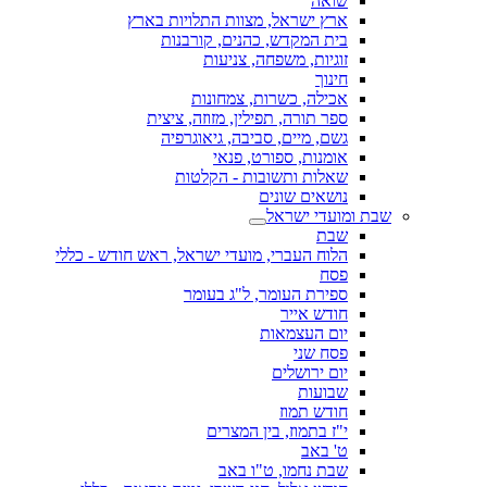
שואה
ארץ ישראל, מצוות התלויות בארץ
בית המקדש, כהנים, קורבנות
זוגיות, משפחה, צניעות
חינוך
אכילה, כשרות, צמחונות
ספר תורה, תפילין, מזוזה, ציצית
גשם, מיים, סביבה, גיאוגרפיה
אומנות, ספורט, פנאי
שאלות ותשובות - הקלטות
נושאים שונים
שבת ומועדי ישראל
שבת
הלוח העברי, מועדי ישראל, ראש חודש - כללי
פסח
ספירת העומר, ל"ג בעומר
חודש אייר
יום העצמאות
פסח שני
יום ירושלים
שבועות
חודש תמוז
י"ז בתמוז, בין המצרים
ט' באב
שבת נחמו, ט"ו באב