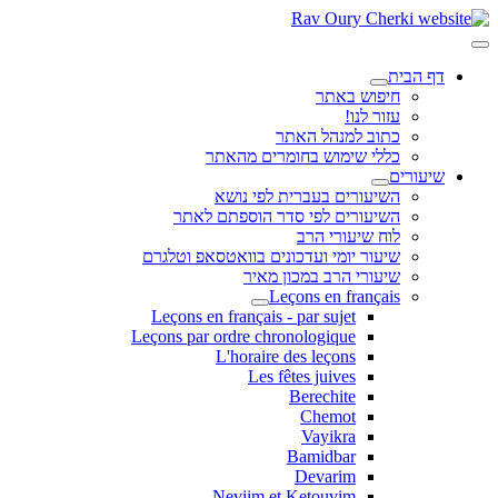
דף הבית
חיפוש באתר
עזור לנו!
כתוב למנהל האתר
כללי שימוש בחומרים מהאתר
שיעורים
השיעורים בעברית לפי נושא
השיעורים לפי סדר הוספתם לאתר
לוח שיעורי הרב
שיעור יומי ועדכונים בוואטסאפ וטלגרם
שיעורי הרב במכון מאיר
Leçons en français
Leçons en français - par sujet
Leçons par ordre chronologique
L'horaire des leçons
Les fêtes juives
Berechite
Chemot
Vayikra
Bamidbar
Devarim
Neviim et Ketouvim