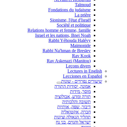
Talmoud
Fondations du judaisme
La prière
Sionisme, l'état d'Israël
Société et politique
Relations homme et femme, famille
Israel et les nations, Bnei Noah
Rabbi Yéhouda Halévy
Maimonide
Rabbi Na'hman de Breslev
Rav Kook
(Rav Askenazi (Manitou
Leçons divers
Lectures in English
Lecciones en Español
שיעורים נפרדים - שונות
אמונה, יסודות התורה
מוסר, מידות
תורה ומדע, אבולוציה
תשובה והלכותיה
דיבור, שפה, אותיות
חברה, אקטואליה
תהליך הגאולה וציונות
ישראל והגוים, בני נח