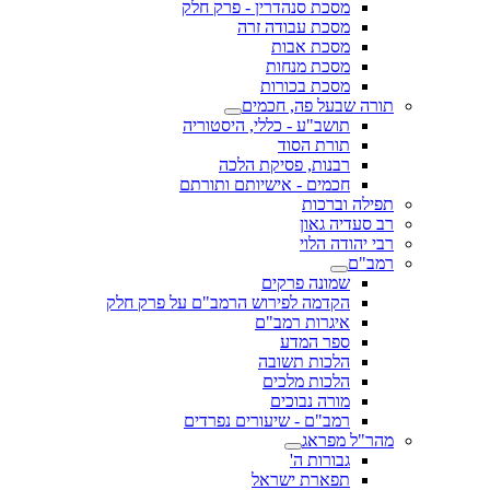
מסכת סנהדרין - פרק חלק
מסכת עבודה זרה
מסכת אבות
מסכת מנחות
מסכת בכורות
תורה שבעל פה, חכמים
תושב"ע - כללי, היסטוריה
תורת הסוד
רבנות, פסיקת הלכה
חכמים - אישיותם ותורתם
תפילה וברכות
רב סעדיה גאון
רבי יהודה הלוי
רמב"ם
שמונה פרקים
הקדמה לפירוש הרמב"ם על פרק חלק
איגרות רמב"ם
ספר המדע
הלכות תשובה
הלכות מלכים
מורה נבוכים
רמב"ם - שיעורים נפרדים
מהר"ל מפראג
גבורות ה'
תפארת ישראל