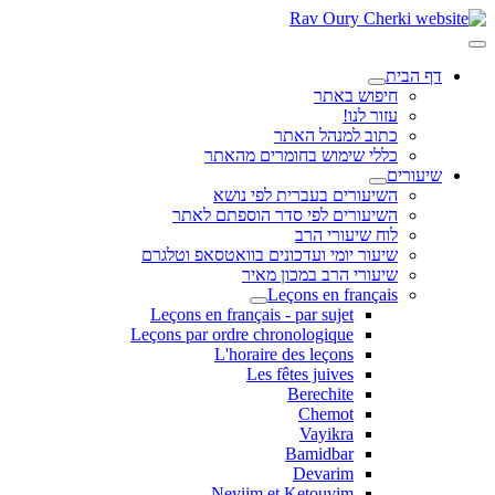
דף הבית
חיפוש באתר
עזור לנו!
כתוב למנהל האתר
כללי שימוש בחומרים מהאתר
שיעורים
השיעורים בעברית לפי נושא
השיעורים לפי סדר הוספתם לאתר
לוח שיעורי הרב
שיעור יומי ועדכונים בוואטסאפ וטלגרם
שיעורי הרב במכון מאיר
Leçons en français
Leçons en français - par sujet
Leçons par ordre chronologique
L'horaire des leçons
Les fêtes juives
Berechite
Chemot
Vayikra
Bamidbar
Devarim
Neviim et Ketouvim