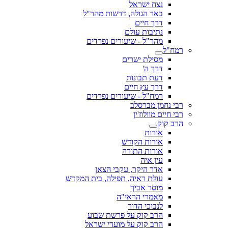
נצח ישראל
באר הגולה, דרשות מהר"ל
דרך חיים
נתיבות עולם
מהר"ל - שיעורים נפרדים
רמח"ל
מסילת ישרים
דרך ה'
דעת תבונות
דרך עץ חיים
רמח"ל - שיעורים נפרדים
רבי נחמן מברסלב
רבי חיים מוולוז'ין
הרב קוק
אורות
אורות הקודש
אורות התורה
עין איה
אדר היקר, עקבי הצאן
עולת ראיה, תפילה, בית המקדש
מוסר אביך
מאמרי הראי"ה
לנבוכי הדור
הרב קוק על פרשת שבוע
הרב קוק על מועדי ישראל