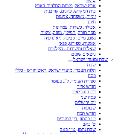
שואה
ארץ ישראל, מצוות התלויות בארץ
בית המקדש, כהנים, קורבנות
זוגיות, משפחה, צניעות
חינוך
אכילה, כשרות, צמחונות
ספר תורה, תפילין, מזוזה, ציצית
גשם, מיים, סביבה, גיאוגרפיה
אומנות, ספורט, פנאי
שאלות ותשובות - הקלטות
נושאים שונים
שבת ומועדי ישראל
שבת
הלוח העברי, מועדי ישראל, ראש חודש - כללי
פסח
ספירת העומר, ל"ג בעומר
חודש אייר
יום העצמאות
פסח שני
יום ירושלים
שבועות
חודש תמוז
י"ז בתמוז, בין המצרים
ט' באב
שבת נחמו, ט"ו באב