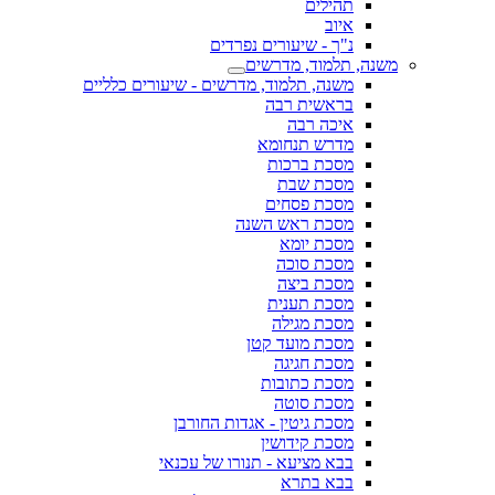
תהילים
איוב
נ"ך - שיעורים נפרדים
משנה, תלמוד, מדרשים
משנה, תלמוד, מדרשים - שיעורים כלליים
בראשית רבה
איכה רבה
מדרש תנחומא
מסכת ברכות
מסכת שבת
מסכת פסחים
מסכת ראש השנה
מסכת יומא
מסכת סוכה
מסכת ביצה
מסכת תענית
מסכת מגילה
מסכת מועד קטן
מסכת חגיגה
מסכת כתובות
מסכת סוטה
מסכת גיטין - אגדות החורבן
מסכת קידושין
בבא מציעא - תנורו של עכנאי
בבא בתרא