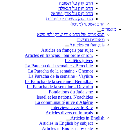
הרב קוק על תשובה
הרב קוק על הגאולה
הרב קוק על ארץ ישראל
הרב קוק - שיעורים נפרדים
הרב אשכנזי (מניטו)
מאמרים
המאמרים של הרב אורי שרקי לפי נושא
מאמרים חדשים
Articles en français
Articles en français par sujet
.Articles en français - par ordre chron
Les fêtes juives
La Paracha de la semaine - Berechite
La Paracha de la semaine - Chemot
La Paracha de la semaine - Vayikra
La Paracha de la semaine - Bemidbar
La Paracha de la semaine - Devarim
Fondations du Judaisme
Israël et les nations, Noachides
La communauté juive d'Algérie
Interviews avec le Rav
Articles divers en français
Articles in English
Articles in English by subject
Articles in English - by date