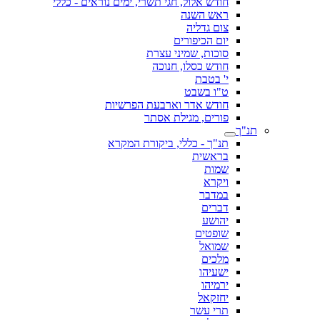
חודש אלול, חגי תשרי, ימים נוראים - כללי
ראש השנה
צום גדליה
יום הכיפורים
סוכות, שמיני עצרת
חודש כסלו, חנוכה
י' בטבת
ט"ו בשבט
חודש אדר וארבעת הפרשיות
פורים, מגילת אסתר
תנ"ך
תנ"ך - כללי, ביקורת המקרא
בראשית
שמות
ויקרא
במדבר
דברים
יהושע
שופטים
שמואל
מלכים
ישעיהו
ירמיהו
יחזקאל
תרי עשר