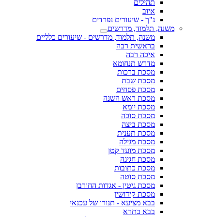
תהילים
איוב
נ"ך - שיעורים נפרדים
משנה, תלמוד, מדרשים
משנה, תלמוד, מדרשים - שיעורים כלליים
בראשית רבה
איכה רבה
מדרש תנחומא
מסכת ברכות
מסכת שבת
מסכת פסחים
מסכת ראש השנה
מסכת יומא
מסכת סוכה
מסכת ביצה
מסכת תענית
מסכת מגילה
מסכת מועד קטן
מסכת חגיגה
מסכת כתובות
מסכת סוטה
מסכת גיטין - אגדות החורבן
מסכת קידושין
בבא מציעא - תנורו של עכנאי
בבא בתרא