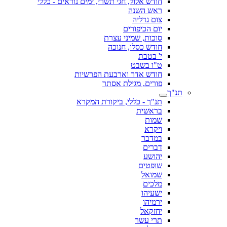
חודש אלול, חגי תשרי, ימים נוראים - כללי
ראש השנה
צום גדליה
יום הכיפורים
סוכות, שמיני עצרת
חודש כסלו, חנוכה
י' בטבת
ט"ו בשבט
חודש אדר וארבעת הפרשיות
פורים, מגילת אסתר
תנ"ך
תנ"ך - כללי, ביקורת המקרא
בראשית
שמות
ויקרא
במדבר
דברים
יהושע
שופטים
שמואל
מלכים
ישעיהו
ירמיהו
יחזקאל
תרי עשר