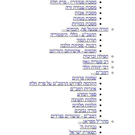
מסכת סנהדרין - פרק חלק
מסכת עבודה זרה
מסכת אבות
מסכת מנחות
מסכת בכורות
תורה שבעל פה, חכמים
תושב"ע - כללי, היסטוריה
תורת הסוד
רבנות, פסיקת הלכה
חכמים - אישיותם ותורתם
תפילה וברכות
רב סעדיה גאון
רבי יהודה הלוי
רמב"ם
שמונה פרקים
הקדמה לפירוש הרמב"ם על פרק חלק
איגרות רמב"ם
ספר המדע
הלכות תשובה
הלכות מלכים
מורה נבוכים
רמב"ם - שיעורים נפרדים
מהר"ל מפראג
גבורות ה'
תפארת ישראל