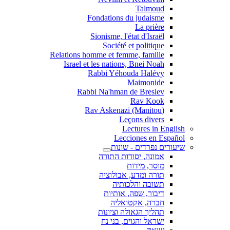
Talmoud
Fondations du judaisme
La prière
Sionisme, l'état d'Israël
Société et politique
Relations homme et femme, famille
Israel et les nations, Bnei Noah
Rabbi Yéhouda Halévy
Maimonide
Rabbi Na'hman de Breslev
Rav Kook
(Rav Askenazi (Manitou
Leçons divers
Lectures in English
Lecciones en Español
שיעורים נפרדים - שונות
אמונה, יסודות התורה
מוסר, מידות
תורה ומדע, אבולוציה
תשובה והלכותיה
דיבור, שפה, אותיות
חברה, אקטואליה
תהליך הגאולה וציונות
ישראל והגוים, בני נח