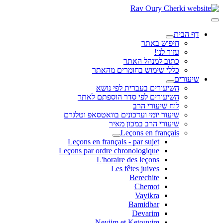
דף הבית
חיפוש באתר
עזור לנו!
כתוב למנהל האתר
כללי שימוש בחומרים מהאתר
שיעורים
השיעורים בעברית לפי נושא
השיעורים לפי סדר הוספתם לאתר
לוח שיעורי הרב
שיעור יומי ועדכונים בוואטסאפ וטלגרם
שיעורי הרב במכון מאיר
Leçons en français
Leçons en français - par sujet
Leçons par ordre chronologique
L'horaire des leçons
Les fêtes juives
Berechite
Chemot
Vayikra
Bamidbar
Devarim
Neviim et Ketouvim