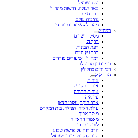
נצח ישראל
באר הגולה, דרשות מהר"ל
דרך חיים
נתיבות עולם
מהר"ל - שיעורים נפרדים
רמח"ל
מסילת ישרים
דרך ה'
דעת תבונות
דרך עץ חיים
רמח"ל - שיעורים נפרדים
רבי נחמן מברסלב
רבי חיים מוולוז'ין
הרב קוק
אורות
אורות הקודש
אורות התורה
עין איה
אדר היקר, עקבי הצאן
עולת ראיה, תפילה, בית המקדש
מוסר אביך
מאמרי הראי"ה
לנבוכי הדור
הרב קוק על פרשת שבוע
הרב קוק על מועדי ישראל