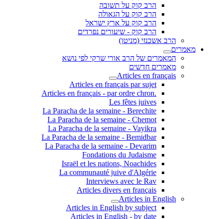
הרב קוק על תשובה
הרב קוק על הגאולה
הרב קוק על ארץ ישראל
הרב קוק - שיעורים נפרדים
הרב אשכנזי (מניטו)
מאמרים
המאמרים של הרב אורי שרקי לפי נושא
מאמרים חדשים
Articles en français
Articles en français par sujet
.Articles en français - par ordre chron
Les fêtes juives
La Paracha de la semaine - Berechite
La Paracha de la semaine - Chemot
La Paracha de la semaine - Vayikra
La Paracha de la semaine - Bemidbar
La Paracha de la semaine - Devarim
Fondations du Judaisme
Israël et les nations, Noachides
La communauté juive d'Algérie
Interviews avec le Rav
Articles divers en français
Articles in English
Articles in English by subject
Articles in English - by date