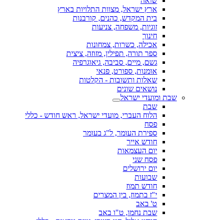
שואה
ארץ ישראל, מצוות התלויות בארץ
בית המקדש, כהנים, קורבנות
זוגיות, משפחה, צניעות
חינוך
אכילה, כשרות, צמחונות
ספר תורה, תפילין, מזוזה, ציצית
גשם, מיים, סביבה, גיאוגרפיה
אומנות, ספורט, פנאי
שאלות ותשובות - הקלטות
נושאים שונים
שבת ומועדי ישראל
שבת
הלוח העברי, מועדי ישראל, ראש חודש - כללי
פסח
ספירת העומר, ל"ג בעומר
חודש אייר
יום העצמאות
פסח שני
יום ירושלים
שבועות
חודש תמוז
י"ז בתמוז, בין המצרים
ט' באב
שבת נחמו, ט"ו באב