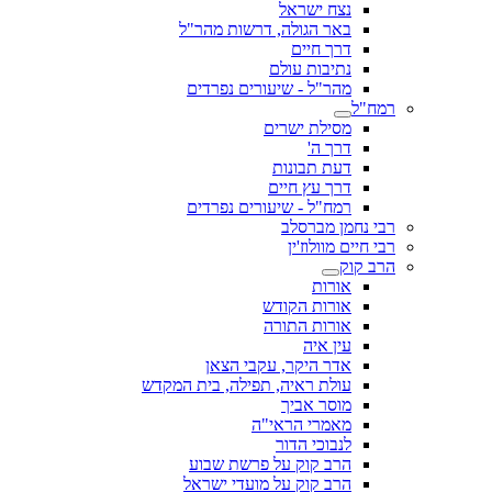
נצח ישראל
באר הגולה, דרשות מהר"ל
דרך חיים
נתיבות עולם
מהר"ל - שיעורים נפרדים
רמח"ל
מסילת ישרים
דרך ה'
דעת תבונות
דרך עץ חיים
רמח"ל - שיעורים נפרדים
רבי נחמן מברסלב
רבי חיים מוולוז'ין
הרב קוק
אורות
אורות הקודש
אורות התורה
עין איה
אדר היקר, עקבי הצאן
עולת ראיה, תפילה, בית המקדש
מוסר אביך
מאמרי הראי"ה
לנבוכי הדור
הרב קוק על פרשת שבוע
הרב קוק על מועדי ישראל