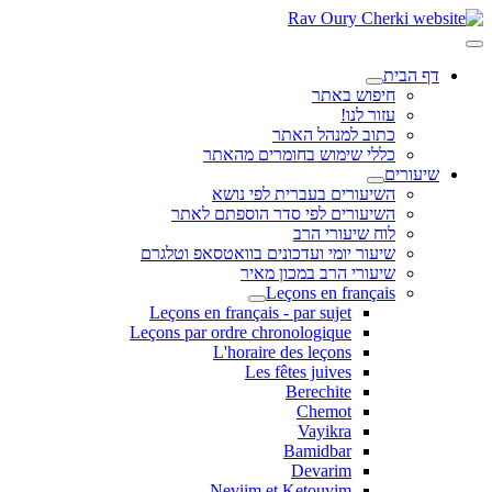
דף הבית
חיפוש באתר
עזור לנו!
כתוב למנהל האתר
כללי שימוש בחומרים מהאתר
שיעורים
השיעורים בעברית לפי נושא
השיעורים לפי סדר הוספתם לאתר
לוח שיעורי הרב
שיעור יומי ועדכונים בוואטסאפ וטלגרם
שיעורי הרב במכון מאיר
Leçons en français
Leçons en français - par sujet
Leçons par ordre chronologique
L'horaire des leçons
Les fêtes juives
Berechite
Chemot
Vayikra
Bamidbar
Devarim
Neviim et Ketouvim