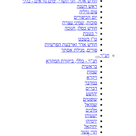
חודש אלול, חגי תשרי, ימים נוראים - כללי
ראש השנה
צום גדליה
יום הכיפורים
סוכות, שמיני עצרת
חודש כסלו, חנוכה
י' בטבת
ט"ו בשבט
חודש אדר וארבעת הפרשיות
פורים, מגילת אסתר
תנ"ך
תנ"ך - כללי, ביקורת המקרא
בראשית
שמות
ויקרא
במדבר
דברים
יהושע
שופטים
שמואל
מלכים
ישעיהו
ירמיהו
יחזקאל
תרי עשר