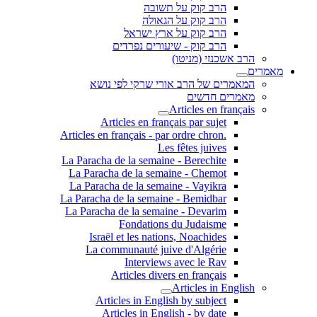
הרב קוק על תשובה
הרב קוק על הגאולה
הרב קוק על ארץ ישראל
הרב קוק - שיעורים נפרדים
הרב אשכנזי (מניטו)
מאמרים
המאמרים של הרב אורי שרקי לפי נושא
מאמרים חדשים
Articles en français
Articles en français par sujet
.Articles en français - par ordre chron
Les fêtes juives
La Paracha de la semaine - Berechite
La Paracha de la semaine - Chemot
La Paracha de la semaine - Vayikra
La Paracha de la semaine - Bemidbar
La Paracha de la semaine - Devarim
Fondations du Judaisme
Israël et les nations, Noachides
La communauté juive d'Algérie
Interviews avec le Rav
Articles divers en français
Articles in English
Articles in English by subject
Articles in English - by date