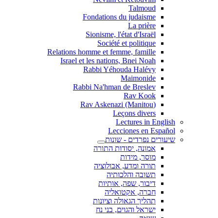
Talmoud
Fondations du judaisme
La prière
Sionisme, l'état d'Israël
Société et politique
Relations homme et femme, famille
Israel et les nations, Bnei Noah
Rabbi Yéhouda Halévy
Maimonide
Rabbi Na'hman de Breslev
Rav Kook
(Rav Askenazi (Manitou
Leçons divers
Lectures in English
Lecciones en Español
שיעורים נפרדים - שונות
אמונה, יסודות התורה
מוסר, מידות
תורה ומדע, אבולוציה
תשובה והלכותיה
דיבור, שפה, אותיות
חברה, אקטואליה
תהליך הגאולה וציונות
ישראל והגוים, בני נח