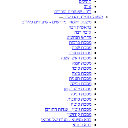
תהילים
איוב
נ"ך - שיעורים נפרדים
משנה, תלמוד, מדרשים
משנה, תלמוד, מדרשים - שיעורים כלליים
בראשית רבה
איכה רבה
מדרש תנחומא
מסכת ברכות
מסכת שבת
מסכת פסחים
מסכת ראש השנה
מסכת יומא
מסכת סוכה
מסכת ביצה
מסכת תענית
מסכת מגילה
מסכת מועד קטן
מסכת חגיגה
מסכת כתובות
מסכת סוטה
מסכת גיטין - אגדות החורבן
מסכת קידושין
בבא מציעא - תנורו של עכנאי
בבא בתרא