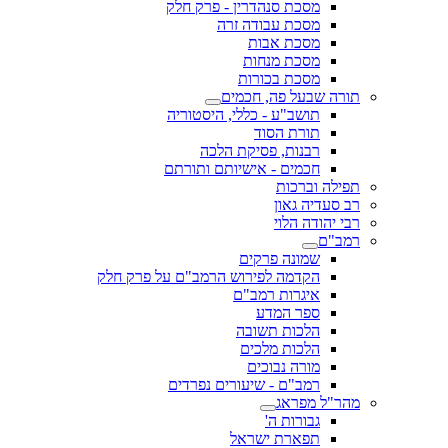
מסכת סנהדרין - פרק חלק
מסכת עבודה זרה
מסכת אבות
מסכת מנחות
מסכת בכורות
תורה שבעל פה, חכמים
תושב"ע - כללי, היסטוריה
תורת הסוד
רבנות, פסיקת הלכה
חכמים - אישיותם ותורתם
תפילה וברכות
רב סעדיה גאון
רבי יהודה הלוי
רמב"ם
שמונה פרקים
הקדמה לפירוש הרמב"ם על פרק חלק
איגרות רמב"ם
ספר המדע
הלכות תשובה
הלכות מלכים
מורה נבוכים
רמב"ם - שיעורים נפרדים
מהר"ל מפראג
גבורות ה'
תפארת ישראל