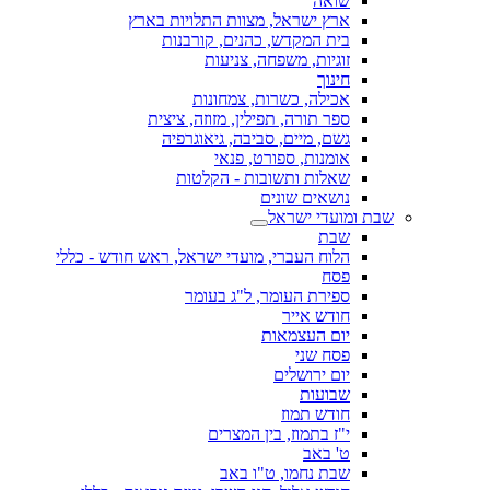
שואה
ארץ ישראל, מצוות התלויות בארץ
בית המקדש, כהנים, קורבנות
זוגיות, משפחה, צניעות
חינוך
אכילה, כשרות, צמחונות
ספר תורה, תפילין, מזוזה, ציצית
גשם, מיים, סביבה, גיאוגרפיה
אומנות, ספורט, פנאי
שאלות ותשובות - הקלטות
נושאים שונים
שבת ומועדי ישראל
שבת
הלוח העברי, מועדי ישראל, ראש חודש - כללי
פסח
ספירת העומר, ל"ג בעומר
חודש אייר
יום העצמאות
פסח שני
יום ירושלים
שבועות
חודש תמוז
י"ז בתמוז, בין המצרים
ט' באב
שבת נחמו, ט"ו באב