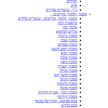
תהילים
איוב
נ"ך - שיעורים נפרדים
משנה, תלמוד, מדרשים
משנה, תלמוד, מדרשים - שיעורים כלליים
בראשית רבה
איכה רבה
מדרש תנחומא
מסכת ברכות
מסכת שבת
מסכת פסחים
מסכת ראש השנה
מסכת יומא
מסכת סוכה
מסכת ביצה
מסכת תענית
מסכת מגילה
מסכת מועד קטן
מסכת חגיגה
מסכת כתובות
מסכת סוטה
מסכת גיטין - אגדות החורבן
מסכת קידושין
בבא מציעא - תנורו של עכנאי
בבא בתרא