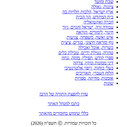
שבת ומועד
ציונות, גאולה
ארץ ישראל, הלכות תלויות בה
בית המקדש, הר הבית
חברה ואקטואליה
עבודה זרה, ישראל והגוים, גיור
חינוך, לימודים, הוראה
איש ואשה, משפחה, צניעות
גוף ומראה חיצוני, בגדים, ציצית
כשרות, אוכל ואכילה
טהרה, נטילת ידיים, טבילת כלים
ספרי קודש, תפילין, מזוזה, גניזה
דיני ממונות ונזקין, צדקה
בעלי כוחות, ריפוי אלטרנטיבי
הלוח העברי, תאריכים
אומנות, מוזיקה, ספרות
שונות
עזרו להפצת התורה של הרב!
כתבו למנהל האתר
כללי שימוש בחומרים מהאתר
כל הזכויות שמורות. Ⓒ תשפ"ה (2026)