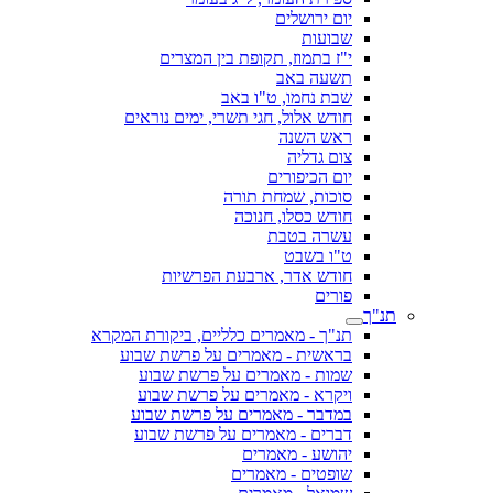
יום ירושלים
שבועות
י"ז בתמוז, תקופת בין המצרים
תשעה באב
שבת נחמו, ט"ו באב
חודש אלול, חגי תשרי, ימים נוראים
ראש השנה
צום גדליה
יום הכיפורים
סוכות, שמחת תורה
חודש כסלו, חנוכה
עשרה בטבת
ט"ו בשבט
חודש אדר, ארבעת הפרשיות
פורים
תנ"ך
תנ"ך - מאמרים כלליים, ביקורת המקרא
בראשית - מאמרים על פרשת שבוע
שמות - מאמרים על פרשת שבוע
ויקרא - מאמרים על פרשת שבוע
במדבר - מאמרים על פרשת שבוע
דברים - מאמרים על פרשת שבוע
יהושע - מאמרים
שופטים - מאמרים