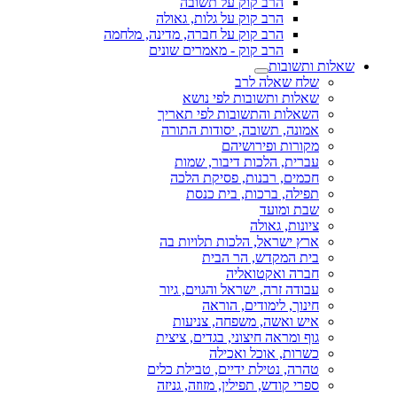
הרב קוק על תשובה
הרב קוק על גלות, גאולה
הרב קוק על חברה, מדינה, מלחמה
הרב קוק - מאמרים שונים
שאלות ותשובות
שלח שאלה לרב
שאלות ותשובות לפי נושא
השאלות והתשובות לפי תאריך
אמונה, תשובה, יסודות התורה
מקורות ופירושיהם
עברית, הלכות דיבור, שמות
חכמים, רבנות, פסיקת הלכה
תפילה, ברכות, בית כנסת
שבת ומועד
ציונות, גאולה
ארץ ישראל, הלכות תלויות בה
בית המקדש, הר הבית
חברה ואקטואליה
עבודה זרה, ישראל והגוים, גיור
חינוך, לימודים, הוראה
איש ואשה, משפחה, צניעות
גוף ומראה חיצוני, בגדים, ציצית
כשרות, אוכל ואכילה
טהרה, נטילת ידיים, טבילת כלים
ספרי קודש, תפילין, מזוזה, גניזה