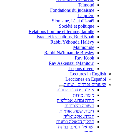
Talmoud
Fondations du judaisme
La prière
Sionisme, l'état d'Israël
Société et politique
Relations homme et femme, famille
Israel et les nations, Bnei Noah
Rabbi Yéhouda Halévy
Maimonide
Rabbi Na'hman de Breslev
Rav Kook
(Rav Askenazi (Manitou
Leçons divers
Lectures in English
Lecciones en Español
שיעורים נפרדים - שונות
אמונה, יסודות התורה
מוסר, מידות
תורה ומדע, אבולוציה
תשובה והלכותיה
דיבור, שפה, אותיות
חברה, אקטואליה
תהליך הגאולה וציונות
ישראל והגוים, בני נח