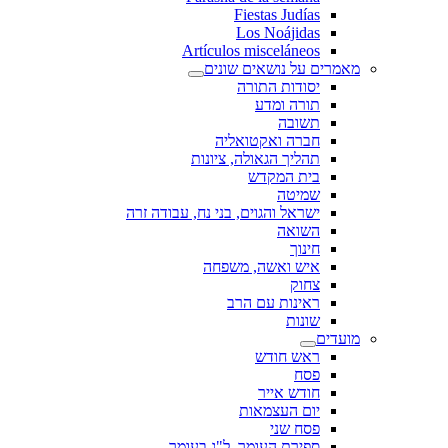
Fiestas Judías
Los Noájidas
Artículos misceláneos
מאמרים על נושאים שונים
יסודות התורה
תורה ומדע
תשובה
חברה ואקטואליה
תהליך הגאולה, ציונות
בית המקדש
שמיטה
ישראל והגוים, בני נח, עבודה זרה
השואה
חינוך
איש ואשה, משפחה
צחוק
ראינות עם הרב
שונות
מועדים
ראש חודש
פסח
חודש אייר
יום העצמאות
פסח שני
ספירת העומר, ל"ג בעומר