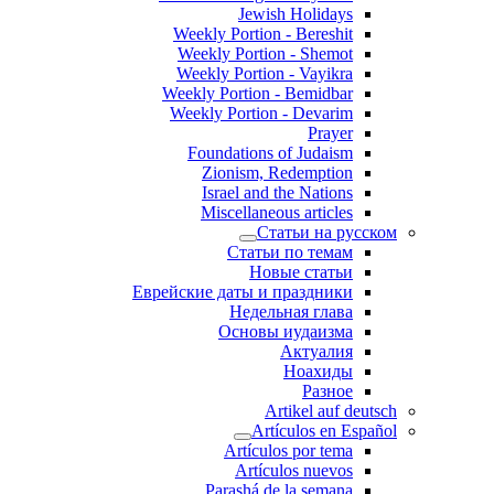
Jewish Holidays
Weekly Portion - Bereshit
Weekly Portion - Shemot
Weekly Portion - Vayikra
Weekly Portion - Bemidbar
Weekly Portion - Devarim
Prayer
Foundations of Judaism
Zionism, Redemption
Israel and the Nations
Miscellaneous articles
Статьи на русском
Статьи по темам
Новые статьи
Еврейские даты и праздники
Недельная глава
Основы иудаизма
Актуалия
Ноахиды
Разное
Artikel auf deutsch
Artículos en Español
Artículos por tema
Artículos nuevos
Parashá de la semana