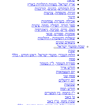
שואה
ארץ ישראל, מצוות התלויות בארץ
בית המקדש, כהנים, קורבנות
זוגיות, משפחה, צניעות
חינוך
אכילה, כשרות, צמחונות
ספר תורה, תפילין, מזוזה, ציצית
גשם, מיים, סביבה, גיאוגרפיה
אומנות, ספורט, פנאי
שאלות ותשובות - הקלטות
נושאים שונים
שבת ומועדי ישראל
שבת
הלוח העברי, מועדי ישראל, ראש חודש - כללי
פסח
ספירת העומר, ל"ג בעומר
חודש אייר
יום העצמאות
פסח שני
יום ירושלים
שבועות
חודש תמוז
י"ז בתמוז, בין המצרים
ט' באב
שבת נחמו, ט"ו באב