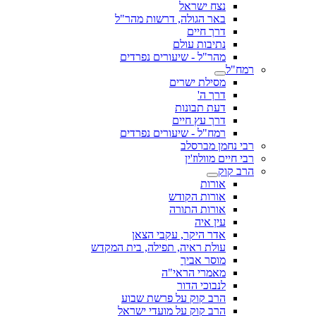
נצח ישראל
באר הגולה, דרשות מהר"ל
דרך חיים
נתיבות עולם
מהר"ל - שיעורים נפרדים
רמח"ל
מסילת ישרים
דרך ה'
דעת תבונות
דרך עץ חיים
רמח"ל - שיעורים נפרדים
רבי נחמן מברסלב
רבי חיים מוולוז'ין
הרב קוק
אורות
אורות הקודש
אורות התורה
עין איה
אדר היקר, עקבי הצאן
עולת ראיה, תפילה, בית המקדש
מוסר אביך
מאמרי הראי"ה
לנבוכי הדור
הרב קוק על פרשת שבוע
הרב קוק על מועדי ישראל