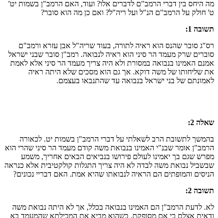
מה היחס בין דברי הרמב"ם לדברים אלו? ועוד, האם הרמב"ן בשמות יט'
ט' חולק על הרמב"ם הנ"ל ועל ריה"ל? ואם כן מה הוא סובר?
תשובה 1:
רס"ג סובר שהנס הוא ראיה לתורה, בעוד שריה"ל אבן עזרא ורמב"ם
סוברים שרק מעמד הר סיני הוא ראיה לנבואה. רמב"ן סובר שבני ישראל
אמנם האמינו בנבואה במסורת ולא היה צריך מעמד הר סיני אלא לאמת
את שליחותו של משה דוקא. אך גם הוא מסכים שלא היתה ראיה
לאמונתם של בני ישראל בנבואה עד שהתנבאו בעצמם.
שאלה 2:
בהמשך לתשובת הרב לשאלתי על דברי הרמב"ן בשמות יט. לכאורה
הרמב"ן אומר שבנ"י האמינו בנבואת משה קודם מעמד הר סיני שהרי הוא
מפרש שגם בך יאמינו לעולם פירושו בנביאים הבאים אחריך, משמע
שבשביל נבואת משה לבדה לא היה צריך התגלות קולקטיבית אלא כנראה
הניסים והמופתים הם הראיה לנבואתו שהיא אמת. האם דבריי נכונים?
תשובה 2:
לא. לדעת הרמב"ן הם האמינו בנבואה בכלל, אך לא היתה נבואת משה
ודאית אצלם כי אם מסופקת. כשהוא מביא את המכילתא שהמעמד בא