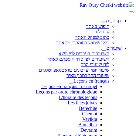
דף הבית
חיפוש באתר
עזור לנו!
כתוב למנהל האתר
כללי שימוש בחומרים מהאתר
שיעורים
השיעורים בעברית לפי נושא
השיעורים לפי סדר הוספתם לאתר
לוח שיעורי הרב
שיעור יומי ועדכונים בוואטסאפ וטלגרם
שיעורי הרב במכון מאיר
Leçons en français
Leçons en français - par sujet
Leçons par ordre chronologique
L'horaire des leçons
Les fêtes juives
Berechite
Chemot
Vayikra
Bamidbar
Devarim
Neviim et Ketouvim