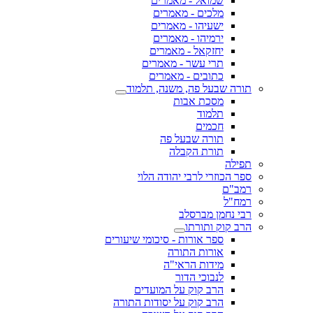
שמואל - מאמרים
מלכים - מאמרים
ישעיהו - מאמרים
ירמיהו - מאמרים
יחזקאל - מאמרים
תרי עשר - מאמרים
כתובים - מאמרים
תורה שבעל פה, משנה, תלמוד
מסכת אבות
תלמוד
חכמים
תורה שבעל פה
תורת הקבלה
תפילה
ספר הכוזרי לרבי יהודה הלוי
רמב"ם
רמח"ל
רבי נחמן מברסלב
הרב קוק ותורתו
ספר אורות - סיכומי שיעורים
אורות התורה
מידות הראי"ה
לנבוכי הדור
הרב קוק על המועדים
הרב קוק על יסודות התורה