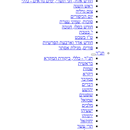
חודש אלול, חגי תשרי, ימים נוראים - כללי
ראש השנה
צום גדליה
יום הכיפורים
סוכות, שמיני עצרת
חודש כסלו, חנוכה
י' בטבת
ט"ו בשבט
חודש אדר וארבעת הפרשיות
פורים, מגילת אסתר
תנ"ך
תנ"ך - כללי, ביקורת המקרא
בראשית
שמות
ויקרא
במדבר
דברים
יהושע
שופטים
שמואל
מלכים
ישעיהו
ירמיהו
יחזקאל
תרי עשר