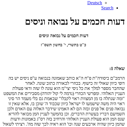
Deutsch
Search
דעות חכמים על נבואה וניסים
דעות חכמים על נבואה וניסים
כ"ט בתשרי, י' בחשון תשס"ז
שאלה 1:
הרמב"ם ביסודה"ת פ"ח ה"א כותב שאמונה בנבואה ע"פ ניסים יש בה
דופי כיוון שאולי זה כישוף. בכוזרי לכאורה כתוב שונה. לאחר
שהחבר מספר למלך את כל ניסי יצי"מ הוא עונה לו שזה ודאי פעולת
העניין האלוהי. ומפרשי הכוזרי (נדמה לי קול יהודה) מסבירים את המשפט
"ומה שנתלה בו מן המצוות ראוי לקבלו" שבאמת גם בלי מעמד הר סיני
ראוי היה משה שישמעו לו ישראל כיוון שכבוד ה' שוכן בו, אלא שאין זו
נבואה פנים אל פנים ובזה הם לא האמינו שידבר האלוה עם האדם ולכן
השמיעם דבריו בעשרת הדברים. וכן בהמשך לעניין המן מבואר להדיא
שנס המן הוא פעולת העניין האלוהי והרחיב בזה רס"ג באמונות ודעות
שהמן כיוון שהיה ארבעים שנה וכו' הוא ראיה לכך שזה מה'. רציתי לשאול