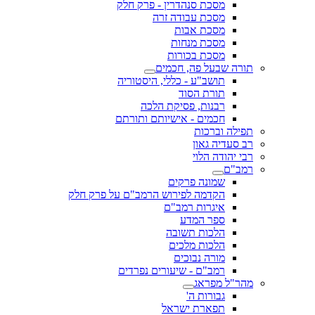
מסכת סנהדרין - פרק חלק
מסכת עבודה זרה
מסכת אבות
מסכת מנחות
מסכת בכורות
תורה שבעל פה, חכמים
תושב"ע - כללי, היסטוריה
תורת הסוד
רבנות, פסיקת הלכה
חכמים - אישיותם ותורתם
תפילה וברכות
רב סעדיה גאון
רבי יהודה הלוי
רמב"ם
שמונה פרקים
הקדמה לפירוש הרמב"ם על פרק חלק
איגרות רמב"ם
ספר המדע
הלכות תשובה
הלכות מלכים
מורה נבוכים
רמב"ם - שיעורים נפרדים
מהר"ל מפראג
גבורות ה'
תפארת ישראל