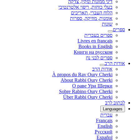
דיני ממונות ונזקין, צדקה
בעלי כוחות, ריפוי אלטרנטיבי
הלוח העברי, תאריכים
אומנות, מוזיקה, ספרות
שונות
ספרים
ספרים בעברית
Livres en français
Books in English
Книги на русском
ספרים לבני נח
אודות הרב
אודות הרב
À propos du Rav Oury Cherki
About Rabbi Oury Cherki
О раве Ури Шерки
Sobre Rabino Oury Cherki
Über Rabbi Oury Cherki
לכתוב לרב
Languages
עברית
Français
English
Русский
Español