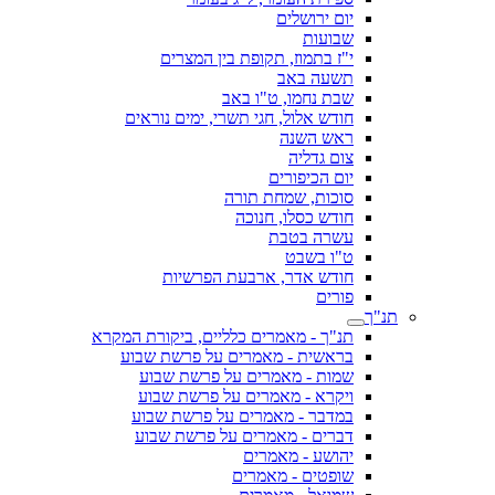
יום ירושלים
שבועות
י"ז בתמוז, תקופת בין המצרים
תשעה באב
שבת נחמו, ט"ו באב
חודש אלול, חגי תשרי, ימים נוראים
ראש השנה
צום גדליה
יום הכיפורים
סוכות, שמחת תורה
חודש כסלו, חנוכה
עשרה בטבת
ט"ו בשבט
חודש אדר, ארבעת הפרשיות
פורים
תנ"ך
תנ"ך - מאמרים כלליים, ביקורת המקרא
בראשית - מאמרים על פרשת שבוע
שמות - מאמרים על פרשת שבוע
ויקרא - מאמרים על פרשת שבוע
במדבר - מאמרים על פרשת שבוע
דברים - מאמרים על פרשת שבוע
יהושע - מאמרים
שופטים - מאמרים