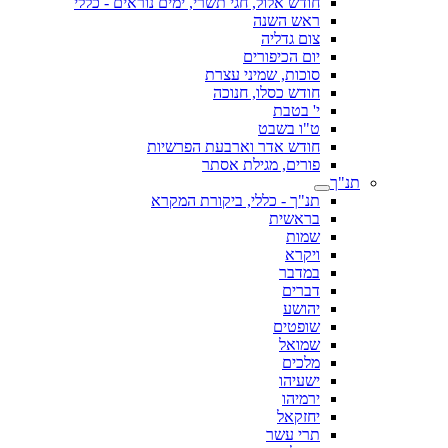
חודש אלול, חגי תשרי, ימים נוראים - כללי
ראש השנה
צום גדליה
יום הכיפורים
סוכות, שמיני עצרת
חודש כסלו, חנוכה
י' בטבת
ט"ו בשבט
חודש אדר וארבעת הפרשיות
פורים, מגילת אסתר
תנ"ך
תנ"ך - כללי, ביקורת המקרא
בראשית
שמות
ויקרא
במדבר
דברים
יהושע
שופטים
שמואל
מלכים
ישעיהו
ירמיהו
יחזקאל
תרי עשר