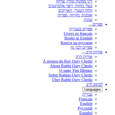
דיני ממונות ונזקין, צדקה
בעלי כוחות, ריפוי אלטרנטיבי
הלוח העברי, תאריכים
אומנות, מוזיקה, ספרות
שונות
ספרים
ספרים בעברית
Livres en français
Books in English
Книги на русском
ספרים לבני נח
אודות הרב
אודות הרב
À propos du Rav Oury Cherki
About Rabbi Oury Cherki
О раве Ури Шерки
Sobre Rabino Oury Cherki
Über Rabbi Oury Cherki
לכתוב לרב
Languages
עברית
Français
English
Русский
Español