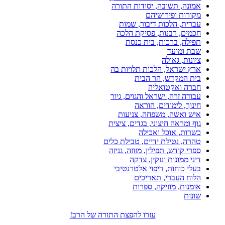
אמונה, תשובה, יסודות התורה
מקורות ופירושיהם
עברית, הלכות דיבור, שמות
חכמים, רבנות, פסיקת הלכה
תפילה, ברכות, בית כנסת
שבת ומועד
ציונות, גאולה
ארץ ישראל, הלכות תלויות בה
בית המקדש, הר הבית
חברה ואקטואליה
עבודה זרה, ישראל והגוים, גיור
חינוך, לימודים, הוראה
איש ואשה, משפחה, צניעות
גוף ומראה חיצוני, בגדים, ציצית
כשרות, אוכל ואכילה
טהרה, נטילת ידיים, טבילת כלים
ספרי קודש, תפילין, מזוזה, גניזה
דיני ממונות ונזקין, צדקה
בעלי כוחות, ריפוי אלטרנטיבי
הלוח העברי, תאריכים
אומנות, מוזיקה, ספרות
שונות
עזרו להפצת התורה של הרב!