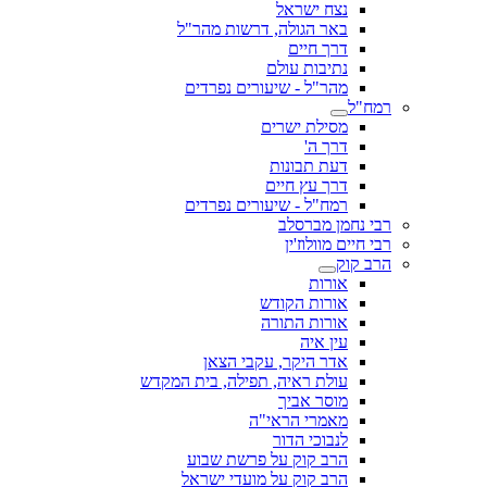
נצח ישראל
באר הגולה, דרשות מהר"ל
דרך חיים
נתיבות עולם
מהר"ל - שיעורים נפרדים
רמח"ל
מסילת ישרים
דרך ה'
דעת תבונות
דרך עץ חיים
רמח"ל - שיעורים נפרדים
רבי נחמן מברסלב
רבי חיים מוולוז'ין
הרב קוק
אורות
אורות הקודש
אורות התורה
עין איה
אדר היקר, עקבי הצאן
עולת ראיה, תפילה, בית המקדש
מוסר אביך
מאמרי הראי"ה
לנבוכי הדור
הרב קוק על פרשת שבוע
הרב קוק על מועדי ישראל