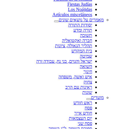
Fiestas Judías
Los Noájidas
Artículos misceláneos
מאמרים על נושאים שונים
יסודות התורה
תורה ומדע
תשובה
חברה ואקטואליה
תהליך הגאולה, ציונות
בית המקדש
שמיטה
ישראל והגוים, בני נח, עבודה זרה
השואה
חינוך
איש ואשה, משפחה
צחוק
ראינות עם הרב
שונות
מועדים
ראש חודש
פסח
חודש אייר
יום העצמאות
פסח שני
ספירת העומר, ל"ג בעומר