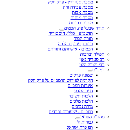
מסכת סנהדרין - פרק חלק
מסכת עבודה זרה
מסכת אבות
מסכת מנחות
מסכת בכורות
תורה שבעל פה, חכמים
תושב"ע - כללי, היסטוריה
תורת הסוד
רבנות, פסיקת הלכה
חכמים - אישיותם ותורתם
תפילה וברכות
רב סעדיה גאון
רבי יהודה הלוי
רמב"ם
שמונה פרקים
הקדמה לפירוש הרמב"ם על פרק חלק
איגרות רמב"ם
ספר המדע
הלכות תשובה
הלכות מלכים
מורה נבוכים
רמב"ם - שיעורים נפרדים
מהר"ל מפראג
גבורות ה'
תפארת ישראל