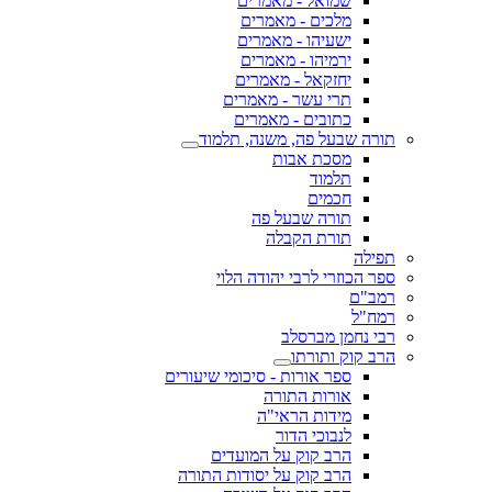
שמואל - מאמרים
מלכים - מאמרים
ישעיהו - מאמרים
ירמיהו - מאמרים
יחזקאל - מאמרים
תרי עשר - מאמרים
כתובים - מאמרים
תורה שבעל פה, משנה, תלמוד
מסכת אבות
תלמוד
חכמים
תורה שבעל פה
תורת הקבלה
תפילה
ספר הכוזרי לרבי יהודה הלוי
רמב"ם
רמח"ל
רבי נחמן מברסלב
הרב קוק ותורתו
ספר אורות - סיכומי שיעורים
אורות התורה
מידות הראי"ה
לנבוכי הדור
הרב קוק על המועדים
הרב קוק על יסודות התורה