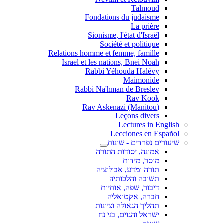
Talmoud
Fondations du judaisme
La prière
Sionisme, l'état d'Israël
Société et politique
Relations homme et femme, famille
Israel et les nations, Bnei Noah
Rabbi Yéhouda Halévy
Maimonide
Rabbi Na'hman de Breslev
Rav Kook
(Rav Askenazi (Manitou
Leçons divers
Lectures in English
Lecciones en Español
שיעורים נפרדים - שונות
אמונה, יסודות התורה
מוסר, מידות
תורה ומדע, אבולוציה
תשובה והלכותיה
דיבור, שפה, אותיות
חברה, אקטואליה
תהליך הגאולה וציונות
ישראל והגוים, בני נח