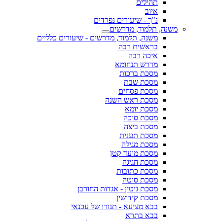
תהילים
איוב
נ"ך - שיעורים נפרדים
משנה, תלמוד, מדרשים
משנה, תלמוד, מדרשים - שיעורים כלליים
בראשית רבה
איכה רבה
מדרש תנחומא
מסכת ברכות
מסכת שבת
מסכת פסחים
מסכת ראש השנה
מסכת יומא
מסכת סוכה
מסכת ביצה
מסכת תענית
מסכת מגילה
מסכת מועד קטן
מסכת חגיגה
מסכת כתובות
מסכת סוטה
מסכת גיטין - אגדות החורבן
מסכת קידושין
בבא מציעא - תנורו של עכנאי
בבא בתרא