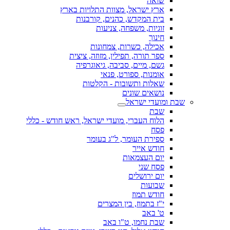
שואה
ארץ ישראל, מצוות התלויות בארץ
בית המקדש, כהנים, קורבנות
זוגיות, משפחה, צניעות
חינוך
אכילה, כשרות, צמחונות
ספר תורה, תפילין, מזוזה, ציצית
גשם, מיים, סביבה, גיאוגרפיה
אומנות, ספורט, פנאי
שאלות ותשובות - הקלטות
נושאים שונים
שבת ומועדי ישראל
שבת
הלוח העברי, מועדי ישראל, ראש חודש - כללי
פסח
ספירת העומר, ל"ג בעומר
חודש אייר
יום העצמאות
פסח שני
יום ירושלים
שבועות
חודש תמוז
י"ז בתמוז, בין המצרים
ט' באב
שבת נחמו, ט"ו באב