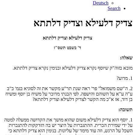
Deutsch
Search
צדיק דלעילא וצדיק דלתתא
צדיק דלעילא וצדיק דלתתא
ד' בשבט תשס"ז
שאלה:
מובא בזוה"ק שיוסף נקרא צדיק דלעילא ובנימין נקרא צדיק דלתתא.
1. מדוע?
2. ה"שם משמואל" פר' ראה שנת תר"ע מקשר את זה לסוגיא בגמ' ב"ב
ע"ה ע"א על השוהם והישפה. לפי הבנתי מדובר על משיח בן יוסף ומשיח
בן דוד, אז א"כ מה הקשר לצדיק דלעילא וצדיק דלתתא?
תשובה:
1. יוסף הוא צדיק דלעילא משום שהוא מושך את הקדושה ממעלה למטה
על ידי שמירת הברית. ההתגברות על היצר יש בה הזדקקות להתגברות
השכל על הרגש, וזה עוד מימד של עליונות. בנימין הוא צדיק דלתתא כי