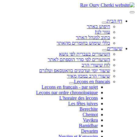
דף הבית
חיפוש באתר
עזור לנו!
כתוב למנהל האתר
כללי שימוש בחומרים מהאתר
שיעורים
השיעורים בעברית לפי נושא
השיעורים לפי סדר הוספתם לאתר
לוח שיעורי הרב
שיעור יומי ועדכונים בוואטסאפ וטלגרם
שיעורי הרב במכון מאיר
Leçons en français
Leçons en français - par sujet
Leçons par ordre chronologique
L'horaire des leçons
Les fêtes juives
Berechite
Chemot
Vayikra
Bamidbar
Devarim
Neviim et Ketouvim