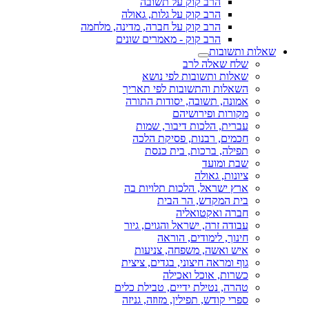
הרב קוק על תשובה
הרב קוק על גלות, גאולה
הרב קוק על חברה, מדינה, מלחמה
הרב קוק - מאמרים שונים
שאלות ותשובות
שלח שאלה לרב
שאלות ותשובות לפי נושא
השאלות והתשובות לפי תאריך
אמונה, תשובה, יסודות התורה
מקורות ופירושיהם
עברית, הלכות דיבור, שמות
חכמים, רבנות, פסיקת הלכה
תפילה, ברכות, בית כנסת
שבת ומועד
ציונות, גאולה
ארץ ישראל, הלכות תלויות בה
בית המקדש, הר הבית
חברה ואקטואליה
עבודה זרה, ישראל והגוים, גיור
חינוך, לימודים, הוראה
איש ואשה, משפחה, צניעות
גוף ומראה חיצוני, בגדים, ציצית
כשרות, אוכל ואכילה
טהרה, נטילת ידיים, טבילת כלים
ספרי קודש, תפילין, מזוזה, גניזה