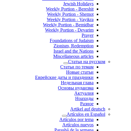
Jewish Holidays
Weekly Portion - Bereshit
Weekly Portion - Shemot
Weekly Portion - Vayikra
Weekly Portion - Bemidbar
Weekly Portion - Devarim
Prayer
Foundations of Judaism
Zionism, Redemption
Israel and the Nations
Miscellaneous articles
Статьи на русском
Статьи по темам
Новые статьи
Еврейские даты и праздники
Недельная глава
Основы иудаизма
Актуалия
Ноахиды
Разное
Artikel auf deutsch
Artículos en Español
Artículos por tema
Artículos nuevos
Parashá de la semana