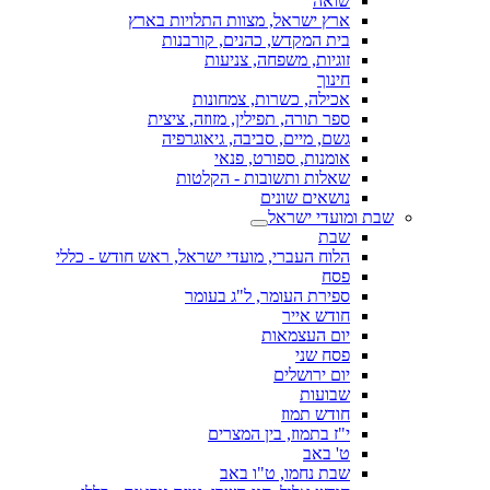
שואה
ארץ ישראל, מצוות התלויות בארץ
בית המקדש, כהנים, קורבנות
זוגיות, משפחה, צניעות
חינוך
אכילה, כשרות, צמחונות
ספר תורה, תפילין, מזוזה, ציצית
גשם, מיים, סביבה, גיאוגרפיה
אומנות, ספורט, פנאי
שאלות ותשובות - הקלטות
נושאים שונים
שבת ומועדי ישראל
שבת
הלוח העברי, מועדי ישראל, ראש חודש - כללי
פסח
ספירת העומר, ל"ג בעומר
חודש אייר
יום העצמאות
פסח שני
יום ירושלים
שבועות
חודש תמוז
י"ז בתמוז, בין המצרים
ט' באב
שבת נחמו, ט"ו באב