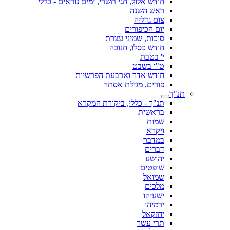
חודש אלול, חגי תשרי, ימים נוראים - כללי
ראש השנה
צום גדליה
יום הכיפורים
סוכות, שמיני עצרת
חודש כסלו, חנוכה
י' בטבת
ט"ו בשבט
חודש אדר וארבעת הפרשיות
פורים, מגילת אסתר
תנ"ך
תנ"ך - כללי, ביקורת המקרא
בראשית
שמות
ויקרא
במדבר
דברים
יהושע
שופטים
שמואל
מלכים
ישעיהו
ירמיהו
יחזקאל
תרי עשר