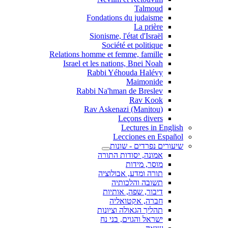
Talmoud
Fondations du judaisme
La prière
Sionisme, l'état d'Israël
Société et politique
Relations homme et femme, famille
Israel et les nations, Bnei Noah
Rabbi Yéhouda Halévy
Maimonide
Rabbi Na'hman de Breslev
Rav Kook
(Rav Askenazi (Manitou
Leçons divers
Lectures in English
Lecciones en Español
שיעורים נפרדים - שונות
אמונה, יסודות התורה
מוסר, מידות
תורה ומדע, אבולוציה
תשובה והלכותיה
דיבור, שפה, אותיות
חברה, אקטואליה
תהליך הגאולה וציונות
ישראל והגוים, בני נח