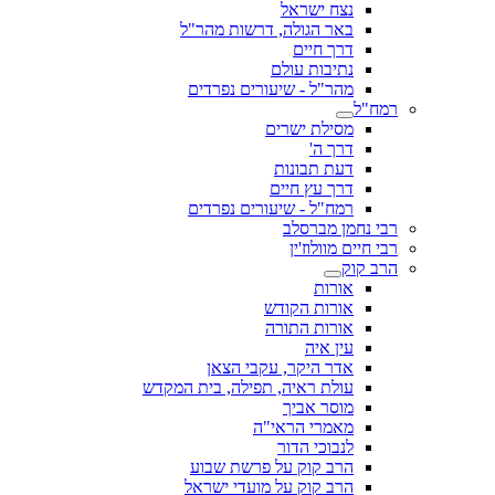
נצח ישראל
באר הגולה, דרשות מהר"ל
דרך חיים
נתיבות עולם
מהר"ל - שיעורים נפרדים
רמח"ל
מסילת ישרים
דרך ה'
דעת תבונות
דרך עץ חיים
רמח"ל - שיעורים נפרדים
רבי נחמן מברסלב
רבי חיים מוולוז'ין
הרב קוק
אורות
אורות הקודש
אורות התורה
עין איה
אדר היקר, עקבי הצאן
עולת ראיה, תפילה, בית המקדש
מוסר אביך
מאמרי הראי"ה
לנבוכי הדור
הרב קוק על פרשת שבוע
הרב קוק על מועדי ישראל