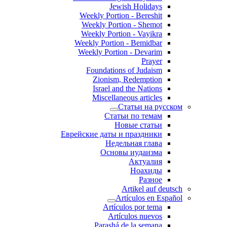
Jewish Holidays
Weekly Portion - Bereshit
Weekly Portion - Shemot
Weekly Portion - Vayikra
Weekly Portion - Bemidbar
Weekly Portion - Devarim
Prayer
Foundations of Judaism
Zionism, Redemption
Israel and the Nations
Miscellaneous articles
Статьи на русском
Статьи по темам
Новые статьи
Еврейские даты и праздники
Недельная глава
Основы иудаизма
Актуалия
Ноахиды
Разное
Artikel auf deutsch
Artículos en Español
Artículos por tema
Artículos nuevos
Parashá de la semana