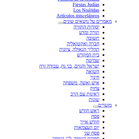
Fiestas Judías
Los Noájidas
Artículos misceláneos
מאמרים על נושאים שונים
יסודות התורה
תורה ומדע
תשובה
חברה ואקטואליה
תהליך הגאולה, ציונות
בית המקדש
שמיטה
ישראל והגוים, בני נח, עבודה זרה
השואה
חינוך
איש ואשה, משפחה
צחוק
ראינות עם הרב
שונות
מועדים
ראש חודש
פסח
חודש אייר
יום העצמאות
פסח שני
ספירת העומר, ל"ג בעומר