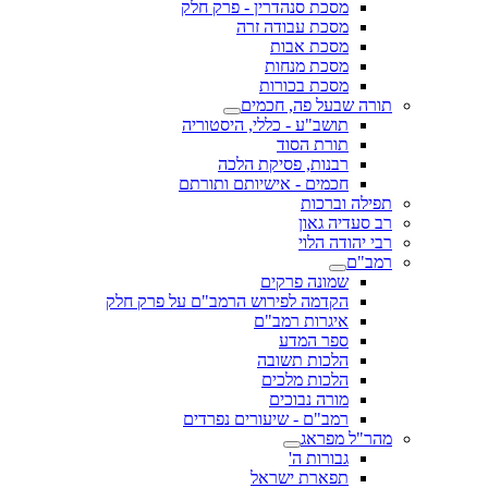
מסכת סנהדרין - פרק חלק
מסכת עבודה זרה
מסכת אבות
מסכת מנחות
מסכת בכורות
תורה שבעל פה, חכמים
תושב"ע - כללי, היסטוריה
תורת הסוד
רבנות, פסיקת הלכה
חכמים - אישיותם ותורתם
תפילה וברכות
רב סעדיה גאון
רבי יהודה הלוי
רמב"ם
שמונה פרקים
הקדמה לפירוש הרמב"ם על פרק חלק
איגרות רמב"ם
ספר המדע
הלכות תשובה
הלכות מלכים
מורה נבוכים
רמב"ם - שיעורים נפרדים
מהר"ל מפראג
גבורות ה'
תפארת ישראל