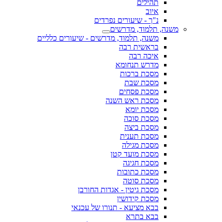
תהילים
איוב
נ"ך - שיעורים נפרדים
משנה, תלמוד, מדרשים
משנה, תלמוד, מדרשים - שיעורים כלליים
בראשית רבה
איכה רבה
מדרש תנחומא
מסכת ברכות
מסכת שבת
מסכת פסחים
מסכת ראש השנה
מסכת יומא
מסכת סוכה
מסכת ביצה
מסכת תענית
מסכת מגילה
מסכת מועד קטן
מסכת חגיגה
מסכת כתובות
מסכת סוטה
מסכת גיטין - אגדות החורבן
מסכת קידושין
בבא מציעא - תנורו של עכנאי
בבא בתרא