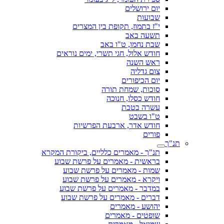
יום ירושלים
שבועות
י"ז בתמוז, תקופת בין המצרים
תשעה באב
שבת נחמו, ט"ו באב
חודש אלול, חגי תשרי, ימים נוראים
ראש השנה
צום גדליה
יום הכיפורים
סוכות, שמחת תורה
חודש כסלו, חנוכה
עשרה בטבת
ט"ו בשבט
חודש אדר, ארבעת הפרשיות
פורים
תנ"ך
תנ"ך - מאמרים כלליים, ביקורת המקרא
בראשית - מאמרים על פרשת שבוע
שמות - מאמרים על פרשת שבוע
ויקרא - מאמרים על פרשת שבוע
במדבר - מאמרים על פרשת שבוע
דברים - מאמרים על פרשת שבוע
יהושע - מאמרים
שופטים - מאמרים