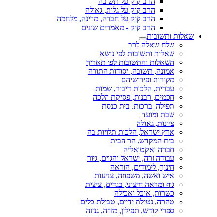
הרב קוק על תשובה
הרב קוק על גלות, גאולה
הרב קוק על חברה, מדינה, מלחמה
הרב קוק - מאמרים שונים
שאלות ותשובות
שלח שאלה לרב
שאלות ותשובות לפי נושא
השאלות והתשובות לפי תאריך
אמונה, תשובה, יסודות התורה
מקורות ופירושיהם
עברית, הלכות דיבור, שמות
חכמים, רבנות, פסיקת הלכה
תפילה, ברכות, בית כנסת
שבת ומועד
ציונות, גאולה
ארץ ישראל, הלכות תלויות בה
בית המקדש, הר הבית
חברה ואקטואליה
עבודה זרה, ישראל והגוים, גיור
חינוך, לימודים, הוראה
איש ואשה, משפחה, צניעות
גוף ומראה חיצוני, בגדים, ציצית
כשרות, אוכל ואכילה
טהרה, נטילת ידיים, טבילת כלים
ספרי קודש, תפילין, מזוזה, גניזה