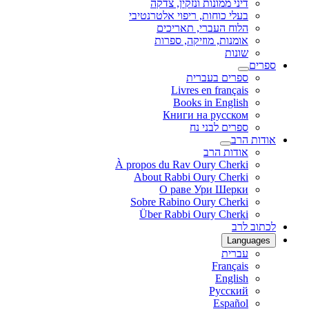
דיני ממונות ונזקין, צדקה
בעלי כוחות, ריפוי אלטרנטיבי
הלוח העברי, תאריכים
אומנות, מוזיקה, ספרות
שונות
ספרים
ספרים בעברית
Livres en français
Books in English
Книги на русском
ספרים לבני נח
אודות הרב
אודות הרב
À propos du Rav Oury Cherki
About Rabbi Oury Cherki
О раве Ури Шерки
Sobre Rabino Oury Cherki
Über Rabbi Oury Cherki
לכתוב לרב
Languages
עברית
Français
English
Русский
Español