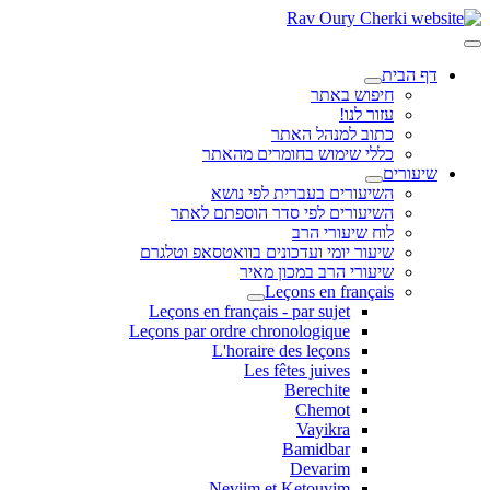
דף הבית
חיפוש באתר
עזור לנו!
כתוב למנהל האתר
כללי שימוש בחומרים מהאתר
שיעורים
השיעורים בעברית לפי נושא
השיעורים לפי סדר הוספתם לאתר
לוח שיעורי הרב
שיעור יומי ועדכונים בוואטסאפ וטלגרם
שיעורי הרב במכון מאיר
Leçons en français
Leçons en français - par sujet
Leçons par ordre chronologique
L'horaire des leçons
Les fêtes juives
Berechite
Chemot
Vayikra
Bamidbar
Devarim
Neviim et Ketouvim