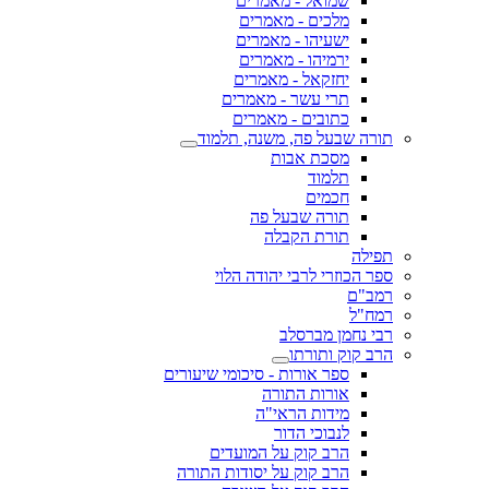
שמואל - מאמרים
מלכים - מאמרים
ישעיהו - מאמרים
ירמיהו - מאמרים
יחזקאל - מאמרים
תרי עשר - מאמרים
כתובים - מאמרים
תורה שבעל פה, משנה, תלמוד
מסכת אבות
תלמוד
חכמים
תורה שבעל פה
תורת הקבלה
תפילה
ספר הכוזרי לרבי יהודה הלוי
רמב"ם
רמח"ל
רבי נחמן מברסלב
הרב קוק ותורתו
ספר אורות - סיכומי שיעורים
אורות התורה
מידות הראי"ה
לנבוכי הדור
הרב קוק על המועדים
הרב קוק על יסודות התורה