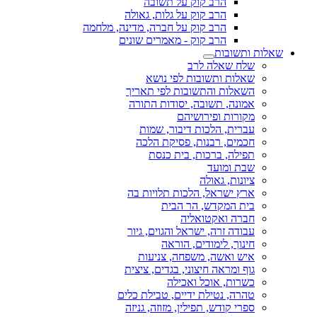
הרב קוק על תשובה
הרב קוק על גלות, גאולה
הרב קוק על חברה, מדינה, מלחמה
הרב קוק - מאמרים שונים
שאלות ותשובות
שלח שאלה לרב
שאלות ותשובות לפי נושא
השאלות והתשובות לפי תאריך
אמונה, תשובה, יסודות התורה
מקורות ופירושיהם
עברית, הלכות דיבור, שמות
חכמים, רבנות, פסיקת הלכה
תפילה, ברכות, בית כנסת
שבת ומועד
ציונות, גאולה
ארץ ישראל, הלכות תלויות בה
בית המקדש, הר הבית
חברה ואקטואליה
עבודה זרה, ישראל והגוים, גיור
חינוך, לימודים, הוראה
איש ואשה, משפחה, צניעות
גוף ומראה חיצוני, בגדים, ציצית
כשרות, אוכל ואכילה
טהרה, נטילת ידיים, טבילת כלים
ספרי קודש, תפילין, מזוזה, גניזה