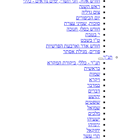
חודש אלול, חגי תשרי, ימים נוראים - כללי
ראש השנה
צום גדליה
יום הכיפורים
סוכות, שמיני עצרת
חודש כסלו, חנוכה
י' בטבת
ט"ו בשבט
חודש אדר וארבעת הפרשיות
פורים, מגילת אסתר
תנ"ך
תנ"ך - כללי, ביקורת המקרא
בראשית
שמות
ויקרא
במדבר
דברים
יהושע
שופטים
שמואל
מלכים
ישעיהו
ירמיהו
יחזקאל
תרי עשר