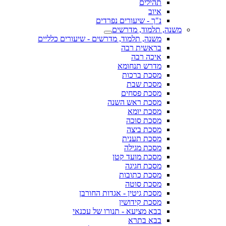
תהילים
איוב
נ"ך - שיעורים נפרדים
משנה, תלמוד, מדרשים
משנה, תלמוד, מדרשים - שיעורים כלליים
בראשית רבה
איכה רבה
מדרש תנחומא
מסכת ברכות
מסכת שבת
מסכת פסחים
מסכת ראש השנה
מסכת יומא
מסכת סוכה
מסכת ביצה
מסכת תענית
מסכת מגילה
מסכת מועד קטן
מסכת חגיגה
מסכת כתובות
מסכת סוטה
מסכת גיטין - אגדות החורבן
מסכת קידושין
בבא מציעא - תנורו של עכנאי
בבא בתרא