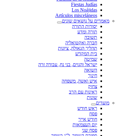
Fiestas Judías
Los Noájidas
Artículos misceláneos
מאמרים על נושאים שונים
יסודות התורה
תורה ומדע
תשובה
חברה ואקטואליה
תהליך הגאולה, ציונות
בית המקדש
שמיטה
ישראל והגוים, בני נח, עבודה זרה
השואה
חינוך
איש ואשה, משפחה
צחוק
ראינות עם הרב
שונות
מועדים
ראש חודש
פסח
חודש אייר
יום העצמאות
פסח שני
ספירת העומר, ל"ג בעומר