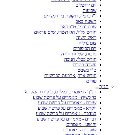
יום ירושלים
שבועות
י"ז בתמוז, תקופת בין המצרים
תשעה באב
שבת נחמו, ט"ו באב
חודש אלול, חגי תשרי, ימים נוראים
ראש השנה
צום גדליה
יום הכיפורים
סוכות, שמחת תורה
חודש כסלו, חנוכה
עשרה בטבת
ט"ו בשבט
חודש אדר, ארבעת הפרשיות
פורים
תנ"ך
תנ"ך - מאמרים כלליים, ביקורת המקרא
בראשית - מאמרים על פרשת שבוע
שמות - מאמרים על פרשת שבוע
ויקרא - מאמרים על פרשת שבוע
במדבר - מאמרים על פרשת שבוע
דברים - מאמרים על פרשת שבוע
יהושע - מאמרים
שופטים - מאמרים