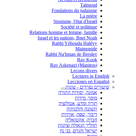
Talmoud
Fondations du judaisme
La prière
Sionisme, l'état d'Israël
Société et politique
Relations homme et femme, famille
Israel et les nations, Bnei Noah
Rabbi Yéhouda Halévy
Maimonide
Rabbi Na'hman de Breslev
Rav Kook
(Rav Askenazi (Manitou
Leçons divers
Lectures in English
Lecciones en Español
שיעורים נפרדים - שונות
אמונה, יסודות התורה
מוסר, מידות
תורה ומדע, אבולוציה
תשובה והלכותיה
דיבור, שפה, אותיות
חברה, אקטואליה
תהליך הגאולה וציונות
ישראל והגוים, בני נח