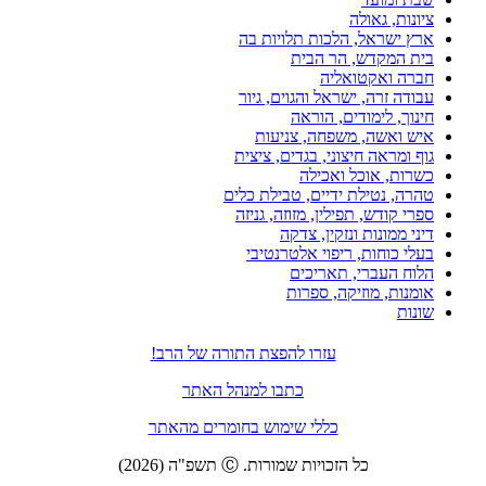
ציונות, גאולה
ארץ ישראל, הלכות תלויות בה
בית המקדש, הר הבית
חברה ואקטואליה
עבודה זרה, ישראל והגוים, גיור
חינוך, לימודים, הוראה
איש ואשה, משפחה, צניעות
גוף ומראה חיצוני, בגדים, ציצית
כשרות, אוכל ואכילה
טהרה, נטילת ידיים, טבילת כלים
ספרי קודש, תפילין, מזוזה, גניזה
דיני ממונות ונזקין, צדקה
בעלי כוחות, ריפוי אלטרנטיבי
הלוח העברי, תאריכים
אומנות, מוזיקה, ספרות
שונות
עזרו להפצת התורה של הרב!
כתבו למנהל האתר
כללי שימוש בחומרים מהאתר
כל הזכויות שמורות. Ⓒ תשפ"ה (2026)