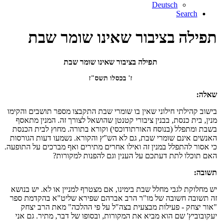
Deutsch
Search
תפילה בציבור שאינו שומר שבת
תפילה בציבור שאינו שומר שבת
ז' בכסלו תשס"ז
שאלה:
בישוב קהילתי חילוני שאין בו שומרי שבת התקבצו מספר תושבים והקימו
מנין, בית כנסת, בבנין ציבורי קטנטן שהושאל לצורך זה. המנין מתאסף
בשבת ומתפלל (בנוסח האורתודוכסי) וקורא בתורה. מחוץ לבית הכנסת
האנשים אינם שומרי שבת, גם לא הש"ץ והקורא. נשמעו דעות הגורסות
כי אסור להתפלל במנין זה ואילו אחרים מתירים ואף מברכים על התופעה.
האם תוכלו לתת דעתכם על הענין וגם להפנות למקורות?
תשובה:
יש מחלוקת לגבי מחלל שבת בימינו, אם מצטרף למניין או לא. יש בנושא
זה תשובה חשובה של מו"ר הרב אברהם שפירא שליט"א בהקדמת ספר
"אור יצחק - פעילות מבצעית בצה"ל על פי ההלכה" מאת הרב יצחק
יעקובוביץ' שם הוא מביא את המקורות, ובסופו של דבר, מתיר. גם אני