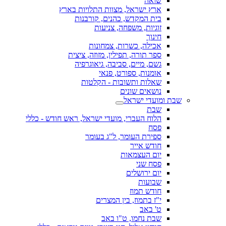
שואה
ארץ ישראל, מצוות התלויות בארץ
בית המקדש, כהנים, קורבנות
זוגיות, משפחה, צניעות
חינוך
אכילה, כשרות, צמחונות
ספר תורה, תפילין, מזוזה, ציצית
גשם, מיים, סביבה, גיאוגרפיה
אומנות, ספורט, פנאי
שאלות ותשובות - הקלטות
נושאים שונים
שבת ומועדי ישראל
שבת
הלוח העברי, מועדי ישראל, ראש חודש - כללי
פסח
ספירת העומר, ל"ג בעומר
חודש אייר
יום העצמאות
פסח שני
יום ירושלים
שבועות
חודש תמוז
י"ז בתמוז, בין המצרים
ט' באב
שבת נחמו, ט"ו באב