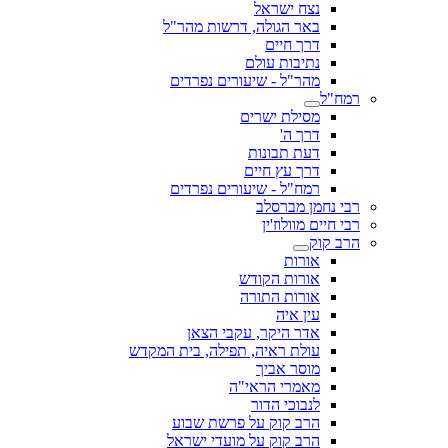
נצח ישראל
באר הגולה, דרשות מהר"ל
דרך חיים
נתיבות עולם
מהר"ל - שיעורים נפרדים
רמח"ל
מסילת ישרים
דרך ה'
דעת תבונות
דרך עץ חיים
רמח"ל - שיעורים נפרדים
רבי נחמן מברסלב
רבי חיים מוולוז'ין
הרב קוק
אורות
אורות הקודש
אורות התורה
עין איה
אדר היקר, עקבי הצאן
עולת ראיה, תפילה, בית המקדש
מוסר אביך
מאמרי הראי"ה
לנבוכי הדור
הרב קוק על פרשת שבוע
הרב קוק על מועדי ישראל