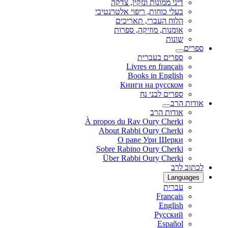
דיני ממונות ונזקין, צדקה
בעלי כוחות, ריפוי אלטרנטיבי
הלוח העברי, תאריכים
אומנות, מוזיקה, ספרות
שונות
ספרים
ספרים בעברית
Livres en français
Books in English
Книги на русском
ספרים לבני נח
אודות הרב
אודות הרב
À propos du Rav Oury Cherki
About Rabbi Oury Cherki
О раве Ури Шерки
Sobre Rabino Oury Cherki
Über Rabbi Oury Cherki
לכתוב לרב
Languages
עברית
Français
English
Русский
Español