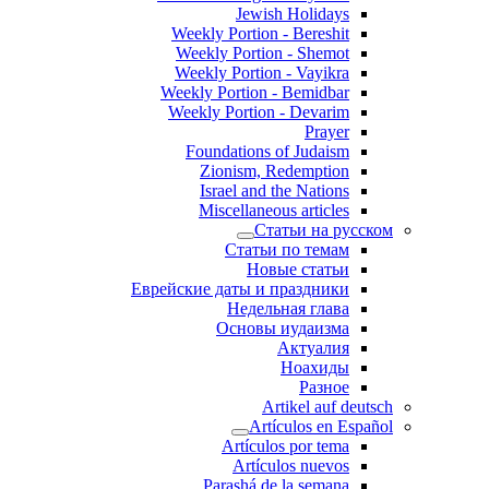
Jewish Holidays
Weekly Portion - Bereshit
Weekly Portion - Shemot
Weekly Portion - Vayikra
Weekly Portion - Bemidbar
Weekly Portion - Devarim
Prayer
Foundations of Judaism
Zionism, Redemption
Israel and the Nations
Miscellaneous articles
Статьи на русском
Статьи по темам
Новые статьи
Еврейские даты и праздники
Недельная глава
Основы иудаизма
Актуалия
Ноахиды
Разное
Artikel auf deutsch
Artículos en Español
Artículos por tema
Artículos nuevos
Parashá de la semana