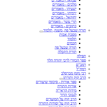
שמואל - מאמרים
מלכים - מאמרים
ישעיהו - מאמרים
ירמיהו - מאמרים
יחזקאל - מאמרים
תרי עשר - מאמרים
כתובים - מאמרים
תורה שבעל פה, משנה, תלמוד
מסכת אבות
תלמוד
חכמים
תורה שבעל פה
תורת הקבלה
תפילה
ספר הכוזרי לרבי יהודה הלוי
רמב"ם
רמח"ל
רבי נחמן מברסלב
הרב קוק ותורתו
ספר אורות - סיכומי שיעורים
אורות התורה
מידות הראי"ה
לנבוכי הדור
הרב קוק על המועדים
הרב קוק על יסודות התורה