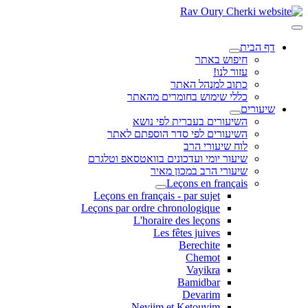
דף הבית
חיפוש באתר
עזור לנו!
כתוב למנהל האתר
כללי שימוש בחומרים מהאתר
שיעורים
השיעורים בעברית לפי נושא
השיעורים לפי סדר הוספתם לאתר
לוח שיעורי הרב
שיעור יומי ועדכונים בוואטסאפ וטלגרם
שיעורי הרב במכון מאיר
Leçons en français
Leçons en français - par sujet
Leçons par ordre chronologique
L'horaire des leçons
Les fêtes juives
Berechite
Chemot
Vayikra
Bamidbar
Devarim
Neviim et Ketouvim