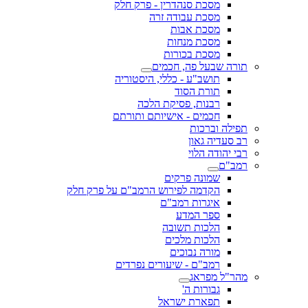
מסכת סנהדרין - פרק חלק
מסכת עבודה זרה
מסכת אבות
מסכת מנחות
מסכת בכורות
תורה שבעל פה, חכמים
תושב"ע - כללי, היסטוריה
תורת הסוד
רבנות, פסיקת הלכה
חכמים - אישיותם ותורתם
תפילה וברכות
רב סעדיה גאון
רבי יהודה הלוי
רמב"ם
שמונה פרקים
הקדמה לפירוש הרמב"ם על פרק חלק
איגרות רמב"ם
ספר המדע
הלכות תשובה
הלכות מלכים
מורה נבוכים
רמב"ם - שיעורים נפרדים
מהר"ל מפראג
גבורות ה'
תפארת ישראל