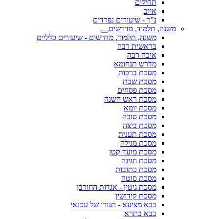
תהילים
איוב
נ"ך - שיעורים נפרדים
משנה, תלמוד, מדרשים
משנה, תלמוד, מדרשים - שיעורים כלליים
בראשית רבה
איכה רבה
מדרש תנחומא
מסכת ברכות
מסכת שבת
מסכת פסחים
מסכת ראש השנה
מסכת יומא
מסכת סוכה
מסכת ביצה
מסכת תענית
מסכת מגילה
מסכת מועד קטן
מסכת חגיגה
מסכת כתובות
מסכת סוטה
מסכת גיטין - אגדות החורבן
מסכת קידושין
בבא מציעא - תנורו של עכנאי
בבא בתרא