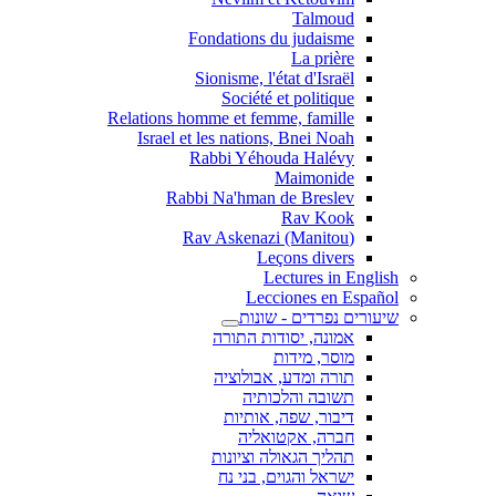
Talmoud
Fondations du judaisme
La prière
Sionisme, l'état d'Israël
Société et politique
Relations homme et femme, famille
Israel et les nations, Bnei Noah
Rabbi Yéhouda Halévy
Maimonide
Rabbi Na'hman de Breslev
Rav Kook
(Rav Askenazi (Manitou
Leçons divers
Lectures in English
Lecciones en Español
שיעורים נפרדים - שונות
אמונה, יסודות התורה
מוסר, מידות
תורה ומדע, אבולוציה
תשובה והלכותיה
דיבור, שפה, אותיות
חברה, אקטואליה
תהליך הגאולה וציונות
ישראל והגוים, בני נח