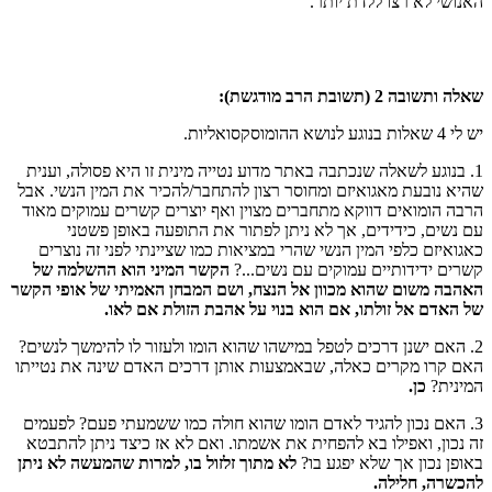
האנושי לא רצו ללדת יותר.
שאלה ותשובה 2 (תשובת הרב מודגשת):
יש לי 4 שאלות בנוגע לנושא ההומוסקסואליות.
1. בנוגע לשאלה שנכתבה באתר מדוע נטייה מינית זו היא פסולה, וענית
שהיא נובעת מאגואיזם ומחוסר רצון להתחבר/להכיר את המין הנשי. אבל
הרבה הומואים דווקא מתחברים מצוין ואף יוצרים קשרים עמוקים מאוד
עם נשים, כידידים, אך לא ניתן לפתור את התופעה באופן פשטני
כאגואיזם כלפי המין הנשי שהרי במציאות כמו שציינתי לפני זה נוצרים
קשרים ידידותיים עמוקים עם נשים...?
הקשר המיני הוא ההשלמה של
האהבה משום שהוא מכוון אל הנצח, ושם המבחן האמיתי של אופי הקשר
של האדם אל זולתו, אם הוא בנוי על אהבת הזולת אם לאו.
2. האם ישנן דרכים לטפל במישהו שהוא הומו ולעזור לו להימשך לנשים?
האם קרו מקרים כאלה, שבאמצעות אותן דרכים האדם שינה את נטייתו
המינית?
כן.
3. האם נכון להגיד לאדם הומו שהוא חולה כמו ששמעתי פעם? לפעמים
זה נכון, ואפילו בא להפחית את אשמתו. ואם לא אז כיצד ניתן להתבטא
באופן נכון אך שלא יפגע בו?
לא מתוך זלזול בו, למרות שהמעשה לא ניתן
להכשרה, חלילה.