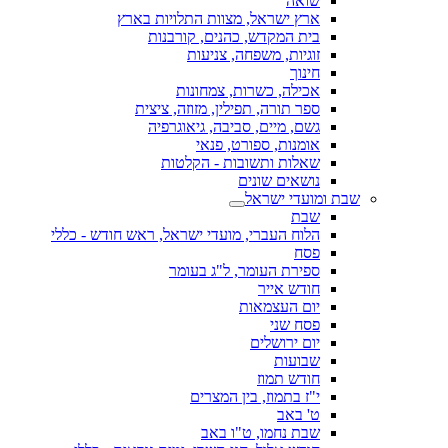
שואה
ארץ ישראל, מצוות התלויות בארץ
בית המקדש, כהנים, קורבנות
זוגיות, משפחה, צניעות
חינוך
אכילה, כשרות, צמחונות
ספר תורה, תפילין, מזוזה, ציצית
גשם, מיים, סביבה, גיאוגרפיה
אומנות, ספורט, פנאי
שאלות ותשובות - הקלטות
נושאים שונים
שבת ומועדי ישראל
שבת
הלוח העברי, מועדי ישראל, ראש חודש - כללי
פסח
ספירת העומר, ל"ג בעומר
חודש אייר
יום העצמאות
פסח שני
יום ירושלים
שבועות
חודש תמוז
י"ז בתמוז, בין המצרים
ט' באב
שבת נחמו, ט"ו באב