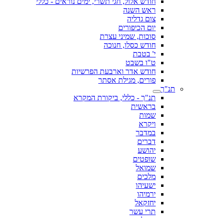
חודש אלול, חגי תשרי, ימים נוראים - כללי
ראש השנה
צום גדליה
יום הכיפורים
סוכות, שמיני עצרת
חודש כסלו, חנוכה
י' בטבת
ט"ו בשבט
חודש אדר וארבעת הפרשיות
פורים, מגילת אסתר
תנ"ך
תנ"ך - כללי, ביקורת המקרא
בראשית
שמות
ויקרא
במדבר
דברים
יהושע
שופטים
שמואל
מלכים
ישעיהו
ירמיהו
יחזקאל
תרי עשר