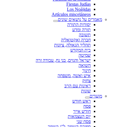
Fiestas Judías
Los Noájidas
Artículos misceláneos
מאמרים על נושאים שונים
יסודות התורה
תורה ומדע
תשובה
חברה ואקטואליה
תהליך הגאולה, ציונות
בית המקדש
שמיטה
ישראל והגוים, בני נח, עבודה זרה
השואה
חינוך
איש ואשה, משפחה
צחוק
ראינות עם הרב
שונות
מועדים
ראש חודש
פסח
חודש אייר
יום העצמאות
פסח שני
ספירת העומר, ל"ג בעומר