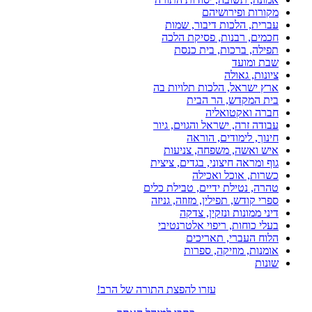
מקורות ופירושיהם
עברית, הלכות דיבור, שמות
חכמים, רבנות, פסיקת הלכה
תפילה, ברכות, בית כנסת
שבת ומועד
ציונות, גאולה
ארץ ישראל, הלכות תלויות בה
בית המקדש, הר הבית
חברה ואקטואליה
עבודה זרה, ישראל והגוים, גיור
חינוך, לימודים, הוראה
איש ואשה, משפחה, צניעות
גוף ומראה חיצוני, בגדים, ציצית
כשרות, אוכל ואכילה
טהרה, נטילת ידיים, טבילת כלים
ספרי קודש, תפילין, מזוזה, גניזה
דיני ממונות ונזקין, צדקה
בעלי כוחות, ריפוי אלטרנטיבי
הלוח העברי, תאריכים
אומנות, מוזיקה, ספרות
שונות
עזרו להפצת התורה של הרב!