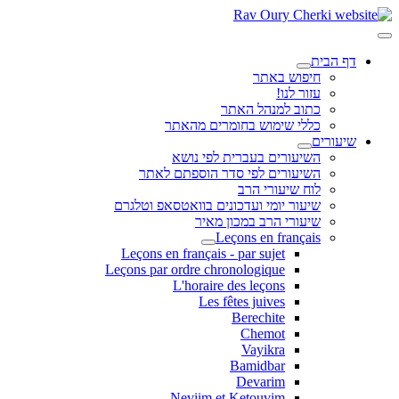
דף הבית
חיפוש באתר
עזור לנו!
כתוב למנהל האתר
כללי שימוש בחומרים מהאתר
שיעורים
השיעורים בעברית לפי נושא
השיעורים לפי סדר הוספתם לאתר
לוח שיעורי הרב
שיעור יומי ועדכונים בוואטסאפ וטלגרם
שיעורי הרב במכון מאיר
Leçons en français
Leçons en français - par sujet
Leçons par ordre chronologique
L'horaire des leçons
Les fêtes juives
Berechite
Chemot
Vayikra
Bamidbar
Devarim
Neviim et Ketouvim