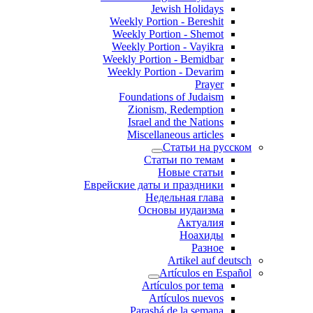
Jewish Holidays
Weekly Portion - Bereshit
Weekly Portion - Shemot
Weekly Portion - Vayikra
Weekly Portion - Bemidbar
Weekly Portion - Devarim
Prayer
Foundations of Judaism
Zionism, Redemption
Israel and the Nations
Miscellaneous articles
Статьи на русском
Статьи по темам
Новые статьи
Еврейские даты и праздники
Недельная глава
Основы иудаизма
Актуалия
Ноахиды
Разное
Artikel auf deutsch
Artículos en Español
Artículos por tema
Artículos nuevos
Parashá de la semana