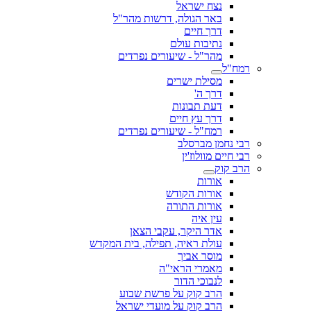
נצח ישראל
באר הגולה, דרשות מהר"ל
דרך חיים
נתיבות עולם
מהר"ל - שיעורים נפרדים
רמח"ל
מסילת ישרים
דרך ה'
דעת תבונות
דרך עץ חיים
רמח"ל - שיעורים נפרדים
רבי נחמן מברסלב
רבי חיים מוולוז'ין
הרב קוק
אורות
אורות הקודש
אורות התורה
עין איה
אדר היקר, עקבי הצאן
עולת ראיה, תפילה, בית המקדש
מוסר אביך
מאמרי הראי"ה
לנבוכי הדור
הרב קוק על פרשת שבוע
הרב קוק על מועדי ישראל