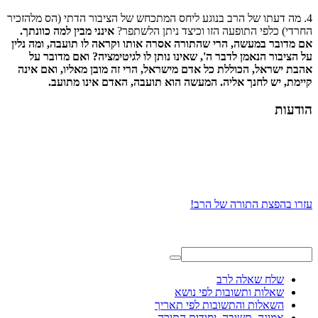
4. מה דעתו של הרב בנוגע ליחס המתכחש של הציבור הדתי (הס מלהזכיר
החרדי) כלפי התופעה הזו וכיצד ניתן הלשתפר?
אינני מבין למה כוונתך.
אם מדובר במעשה, הרי שהתורה אסרה אותו וקראה לו תועבה, ומה נלין
על הציבור הנאמן לדבר ה', שאינו נותן לו לגיטימציה? ואם מדובר על
אהבת ישראל, הכוללת כל אדם מישראל, הרי זה מובן מאליו, ואם אינה
קיימת, יש לחנך אליה. המעשה הוא תועבה, האדם אינו מתועב.
הודעות
עזרו בהפצת התורה של הרב!
שלח שאלה לרב
שאלות ותשובות לפי נושא
השאלות והתשובות לפי תאריך
אמונה, תשובה, יסודות התורה