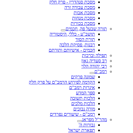
מסכת סנהדרין - פרק חלק
מסכת עבודה זרה
מסכת אבות
מסכת מנחות
מסכת בכורות
תורה שבעל פה, חכמים
תושב"ע - כללי, היסטוריה
תורת הסוד
רבנות, פסיקת הלכה
חכמים - אישיותם ותורתם
תפילה וברכות
רב סעדיה גאון
רבי יהודה הלוי
רמב"ם
שמונה פרקים
הקדמה לפירוש הרמב"ם על פרק חלק
איגרות רמב"ם
ספר המדע
הלכות תשובה
הלכות מלכים
מורה נבוכים
רמב"ם - שיעורים נפרדים
מהר"ל מפראג
גבורות ה'
תפארת ישראל