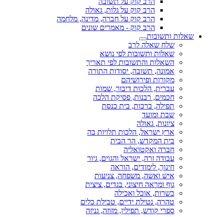
הרב קוק על תשובה
הרב קוק על גלות, גאולה
הרב קוק על חברה, מדינה, מלחמה
הרב קוק - מאמרים שונים
שאלות ותשובות
שלח שאלה לרב
שאלות ותשובות לפי נושא
השאלות והתשובות לפי תאריך
אמונה, תשובה, יסודות התורה
מקורות ופירושיהם
עברית, הלכות דיבור, שמות
חכמים, רבנות, פסיקת הלכה
תפילה, ברכות, בית כנסת
שבת ומועד
ציונות, גאולה
ארץ ישראל, הלכות תלויות בה
בית המקדש, הר הבית
חברה ואקטואליה
עבודה זרה, ישראל והגוים, גיור
חינוך, לימודים, הוראה
איש ואשה, משפחה, צניעות
גוף ומראה חיצוני, בגדים, ציצית
כשרות, אוכל ואכילה
טהרה, נטילת ידיים, טבילת כלים
ספרי קודש, תפילין, מזוזה, גניזה