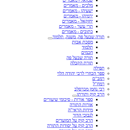
שמואל - מאמרים
מלכים - מאמרים
ישעיהו - מאמרים
ירמיהו - מאמרים
יחזקאל - מאמרים
תרי עשר - מאמרים
כתובים - מאמרים
תורה שבעל פה, משנה, תלמוד
מסכת אבות
תלמוד
חכמים
תורה שבעל פה
תורת הקבלה
תפילה
ספר הכוזרי לרבי יהודה הלוי
רמב"ם
רמח"ל
רבי נחמן מברסלב
הרב קוק ותורתו
ספר אורות - סיכומי שיעורים
אורות התורה
מידות הראי"ה
לנבוכי הדור
הרב קוק על המועדים
הרב קוק על יסודות התורה