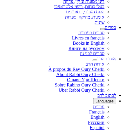
דיני ממונות ונזקין, צדקה
בעלי כוחות, ריפוי אלטרנטיבי
הלוח העברי, תאריכים
אומנות, מוזיקה, ספרות
שונות
ספרים
ספרים בעברית
Livres en français
Books in English
Книги на русском
ספרים לבני נח
אודות הרב
אודות הרב
À propos du Rav Oury Cherki
About Rabbi Oury Cherki
О раве Ури Шерки
Sobre Rabino Oury Cherki
Über Rabbi Oury Cherki
לכתוב לרב
Languages
עברית
Français
English
Русский
Español