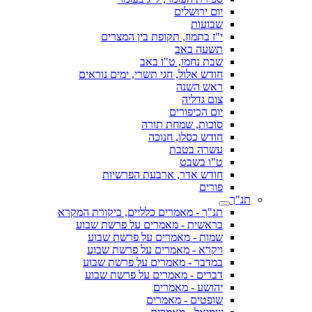
יום ירושלים
שבועות
י"ז בתמוז, תקופת בין המצרים
תשעה באב
שבת נחמו, ט"ו באב
חודש אלול, חגי תשרי, ימים נוראים
ראש השנה
צום גדליה
יום הכיפורים
סוכות, שמחת תורה
חודש כסלו, חנוכה
עשרה בטבת
ט"ו בשבט
חודש אדר, ארבעת הפרשיות
פורים
תנ"ך
תנ"ך - מאמרים כלליים, ביקורת המקרא
בראשית - מאמרים על פרשת שבוע
שמות - מאמרים על פרשת שבוע
ויקרא - מאמרים על פרשת שבוע
במדבר - מאמרים על פרשת שבוע
דברים - מאמרים על פרשת שבוע
יהושע - מאמרים
שופטים - מאמרים