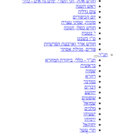
חודש אלול, חגי תשרי, ימים נוראים - כללי
ראש השנה
צום גדליה
יום הכיפורים
סוכות, שמיני עצרת
חודש כסלו, חנוכה
י' בטבת
ט"ו בשבט
חודש אדר וארבעת הפרשיות
פורים, מגילת אסתר
תנ"ך
תנ"ך - כללי, ביקורת המקרא
בראשית
שמות
ויקרא
במדבר
דברים
יהושע
שופטים
שמואל
מלכים
ישעיהו
ירמיהו
יחזקאל
תרי עשר