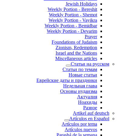
Jewish Holidays
Weekly Portion - Bereshit
Weekly Portion - Shemot
Weekly Portion - Vayikra
Weekly Portion - Bemidbar
Weekly Portion - Devarim
Prayer
Foundations of Judaism
Zionism, Redemption
Israel and the Nations
Miscellaneous articles
Статьи на русском
Статьи по темам
Новые статьи
Еврейские даты и праздники
Недельная глава
Основы иудаизма
Актуалия
Ноахиды
Разное
Artikel auf deutsch
Artículos en Español
Artículos por tema
Artículos nuevos
Parashá de la semana