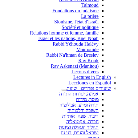
Talmoud
Fondations du judaisme
La prière
Sionisme, l'état d'Israël
Société et politique
Relations homme et femme, famille
Israel et les nations, Bnei Noah
Rabbi Yéhouda Halévy
Maimonide
Rabbi Na'hman de Breslev
Rav Kook
(Rav Askenazi (Manitou
Leçons divers
Lectures in English
Lecciones en Español
שיעורים נפרדים - שונות
אמונה, יסודות התורה
מוסר, מידות
תורה ומדע, אבולוציה
תשובה והלכותיה
דיבור, שפה, אותיות
חברה, אקטואליה
תהליך הגאולה וציונות
ישראל והגוים, בני נח