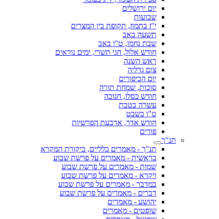
יום ירושלים
שבועות
י"ז בתמוז, תקופת בין המצרים
תשעה באב
שבת נחמו, ט"ו באב
חודש אלול, חגי תשרי, ימים נוראים
ראש השנה
צום גדליה
יום הכיפורים
סוכות, שמחת תורה
חודש כסלו, חנוכה
עשרה בטבת
ט"ו בשבט
חודש אדר, ארבעת הפרשיות
פורים
תנ"ך
תנ"ך - מאמרים כלליים, ביקורת המקרא
בראשית - מאמרים על פרשת שבוע
שמות - מאמרים על פרשת שבוע
ויקרא - מאמרים על פרשת שבוע
במדבר - מאמרים על פרשת שבוע
דברים - מאמרים על פרשת שבוע
יהושע - מאמרים
שופטים - מאמרים