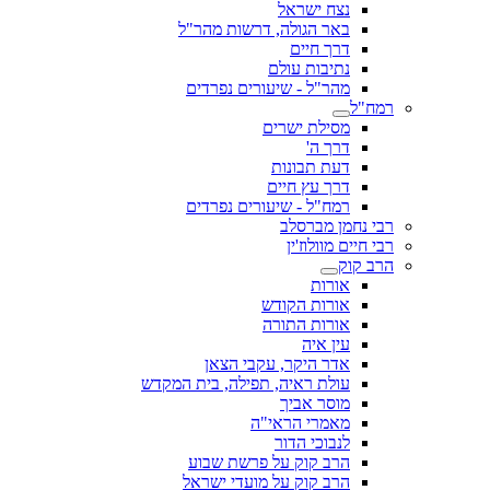
נצח ישראל
באר הגולה, דרשות מהר"ל
דרך חיים
נתיבות עולם
מהר"ל - שיעורים נפרדים
רמח"ל
מסילת ישרים
דרך ה'
דעת תבונות
דרך עץ חיים
רמח"ל - שיעורים נפרדים
רבי נחמן מברסלב
רבי חיים מוולוז'ין
הרב קוק
אורות
אורות הקודש
אורות התורה
עין איה
אדר היקר, עקבי הצאן
עולת ראיה, תפילה, בית המקדש
מוסר אביך
מאמרי הראי"ה
לנבוכי הדור
הרב קוק על פרשת שבוע
הרב קוק על מועדי ישראל