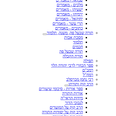
שמואל - מאמרים
מלכים - מאמרים
ישעיהו - מאמרים
ירמיהו - מאמרים
יחזקאל - מאמרים
תרי עשר - מאמרים
כתובים - מאמרים
תורה שבעל פה, משנה, תלמוד
מסכת אבות
תלמוד
חכמים
תורה שבעל פה
תורת הקבלה
תפילה
ספר הכוזרי לרבי יהודה הלוי
רמב"ם
רמח"ל
רבי נחמן מברסלב
הרב קוק ותורתו
ספר אורות - סיכומי שיעורים
אורות התורה
מידות הראי"ה
לנבוכי הדור
הרב קוק על המועדים
הרב קוק על יסודות התורה