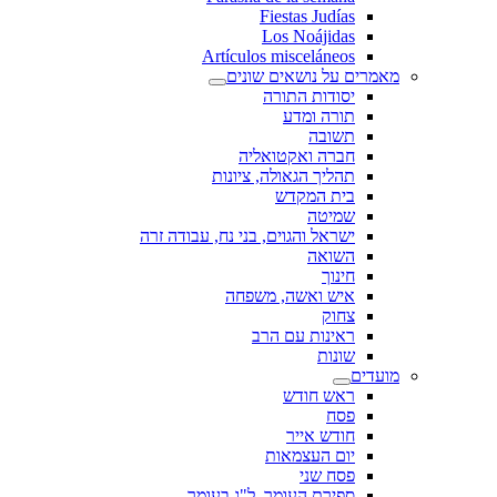
Fiestas Judías
Los Noájidas
Artículos misceláneos
מאמרים על נושאים שונים
יסודות התורה
תורה ומדע
תשובה
חברה ואקטואליה
תהליך הגאולה, ציונות
בית המקדש
שמיטה
ישראל והגוים, בני נח, עבודה זרה
השואה
חינוך
איש ואשה, משפחה
צחוק
ראינות עם הרב
שונות
מועדים
ראש חודש
פסח
חודש אייר
יום העצמאות
פסח שני
ספירת העומר, ל"ג בעומר