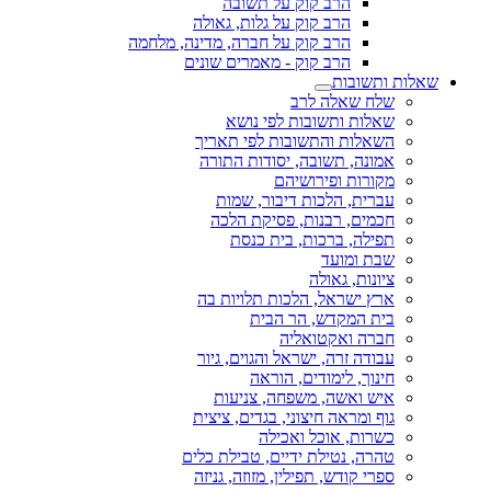
הרב קוק על תשובה
הרב קוק על גלות, גאולה
הרב קוק על חברה, מדינה, מלחמה
הרב קוק - מאמרים שונים
שאלות ותשובות
שלח שאלה לרב
שאלות ותשובות לפי נושא
השאלות והתשובות לפי תאריך
אמונה, תשובה, יסודות התורה
מקורות ופירושיהם
עברית, הלכות דיבור, שמות
חכמים, רבנות, פסיקת הלכה
תפילה, ברכות, בית כנסת
שבת ומועד
ציונות, גאולה
ארץ ישראל, הלכות תלויות בה
בית המקדש, הר הבית
חברה ואקטואליה
עבודה זרה, ישראל והגוים, גיור
חינוך, לימודים, הוראה
איש ואשה, משפחה, צניעות
גוף ומראה חיצוני, בגדים, ציצית
כשרות, אוכל ואכילה
טהרה, נטילת ידיים, טבילת כלים
ספרי קודש, תפילין, מזוזה, גניזה