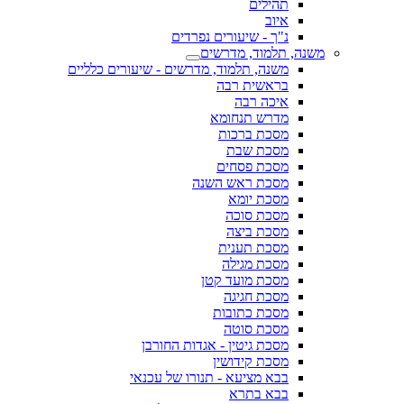
תהילים
איוב
נ"ך - שיעורים נפרדים
משנה, תלמוד, מדרשים
משנה, תלמוד, מדרשים - שיעורים כלליים
בראשית רבה
איכה רבה
מדרש תנחומא
מסכת ברכות
מסכת שבת
מסכת פסחים
מסכת ראש השנה
מסכת יומא
מסכת סוכה
מסכת ביצה
מסכת תענית
מסכת מגילה
מסכת מועד קטן
מסכת חגיגה
מסכת כתובות
מסכת סוטה
מסכת גיטין - אגדות החורבן
מסכת קידושין
בבא מציעא - תנורו של עכנאי
בבא בתרא