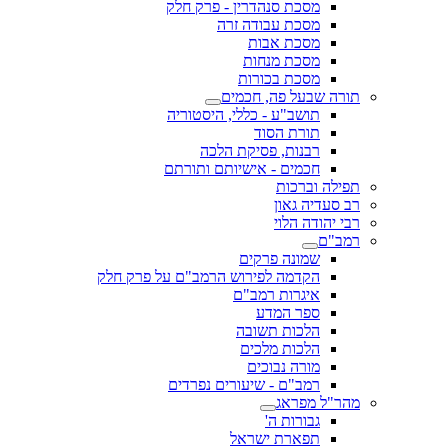
מסכת סנהדרין - פרק חלק
מסכת עבודה זרה
מסכת אבות
מסכת מנחות
מסכת בכורות
תורה שבעל פה, חכמים
תושב"ע - כללי, היסטוריה
תורת הסוד
רבנות, פסיקת הלכה
חכמים - אישיותם ותורתם
תפילה וברכות
רב סעדיה גאון
רבי יהודה הלוי
רמב"ם
שמונה פרקים
הקדמה לפירוש הרמב"ם על פרק חלק
איגרות רמב"ם
ספר המדע
הלכות תשובה
הלכות מלכים
מורה נבוכים
רמב"ם - שיעורים נפרדים
מהר"ל מפראג
גבורות ה'
תפארת ישראל