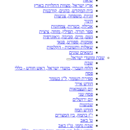
שואה
ארץ ישראל, מצוות התלויות בארץ
בית המקדש, כהנים, קורבנות
זוגיות, משפחה, צניעות
חינוך
אכילה, כשרות, צמחונות
ספר תורה, תפילין, מזוזה, ציצית
גשם, מיים, סביבה, גיאוגרפיה
אומנות, ספורט, פנאי
שאלות ותשובות - הקלטות
נושאים שונים
שבת ומועדי ישראל
שבת
הלוח העברי, מועדי ישראל, ראש חודש - כללי
פסח
ספירת העומר, ל"ג בעומר
חודש אייר
יום העצמאות
פסח שני
יום ירושלים
שבועות
חודש תמוז
י"ז בתמוז, בין המצרים
ט' באב
שבת נחמו, ט"ו באב