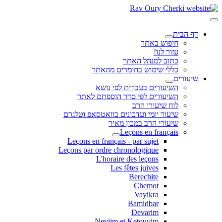
דף הבית
חיפוש באתר
עזור לנו!
כתוב למנהל האתר
כללי שימוש בחומרים מהאתר
שיעורים
השיעורים בעברית לפי נושא
השיעורים לפי סדר הוספתם לאתר
לוח שיעורי הרב
שיעור יומי ועדכונים בוואטסאפ וטלגרם
שיעורי הרב במכון מאיר
Leçons en français
Leçons en français - par sujet
Leçons par ordre chronologique
L'horaire des leçons
Les fêtes juives
Berechite
Chemot
Vayikra
Bamidbar
Devarim
Neviim et Ketouvim