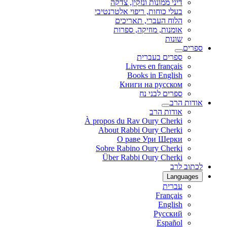
דיני ממונות ונזקין, צדקה
בעלי כוחות, ריפוי אלטרנטיבי
הלוח העברי, תאריכים
אומנות, מוזיקה, ספרות
שונות
ספרים
ספרים בעברית
Livres en français
Books in English
Книги на русском
ספרים לבני נח
אודות הרב
אודות הרב
À propos du Rav Oury Cherki
About Rabbi Oury Cherki
О раве Ури Шерки
Sobre Rabino Oury Cherki
Über Rabbi Oury Cherki
לכתוב לרב
Languages
עברית
Français
English
Русский
Español