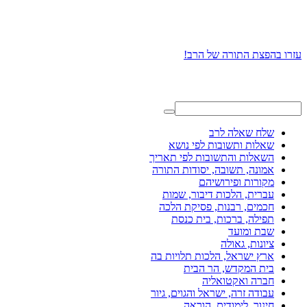
עזרו בהפצת התורה של הרב!
שלח שאלה לרב
שאלות ותשובות לפי נושא
השאלות והתשובות לפי תאריך
אמונה, תשובה, יסודות התורה
מקורות ופירושיהם
עברית, הלכות דיבור, שמות
חכמים, רבנות, פסיקת הלכה
תפילה, ברכות, בית כנסת
שבת ומועד
ציונות, גאולה
ארץ ישראל, הלכות תלויות בה
בית המקדש, הר הבית
חברה ואקטואליה
עבודה זרה, ישראל והגוים, גיור
חינוך, לימודים, הוראה