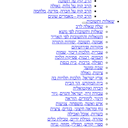
הרב קוק על תשובה
הרב קוק על גלות, גאולה
הרב קוק על חברה, מדינה, מלחמה
הרב קוק - מאמרים שונים
שאלות ותשובות
שלח שאלה לרב
שאלות ותשובות לפי נושא
השאלות והתשובות לפי תאריך
אמונה, תשובה, יסודות התורה
מקורות ופירושיהם
עברית, הלכות דיבור, שמות
חכמים, רבנות, פסיקת הלכה
תפילה, ברכות, בית כנסת
שבת ומועד
ציונות, גאולה
ארץ ישראל, הלכות תלויות בה
בית המקדש, הר הבית
חברה ואקטואליה
עבודה זרה, ישראל והגוים, גיור
חינוך, לימודים, הוראה
איש ואשה, משפחה, צניעות
גוף ומראה חיצוני, בגדים, ציצית
כשרות, אוכל ואכילה
טהרה, נטילת ידיים, טבילת כלים
ספרי קודש, תפילין, מזוזה, גניזה