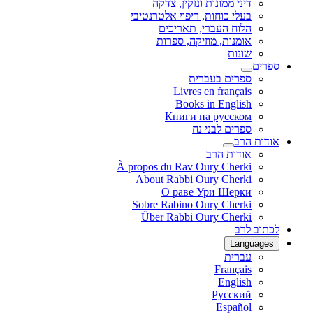
דיני ממונות ונזקין, צדקה
בעלי כוחות, ריפוי אלטרנטיבי
הלוח העברי, תאריכים
אומנות, מוזיקה, ספרות
שונות
ספרים
ספרים בעברית
Livres en français
Books in English
Книги на русском
ספרים לבני נח
אודות הרב
אודות הרב
À propos du Rav Oury Cherki
About Rabbi Oury Cherki
О раве Ури Шерки
Sobre Rabino Oury Cherki
Über Rabbi Oury Cherki
לכתוב לרב
Languages
עברית
Français
English
Русский
Español