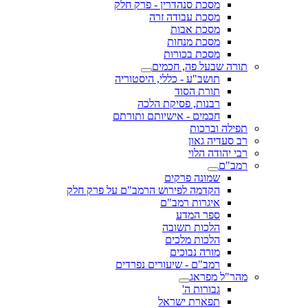
מסכת סנהדרין - פרק חלק
מסכת עבודה זרה
מסכת אבות
מסכת מנחות
מסכת בכורות
תורה שבעל פה, חכמים
תושב"ע - כללי, היסטוריה
תורת הסוד
רבנות, פסיקת הלכה
חכמים - אישיותם ותורתם
תפילה וברכות
רב סעדיה גאון
רבי יהודה הלוי
רמב"ם
שמונה פרקים
הקדמה לפירוש הרמב"ם על פרק חלק
איגרות רמב"ם
ספר המדע
הלכות תשובה
הלכות מלכים
מורה נבוכים
רמב"ם - שיעורים נפרדים
מהר"ל מפראג
גבורות ה'
תפארת ישראל