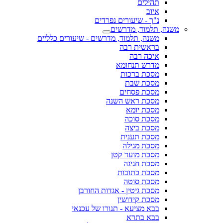
תהילים
איוב
נ"ך - שיעורים נפרדים
משנה, תלמוד, מדרשים
משנה, תלמוד, מדרשים - שיעורים כלליים
בראשית רבה
איכה רבה
מדרש תנחומא
מסכת ברכות
מסכת שבת
מסכת פסחים
מסכת ראש השנה
מסכת יומא
מסכת סוכה
מסכת ביצה
מסכת תענית
מסכת מגילה
מסכת מועד קטן
מסכת חגיגה
מסכת כתובות
מסכת סוטה
מסכת גיטין - אגדות החורבן
מסכת קידושין
בבא מציעא - תנורו של עכנאי
בבא בתרא