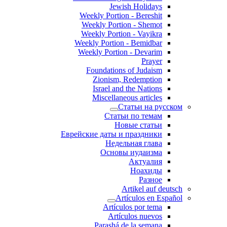
Jewish Holidays
Weekly Portion - Bereshit
Weekly Portion - Shemot
Weekly Portion - Vayikra
Weekly Portion - Bemidbar
Weekly Portion - Devarim
Prayer
Foundations of Judaism
Zionism, Redemption
Israel and the Nations
Miscellaneous articles
Статьи на русском
Статьи по темам
Новые статьи
Еврейские даты и праздники
Недельная глава
Основы иудаизма
Актуалия
Ноахиды
Разное
Artikel auf deutsch
Artículos en Español
Artículos por tema
Artículos nuevos
Parashá de la semana