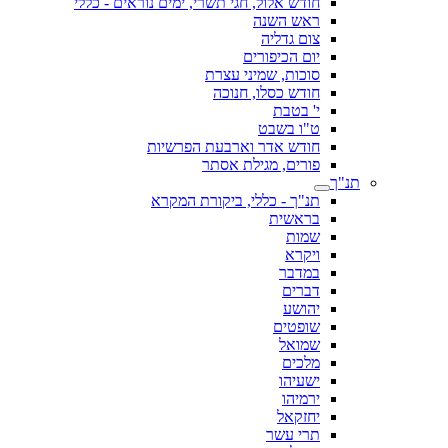
חודש אלול, חגי תשרי, ימים נוראים - כללי
ראש השנה
צום גדליה
יום הכיפורים
סוכות, שמיני עצרת
חודש כסלו, חנוכה
י' בטבת
ט"ו בשבט
חודש אדר וארבעת הפרשיות
פורים, מגילת אסתר
תנ"ך
תנ"ך - כללי, ביקורת המקרא
בראשית
שמות
ויקרא
במדבר
דברים
יהושע
שופטים
שמואל
מלכים
ישעיהו
ירמיהו
יחזקאל
תרי עשר