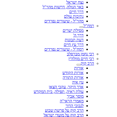
נצח ישראל
באר הגולה, דרשות מהר"ל
דרך חיים
נתיבות עולם
מהר"ל - שיעורים נפרדים
רמח"ל
מסילת ישרים
דרך ה'
דעת תבונות
דרך עץ חיים
רמח"ל - שיעורים נפרדים
רבי נחמן מברסלב
רבי חיים מוולוז'ין
הרב קוק
אורות
אורות הקודש
אורות התורה
עין איה
אדר היקר, עקבי הצאן
עולת ראיה, תפילה, בית המקדש
מוסר אביך
מאמרי הראי"ה
לנבוכי הדור
הרב קוק על פרשת שבוע
הרב קוק על מועדי ישראל