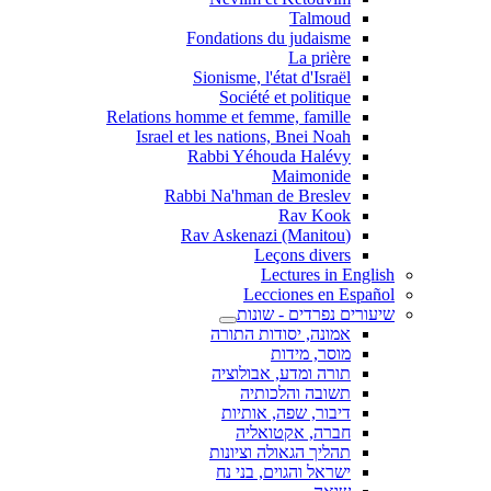
Talmoud
Fondations du judaisme
La prière
Sionisme, l'état d'Israël
Société et politique
Relations homme et femme, famille
Israel et les nations, Bnei Noah
Rabbi Yéhouda Halévy
Maimonide
Rabbi Na'hman de Breslev
Rav Kook
(Rav Askenazi (Manitou
Leçons divers
Lectures in English
Lecciones en Español
שיעורים נפרדים - שונות
אמונה, יסודות התורה
מוסר, מידות
תורה ומדע, אבולוציה
תשובה והלכותיה
דיבור, שפה, אותיות
חברה, אקטואליה
תהליך הגאולה וציונות
ישראל והגוים, בני נח