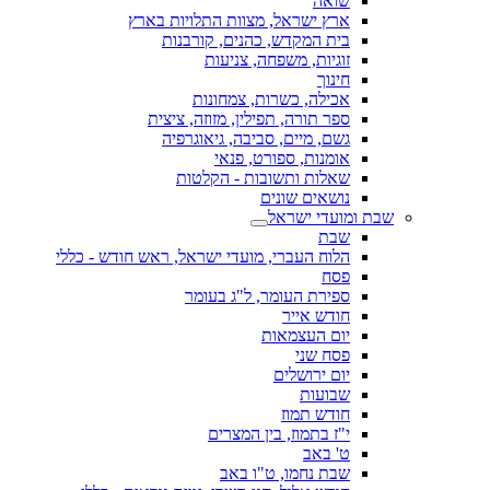
שואה
ארץ ישראל, מצוות התלויות בארץ
בית המקדש, כהנים, קורבנות
זוגיות, משפחה, צניעות
חינוך
אכילה, כשרות, צמחונות
ספר תורה, תפילין, מזוזה, ציצית
גשם, מיים, סביבה, גיאוגרפיה
אומנות, ספורט, פנאי
שאלות ותשובות - הקלטות
נושאים שונים
שבת ומועדי ישראל
שבת
הלוח העברי, מועדי ישראל, ראש חודש - כללי
פסח
ספירת העומר, ל"ג בעומר
חודש אייר
יום העצמאות
פסח שני
יום ירושלים
שבועות
חודש תמוז
י"ז בתמוז, בין המצרים
ט' באב
שבת נחמו, ט"ו באב