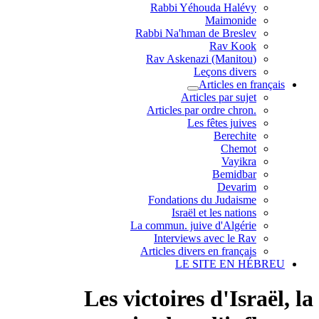
Rabbi Yéhouda Halévy
Maimonide
Rabbi Na'hman de Breslev
Rav Kook
(Rav Askenazi (Manitou
Leçons divers
Articles en français
Articles par sujet
.Articles par ordre chron
Les fêtes juives
Berechite
Chemot
Vayikra
Bemidbar
Devarim
Fondations du Judaisme
Israël et les nations
La commun. juive d'Algérie
Interviews avec le Rav
Articles divers en français
LE SITE EN HÉBREU
Les victoires d'Israël, la