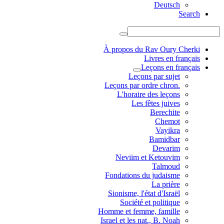
Deutsch
Search
À propos du Rav Oury Cherki
Livres en français
Leçons en français
Leçons par sujet
.Leçons par ordre chron
L'horaire des leçons
Les fêtes juives
Berechite
Chemot
Vayikra
Bamidbar
Devarim
Neviim et Ketouvim
Talmoud
Fondations du judaisme
La prière
Sionisme, l'état d'Israël
Société et politique
Homme et femme, famille
Israel et les nat., B. Noah