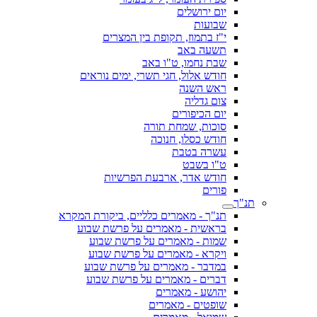
יום ירושלים
שבועות
י"ז בתמוז, תקופת בין המצרים
תשעה באב
שבת נחמו, ט"ו באב
חודש אלול, חגי תשרי, ימים נוראים
ראש השנה
צום גדליה
יום הכיפורים
סוכות, שמחת תורה
חודש כסלו, חנוכה
עשרה בטבת
ט"ו בשבט
חודש אדר, ארבעת הפרשיות
פורים
תנ"ך
תנ"ך - מאמרים כלליים, ביקורת המקרא
בראשית - מאמרים על פרשת שבוע
שמות - מאמרים על פרשת שבוע
ויקרא - מאמרים על פרשת שבוע
במדבר - מאמרים על פרשת שבוע
דברים - מאמרים על פרשת שבוע
יהושע - מאמרים
שופטים - מאמרים