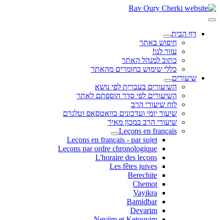
דף הבית
חיפוש באתר
עזור לנו!
כתוב למנהל האתר
כללי שימוש בחומרים מהאתר
שיעורים
השיעורים בעברית לפי נושא
השיעורים לפי סדר הוספתם לאתר
לוח שיעורי הרב
שיעור יומי ועדכונים בוואטסאפ וטלגרם
שיעורי הרב במכון מאיר
Leçons en français
Leçons en français - par sujet
Leçons par ordre chronologique
L'horaire des leçons
Les fêtes juives
Berechite
Chemot
Vayikra
Bamidbar
Devarim
Neviim et Ketouvim