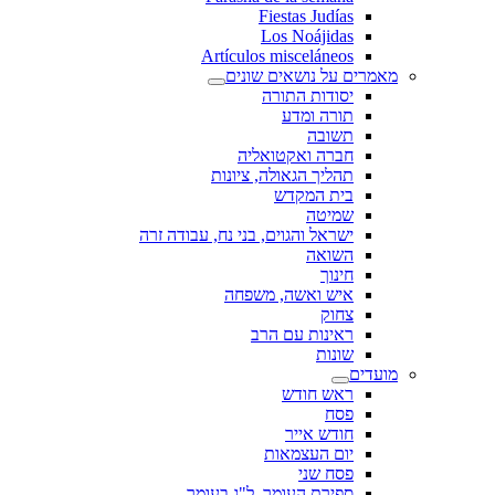
Fiestas Judías
Los Noájidas
Artículos misceláneos
מאמרים על נושאים שונים
יסודות התורה
תורה ומדע
תשובה
חברה ואקטואליה
תהליך הגאולה, ציונות
בית המקדש
שמיטה
ישראל והגוים, בני נח, עבודה זרה
השואה
חינוך
איש ואשה, משפחה
צחוק
ראינות עם הרב
שונות
מועדים
ראש חודש
פסח
חודש אייר
יום העצמאות
פסח שני
ספירת העומר, ל"ג בעומר