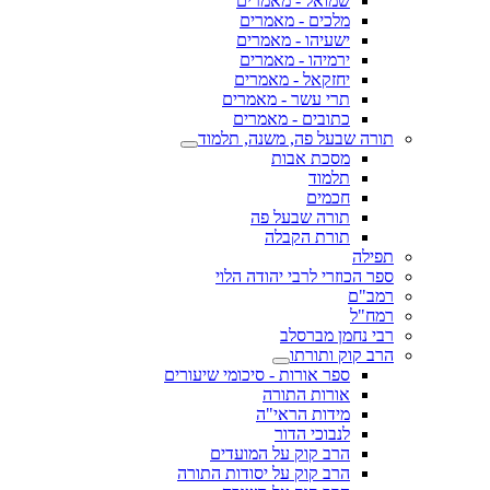
שמואל - מאמרים
מלכים - מאמרים
ישעיהו - מאמרים
ירמיהו - מאמרים
יחזקאל - מאמרים
תרי עשר - מאמרים
כתובים - מאמרים
תורה שבעל פה, משנה, תלמוד
מסכת אבות
תלמוד
חכמים
תורה שבעל פה
תורת הקבלה
תפילה
ספר הכוזרי לרבי יהודה הלוי
רמב"ם
רמח"ל
רבי נחמן מברסלב
הרב קוק ותורתו
ספר אורות - סיכומי שיעורים
אורות התורה
מידות הראי"ה
לנבוכי הדור
הרב קוק על המועדים
הרב קוק על יסודות התורה