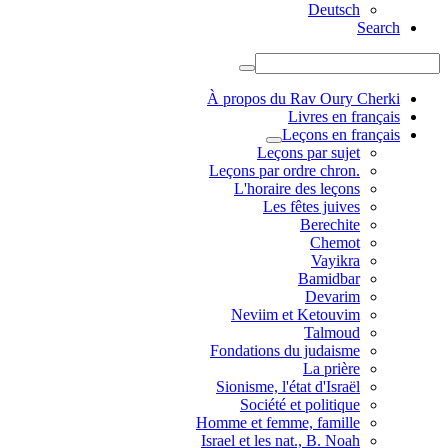
Deutsch
Search
À propos du Rav Oury Cherki
Livres en français
Leçons en français
Leçons par sujet
.Leçons par ordre chron
L'horaire des leçons
Les fêtes juives
Berechite
Chemot
Vayikra
Bamidbar
Devarim
Neviim et Ketouvim
Talmoud
Fondations du judaisme
La prière
Sionisme, l'état d'Israël
Société et politique
Homme et femme, famille
Israel et les nat., B. Noah