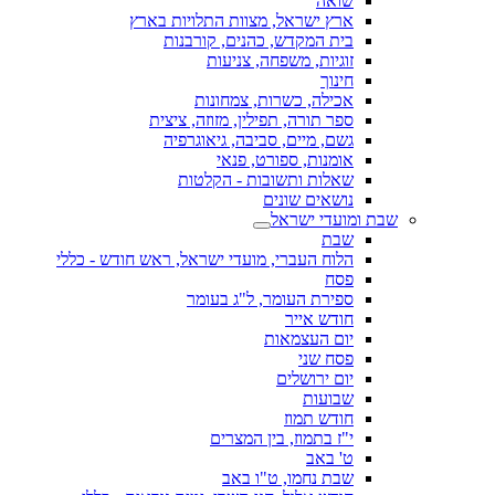
שואה
ארץ ישראל, מצוות התלויות בארץ
בית המקדש, כהנים, קורבנות
זוגיות, משפחה, צניעות
חינוך
אכילה, כשרות, צמחונות
ספר תורה, תפילין, מזוזה, ציצית
גשם, מיים, סביבה, גיאוגרפיה
אומנות, ספורט, פנאי
שאלות ותשובות - הקלטות
נושאים שונים
שבת ומועדי ישראל
שבת
הלוח העברי, מועדי ישראל, ראש חודש - כללי
פסח
ספירת העומר, ל"ג בעומר
חודש אייר
יום העצמאות
פסח שני
יום ירושלים
שבועות
חודש תמוז
י"ז בתמוז, בין המצרים
ט' באב
שבת נחמו, ט"ו באב