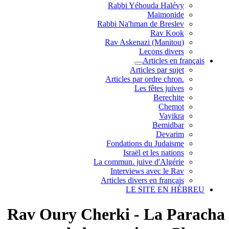
Rabbi Yéhouda Halévy
Maimonide
Rabbi Na'hman de Breslev
Rav Kook
(Rav Askenazi (Manitou
Leçons divers
Articles en français
Articles par sujet
.Articles par ordre chron
Les fêtes juives
Berechite
Chemot
Vayikra
Bemidbar
Devarim
Fondations du Judaisme
Israël et les nations
La commun. juive d'Algérie
Interviews avec le Rav
Articles divers en français
LE SITE EN HÉBREU
Rav Oury Cherki - La Paracha