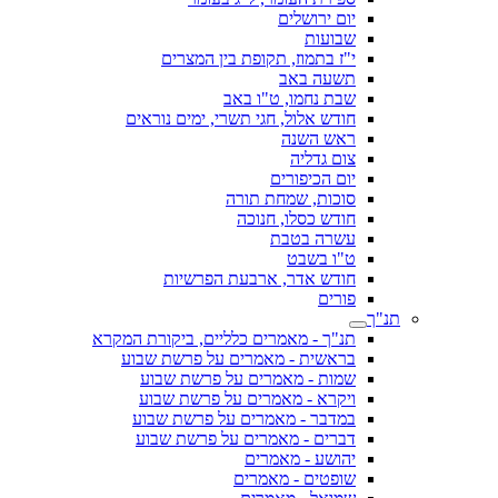
יום ירושלים
שבועות
י"ז בתמוז, תקופת בין המצרים
תשעה באב
שבת נחמו, ט"ו באב
חודש אלול, חגי תשרי, ימים נוראים
ראש השנה
צום גדליה
יום הכיפורים
סוכות, שמחת תורה
חודש כסלו, חנוכה
עשרה בטבת
ט"ו בשבט
חודש אדר, ארבעת הפרשיות
פורים
תנ"ך
תנ"ך - מאמרים כלליים, ביקורת המקרא
בראשית - מאמרים על פרשת שבוע
שמות - מאמרים על פרשת שבוע
ויקרא - מאמרים על פרשת שבוע
במדבר - מאמרים על פרשת שבוע
דברים - מאמרים על פרשת שבוע
יהושע - מאמרים
שופטים - מאמרים