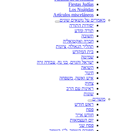
Fiestas Judías
Los Noájidas
Artículos misceláneos
מאמרים על נושאים שונים
יסודות התורה
תורה ומדע
תשובה
חברה ואקטואליה
תהליך הגאולה, ציונות
בית המקדש
שמיטה
ישראל והגוים, בני נח, עבודה זרה
השואה
חינוך
איש ואשה, משפחה
צחוק
ראינות עם הרב
שונות
מועדים
ראש חודש
פסח
חודש אייר
יום העצמאות
פסח שני
ספירת העומר, ל"ג בעומר