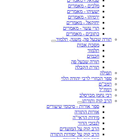
שמואל - מאמרים
מלכים - מאמרים
ישעיהו - מאמרים
ירמיהו - מאמרים
יחזקאל - מאמרים
תרי עשר - מאמרים
כתובים - מאמרים
תורה שבעל פה, משנה, תלמוד
מסכת אבות
תלמוד
חכמים
תורה שבעל פה
תורת הקבלה
תפילה
ספר הכוזרי לרבי יהודה הלוי
רמב"ם
רמח"ל
רבי נחמן מברסלב
הרב קוק ותורתו
ספר אורות - סיכומי שיעורים
אורות התורה
מידות הראי"ה
לנבוכי הדור
הרב קוק על המועדים
הרב קוק על יסודות התורה