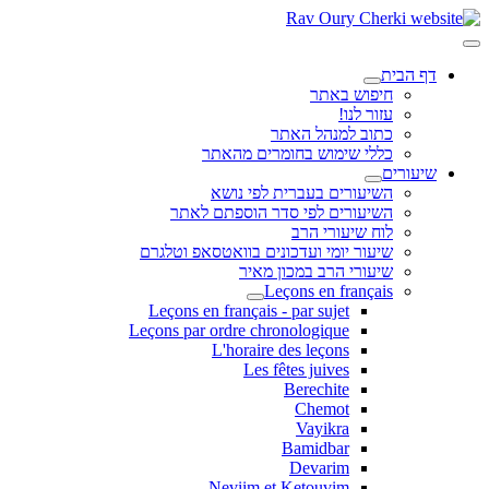
דף הבית
חיפוש באתר
עזור לנו!
כתוב למנהל האתר
כללי שימוש בחומרים מהאתר
שיעורים
השיעורים בעברית לפי נושא
השיעורים לפי סדר הוספתם לאתר
לוח שיעורי הרב
שיעור יומי ועדכונים בוואטסאפ וטלגרם
שיעורי הרב במכון מאיר
Leçons en français
Leçons en français - par sujet
Leçons par ordre chronologique
L'horaire des leçons
Les fêtes juives
Berechite
Chemot
Vayikra
Bamidbar
Devarim
Neviim et Ketouvim