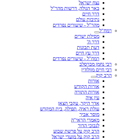
נצח ישראל
באר הגולה, דרשות מהר"ל
דרך חיים
נתיבות עולם
מהר"ל - שיעורים נפרדים
רמח"ל
מסילת ישרים
דרך ה'
דעת תבונות
דרך עץ חיים
רמח"ל - שיעורים נפרדים
רבי נחמן מברסלב
רבי חיים מוולוז'ין
הרב קוק
אורות
אורות הקודש
אורות התורה
עין איה
אדר היקר, עקבי הצאן
עולת ראיה, תפילה, בית המקדש
מוסר אביך
מאמרי הראי"ה
לנבוכי הדור
הרב קוק על פרשת שבוע
הרב קוק על מועדי ישראל