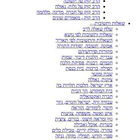
הרב קוק על תשובה
הרב קוק על גלות, גאולה
הרב קוק על חברה, מדינה, מלחמה
הרב קוק - מאמרים שונים
שאלות ותשובות
שלח שאלה לרב
שאלות ותשובות לפי נושא
השאלות והתשובות לפי תאריך
אמונה, תשובה, יסודות התורה
מקורות ופירושיהם
עברית, הלכות דיבור, שמות
חכמים, רבנות, פסיקת הלכה
תפילה, ברכות, בית כנסת
שבת ומועד
ציונות, גאולה
ארץ ישראל, הלכות תלויות בה
בית המקדש, הר הבית
חברה ואקטואליה
עבודה זרה, ישראל והגוים, גיור
חינוך, לימודים, הוראה
איש ואשה, משפחה, צניעות
גוף ומראה חיצוני, בגדים, ציצית
כשרות, אוכל ואכילה
טהרה, נטילת ידיים, טבילת כלים
ספרי קודש, תפילין, מזוזה, גניזה