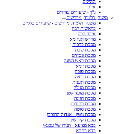
תהילים
איוב
נ"ך - שיעורים נפרדים
משנה, תלמוד, מדרשים
משנה, תלמוד, מדרשים - שיעורים כלליים
בראשית רבה
איכה רבה
מדרש תנחומא
מסכת ברכות
מסכת שבת
מסכת פסחים
מסכת ראש השנה
מסכת יומא
מסכת סוכה
מסכת ביצה
מסכת תענית
מסכת מגילה
מסכת מועד קטן
מסכת חגיגה
מסכת כתובות
מסכת סוטה
מסכת גיטין - אגדות החורבן
מסכת קידושין
בבא מציעא - תנורו של עכנאי
בבא בתרא