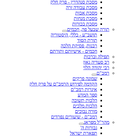
מסכת סנהדרין - פרק חלק
מסכת עבודה זרה
מסכת אבות
מסכת מנחות
מסכת בכורות
תורה שבעל פה, חכמים
תושב"ע - כללי, היסטוריה
תורת הסוד
רבנות, פסיקת הלכה
חכמים - אישיותם ותורתם
תפילה וברכות
רב סעדיה גאון
רבי יהודה הלוי
רמב"ם
שמונה פרקים
הקדמה לפירוש הרמב"ם על פרק חלק
איגרות רמב"ם
ספר המדע
הלכות תשובה
הלכות מלכים
מורה נבוכים
רמב"ם - שיעורים נפרדים
מהר"ל מפראג
גבורות ה'
תפארת ישראל