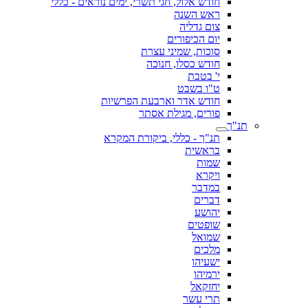
חודש אלול, חגי תשרי, ימים נוראים - כללי
ראש השנה
צום גדליה
יום הכיפורים
סוכות, שמיני עצרת
חודש כסלו, חנוכה
י' בטבת
ט"ו בשבט
חודש אדר וארבעת הפרשיות
פורים, מגילת אסתר
תנ"ך
תנ"ך - כללי, ביקורת המקרא
בראשית
שמות
ויקרא
במדבר
דברים
יהושע
שופטים
שמואל
מלכים
ישעיהו
ירמיהו
יחזקאל
תרי עשר