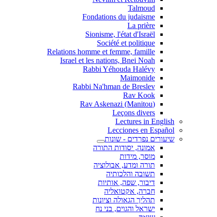
Talmoud
Fondations du judaisme
La prière
Sionisme, l'état d'Israël
Société et politique
Relations homme et femme, famille
Israel et les nations, Bnei Noah
Rabbi Yéhouda Halévy
Maimonide
Rabbi Na'hman de Breslev
Rav Kook
(Rav Askenazi (Manitou
Leçons divers
Lectures in English
Lecciones en Español
שיעורים נפרדים - שונות
אמונה, יסודות התורה
מוסר, מידות
תורה ומדע, אבולוציה
תשובה והלכותיה
דיבור, שפה, אותיות
חברה, אקטואליה
תהליך הגאולה וציונות
ישראל והגוים, בני נח