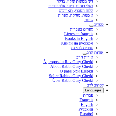
דיני ממונות ונזקין, צדקה
בעלי כוחות, ריפוי אלטרנטיבי
הלוח העברי, תאריכים
אומנות, מוזיקה, ספרות
שונות
ספרים
ספרים בעברית
Livres en français
Books in English
Книги на русском
ספרים לבני נח
אודות הרב
אודות הרב
À propos du Rav Oury Cherki
About Rabbi Oury Cherki
О раве Ури Шерки
Sobre Rabino Oury Cherki
Über Rabbi Oury Cherki
לכתוב לרב
Languages
עברית
Français
English
Русский
Español