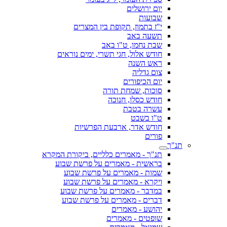
יום ירושלים
שבועות
י"ז בתמוז, תקופת בין המצרים
תשעה באב
שבת נחמו, ט"ו באב
חודש אלול, חגי תשרי, ימים נוראים
ראש השנה
צום גדליה
יום הכיפורים
סוכות, שמחת תורה
חודש כסלו, חנוכה
עשרה בטבת
ט"ו בשבט
חודש אדר, ארבעת הפרשיות
פורים
תנ"ך
תנ"ך - מאמרים כלליים, ביקורת המקרא
בראשית - מאמרים על פרשת שבוע
שמות - מאמרים על פרשת שבוע
ויקרא - מאמרים על פרשת שבוע
במדבר - מאמרים על פרשת שבוע
דברים - מאמרים על פרשת שבוע
יהושע - מאמרים
שופטים - מאמרים