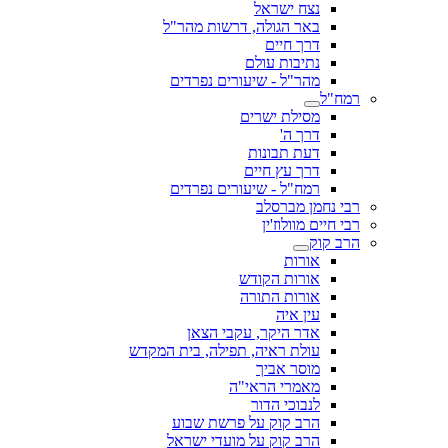
נצח ישראל
באר הגולה, דרשות מהר"ל
דרך חיים
נתיבות עולם
מהר"ל - שיעורים נפרדים
רמח"ל
מסילת ישרים
דרך ה'
דעת תבונות
דרך עץ חיים
רמח"ל - שיעורים נפרדים
רבי נחמן מברסלב
רבי חיים מוולוז'ין
הרב קוק
אורות
אורות הקודש
אורות התורה
עין איה
אדר היקר, עקבי הצאן
עולת ראיה, תפילה, בית המקדש
מוסר אביך
מאמרי הראי"ה
לנבוכי הדור
הרב קוק על פרשת שבוע
הרב קוק על מועדי ישראל