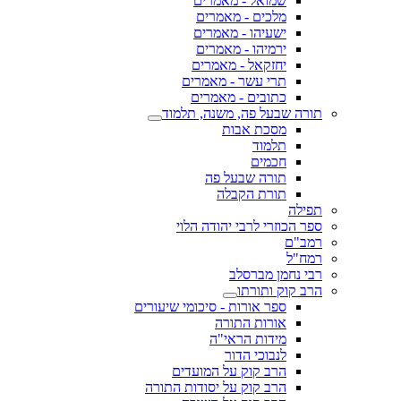
שמואל - מאמרים
מלכים - מאמרים
ישעיהו - מאמרים
ירמיהו - מאמרים
יחזקאל - מאמרים
תרי עשר - מאמרים
כתובים - מאמרים
תורה שבעל פה, משנה, תלמוד
מסכת אבות
תלמוד
חכמים
תורה שבעל פה
תורת הקבלה
תפילה
ספר הכוזרי לרבי יהודה הלוי
רמב"ם
רמח"ל
רבי נחמן מברסלב
הרב קוק ותורתו
ספר אורות - סיכומי שיעורים
אורות התורה
מידות הראי"ה
לנבוכי הדור
הרב קוק על המועדים
הרב קוק על יסודות התורה