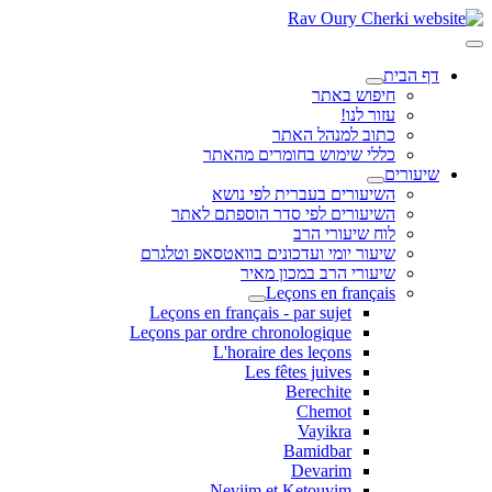
דף הבית
חיפוש באתר
עזור לנו!
כתוב למנהל האתר
כללי שימוש בחומרים מהאתר
שיעורים
השיעורים בעברית לפי נושא
השיעורים לפי סדר הוספתם לאתר
לוח שיעורי הרב
שיעור יומי ועדכונים בוואטסאפ וטלגרם
שיעורי הרב במכון מאיר
Leçons en français
Leçons en français - par sujet
Leçons par ordre chronologique
L'horaire des leçons
Les fêtes juives
Berechite
Chemot
Vayikra
Bamidbar
Devarim
Neviim et Ketouvim