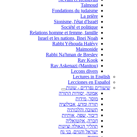
Talmoud
Fondations du judaisme
La prière
Sionisme, l'état d'Israël
Société et politique
Relations homme et femme, famille
Israel et les nations, Bnei Noah
Rabbi Yéhouda Halévy
Maimonide
Rabbi Na'hman de Breslev
Rav Kook
(Rav Askenazi (Manitou
Leçons divers
Lectures in English
Lecciones en Español
שיעורים נפרדים - שונות
אמונה, יסודות התורה
מוסר, מידות
תורה ומדע, אבולוציה
תשובה והלכותיה
דיבור, שפה, אותיות
חברה, אקטואליה
תהליך הגאולה וציונות
ישראל והגוים, בני נח