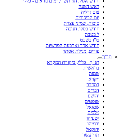
חודש אלול, חגי תשרי, ימים נוראים - כללי
ראש השנה
צום גדליה
יום הכיפורים
סוכות, שמיני עצרת
חודש כסלו, חנוכה
י' בטבת
ט"ו בשבט
חודש אדר וארבעת הפרשיות
פורים, מגילת אסתר
תנ"ך
תנ"ך - כללי, ביקורת המקרא
בראשית
שמות
ויקרא
במדבר
דברים
יהושע
שופטים
שמואל
מלכים
ישעיהו
ירמיהו
יחזקאל
תרי עשר