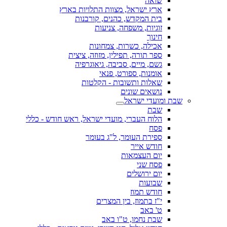
שואה
ארץ ישראל, מצוות התלויות בארץ
בית המקדש, כהנים, קורבנות
זוגיות, משפחה, צניעות
חינוך
אכילה, כשרות, צמחונות
ספר תורה, תפילין, מזוזה, ציצית
גשם, מיים, סביבה, גיאוגרפיה
אומנות, ספורט, פנאי
שאלות ותשובות - הקלטות
נושאים שונים
שבת ומועדי ישראל
שבת
הלוח העברי, מועדי ישראל, ראש חודש - כללי
פסח
ספירת העומר, ל"ג בעומר
חודש אייר
יום העצמאות
פסח שני
יום ירושלים
שבועות
חודש תמוז
י"ז בתמוז, בין המצרים
ט' באב
שבת נחמו, ט"ו באב