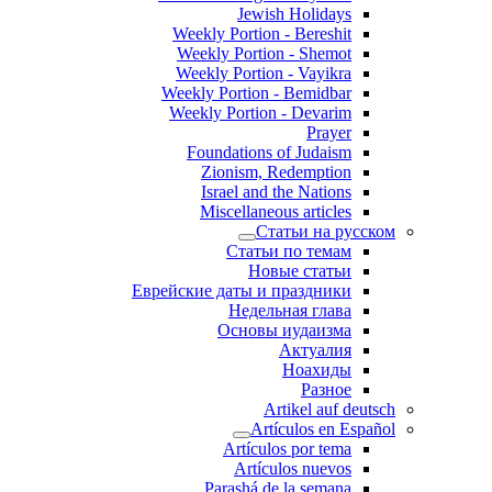
Jewish Holidays
Weekly Portion - Bereshit
Weekly Portion - Shemot
Weekly Portion - Vayikra
Weekly Portion - Bemidbar
Weekly Portion - Devarim
Prayer
Foundations of Judaism
Zionism, Redemption
Israel and the Nations
Miscellaneous articles
Статьи на русском
Статьи по темам
Новые статьи
Еврейские даты и праздники
Недельная глава
Основы иудаизма
Актуалия
Ноахиды
Разное
Artikel auf deutsch
Artículos en Español
Artículos por tema
Artículos nuevos
Parashá de la semana