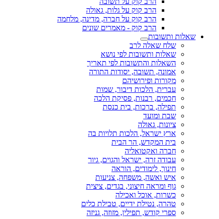
הרב קוק על תשובה
הרב קוק על גלות, גאולה
הרב קוק על חברה, מדינה, מלחמה
הרב קוק - מאמרים שונים
שאלות ותשובות
שלח שאלה לרב
שאלות ותשובות לפי נושא
השאלות והתשובות לפי תאריך
אמונה, תשובה, יסודות התורה
מקורות ופירושיהם
עברית, הלכות דיבור, שמות
חכמים, רבנות, פסיקת הלכה
תפילה, ברכות, בית כנסת
שבת ומועד
ציונות, גאולה
ארץ ישראל, הלכות תלויות בה
בית המקדש, הר הבית
חברה ואקטואליה
עבודה זרה, ישראל והגוים, גיור
חינוך, לימודים, הוראה
איש ואשה, משפחה, צניעות
גוף ומראה חיצוני, בגדים, ציצית
כשרות, אוכל ואכילה
טהרה, נטילת ידיים, טבילת כלים
ספרי קודש, תפילין, מזוזה, גניזה