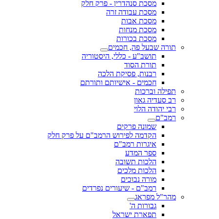
מסכת סנהדרין - פרק חלק
מסכת עבודה זרה
מסכת אבות
מסכת מנחות
מסכת בכורות
תורה שבעל פה, חכמים
תושב"ע - כללי, היסטוריה
תורת הסוד
רבנות, פסיקת הלכה
חכמים - אישיותם ותורתם
תפילה וברכות
רב סעדיה גאון
רבי יהודה הלוי
רמב"ם
שמונה פרקים
הקדמה לפירוש הרמב"ם על פרק חלק
איגרות רמב"ם
ספר המדע
הלכות תשובה
הלכות מלכים
מורה נבוכים
רמב"ם - שיעורים נפרדים
מהר"ל מפראג
גבורות ה'
תפארת ישראל