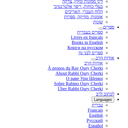
דיני ממונות ונזקין, צדקה
בעלי כוחות, ריפוי אלטרנטיבי
הלוח העברי, תאריכים
אומנות, מוזיקה, ספרות
שונות
ספרים
ספרים בעברית
Livres en français
Books in English
Книги на русском
ספרים לבני נח
אודות הרב
אודות הרב
À propos du Rav Oury Cherki
About Rabbi Oury Cherki
О раве Ури Шерки
Sobre Rabino Oury Cherki
Über Rabbi Oury Cherki
לכתוב לרב
Languages
עברית
Français
English
Русский
Español