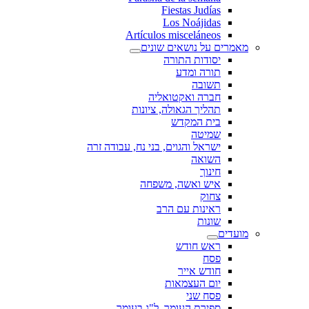
Fiestas Judías
Los Noájidas
Artículos misceláneos
מאמרים על נושאים שונים
יסודות התורה
תורה ומדע
תשובה
חברה ואקטואליה
תהליך הגאולה, ציונות
בית המקדש
שמיטה
ישראל והגוים, בני נח, עבודה זרה
השואה
חינוך
איש ואשה, משפחה
צחוק
ראינות עם הרב
שונות
מועדים
ראש חודש
פסח
חודש אייר
יום העצמאות
פסח שני
ספירת העומר, ל"ג בעומר