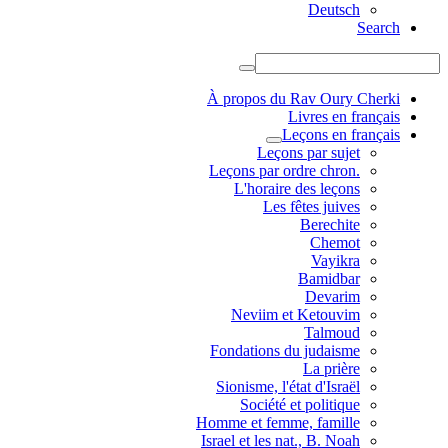
Deutsch
Search
À propos du Rav Oury Cherki
Livres en français
Leçons en français
Leçons par sujet
.Leçons par ordre chron
L'horaire des leçons
Les fêtes juives
Berechite
Chemot
Vayikra
Bamidbar
Devarim
Neviim et Ketouvim
Talmoud
Fondations du judaisme
La prière
Sionisme, l'état d'Israël
Société et politique
Homme et femme, famille
Israel et les nat., B. Noah