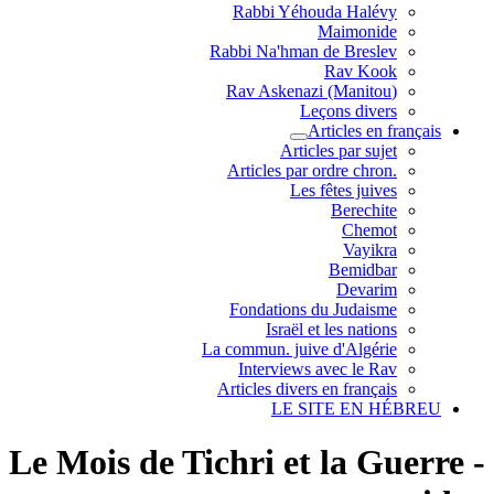
Rabbi Yéhouda Halévy
Maimonide
Rabbi Na'hman de Breslev
Rav Kook
(Rav Askenazi (Manitou
Leçons divers
Articles en français
Articles par sujet
.Articles par ordre chron
Les fêtes juives
Berechite
Chemot
Vayikra
Bemidbar
Devarim
Fondations du Judaisme
Israël et les nations
La commun. juive d'Algérie
Interviews avec le Rav
Articles divers en français
LE SITE EN HÉBREU
Le Mois de Tichri et la Guerre -