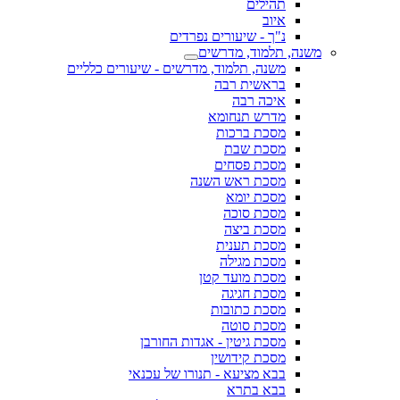
תהילים
איוב
נ"ך - שיעורים נפרדים
משנה, תלמוד, מדרשים
משנה, תלמוד, מדרשים - שיעורים כלליים
בראשית רבה
איכה רבה
מדרש תנחומא
מסכת ברכות
מסכת שבת
מסכת פסחים
מסכת ראש השנה
מסכת יומא
מסכת סוכה
מסכת ביצה
מסכת תענית
מסכת מגילה
מסכת מועד קטן
מסכת חגיגה
מסכת כתובות
מסכת סוטה
מסכת גיטין - אגדות החורבן
מסכת קידושין
בבא מציעא - תנורו של עכנאי
בבא בתרא