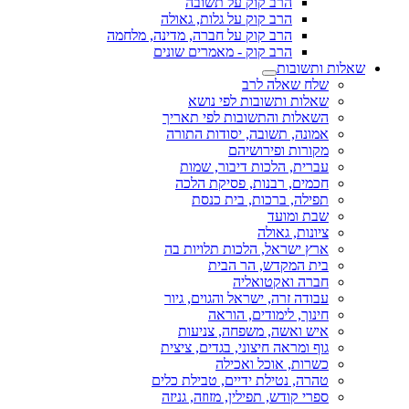
הרב קוק על תשובה
הרב קוק על גלות, גאולה
הרב קוק על חברה, מדינה, מלחמה
הרב קוק - מאמרים שונים
שאלות ותשובות
שלח שאלה לרב
שאלות ותשובות לפי נושא
השאלות והתשובות לפי תאריך
אמונה, תשובה, יסודות התורה
מקורות ופירושיהם
עברית, הלכות דיבור, שמות
חכמים, רבנות, פסיקת הלכה
תפילה, ברכות, בית כנסת
שבת ומועד
ציונות, גאולה
ארץ ישראל, הלכות תלויות בה
בית המקדש, הר הבית
חברה ואקטואליה
עבודה זרה, ישראל והגוים, גיור
חינוך, לימודים, הוראה
איש ואשה, משפחה, צניעות
גוף ומראה חיצוני, בגדים, ציצית
כשרות, אוכל ואכילה
טהרה, נטילת ידיים, טבילת כלים
ספרי קודש, תפילין, מזוזה, גניזה