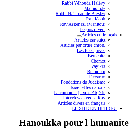
Rabbi Yéhouda Halévy
Maimonide
Rabbi Na'hman de Breslev
Rav Kook
(Rav Askenazi (Manitou
Leçons divers
Articles en français
Articles par sujet
.Articles par ordre chron
Les fêtes juives
Berechite
Chemot
Vayikra
Bemidbar
Devarim
Fondations du Judaisme
Israël et les nations
La commun. juive d'Algérie
Interviews avec le Rav
Articles divers en français
LE SITE EN HÉBREU
Hanoukka pour l'humanite