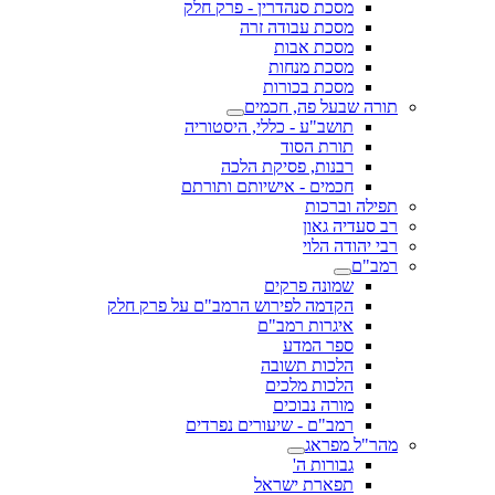
מסכת סנהדרין - פרק חלק
מסכת עבודה זרה
מסכת אבות
מסכת מנחות
מסכת בכורות
תורה שבעל פה, חכמים
תושב"ע - כללי, היסטוריה
תורת הסוד
רבנות, פסיקת הלכה
חכמים - אישיותם ותורתם
תפילה וברכות
רב סעדיה גאון
רבי יהודה הלוי
רמב"ם
שמונה פרקים
הקדמה לפירוש הרמב"ם על פרק חלק
איגרות רמב"ם
ספר המדע
הלכות תשובה
הלכות מלכים
מורה נבוכים
רמב"ם - שיעורים נפרדים
מהר"ל מפראג
גבורות ה'
תפארת ישראל