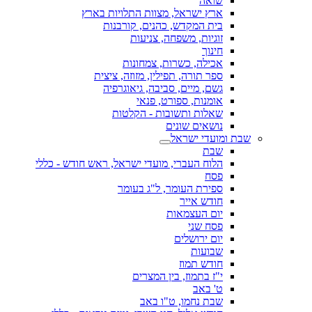
שואה
ארץ ישראל, מצוות התלויות בארץ
בית המקדש, כהנים, קורבנות
זוגיות, משפחה, צניעות
חינוך
אכילה, כשרות, צמחונות
ספר תורה, תפילין, מזוזה, ציצית
גשם, מיים, סביבה, גיאוגרפיה
אומנות, ספורט, פנאי
שאלות ותשובות - הקלטות
נושאים שונים
שבת ומועדי ישראל
שבת
הלוח העברי, מועדי ישראל, ראש חודש - כללי
פסח
ספירת העומר, ל"ג בעומר
חודש אייר
יום העצמאות
פסח שני
יום ירושלים
שבועות
חודש תמוז
י"ז בתמוז, בין המצרים
ט' באב
שבת נחמו, ט"ו באב