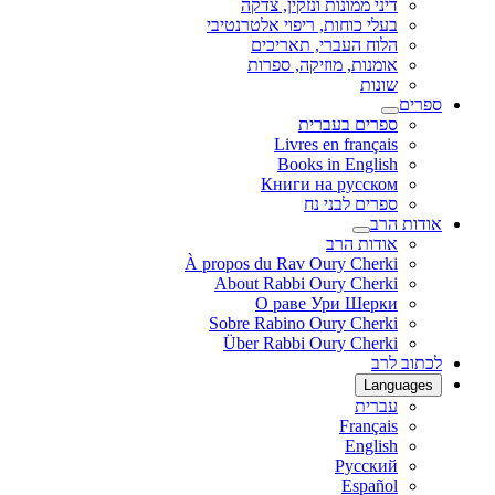
דיני ממונות ונזקין, צדקה
בעלי כוחות, ריפוי אלטרנטיבי
הלוח העברי, תאריכים
אומנות, מוזיקה, ספרות
שונות
ספרים
ספרים בעברית
Livres en français
Books in English
Книги на русском
ספרים לבני נח
אודות הרב
אודות הרב
À propos du Rav Oury Cherki
About Rabbi Oury Cherki
О раве Ури Шерки
Sobre Rabino Oury Cherki
Über Rabbi Oury Cherki
לכתוב לרב
Languages
עברית
Français
English
Русский
Español