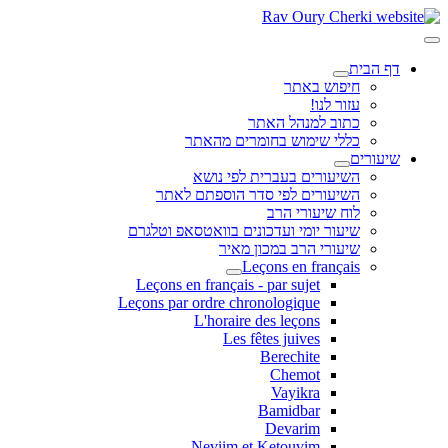
דף הבית
חיפוש באתר
עזור לנו!
כתוב למנהל האתר
כללי שימוש בחומרים מהאתר
שיעורים
השיעורים בעברית לפי נושא
השיעורים לפי סדר הוספתם לאתר
לוח שיעורי הרב
שיעור יומי ועדכונים בוואטסאפ וטלגרם
שיעורי הרב במכון מאיר
Leçons en français
Leçons en français - par sujet
Leçons par ordre chronologique
L'horaire des leçons
Les fêtes juives
Berechite
Chemot
Vayikra
Bamidbar
Devarim
Neviim et Ketouvim