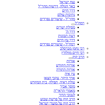
נצח ישראל
באר הגולה, דרשות מהר"ל
דרך חיים
נתיבות עולם
מהר"ל - שיעורים נפרדים
רמח"ל
מסילת ישרים
דרך ה'
דעת תבונות
דרך עץ חיים
רמח"ל - שיעורים נפרדים
רבי נחמן מברסלב
רבי חיים מוולוז'ין
הרב קוק
אורות
אורות הקודש
אורות התורה
עין איה
אדר היקר, עקבי הצאן
עולת ראיה, תפילה, בית המקדש
מוסר אביך
מאמרי הראי"ה
לנבוכי הדור
הרב קוק על פרשת שבוע
הרב קוק על מועדי ישראל