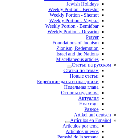
Jewish Holidays
Weekly Portion - Bereshit
Weekly Portion - Shemot
Weekly Portion - Vayikra
Weekly Portion - Bemidbar
Weekly Portion - Devarim
Prayer
Foundations of Judaism
Zionism, Redemption
Israel and the Nations
Miscellaneous articles
Статьи на русском
Статьи по темам
Новые статьи
Еврейские даты и праздники
Недельная глава
Основы иудаизма
Актуалия
Ноахиды
Разное
Artikel auf deutsch
Artículos en Español
Artículos por tema
Artículos nuevos
Parashá de la semana