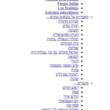
Fiestas Judías
Los Noájidas
Artículos misceláneos
מאמרים על נושאים שונים
יסודות התורה
תורה ומדע
תשובה
חברה ואקטואליה
תהליך הגאולה, ציונות
בית המקדש
שמיטה
ישראל והגוים, בני נח, עבודה זרה
השואה
חינוך
איש ואשה, משפחה
צחוק
ראינות עם הרב
שונות
מועדים
ראש חודש
פסח
חודש אייר
יום העצמאות
פסח שני
ספירת העומר, ל"ג בעומר