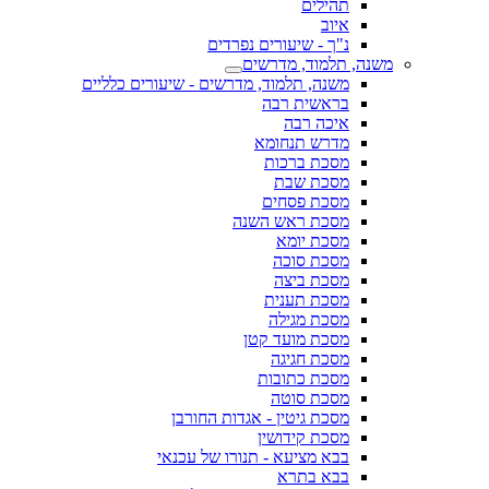
תהילים
איוב
נ"ך - שיעורים נפרדים
משנה, תלמוד, מדרשים
משנה, תלמוד, מדרשים - שיעורים כלליים
בראשית רבה
איכה רבה
מדרש תנחומא
מסכת ברכות
מסכת שבת
מסכת פסחים
מסכת ראש השנה
מסכת יומא
מסכת סוכה
מסכת ביצה
מסכת תענית
מסכת מגילה
מסכת מועד קטן
מסכת חגיגה
מסכת כתובות
מסכת סוטה
מסכת גיטין - אגדות החורבן
מסכת קידושין
בבא מציעא - תנורו של עכנאי
בבא בתרא