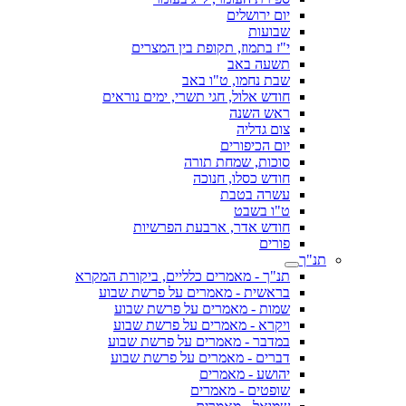
יום ירושלים
שבועות
י"ז בתמוז, תקופת בין המצרים
תשעה באב
שבת נחמו, ט"ו באב
חודש אלול, חגי תשרי, ימים נוראים
ראש השנה
צום גדליה
יום הכיפורים
סוכות, שמחת תורה
חודש כסלו, חנוכה
עשרה בטבת
ט"ו בשבט
חודש אדר, ארבעת הפרשיות
פורים
תנ"ך
תנ"ך - מאמרים כלליים, ביקורת המקרא
בראשית - מאמרים על פרשת שבוע
שמות - מאמרים על פרשת שבוע
ויקרא - מאמרים על פרשת שבוע
במדבר - מאמרים על פרשת שבוע
דברים - מאמרים על פרשת שבוע
יהושע - מאמרים
שופטים - מאמרים