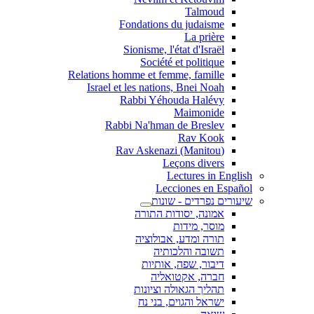
Talmoud
Fondations du judaisme
La prière
Sionisme, l'état d'Israël
Société et politique
Relations homme et femme, famille
Israel et les nations, Bnei Noah
Rabbi Yéhouda Halévy
Maimonide
Rabbi Na'hman de Breslev
Rav Kook
(Rav Askenazi (Manitou
Leçons divers
Lectures in English
Lecciones en Español
שיעורים נפרדים - שונות
אמונה, יסודות התורה
מוסר, מידות
תורה ומדע, אבולוציה
תשובה והלכותיה
דיבור, שפה, אותיות
חברה, אקטואליה
תהליך הגאולה וציונות
ישראל והגוים, בני נח