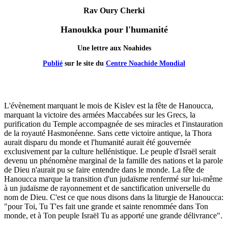
Rav Oury Cherki
Hanoukka pour l'humanité
Une lettre aux Noahides
Publié
sur le site du
Centre Noachide Mondial
L'évènement marquant le mois de Kislev est la fête de Hanoucca,
marquant la victoire des armées Maccabées sur les Grecs, la
purification du Temple accompagnée de ses miracles et l'instauration
de la royauté Hasmonéenne. Sans cette victoire antique, la Thora
aurait disparu du monde et l'humanité aurait été gouvernée
exclusivement par la culture hellénistique. Le peuple d'Israël serait
devenu un phénomène marginal de la famille des nations et la parole
de Dieu n'aurait pu se faire entendre dans le monde. La fête de
Hanoucca marque la transition d'un judaïsme renfermé sur lui-même
à un judaïsme de rayonnement et de sanctification universelle du
nom de Dieu. C'est ce que nous disons dans la liturgie de Hanoucca:
"pour Toi, Tu T'es fait une grande et sainte renommée dans Ton
monde, et à Ton peuple Israël Tu as apporté une grande délivrance".