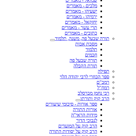
שמואל - מאמרים
מלכים - מאמרים
ישעיהו - מאמרים
ירמיהו - מאמרים
יחזקאל - מאמרים
תרי עשר - מאמרים
כתובים - מאמרים
תורה שבעל פה, משנה, תלמוד
מסכת אבות
תלמוד
חכמים
תורה שבעל פה
תורת הקבלה
תפילה
ספר הכוזרי לרבי יהודה הלוי
רמב"ם
רמח"ל
רבי נחמן מברסלב
הרב קוק ותורתו
ספר אורות - סיכומי שיעורים
אורות התורה
מידות הראי"ה
לנבוכי הדור
הרב קוק על המועדים
הרב קוק על יסודות התורה