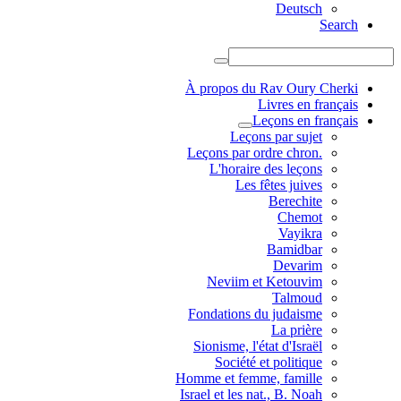
Deutsch
Search
À propos du Rav Oury Cherki
Livres en français
Leçons en français
Leçons par sujet
.Leçons par ordre chron
L'horaire des leçons
Les fêtes juives
Berechite
Chemot
Vayikra
Bamidbar
Devarim
Neviim et Ketouvim
Talmoud
Fondations du judaisme
La prière
Sionisme, l'état d'Israël
Société et politique
Homme et femme, famille
Israel et les nat., B. Noah