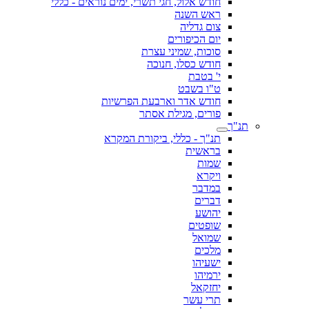
חודש אלול, חגי תשרי, ימים נוראים - כללי
ראש השנה
צום גדליה
יום הכיפורים
סוכות, שמיני עצרת
חודש כסלו, חנוכה
י' בטבת
ט"ו בשבט
חודש אדר וארבעת הפרשיות
פורים, מגילת אסתר
תנ"ך
תנ"ך - כללי, ביקורת המקרא
בראשית
שמות
ויקרא
במדבר
דברים
יהושע
שופטים
שמואל
מלכים
ישעיהו
ירמיהו
יחזקאל
תרי עשר