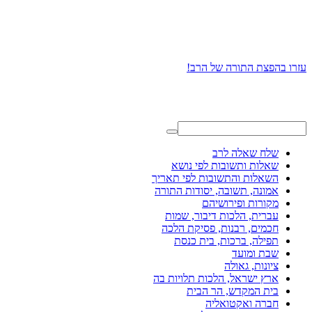
עזרו בהפצת התורה של הרב!
שלח שאלה לרב
שאלות ותשובות לפי נושא
השאלות והתשובות לפי תאריך
אמונה, תשובה, יסודות התורה
מקורות ופירושיהם
עברית, הלכות דיבור, שמות
חכמים, רבנות, פסיקת הלכה
תפילה, ברכות, בית כנסת
שבת ומועד
ציונות, גאולה
ארץ ישראל, הלכות תלויות בה
בית המקדש, הר הבית
חברה ואקטואליה