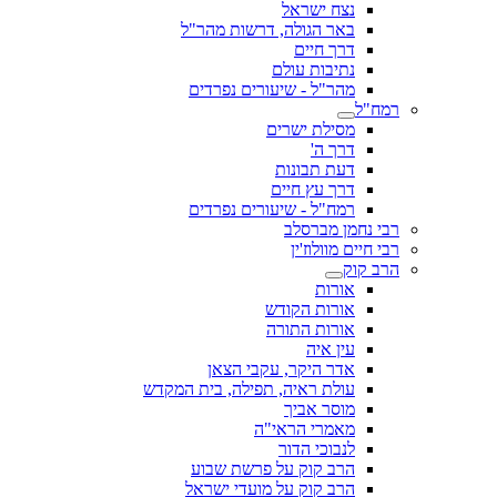
נצח ישראל
באר הגולה, דרשות מהר"ל
דרך חיים
נתיבות עולם
מהר"ל - שיעורים נפרדים
רמח"ל
מסילת ישרים
דרך ה'
דעת תבונות
דרך עץ חיים
רמח"ל - שיעורים נפרדים
רבי נחמן מברסלב
רבי חיים מוולוז'ין
הרב קוק
אורות
אורות הקודש
אורות התורה
עין איה
אדר היקר, עקבי הצאן
עולת ראיה, תפילה, בית המקדש
מוסר אביך
מאמרי הראי"ה
לנבוכי הדור
הרב קוק על פרשת שבוע
הרב קוק על מועדי ישראל