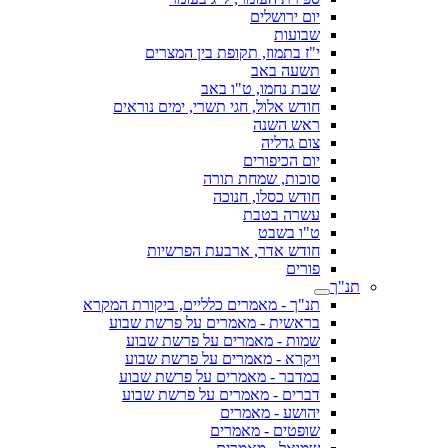
יום ירושלים
שבועות
י"ז בתמוז, תקופת בין המצרים
תשעה באב
שבת נחמו, ט"ו באב
חודש אלול, חגי תשרי, ימים נוראים
ראש השנה
צום גדליה
יום הכיפורים
סוכות, שמחת תורה
חודש כסלו, חנוכה
עשרה בטבת
ט"ו בשבט
חודש אדר, ארבעת הפרשיות
פורים
תנ"ך
תנ"ך - מאמרים כלליים, ביקורת המקרא
בראשית - מאמרים על פרשת שבוע
שמות - מאמרים על פרשת שבוע
ויקרא - מאמרים על פרשת שבוע
במדבר - מאמרים על פרשת שבוע
דברים - מאמרים על פרשת שבוע
יהושע - מאמרים
שופטים - מאמרים