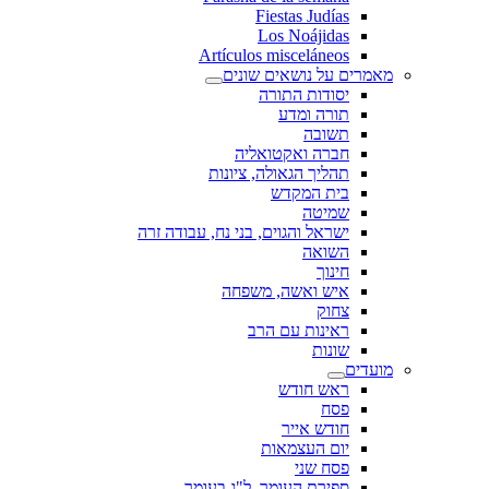
Fiestas Judías
Los Noájidas
Artículos misceláneos
מאמרים על נושאים שונים
יסודות התורה
תורה ומדע
תשובה
חברה ואקטואליה
תהליך הגאולה, ציונות
בית המקדש
שמיטה
ישראל והגוים, בני נח, עבודה זרה
השואה
חינוך
איש ואשה, משפחה
צחוק
ראינות עם הרב
שונות
מועדים
ראש חודש
פסח
חודש אייר
יום העצמאות
פסח שני
ספירת העומר, ל"ג בעומר