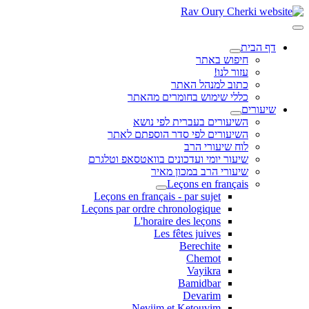
דף הבית
חיפוש באתר
עזור לנו!
כתוב למנהל האתר
כללי שימוש בחומרים מהאתר
שיעורים
השיעורים בעברית לפי נושא
השיעורים לפי סדר הוספתם לאתר
לוח שיעורי הרב
שיעור יומי ועדכונים בוואטסאפ וטלגרם
שיעורי הרב במכון מאיר
Leçons en français
Leçons en français - par sujet
Leçons par ordre chronologique
L'horaire des leçons
Les fêtes juives
Berechite
Chemot
Vayikra
Bamidbar
Devarim
Neviim et Ketouvim