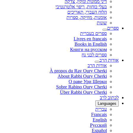
דיני ממונות ונזקין, צדקה
בעלי כוחות, ריפוי אלטרנטיבי
הלוח העברי, תאריכים
אומנות, מוזיקה, ספרות
שונות
ספרים
ספרים בעברית
Livres en français
Books in English
Книги на русском
ספרים לבני נח
אודות הרב
אודות הרב
À propos du Rav Oury Cherki
About Rabbi Oury Cherki
О раве Ури Шерки
Sobre Rabino Oury Cherki
Über Rabbi Oury Cherki
לכתוב לרב
Languages
עברית
Français
English
Русский
Español