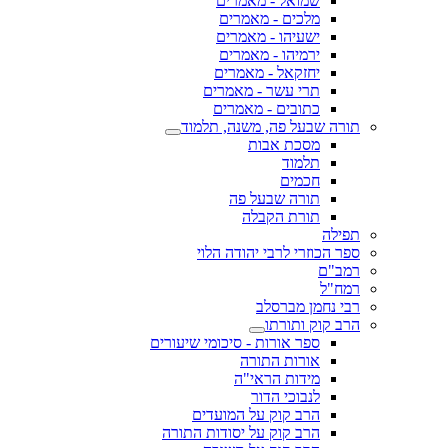
שמואל - מאמרים
מלכים - מאמרים
ישעיהו - מאמרים
ירמיהו - מאמרים
יחזקאל - מאמרים
תרי עשר - מאמרים
כתובים - מאמרים
תורה שבעל פה, משנה, תלמוד
מסכת אבות
תלמוד
חכמים
תורה שבעל פה
תורת הקבלה
תפילה
ספר הכוזרי לרבי יהודה הלוי
רמב"ם
רמח"ל
רבי נחמן מברסלב
הרב קוק ותורתו
ספר אורות - סיכומי שיעורים
אורות התורה
מידות הראי"ה
לנבוכי הדור
הרב קוק על המועדים
הרב קוק על יסודות התורה