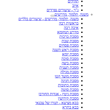
תהילים
איוב
נ"ך - שיעורים נפרדים
משנה, תלמוד, מדרשים
משנה, תלמוד, מדרשים - שיעורים כלליים
בראשית רבה
איכה רבה
מדרש תנחומא
מסכת ברכות
מסכת שבת
מסכת פסחים
מסכת ראש השנה
מסכת יומא
מסכת סוכה
מסכת ביצה
מסכת תענית
מסכת מגילה
מסכת מועד קטן
מסכת חגיגה
מסכת כתובות
מסכת סוטה
מסכת גיטין - אגדות החורבן
מסכת קידושין
בבא מציעא - תנורו של עכנאי
בבא בתרא