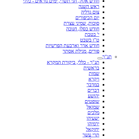
חודש אלול, חגי תשרי, ימים נוראים - כללי
ראש השנה
צום גדליה
יום הכיפורים
סוכות, שמיני עצרת
חודש כסלו, חנוכה
י' בטבת
ט"ו בשבט
חודש אדר וארבעת הפרשיות
פורים, מגילת אסתר
תנ"ך
תנ"ך - כללי, ביקורת המקרא
בראשית
שמות
ויקרא
במדבר
דברים
יהושע
שופטים
שמואל
מלכים
ישעיהו
ירמיהו
יחזקאל
תרי עשר