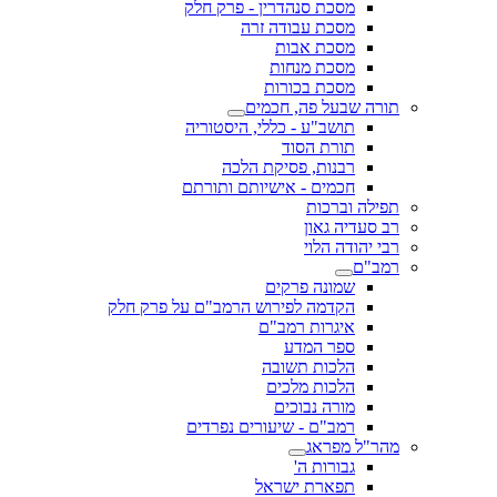
מסכת סנהדרין - פרק חלק
מסכת עבודה זרה
מסכת אבות
מסכת מנחות
מסכת בכורות
תורה שבעל פה, חכמים
תושב"ע - כללי, היסטוריה
תורת הסוד
רבנות, פסיקת הלכה
חכמים - אישיותם ותורתם
תפילה וברכות
רב סעדיה גאון
רבי יהודה הלוי
רמב"ם
שמונה פרקים
הקדמה לפירוש הרמב"ם על פרק חלק
איגרות רמב"ם
ספר המדע
הלכות תשובה
הלכות מלכים
מורה נבוכים
רמב"ם - שיעורים נפרדים
מהר"ל מפראג
גבורות ה'
תפארת ישראל