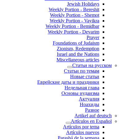
Jewish Holidays
Weekly Portion - Bereshit
Weekly Portion - Shemot
Weekly Portion - Vayikra
Weekly Portion - Bemidbar
Weekly Portion - Devarim
Prayer
Foundations of Judaism
Zionism, Redemption
Israel and the Nations
Miscellaneous articles
Статьи на русском
Статьи по темам
Новые статьи
Еврейские даты и праздники
Недельная глава
Основы иудаизма
Актуалия
Ноахиды
Разное
Artikel auf deutsch
Artículos en Español
Artículos por tema
Artículos nuevos
Parashá de la semana