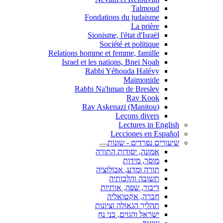
Talmoud
Fondations du judaisme
La prière
Sionisme, l'état d'Israël
Société et politique
Relations homme et femme, famille
Israel et les nations, Bnei Noah
Rabbi Yéhouda Halévy
Maimonide
Rabbi Na'hman de Breslev
Rav Kook
(Rav Askenazi (Manitou
Leçons divers
Lectures in English
Lecciones en Español
שיעורים נפרדים - שונות
אמונה, יסודות התורה
מוסר, מידות
תורה ומדע, אבולוציה
תשובה והלכותיה
דיבור, שפה, אותיות
חברה, אקטואליה
תהליך הגאולה וציונות
ישראל והגוים, בני נח