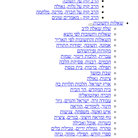
הרב קוק על תשובה
הרב קוק על גלות, גאולה
הרב קוק על חברה, מדינה, מלחמה
הרב קוק - מאמרים שונים
שאלות ותשובות
שלח שאלה לרב
שאלות ותשובות לפי נושא
השאלות והתשובות לפי תאריך
אמונה, תשובה, יסודות התורה
מקורות ופירושיהם
עברית, הלכות דיבור, שמות
חכמים, רבנות, פסיקת הלכה
תפילה, ברכות, בית כנסת
שבת ומועד
ציונות, גאולה
ארץ ישראל, הלכות תלויות בה
בית המקדש, הר הבית
חברה ואקטואליה
עבודה זרה, ישראל והגוים, גיור
חינוך, לימודים, הוראה
איש ואשה, משפחה, צניעות
גוף ומראה חיצוני, בגדים, ציצית
כשרות, אוכל ואכילה
טהרה, נטילת ידיים, טבילת כלים
ספרי קודש, תפילין, מזוזה, גניזה