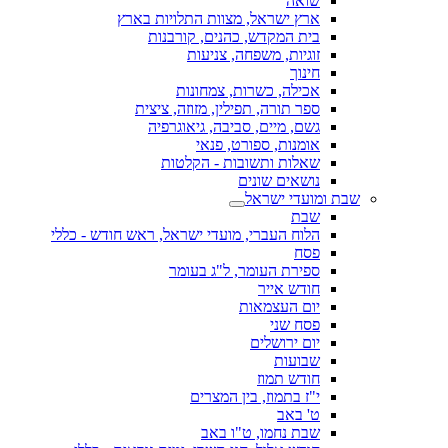
שואה
ארץ ישראל, מצוות התלויות בארץ
בית המקדש, כהנים, קורבנות
זוגיות, משפחה, צניעות
חינוך
אכילה, כשרות, צמחונות
ספר תורה, תפילין, מזוזה, ציצית
גשם, מיים, סביבה, גיאוגרפיה
אומנות, ספורט, פנאי
שאלות ותשובות - הקלטות
נושאים שונים
שבת ומועדי ישראל
שבת
הלוח העברי, מועדי ישראל, ראש חודש - כללי
פסח
ספירת העומר, ל"ג בעומר
חודש אייר
יום העצמאות
פסח שני
יום ירושלים
שבועות
חודש תמוז
י"ז בתמוז, בין המצרים
ט' באב
שבת נחמו, ט"ו באב