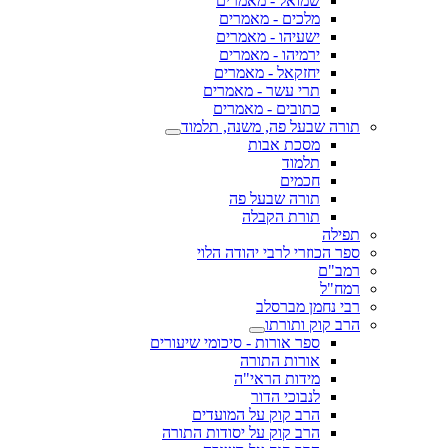
שמואל - מאמרים
מלכים - מאמרים
ישעיהו - מאמרים
ירמיהו - מאמרים
יחזקאל - מאמרים
תרי עשר - מאמרים
כתובים - מאמרים
תורה שבעל פה, משנה, תלמוד
מסכת אבות
תלמוד
חכמים
תורה שבעל פה
תורת הקבלה
תפילה
ספר הכוזרי לרבי יהודה הלוי
רמב"ם
רמח"ל
רבי נחמן מברסלב
הרב קוק ותורתו
ספר אורות - סיכומי שיעורים
אורות התורה
מידות הראי"ה
לנבוכי הדור
הרב קוק על המועדים
הרב קוק על יסודות התורה