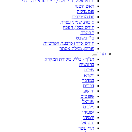
חודש אלול, חגי תשרי, ימים נוראים - כללי
ראש השנה
צום גדליה
יום הכיפורים
סוכות, שמיני עצרת
חודש כסלו, חנוכה
י' בטבת
ט"ו בשבט
חודש אדר וארבעת הפרשיות
פורים, מגילת אסתר
תנ"ך
תנ"ך - כללי, ביקורת המקרא
בראשית
שמות
ויקרא
במדבר
דברים
יהושע
שופטים
שמואל
מלכים
ישעיהו
ירמיהו
יחזקאל
תרי עשר