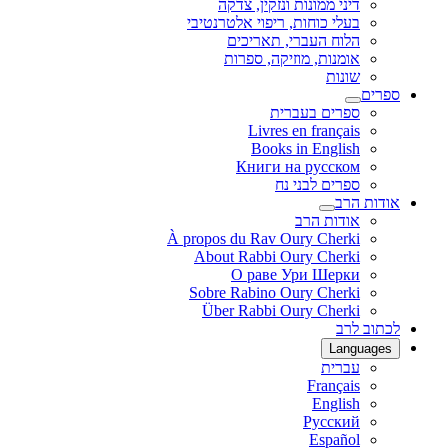
דיני ממונות ונזקין, צדקה
בעלי כוחות, ריפוי אלטרנטיבי
הלוח העברי, תאריכים
אומנות, מוזיקה, ספרות
שונות
ספרים
ספרים בעברית
Livres en français
Books in English
Книги на русском
ספרים לבני נח
אודות הרב
אודות הרב
À propos du Rav Oury Cherki
About Rabbi Oury Cherki
О раве Ури Шерки
Sobre Rabino Oury Cherki
Über Rabbi Oury Cherki
לכתוב לרב
Languages
עברית
Français
English
Русский
Español