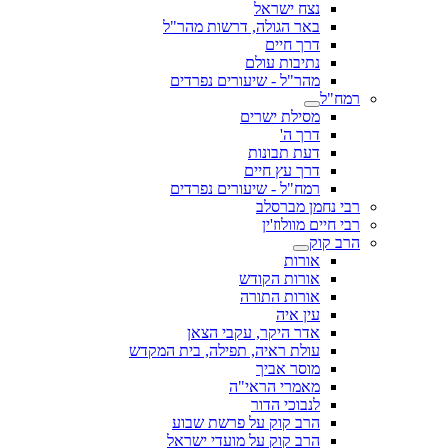
נצח ישראל
באר הגולה, דרשות מהר"ל
דרך חיים
נתיבות עולם
מהר"ל - שיעורים נפרדים
רמח"ל
מסילת ישרים
דרך ה'
דעת תבונות
דרך עץ חיים
רמח"ל - שיעורים נפרדים
רבי נחמן מברסלב
רבי חיים מוולוז'ין
הרב קוק
אורות
אורות הקודש
אורות התורה
עין איה
אדר היקר, עקבי הצאן
עולת ראיה, תפילה, בית המקדש
מוסר אביך
מאמרי הראי"ה
לנבוכי הדור
הרב קוק על פרשת שבוע
הרב קוק על מועדי ישראל