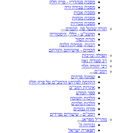
מסכת סנהדרין - פרק חלק
מסכת עבודה זרה
מסכת אבות
מסכת מנחות
מסכת בכורות
תורה שבעל פה, חכמים
תושב"ע - כללי, היסטוריה
תורת הסוד
רבנות, פסיקת הלכה
חכמים - אישיותם ותורתם
תפילה וברכות
רב סעדיה גאון
רבי יהודה הלוי
רמב"ם
שמונה פרקים
הקדמה לפירוש הרמב"ם על פרק חלק
איגרות רמב"ם
ספר המדע
הלכות תשובה
הלכות מלכים
מורה נבוכים
רמב"ם - שיעורים נפרדים
מהר"ל מפראג
גבורות ה'
תפארת ישראל