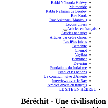
Rabbi Yéhouda Halévy
Maimonide
Rabbi Na'hman de Breslev
Rav Kook
(Rav Askenazi (Manitou
Leçons divers
Articles en français
Articles par sujet
.Articles par ordre chron
Les fêtes juives
Berechite
Chemot
Vayikra
Bemidbar
Devarim
Fondations du Judaisme
Israël et les nations
La commun. juive d'Algérie
Interviews avec le Rav
Articles divers en français
LE SITE EN HÉBREU
Béréchit - Une civilisation