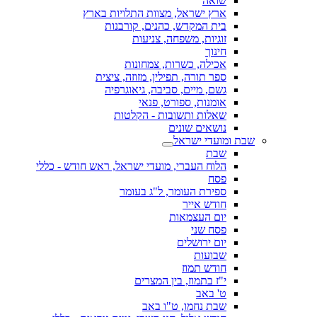
שואה
ארץ ישראל, מצוות התלויות בארץ
בית המקדש, כהנים, קורבנות
זוגיות, משפחה, צניעות
חינוך
אכילה, כשרות, צמחונות
ספר תורה, תפילין, מזוזה, ציצית
גשם, מיים, סביבה, גיאוגרפיה
אומנות, ספורט, פנאי
שאלות ותשובות - הקלטות
נושאים שונים
שבת ומועדי ישראל
שבת
הלוח העברי, מועדי ישראל, ראש חודש - כללי
פסח
ספירת העומר, ל"ג בעומר
חודש אייר
יום העצמאות
פסח שני
יום ירושלים
שבועות
חודש תמוז
י"ז בתמוז, בין המצרים
ט' באב
שבת נחמו, ט"ו באב