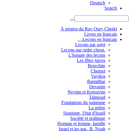
Deutsch
Search
À propos du Rav Oury Cherki
Livres en français
Leçons en français
Leçons par sujet
.Leçons par ordre chron
L'horaire des leçons
Les fêtes juives
Berechite
Chemot
Vayikra
Bamidbar
Devarim
Neviim et Ketouvim
Talmoud
Fondations du judaisme
La prière
Sionisme, l'état d'Israël
Société et politique
Homme et femme, famille
Israel et les nat., B. Noah