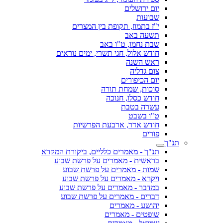
יום ירושלים
שבועות
י"ז בתמוז, תקופת בין המצרים
תשעה באב
שבת נחמו, ט"ו באב
חודש אלול, חגי תשרי, ימים נוראים
ראש השנה
צום גדליה
יום הכיפורים
סוכות, שמחת תורה
חודש כסלו, חנוכה
עשרה בטבת
ט"ו בשבט
חודש אדר, ארבעת הפרשיות
פורים
תנ"ך
תנ"ך - מאמרים כלליים, ביקורת המקרא
בראשית - מאמרים על פרשת שבוע
שמות - מאמרים על פרשת שבוע
ויקרא - מאמרים על פרשת שבוע
במדבר - מאמרים על פרשת שבוע
דברים - מאמרים על פרשת שבוע
יהושע - מאמרים
שופטים - מאמרים