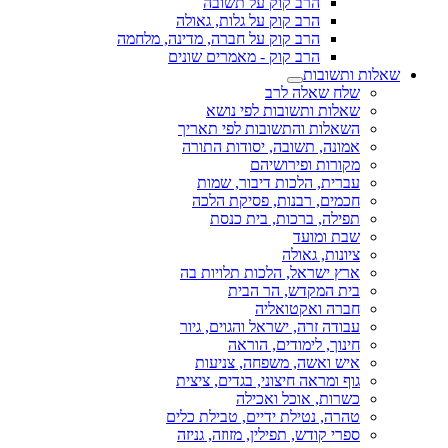
הרב קוק על תשובה
הרב קוק על גלות, גאולה
הרב קוק על חברה, מדינה, מלחמה
הרב קוק - מאמרים שונים
שאלות ותשובות
שלח שאלה לרב
שאלות ותשובות לפי נושא
השאלות והתשובות לפי תאריך
אמונה, תשובה, יסודות התורה
מקורות ופירושיהם
עברית, הלכות דיבור, שמות
חכמים, רבנות, פסיקת הלכה
תפילה, ברכות, בית כנסת
שבת ומועד
ציונות, גאולה
ארץ ישראל, הלכות תלויות בה
בית המקדש, הר הבית
חברה ואקטואליה
עבודה זרה, ישראל והגוים, גיור
חינוך, לימודים, הוראה
איש ואשה, משפחה, צניעות
גוף ומראה חיצוני, בגדים, ציצית
כשרות, אוכל ואכילה
טהרה, נטילת ידיים, טבילת כלים
ספרי קודש, תפילין, מזוזה, גניזה