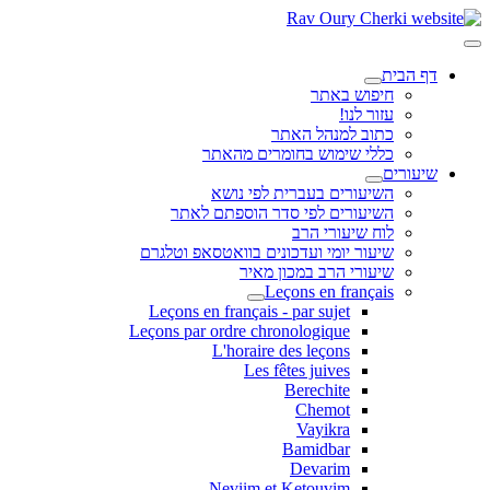
דף הבית
חיפוש באתר
עזור לנו!
כתוב למנהל האתר
כללי שימוש בחומרים מהאתר
שיעורים
השיעורים בעברית לפי נושא
השיעורים לפי סדר הוספתם לאתר
לוח שיעורי הרב
שיעור יומי ועדכונים בוואטסאפ וטלגרם
שיעורי הרב במכון מאיר
Leçons en français
Leçons en français - par sujet
Leçons par ordre chronologique
L'horaire des leçons
Les fêtes juives
Berechite
Chemot
Vayikra
Bamidbar
Devarim
Neviim et Ketouvim