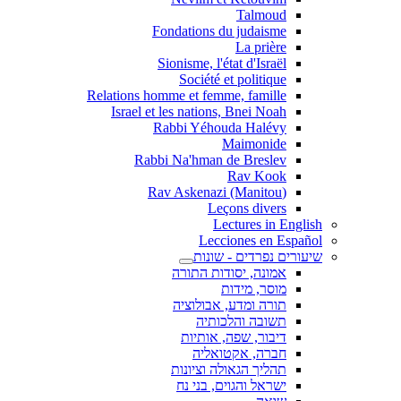
Talmoud
Fondations du judaisme
La prière
Sionisme, l'état d'Israël
Société et politique
Relations homme et femme, famille
Israel et les nations, Bnei Noah
Rabbi Yéhouda Halévy
Maimonide
Rabbi Na'hman de Breslev
Rav Kook
(Rav Askenazi (Manitou
Leçons divers
Lectures in English
Lecciones en Español
שיעורים נפרדים - שונות
אמונה, יסודות התורה
מוסר, מידות
תורה ומדע, אבולוציה
תשובה והלכותיה
דיבור, שפה, אותיות
חברה, אקטואליה
תהליך הגאולה וציונות
ישראל והגוים, בני נח