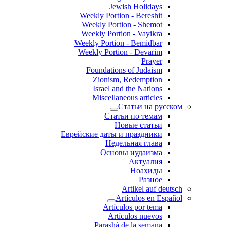
Jewish Holidays
Weekly Portion - Bereshit
Weekly Portion - Shemot
Weekly Portion - Vayikra
Weekly Portion - Bemidbar
Weekly Portion - Devarim
Prayer
Foundations of Judaism
Zionism, Redemption
Israel and the Nations
Miscellaneous articles
Статьи на русском
Статьи по темам
Новые статьи
Еврейские даты и праздники
Недельная глава
Основы иудаизма
Актуалия
Ноахиды
Разное
Artikel auf deutsch
Artículos en Español
Artículos por tema
Artículos nuevos
Parashá de la semana