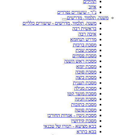
תהילים
איוב
נ"ך - שיעורים נפרדים
משנה, תלמוד, מדרשים
משנה, תלמוד, מדרשים - שיעורים כלליים
בראשית רבה
איכה רבה
מדרש תנחומא
מסכת ברכות
מסכת שבת
מסכת פסחים
מסכת ראש השנה
מסכת יומא
מסכת סוכה
מסכת ביצה
מסכת תענית
מסכת מגילה
מסכת מועד קטן
מסכת חגיגה
מסכת כתובות
מסכת סוטה
מסכת גיטין - אגדות החורבן
מסכת קידושין
בבא מציעא - תנורו של עכנאי
בבא בתרא