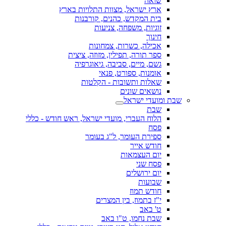
שואה
ארץ ישראל, מצוות התלויות בארץ
בית המקדש, כהנים, קורבנות
זוגיות, משפחה, צניעות
חינוך
אכילה, כשרות, צמחונות
ספר תורה, תפילין, מזוזה, ציצית
גשם, מיים, סביבה, גיאוגרפיה
אומנות, ספורט, פנאי
שאלות ותשובות - הקלטות
נושאים שונים
שבת ומועדי ישראל
שבת
הלוח העברי, מועדי ישראל, ראש חודש - כללי
פסח
ספירת העומר, ל"ג בעומר
חודש אייר
יום העצמאות
פסח שני
יום ירושלים
שבועות
חודש תמוז
י"ז בתמוז, בין המצרים
ט' באב
שבת נחמו, ט"ו באב