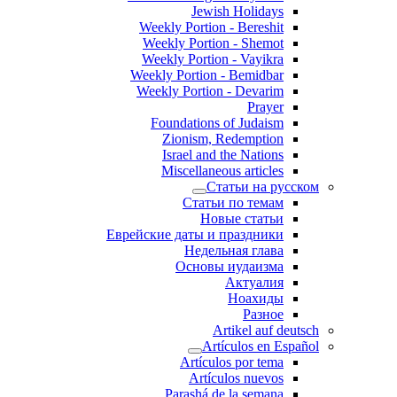
Jewish Holidays
Weekly Portion - Bereshit
Weekly Portion - Shemot
Weekly Portion - Vayikra
Weekly Portion - Bemidbar
Weekly Portion - Devarim
Prayer
Foundations of Judaism
Zionism, Redemption
Israel and the Nations
Miscellaneous articles
Статьи на русском
Статьи по темам
Новые статьи
Еврейские даты и праздники
Недельная глава
Основы иудаизма
Актуалия
Ноахиды
Разное
Artikel auf deutsch
Artículos en Español
Artículos por tema
Artículos nuevos
Parashá de la semana