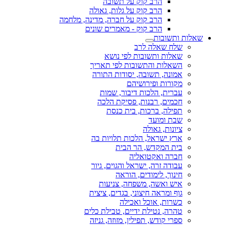
הרב קוק על תשובה
הרב קוק על גלות, גאולה
הרב קוק על חברה, מדינה, מלחמה
הרב קוק - מאמרים שונים
שאלות ותשובות
שלח שאלה לרב
שאלות ותשובות לפי נושא
השאלות והתשובות לפי תאריך
אמונה, תשובה, יסודות התורה
מקורות ופירושיהם
עברית, הלכות דיבור, שמות
חכמים, רבנות, פסיקת הלכה
תפילה, ברכות, בית כנסת
שבת ומועד
ציונות, גאולה
ארץ ישראל, הלכות תלויות בה
בית המקדש, הר הבית
חברה ואקטואליה
עבודה זרה, ישראל והגוים, גיור
חינוך, לימודים, הוראה
איש ואשה, משפחה, צניעות
גוף ומראה חיצוני, בגדים, ציצית
כשרות, אוכל ואכילה
טהרה, נטילת ידיים, טבילת כלים
ספרי קודש, תפילין, מזוזה, גניזה