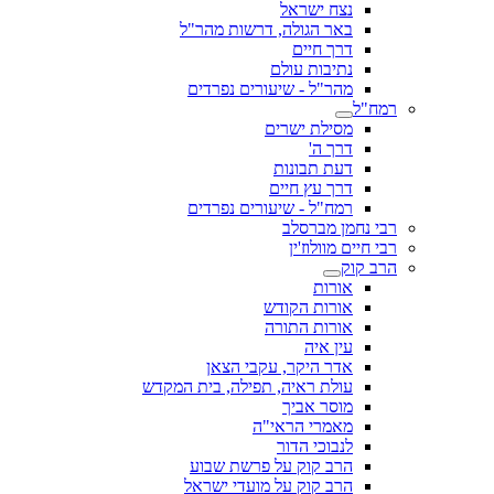
נצח ישראל
באר הגולה, דרשות מהר"ל
דרך חיים
נתיבות עולם
מהר"ל - שיעורים נפרדים
רמח"ל
מסילת ישרים
דרך ה'
דעת תבונות
דרך עץ חיים
רמח"ל - שיעורים נפרדים
רבי נחמן מברסלב
רבי חיים מוולוז'ין
הרב קוק
אורות
אורות הקודש
אורות התורה
עין איה
אדר היקר, עקבי הצאן
עולת ראיה, תפילה, בית המקדש
מוסר אביך
מאמרי הראי"ה
לנבוכי הדור
הרב קוק על פרשת שבוע
הרב קוק על מועדי ישראל