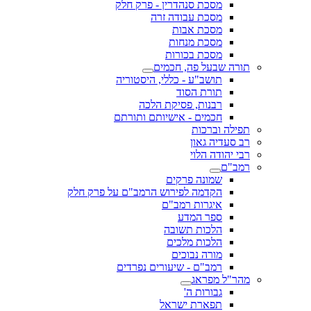
מסכת סנהדרין - פרק חלק
מסכת עבודה זרה
מסכת אבות
מסכת מנחות
מסכת בכורות
תורה שבעל פה, חכמים
תושב"ע - כללי, היסטוריה
תורת הסוד
רבנות, פסיקת הלכה
חכמים - אישיותם ותורתם
תפילה וברכות
רב סעדיה גאון
רבי יהודה הלוי
רמב"ם
שמונה פרקים
הקדמה לפירוש הרמב"ם על פרק חלק
איגרות רמב"ם
ספר המדע
הלכות תשובה
הלכות מלכים
מורה נבוכים
רמב"ם - שיעורים נפרדים
מהר"ל מפראג
גבורות ה'
תפארת ישראל