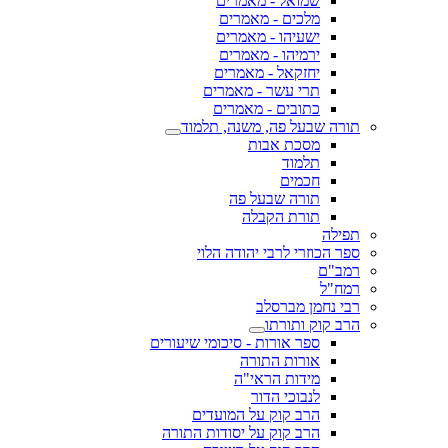
שמואל - מאמרים
מלכים - מאמרים
ישעיהו - מאמרים
ירמיהו - מאמרים
יחזקאל - מאמרים
תרי עשר - מאמרים
כתובים - מאמרים
תורה שבעל פה, משנה, תלמוד
מסכת אבות
תלמוד
חכמים
תורה שבעל פה
תורת הקבלה
תפילה
ספר הכוזרי לרבי יהודה הלוי
רמב"ם
רמח"ל
רבי נחמן מברסלב
הרב קוק ותורתו
ספר אורות - סיכומי שיעורים
אורות התורה
מידות הראי"ה
לנבוכי הדור
הרב קוק על המועדים
הרב קוק על יסודות התורה