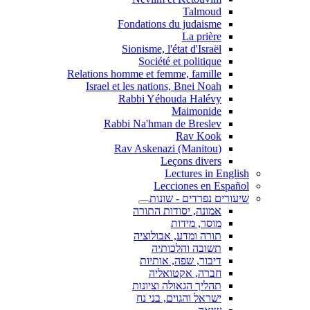
Talmoud
Fondations du judaisme
La prière
Sionisme, l'état d'Israël
Société et politique
Relations homme et femme, famille
Israel et les nations, Bnei Noah
Rabbi Yéhouda Halévy
Maimonide
Rabbi Na'hman de Breslev
Rav Kook
(Rav Askenazi (Manitou
Leçons divers
Lectures in English
Lecciones en Español
שיעורים נפרדים - שונות
אמונה, יסודות התורה
מוסר, מידות
תורה ומדע, אבולוציה
תשובה והלכותיה
דיבור, שפה, אותיות
חברה, אקטואליה
תהליך הגאולה וציונות
ישראל והגוים, בני נח