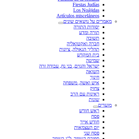
Fiestas Judías
Los Noájidas
Artículos misceláneos
מאמרים על נושאים שונים
יסודות התורה
תורה ומדע
תשובה
חברה ואקטואליה
תהליך הגאולה, ציונות
בית המקדש
שמיטה
ישראל והגוים, בני נח, עבודה זרה
השואה
חינוך
איש ואשה, משפחה
צחוק
ראינות עם הרב
שונות
מועדים
ראש חודש
פסח
חודש אייר
יום העצמאות
פסח שני
ספירת העומר, ל"ג בעומר