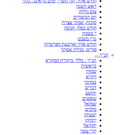
חודש אלול, חגי תשרי, ימים נוראים - כללי
ראש השנה
צום גדליה
יום הכיפורים
סוכות, שמיני עצרת
חודש כסלו, חנוכה
י' בטבת
ט"ו בשבט
חודש אדר וארבעת הפרשיות
פורים, מגילת אסתר
תנ"ך
תנ"ך - כללי, ביקורת המקרא
בראשית
שמות
ויקרא
במדבר
דברים
יהושע
שופטים
שמואל
מלכים
ישעיהו
ירמיהו
יחזקאל
תרי עשר