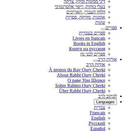
דיני ממונות ונזקין, צדקה
בעלי כוחות, ריפוי אלטרנטיבי
הלוח העברי, תאריכים
אומנות, מוזיקה, ספרות
שונות
ספרים
ספרים בעברית
Livres en français
Books in English
Книги на русском
ספרים לבני נח
אודות הרב
אודות הרב
À propos du Rav Oury Cherki
About Rabbi Oury Cherki
О раве Ури Шерки
Sobre Rabino Oury Cherki
Über Rabbi Oury Cherki
לכתוב לרב
Languages
עברית
Français
English
Русский
Español