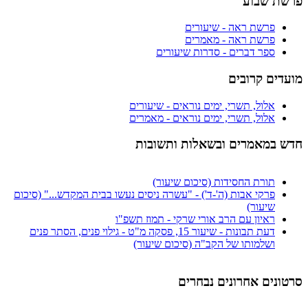
פרשת שבוע
פרשת ראה - שיעורים
פרשת ראה - מאמרים
ספר דברים - סדרות שיעורים
מועדים קרובים
אלול, תשרי, ימים נוראים - שיעורים
אלול, תשרי, ימים נוראים - מאמרים
חדש במאמרים ובשאלות ותשובות
תורת החסידות (סיכום שיעור)
פרקי אבות (ה'-ד') - "עשרה ניסים נעשו בבית המקדש..." (סיכום
שיעור)
ראיון עם הרב אורי שרקי - תמוז תשפ"ו
דעת תבונות - שיעור 15, פסקה מ"ט - גילוי פנים, הסתר פנים
ושלמותו של הקב"ה (סיכום שיעור)
סרטונים אחרונים נבחרים