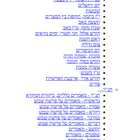
יום ירושלים
שבועות
י"ז בתמוז, תקופת בין המצרים
תשעה באב
שבת נחמו, ט"ו באב
חודש אלול, חגי תשרי, ימים נוראים
ראש השנה
צום גדליה
יום הכיפורים
סוכות, שמחת תורה
חודש כסלו, חנוכה
עשרה בטבת
ט"ו בשבט
חודש אדר, ארבעת הפרשיות
פורים
תנ"ך
תנ"ך - מאמרים כלליים, ביקורת המקרא
בראשית - מאמרים על פרשת שבוע
שמות - מאמרים על פרשת שבוע
ויקרא - מאמרים על פרשת שבוע
במדבר - מאמרים על פרשת שבוע
דברים - מאמרים על פרשת שבוע
יהושע - מאמרים
שופטים - מאמרים