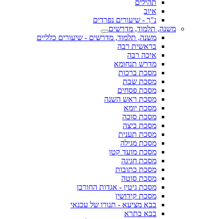
תהילים
איוב
נ"ך - שיעורים נפרדים
משנה, תלמוד, מדרשים
משנה, תלמוד, מדרשים - שיעורים כלליים
בראשית רבה
איכה רבה
מדרש תנחומא
מסכת ברכות
מסכת שבת
מסכת פסחים
מסכת ראש השנה
מסכת יומא
מסכת סוכה
מסכת ביצה
מסכת תענית
מסכת מגילה
מסכת מועד קטן
מסכת חגיגה
מסכת כתובות
מסכת סוטה
מסכת גיטין - אגדות החורבן
מסכת קידושין
בבא מציעא - תנורו של עכנאי
בבא בתרא