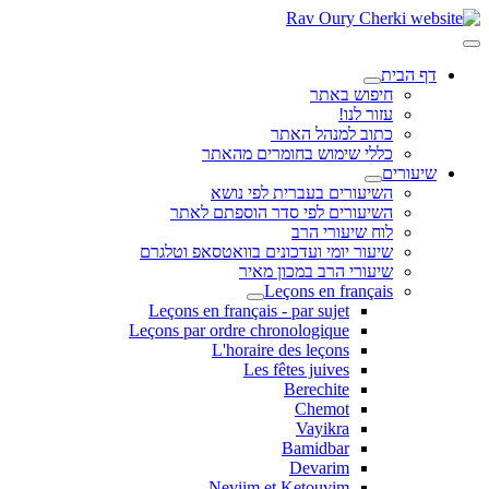
דף הבית
חיפוש באתר
עזור לנו!
כתוב למנהל האתר
כללי שימוש בחומרים מהאתר
שיעורים
השיעורים בעברית לפי נושא
השיעורים לפי סדר הוספתם לאתר
לוח שיעורי הרב
שיעור יומי ועדכונים בוואטסאפ וטלגרם
שיעורי הרב במכון מאיר
Leçons en français
Leçons en français - par sujet
Leçons par ordre chronologique
L'horaire des leçons
Les fêtes juives
Berechite
Chemot
Vayikra
Bamidbar
Devarim
Neviim et Ketouvim