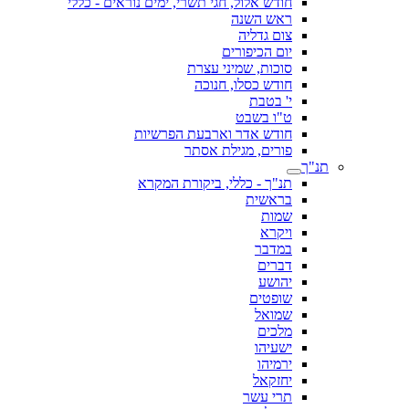
חודש אלול, חגי תשרי, ימים נוראים - כללי
ראש השנה
צום גדליה
יום הכיפורים
סוכות, שמיני עצרת
חודש כסלו, חנוכה
י' בטבת
ט"ו בשבט
חודש אדר וארבעת הפרשיות
פורים, מגילת אסתר
תנ"ך
תנ"ך - כללי, ביקורת המקרא
בראשית
שמות
ויקרא
במדבר
דברים
יהושע
שופטים
שמואל
מלכים
ישעיהו
ירמיהו
יחזקאל
תרי עשר