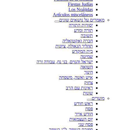
Fiestas Judías
Los Noájidas
Artículos misceláneos
מאמרים על נושאים שונים
יסודות התורה
תורה ומדע
תשובה
חברה ואקטואליה
תהליך הגאולה, ציונות
בית המקדש
שמיטה
ישראל והגוים, בני נח, עבודה זרה
השואה
חינוך
איש ואשה, משפחה
צחוק
ראינות עם הרב
שונות
מועדים
ראש חודש
פסח
חודש אייר
יום העצמאות
פסח שני
ספירת העומר, ל"ג בעומר