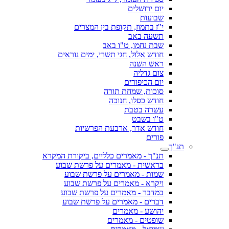
יום ירושלים
שבועות
י"ז בתמוז, תקופת בין המצרים
תשעה באב
שבת נחמו, ט"ו באב
חודש אלול, חגי תשרי, ימים נוראים
ראש השנה
צום גדליה
יום הכיפורים
סוכות, שמחת תורה
חודש כסלו, חנוכה
עשרה בטבת
ט"ו בשבט
חודש אדר, ארבעת הפרשיות
פורים
תנ"ך
תנ"ך - מאמרים כלליים, ביקורת המקרא
בראשית - מאמרים על פרשת שבוע
שמות - מאמרים על פרשת שבוע
ויקרא - מאמרים על פרשת שבוע
במדבר - מאמרים על פרשת שבוע
דברים - מאמרים על פרשת שבוע
יהושע - מאמרים
שופטים - מאמרים