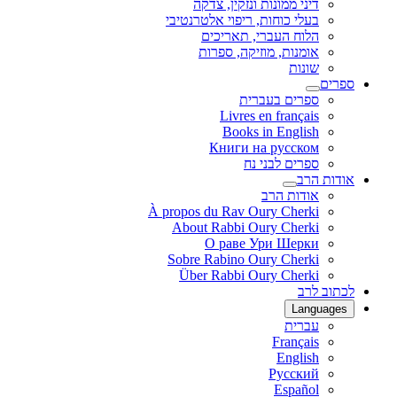
דיני ממונות ונזקין, צדקה
בעלי כוחות, ריפוי אלטרנטיבי
הלוח העברי, תאריכים
אומנות, מוזיקה, ספרות
שונות
ספרים
ספרים בעברית
Livres en français
Books in English
Книги на русском
ספרים לבני נח
אודות הרב
אודות הרב
À propos du Rav Oury Cherki
About Rabbi Oury Cherki
О раве Ури Шерки
Sobre Rabino Oury Cherki
Über Rabbi Oury Cherki
לכתוב לרב
Languages
עברית
Français
English
Русский
Español