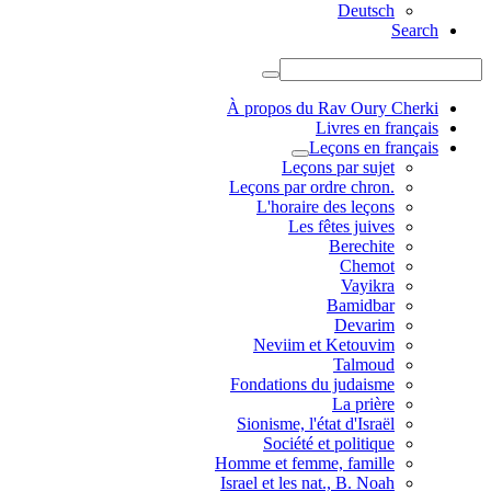
Deutsch
Search
À propos du Rav Oury Cherki
Livres en français
Leçons en français
Leçons par sujet
.Leçons par ordre chron
L'horaire des leçons
Les fêtes juives
Berechite
Chemot
Vayikra
Bamidbar
Devarim
Neviim et Ketouvim
Talmoud
Fondations du judaisme
La prière
Sionisme, l'état d'Israël
Société et politique
Homme et femme, famille
Israel et les nat., B. Noah