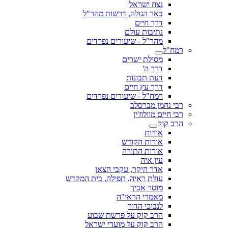
נצח ישראל
באר הגולה, דרשות מהר"ל
דרך חיים
נתיבות עולם
מהר"ל - שיעורים נפרדים
רמח"ל
מסילת ישרים
דרך ה'
דעת תבונות
דרך עץ חיים
רמח"ל - שיעורים נפרדים
רבי נחמן מברסלב
רבי חיים מוולוז'ין
הרב קוק
אורות
אורות הקודש
אורות התורה
עין איה
אדר היקר, עקבי הצאן
עולת ראיה, תפילה, בית המקדש
מוסר אביך
מאמרי הראי"ה
לנבוכי הדור
הרב קוק על פרשת שבוע
הרב קוק על מועדי ישראל