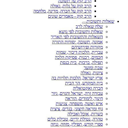
הרב קוק על תשובה
הרב קוק על גלות, גאולה
הרב קוק על חברה, מדינה, מלחמה
הרב קוק - מאמרים שונים
שאלות ותשובות
שלח שאלה לרב
שאלות ותשובות לפי נושא
השאלות והתשובות לפי תאריך
אמונה, תשובה, יסודות התורה
מקורות ופירושיהם
עברית, הלכות דיבור, שמות
חכמים, רבנות, פסיקת הלכה
תפילה, ברכות, בית כנסת
שבת ומועד
ציונות, גאולה
ארץ ישראל, הלכות תלויות בה
בית המקדש, הר הבית
חברה ואקטואליה
עבודה זרה, ישראל והגוים, גיור
חינוך, לימודים, הוראה
איש ואשה, משפחה, צניעות
גוף ומראה חיצוני, בגדים, ציצית
כשרות, אוכל ואכילה
טהרה, נטילת ידיים, טבילת כלים
ספרי קודש, תפילין, מזוזה, גניזה