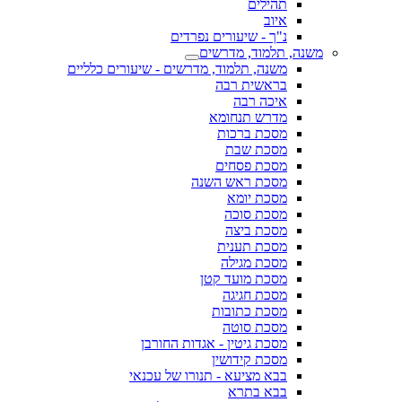
תהילים
איוב
נ"ך - שיעורים נפרדים
משנה, תלמוד, מדרשים
משנה, תלמוד, מדרשים - שיעורים כלליים
בראשית רבה
איכה רבה
מדרש תנחומא
מסכת ברכות
מסכת שבת
מסכת פסחים
מסכת ראש השנה
מסכת יומא
מסכת סוכה
מסכת ביצה
מסכת תענית
מסכת מגילה
מסכת מועד קטן
מסכת חגיגה
מסכת כתובות
מסכת סוטה
מסכת גיטין - אגדות החורבן
מסכת קידושין
בבא מציעא - תנורו של עכנאי
בבא בתרא