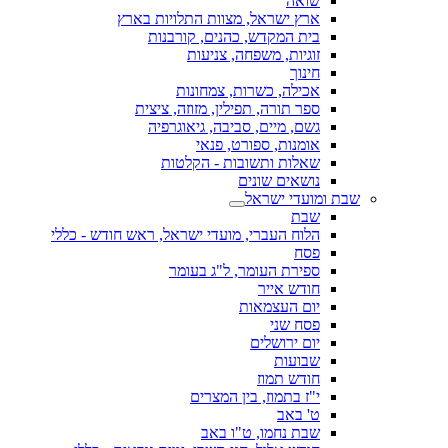
שואה
ארץ ישראל, מצוות התלויות בארץ
בית המקדש, כהנים, קורבנות
זוגיות, משפחה, צניעות
חינוך
אכילה, כשרות, צמחונות
ספר תורה, תפילין, מזוזה, ציצית
גשם, מיים, סביבה, גיאוגרפיה
אומנות, ספורט, פנאי
שאלות ותשובות - הקלטות
נושאים שונים
שבת ומועדי ישראל
שבת
הלוח העברי, מועדי ישראל, ראש חודש - כללי
פסח
ספירת העומר, ל"ג בעומר
חודש אייר
יום העצמאות
פסח שני
יום ירושלים
שבועות
חודש תמוז
י"ז בתמוז, בין המצרים
ט' באב
שבת נחמו, ט"ו באב