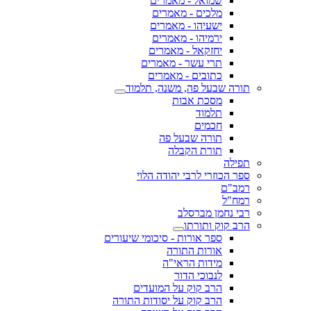
שמואל - מאמרים
מלכים - מאמרים
ישעיהו - מאמרים
ירמיהו - מאמרים
יחזקאל - מאמרים
תרי עשר - מאמרים
כתובים - מאמרים
תורה שבעל פה, משנה, תלמוד
מסכת אבות
תלמוד
חכמים
תורה שבעל פה
תורת הקבלה
תפילה
ספר הכוזרי לרבי יהודה הלוי
רמב"ם
רמח"ל
רבי נחמן מברסלב
הרב קוק ותורתו
ספר אורות - סיכומי שיעורים
אורות התורה
מידות הראי"ה
לנבוכי הדור
הרב קוק על המועדים
הרב קוק על יסודות התורה