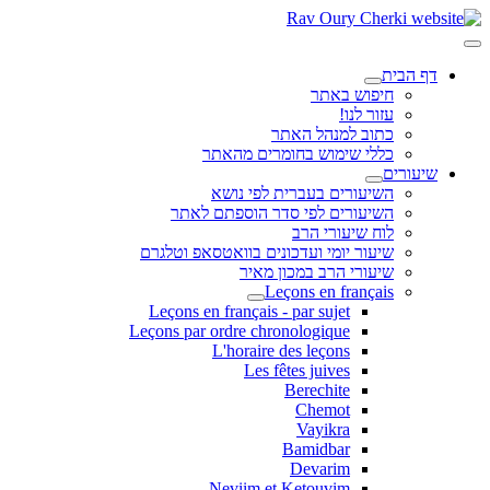
דף הבית
חיפוש באתר
עזור לנו!
כתוב למנהל האתר
כללי שימוש בחומרים מהאתר
שיעורים
השיעורים בעברית לפי נושא
השיעורים לפי סדר הוספתם לאתר
לוח שיעורי הרב
שיעור יומי ועדכונים בוואטסאפ וטלגרם
שיעורי הרב במכון מאיר
Leçons en français
Leçons en français - par sujet
Leçons par ordre chronologique
L'horaire des leçons
Les fêtes juives
Berechite
Chemot
Vayikra
Bamidbar
Devarim
Neviim et Ketouvim