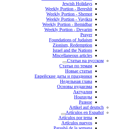
Jewish Holidays
Weekly Portion - Bereshit
Weekly Portion - Shemot
Weekly Portion - Vayikra
Weekly Portion - Bemidbar
Weekly Portion - Devarim
Prayer
Foundations of Judaism
Zionism, Redemption
Israel and the Nations
Miscellaneous articles
Статьи на русском
Статьи по темам
Новые статьи
Еврейские даты и праздники
Недельная глава
Основы иудаизма
Актуалия
Ноахиды
Разное
Artikel auf deutsch
Artículos en Español
Artículos por tema
Artículos nuevos
Parashá de la semana