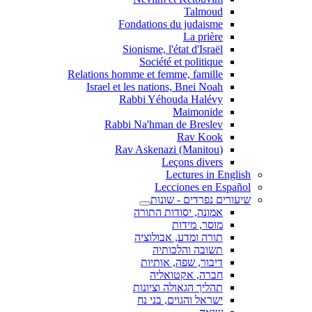
Talmoud
Fondations du judaisme
La prière
Sionisme, l'état d'Israël
Société et politique
Relations homme et femme, famille
Israel et les nations, Bnei Noah
Rabbi Yéhouda Halévy
Maimonide
Rabbi Na'hman de Breslev
Rav Kook
(Rav Askenazi (Manitou
Leçons divers
Lectures in English
Lecciones en Español
שיעורים נפרדים - שונות
אמונה, יסודות התורה
מוסר, מידות
תורה ומדע, אבולוציה
תשובה והלכותיה
דיבור, שפה, אותיות
חברה, אקטואליה
תהליך הגאולה וציונות
ישראל והגוים, בני נח