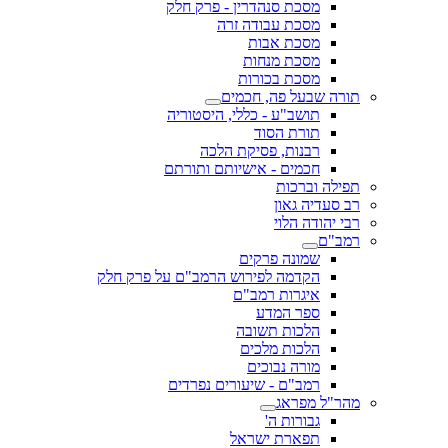
מסכת סנהדרין - פרק חלק
מסכת עבודה זרה
מסכת אבות
מסכת מנחות
מסכת בכורות
תורה שבעל פה, חכמים
תושב"ע - כללי, היסטוריה
תורת הסוד
רבנות, פסיקת הלכה
חכמים - אישיותם ותורתם
תפילה וברכות
רב סעדיה גאון
רבי יהודה הלוי
רמב"ם
שמונה פרקים
הקדמה לפירוש הרמב"ם על פרק חלק
איגרות רמב"ם
ספר המדע
הלכות תשובה
הלכות מלכים
מורה נבוכים
רמב"ם - שיעורים נפרדים
מהר"ל מפראג
גבורות ה'
תפארת ישראל