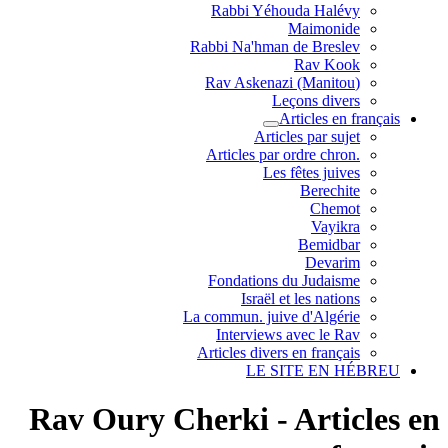
Rabbi Yéhouda Halévy
Maimonide
Rabbi Na'hman de Breslev
Rav Kook
(Rav Askenazi (Manitou
Leçons divers
Articles en français
Articles par sujet
.Articles par ordre chron
Les fêtes juives
Berechite
Chemot
Vayikra
Bemidbar
Devarim
Fondations du Judaisme
Israël et les nations
La commun. juive d'Algérie
Interviews avec le Rav
Articles divers en français
LE SITE EN HÉBREU
Rav Oury Cherki - Articles en