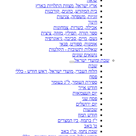
שואה
ארץ ישראל, מצוות התלויות בארץ
בית המקדש, כהנים, קורבנות
זוגיות, משפחה, צניעות
חינוך
אכילה, כשרות, צמחונות
ספר תורה, תפילין, מזוזה, ציצית
גשם, מיים, סביבה, גיאוגרפיה
אומנות, ספורט, פנאי
שאלות ותשובות - הקלטות
נושאים שונים
שבת ומועדי ישראל
שבת
הלוח העברי, מועדי ישראל, ראש חודש - כללי
פסח
ספירת העומר, ל"ג בעומר
חודש אייר
יום העצמאות
פסח שני
יום ירושלים
שבועות
חודש תמוז
י"ז בתמוז, בין המצרים
ט' באב
שבת נחמו, ט"ו באב