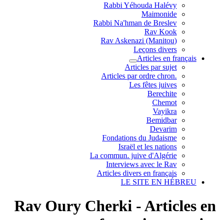
Rabbi Yéhouda Halévy
Maimonide
Rabbi Na'hman de Breslev
Rav Kook
(Rav Askenazi (Manitou
Leçons divers
Articles en français
Articles par sujet
.Articles par ordre chron
Les fêtes juives
Berechite
Chemot
Vayikra
Bemidbar
Devarim
Fondations du Judaisme
Israël et les nations
La commun. juive d'Algérie
Interviews avec le Rav
Articles divers en français
LE SITE EN HÉBREU
Rav Oury Cherki - Articles en