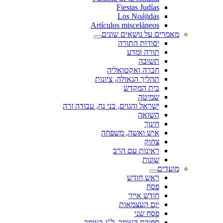
Fiestas Judías
Los Noájidas
Artículos misceláneos
מאמרים על נושאים שונים
יסודות התורה
תורה ומדע
תשובה
חברה ואקטואליה
תהליך הגאולה, ציונות
בית המקדש
שמיטה
ישראל והגוים, בני נח, עבודה זרה
השואה
חינוך
איש ואשה, משפחה
צחוק
ראינות עם הרב
שונות
מועדים
ראש חודש
פסח
חודש אייר
יום העצמאות
פסח שני
ספירת העומר, ל"ג בעומר