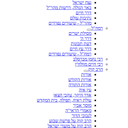
נצח ישראל
באר הגולה, דרשות מהר"ל
דרך חיים
נתיבות עולם
מהר"ל - שיעורים נפרדים
רמח"ל
מסילת ישרים
דרך ה'
דעת תבונות
דרך עץ חיים
רמח"ל - שיעורים נפרדים
רבי נחמן מברסלב
רבי חיים מוולוז'ין
הרב קוק
אורות
אורות הקודש
אורות התורה
עין איה
אדר היקר, עקבי הצאן
עולת ראיה, תפילה, בית המקדש
מוסר אביך
מאמרי הראי"ה
לנבוכי הדור
הרב קוק על פרשת שבוע
הרב קוק על מועדי ישראל