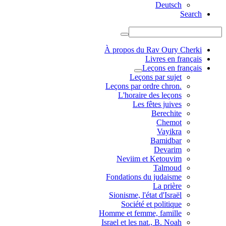
Deutsch
Search
À propos du Rav Oury Cherki
Livres en français
Leçons en français
Leçons par sujet
.Leçons par ordre chron
L'horaire des leçons
Les fêtes juives
Berechite
Chemot
Vayikra
Bamidbar
Devarim
Neviim et Ketouvim
Talmoud
Fondations du judaisme
La prière
Sionisme, l'état d'Israël
Société et politique
Homme et femme, famille
Israel et les nat., B. Noah