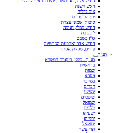
חודש אלול, חגי תשרי, ימים נוראים - כללי
ראש השנה
צום גדליה
יום הכיפורים
סוכות, שמיני עצרת
חודש כסלו, חנוכה
י' בטבת
ט"ו בשבט
חודש אדר וארבעת הפרשיות
פורים, מגילת אסתר
תנ"ך
תנ"ך - כללי, ביקורת המקרא
בראשית
שמות
ויקרא
במדבר
דברים
יהושע
שופטים
שמואל
מלכים
ישעיהו
ירמיהו
יחזקאל
תרי עשר