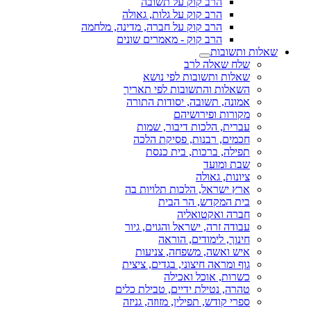
הרב קוק על תשובה
הרב קוק על גלות, גאולה
הרב קוק על חברה, מדינה, מלחמה
הרב קוק - מאמרים שונים
שאלות ותשובות
שלח שאלה לרב
שאלות ותשובות לפי נושא
השאלות והתשובות לפי תאריך
אמונה, תשובה, יסודות התורה
מקורות ופירושיהם
עברית, הלכות דיבור, שמות
חכמים, רבנות, פסיקת הלכה
תפילה, ברכות, בית כנסת
שבת ומועד
ציונות, גאולה
ארץ ישראל, הלכות תלויות בה
בית המקדש, הר הבית
חברה ואקטואליה
עבודה זרה, ישראל והגוים, גיור
חינוך, לימודים, הוראה
איש ואשה, משפחה, צניעות
גוף ומראה חיצוני, בגדים, ציצית
כשרות, אוכל ואכילה
טהרה, נטילת ידיים, טבילת כלים
ספרי קודש, תפילין, מזוזה, גניזה