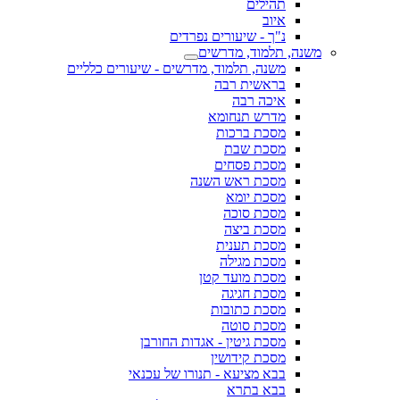
תהילים
איוב
נ"ך - שיעורים נפרדים
משנה, תלמוד, מדרשים
משנה, תלמוד, מדרשים - שיעורים כלליים
בראשית רבה
איכה רבה
מדרש תנחומא
מסכת ברכות
מסכת שבת
מסכת פסחים
מסכת ראש השנה
מסכת יומא
מסכת סוכה
מסכת ביצה
מסכת תענית
מסכת מגילה
מסכת מועד קטן
מסכת חגיגה
מסכת כתובות
מסכת סוטה
מסכת גיטין - אגדות החורבן
מסכת קידושין
בבא מציעא - תנורו של עכנאי
בבא בתרא