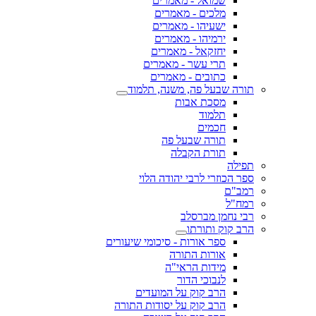
שמואל - מאמרים
מלכים - מאמרים
ישעיהו - מאמרים
ירמיהו - מאמרים
יחזקאל - מאמרים
תרי עשר - מאמרים
כתובים - מאמרים
תורה שבעל פה, משנה, תלמוד
מסכת אבות
תלמוד
חכמים
תורה שבעל פה
תורת הקבלה
תפילה
ספר הכוזרי לרבי יהודה הלוי
רמב"ם
רמח"ל
רבי נחמן מברסלב
הרב קוק ותורתו
ספר אורות - סיכומי שיעורים
אורות התורה
מידות הראי"ה
לנבוכי הדור
הרב קוק על המועדים
הרב קוק על יסודות התורה