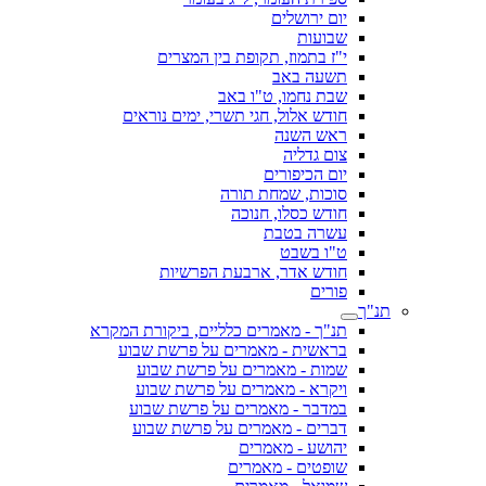
יום ירושלים
שבועות
י"ז בתמוז, תקופת בין המצרים
תשעה באב
שבת נחמו, ט"ו באב
חודש אלול, חגי תשרי, ימים נוראים
ראש השנה
צום גדליה
יום הכיפורים
סוכות, שמחת תורה
חודש כסלו, חנוכה
עשרה בטבת
ט"ו בשבט
חודש אדר, ארבעת הפרשיות
פורים
תנ"ך
תנ"ך - מאמרים כלליים, ביקורת המקרא
בראשית - מאמרים על פרשת שבוע
שמות - מאמרים על פרשת שבוע
ויקרא - מאמרים על פרשת שבוע
במדבר - מאמרים על פרשת שבוע
דברים - מאמרים על פרשת שבוע
יהושע - מאמרים
שופטים - מאמרים