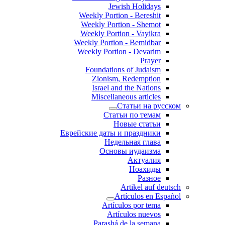
Jewish Holidays
Weekly Portion - Bereshit
Weekly Portion - Shemot
Weekly Portion - Vayikra
Weekly Portion - Bemidbar
Weekly Portion - Devarim
Prayer
Foundations of Judaism
Zionism, Redemption
Israel and the Nations
Miscellaneous articles
Статьи на русском
Статьи по темам
Новые статьи
Еврейские даты и праздники
Недельная глава
Основы иудаизма
Актуалия
Ноахиды
Разное
Artikel auf deutsch
Artículos en Español
Artículos por tema
Artículos nuevos
Parashá de la semana