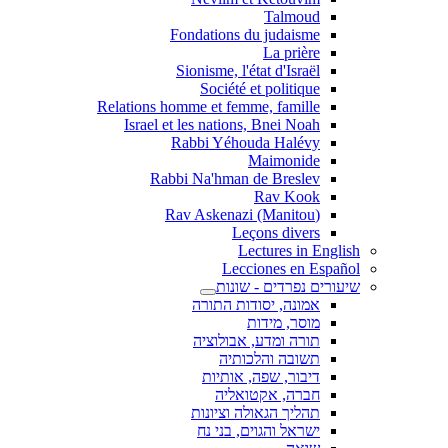
Talmoud
Fondations du judaisme
La prière
Sionisme, l'état d'Israël
Société et politique
Relations homme et femme, famille
Israel et les nations, Bnei Noah
Rabbi Yéhouda Halévy
Maimonide
Rabbi Na'hman de Breslev
Rav Kook
(Rav Askenazi (Manitou
Leçons divers
Lectures in English
Lecciones en Español
שיעורים נפרדים - שונות
אמונה, יסודות התורה
מוסר, מידות
תורה ומדע, אבולוציה
תשובה והלכותיה
דיבור, שפה, אותיות
חברה, אקטואליה
תהליך הגאולה וציונות
ישראל והגוים, בני נח