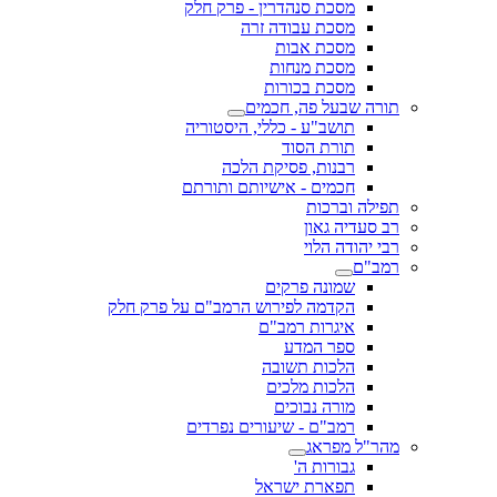
מסכת סנהדרין - פרק חלק
מסכת עבודה זרה
מסכת אבות
מסכת מנחות
מסכת בכורות
תורה שבעל פה, חכמים
תושב"ע - כללי, היסטוריה
תורת הסוד
רבנות, פסיקת הלכה
חכמים - אישיותם ותורתם
תפילה וברכות
רב סעדיה גאון
רבי יהודה הלוי
רמב"ם
שמונה פרקים
הקדמה לפירוש הרמב"ם על פרק חלק
איגרות רמב"ם
ספר המדע
הלכות תשובה
הלכות מלכים
מורה נבוכים
רמב"ם - שיעורים נפרדים
מהר"ל מפראג
גבורות ה'
תפארת ישראל