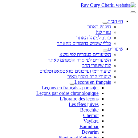
דף הבית
חיפוש באתר
עזור לנו!
כתוב למנהל האתר
כללי שימוש בחומרים מהאתר
שיעורים
השיעורים בעברית לפי נושא
השיעורים לפי סדר הוספתם לאתר
לוח שיעורי הרב
שיעור יומי ועדכונים בוואטסאפ וטלגרם
שיעורי הרב במכון מאיר
Leçons en français
Leçons en français - par sujet
Leçons par ordre chronologique
L'horaire des leçons
Les fêtes juives
Berechite
Chemot
Vayikra
Bamidbar
Devarim
Neviim et Ketouvim