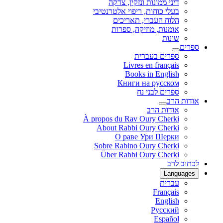
דיני ממונות ונזקין, צדקה
בעלי כוחות, ריפוי אלטרנטיבי
הלוח העברי, תאריכים
אומנות, מוזיקה, ספרות
שונות
ספרים
ספרים בעברית
Livres en français
Books in English
Книги на русском
ספרים לבני נח
אודות הרב
אודות הרב
À propos du Rav Oury Cherki
About Rabbi Oury Cherki
О раве Ури Шерки
Sobre Rabino Oury Cherki
Über Rabbi Oury Cherki
לכתוב לרב
Languages
עברית
Français
English
Русский
Español