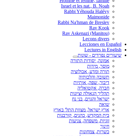
Homme et femme, famille
Israel et les nat., B. Noah
Rabbi Yéhouda Halévy
Maimonide
Rabbi Na'hman de Breslev
Rav Kook
(Rav Askenazi (Manitou
Leçons divers
Lecciones en Español
Lectures in English
שיעורים נפרדים - שונות
אמונה, יסודות התורה
מוסר, מידות
תורה ומדע, אבולוציה
תשובה והלכותיה
דיבור, שפה, אותיות
חברה, אקטואליה
תהליך הגאולה וציונות
ישראל והגוים, בני נח
שואה
ארץ ישראל, מצוות התל' בארץ
בית המקדש, כהנים, קורבנות
זוגיות, משפחה, צניעות
חינוך
כשרות, צמחונות