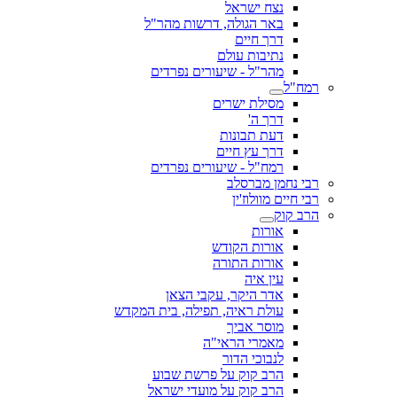
נצח ישראל
באר הגולה, דרשות מהר"ל
דרך חיים
נתיבות עולם
מהר"ל - שיעורים נפרדים
רמח"ל
מסילת ישרים
דרך ה'
דעת תבונות
דרך עץ חיים
רמח"ל - שיעורים נפרדים
רבי נחמן מברסלב
רבי חיים מוולוז'ין
הרב קוק
אורות
אורות הקודש
אורות התורה
עין איה
אדר היקר, עקבי הצאן
עולת ראיה, תפילה, בית המקדש
מוסר אביך
מאמרי הראי"ה
לנבוכי הדור
הרב קוק על פרשת שבוע
הרב קוק על מועדי ישראל