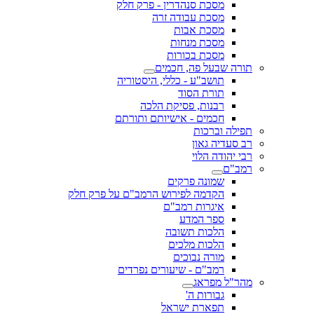
מסכת סנהדרין - פרק חלק
מסכת עבודה זרה
מסכת אבות
מסכת מנחות
מסכת בכורות
תורה שבעל פה, חכמים
תושב"ע - כללי, היסטוריה
תורת הסוד
רבנות, פסיקת הלכה
חכמים - אישיותם ותורתם
תפילה וברכות
רב סעדיה גאון
רבי יהודה הלוי
רמב"ם
שמונה פרקים
הקדמה לפירוש הרמב"ם על פרק חלק
איגרות רמב"ם
ספר המדע
הלכות תשובה
הלכות מלכים
מורה נבוכים
רמב"ם - שיעורים נפרדים
מהר"ל מפראג
גבורות ה'
תפארת ישראל