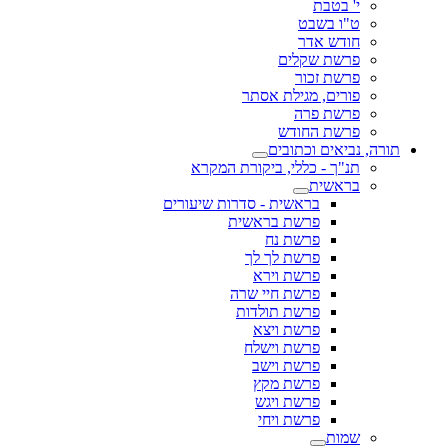
י' בטבת
ט"ו בשבט
חודש אדר
פרשת שקלים
פרשת זכור
פורים, מגילת אסתר
פרשת פרה
פרשת החודש
תורה, נביאים וכתובים
תנ"ך - כללי, ביקורת המקרא
בראשית
בראשית - סדרות שיעורים
פרשת בראשית
פרשת נח
פרשת לך לך
פרשת וירא
פרשת חיי שרה
פרשת תולדות
פרשת ויצא
פרשת וישלח
פרשת וישב
פרשת מקץ
פרשת ויגש
פרשת ויחי
שמות