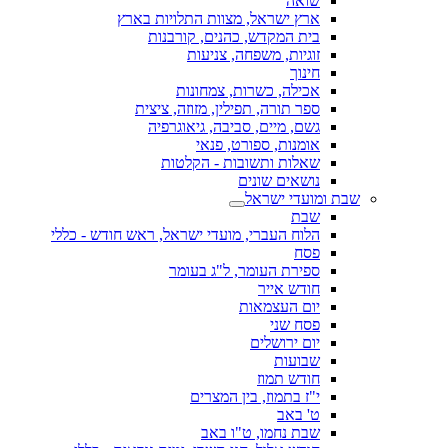
שואה
ארץ ישראל, מצוות התלויות בארץ
בית המקדש, כהנים, קורבנות
זוגיות, משפחה, צניעות
חינוך
אכילה, כשרות, צמחונות
ספר תורה, תפילין, מזוזה, ציצית
גשם, מיים, סביבה, גיאוגרפיה
אומנות, ספורט, פנאי
שאלות ותשובות - הקלטות
נושאים שונים
שבת ומועדי ישראל
שבת
הלוח העברי, מועדי ישראל, ראש חודש - כללי
פסח
ספירת העומר, ל"ג בעומר
חודש אייר
יום העצמאות
פסח שני
יום ירושלים
שבועות
חודש תמוז
י"ז בתמוז, בין המצרים
ט' באב
שבת נחמו, ט"ו באב