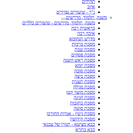
תהילים
איוב
נ"ך - שיעורים נפרדים
משנה, תלמוד, מדרשים
משנה, תלמוד, מדרשים - שיעורים כלליים
בראשית רבה
איכה רבה
מדרש תנחומא
מסכת ברכות
מסכת שבת
מסכת פסחים
מסכת ראש השנה
מסכת יומא
מסכת סוכה
מסכת ביצה
מסכת תענית
מסכת מגילה
מסכת מועד קטן
מסכת חגיגה
מסכת כתובות
מסכת סוטה
מסכת גיטין - אגדות החורבן
מסכת קידושין
בבא מציעא - תנורו של עכנאי
בבא בתרא