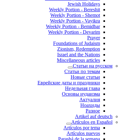
Jewish Holidays
Weekly Portion - Bereshit
Weekly Portion - Shemot
Weekly Portion - Vayikra
Weekly Portion - Bemidbar
Weekly Portion - Devarim
Prayer
Foundations of Judaism
Zionism, Redemption
Israel and the Nations
Miscellaneous articles
Статьи на русском
Статьи по темам
Новые статьи
Еврейские даты и праздники
Недельная глава
Основы иудаизма
Актуалия
Ноахиды
Разное
Artikel auf deutsch
Artículos en Español
Artículos por tema
Artículos nuevos
Parashá de la semana