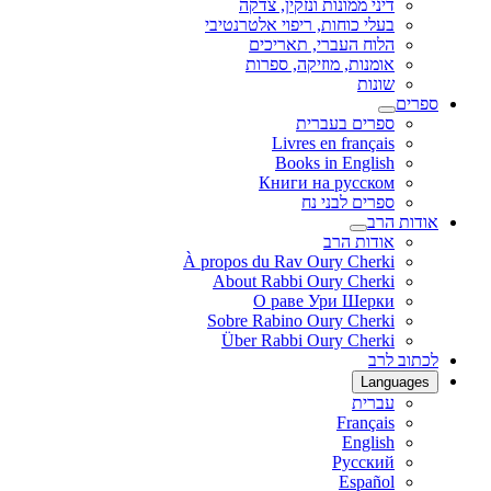
דיני ממונות ונזקין, צדקה
בעלי כוחות, ריפוי אלטרנטיבי
הלוח העברי, תאריכים
אומנות, מוזיקה, ספרות
שונות
ספרים
ספרים בעברית
Livres en français
Books in English
Книги на русском
ספרים לבני נח
אודות הרב
אודות הרב
À propos du Rav Oury Cherki
About Rabbi Oury Cherki
О раве Ури Шерки
Sobre Rabino Oury Cherki
Über Rabbi Oury Cherki
לכתוב לרב
Languages
עברית
Français
English
Русский
Español