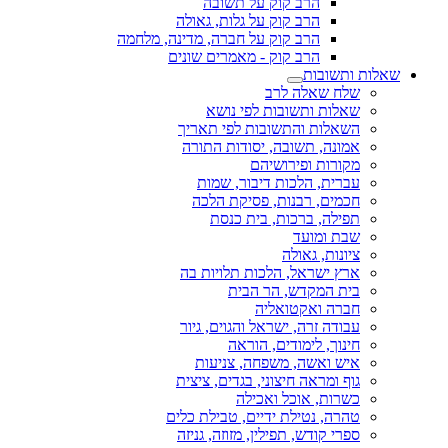
הרב קוק על תשובה
הרב קוק על גלות, גאולה
הרב קוק על חברה, מדינה, מלחמה
הרב קוק - מאמרים שונים
שאלות ותשובות
שלח שאלה לרב
שאלות ותשובות לפי נושא
השאלות והתשובות לפי תאריך
אמונה, תשובה, יסודות התורה
מקורות ופירושיהם
עברית, הלכות דיבור, שמות
חכמים, רבנות, פסיקת הלכה
תפילה, ברכות, בית כנסת
שבת ומועד
ציונות, גאולה
ארץ ישראל, הלכות תלויות בה
בית המקדש, הר הבית
חברה ואקטואליה
עבודה זרה, ישראל והגוים, גיור
חינוך, לימודים, הוראה
איש ואשה, משפחה, צניעות
גוף ומראה חיצוני, בגדים, ציצית
כשרות, אוכל ואכילה
טהרה, נטילת ידיים, טבילת כלים
ספרי קודש, תפילין, מזוזה, גניזה