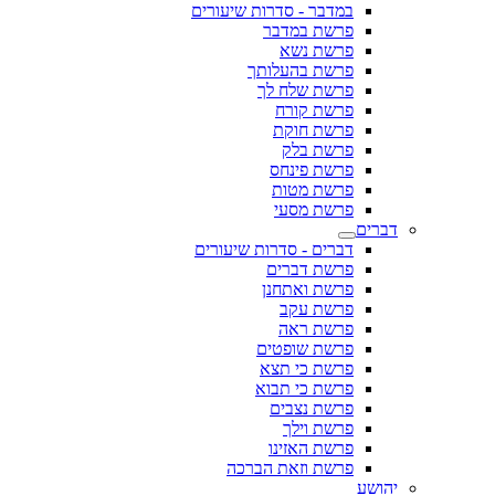
במדבר - סדרות שיעורים
פרשת במדבר
פרשת נשא
פרשת בהעלותך
פרשת שלח לך
פרשת קורח
פרשת חוקת
פרשת בלק
פרשת פינחס
פרשת מטות
פרשת מסעי
דברים
דברים - סדרות שיעורים
פרשת דברים
פרשת ואתחנן
פרשת עקב
פרשת ראה
פרשת שופטים
פרשת כי תצא
פרשת כי תבוא
פרשת נצבים
פרשת וילך
פרשת האזינו
פרשת וזאת הברכה
יהושע