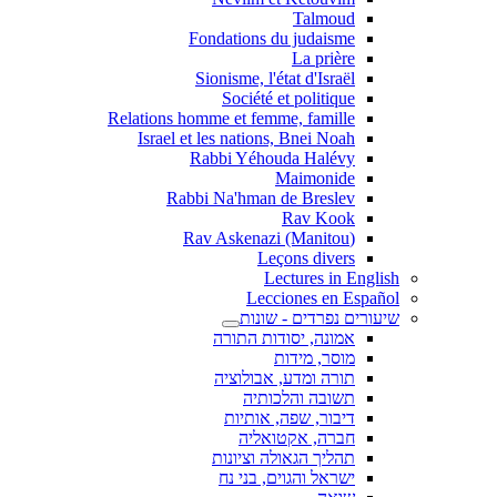
Talmoud
Fondations du judaisme
La prière
Sionisme, l'état d'Israël
Société et politique
Relations homme et femme, famille
Israel et les nations, Bnei Noah
Rabbi Yéhouda Halévy
Maimonide
Rabbi Na'hman de Breslev
Rav Kook
(Rav Askenazi (Manitou
Leçons divers
Lectures in English
Lecciones en Español
שיעורים נפרדים - שונות
אמונה, יסודות התורה
מוסר, מידות
תורה ומדע, אבולוציה
תשובה והלכותיה
דיבור, שפה, אותיות
חברה, אקטואליה
תהליך הגאולה וציונות
ישראל והגוים, בני נח