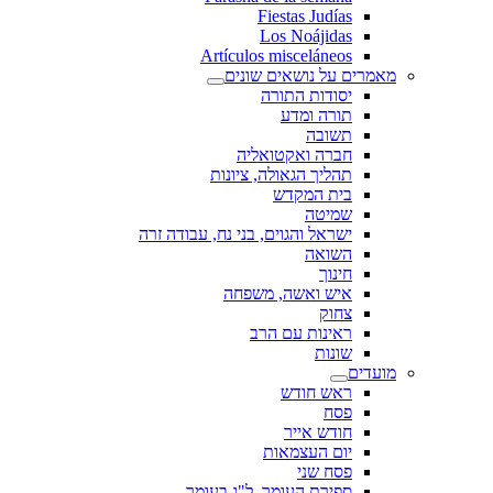
Fiestas Judías
Los Noájidas
Artículos misceláneos
מאמרים על נושאים שונים
יסודות התורה
תורה ומדע
תשובה
חברה ואקטואליה
תהליך הגאולה, ציונות
בית המקדש
שמיטה
ישראל והגוים, בני נח, עבודה זרה
השואה
חינוך
איש ואשה, משפחה
צחוק
ראינות עם הרב
שונות
מועדים
ראש חודש
פסח
חודש אייר
יום העצמאות
פסח שני
ספירת העומר, ל"ג בעומר