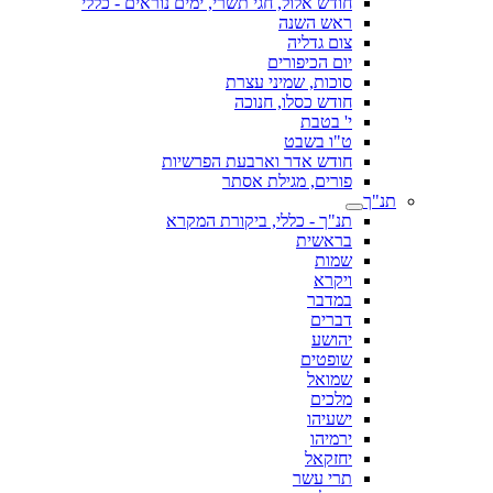
חודש אלול, חגי תשרי, ימים נוראים - כללי
ראש השנה
צום גדליה
יום הכיפורים
סוכות, שמיני עצרת
חודש כסלו, חנוכה
י' בטבת
ט"ו בשבט
חודש אדר וארבעת הפרשיות
פורים, מגילת אסתר
תנ"ך
תנ"ך - כללי, ביקורת המקרא
בראשית
שמות
ויקרא
במדבר
דברים
יהושע
שופטים
שמואל
מלכים
ישעיהו
ירמיהו
יחזקאל
תרי עשר