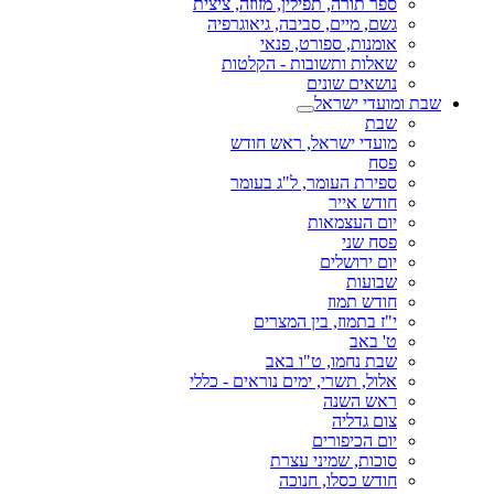
ספר תורה, תפילין, מזוזה, ציצית
גשם, מיים, סביבה, גיאוגרפיה
אומנות, ספורט, פנאי
שאלות ותשובות - הקלטות
נושאים שונים
שבת ומועדי ישראל
שבת
מועדי ישראל, ראש חודש
פסח
ספירת העומר, ל"ג בעומר
חודש אייר
יום העצמאות
פסח שני
יום ירושלים
שבועות
חודש תמוז
י"ז בתמוז, בין המצרים
ט' באב
שבת נחמו, ט"ו באב
אלול, תשרי, ימים נוראים - כללי
ראש השנה
צום גדליה
יום הכיפורים
סוכות, שמיני עצרת
חודש כסלו, חנוכה