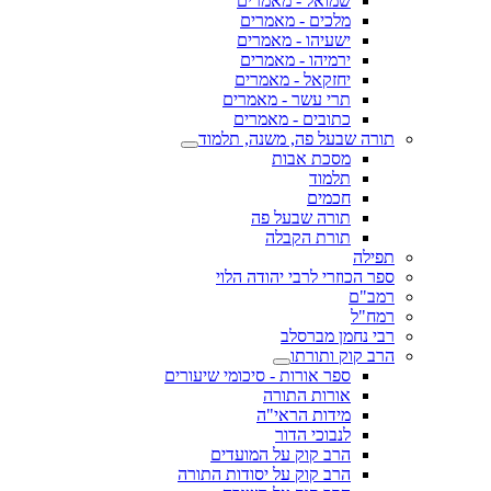
שמואל - מאמרים
מלכים - מאמרים
ישעיהו - מאמרים
ירמיהו - מאמרים
יחזקאל - מאמרים
תרי עשר - מאמרים
כתובים - מאמרים
תורה שבעל פה, משנה, תלמוד
מסכת אבות
תלמוד
חכמים
תורה שבעל פה
תורת הקבלה
תפילה
ספר הכוזרי לרבי יהודה הלוי
רמב"ם
רמח"ל
רבי נחמן מברסלב
הרב קוק ותורתו
ספר אורות - סיכומי שיעורים
אורות התורה
מידות הראי"ה
לנבוכי הדור
הרב קוק על המועדים
הרב קוק על יסודות התורה