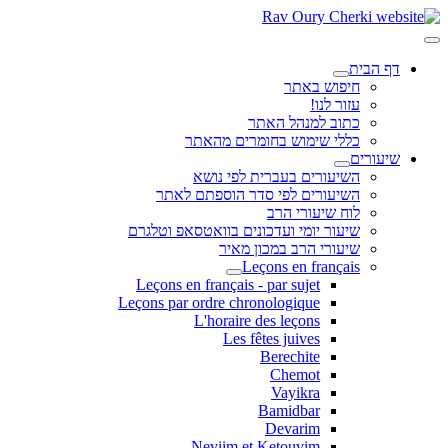
דף הבית
חיפוש באתר
עזור לנו!
כתוב למנהל האתר
כללי שימוש בחומרים מהאתר
שיעורים
השיעורים בעברית לפי נושא
השיעורים לפי סדר הוספתם לאתר
לוח שיעורי הרב
שיעור יומי ועדכונים בוואטסאפ וטלגרם
שיעורי הרב במכון מאיר
Leçons en français
Leçons en français - par sujet
Leçons par ordre chronologique
L'horaire des leçons
Les fêtes juives
Berechite
Chemot
Vayikra
Bamidbar
Devarim
Neviim et Ketouvim