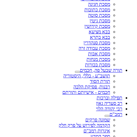
מסכת חגיגה
מסכת כתובות
מסכת סוטה
מסכת גיטין
מסכת קידושין
בבא מציעא
בבא בתרא
מסכת סנהדרין
מסכת עבודה זרה
מסכת אבות
מסכת מנחות
מסכת בכורות
תורה שבעל פה, חכמים
תושב"ע - כללי, היסטוריה
תורת הסוד
רבנות, פסיקת הלכה
חכמים - אישיותם ותורתם
תפילה וברכות
רב סעדיה גאון
רבי יהודה הלוי
רמב"ם
שמונה פרקים
הקדמה לפירוש על פרק חלק
איגרות רמב"ם
ספר המדע