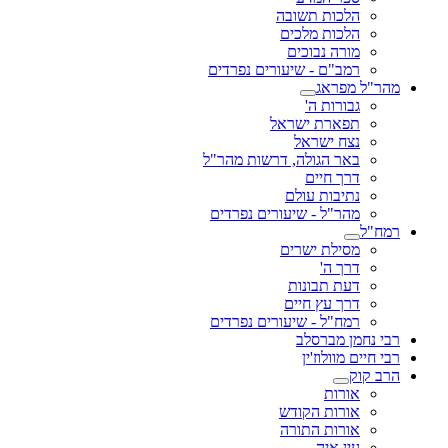
הלכות תשובה
הלכות מלכים
מורה נבוכים
רמב"ם - שיעורים נפרדים
מהר"ל מפראג
גבורות ה'
תפארת ישראל
נצח ישראל
באר הגולה, דרשות מהר"ל
דרך חיים
נתיבות עולם
מהר"ל - שיעורים נפרדים
רמח"ל
מסילת ישרים
דרך ה'
דעת תבונות
דרך עץ חיים
רמח"ל - שיעורים נפרדים
רבי נחמן מברסלב
רבי חיים מוולוז'ין
הרב קוק
אורות
אורות הקודש
אורות התורה
עין איה