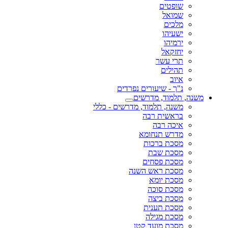
שופטים
שמואל
מלכים
ישעיהו
ירמיהו
יחזקאל
תרי עשר
תהילים
איוב
נ"ך - שיעורים נפרדים
משנה, תלמוד, מדרשים
משנה, תלמוד, מדרשים - כללי
בראשית רבה
איכה רבה
מדרש תנחומא
מסכת ברכות
מסכת שבת
מסכת פסחים
מסכת ראש השנה
מסכת יומא
מסכת סוכה
מסכת ביצה
מסכת תענית
מסכת מגילה
מסכת מועד קטן