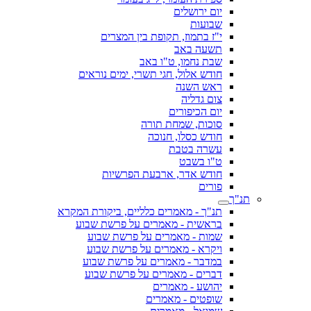
יום ירושלים
שבועות
י"ז בתמוז, תקופת בין המצרים
תשעה באב
שבת נחמו, ט"ו באב
חודש אלול, חגי תשרי, ימים נוראים
ראש השנה
צום גדליה
יום הכיפורים
סוכות, שמחת תורה
חודש כסלו, חנוכה
עשרה בטבת
ט"ו בשבט
חודש אדר, ארבעת הפרשיות
פורים
תנ"ך
תנ"ך - מאמרים כלליים, ביקורת המקרא
בראשית - מאמרים על פרשת שבוע
שמות - מאמרים על פרשת שבוע
ויקרא - מאמרים על פרשת שבוע
במדבר - מאמרים על פרשת שבוע
דברים - מאמרים על פרשת שבוע
יהושע - מאמרים
שופטים - מאמרים