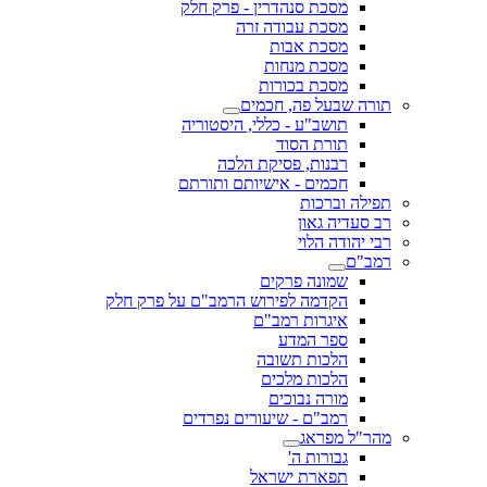
מסכת סנהדרין - פרק חלק
מסכת עבודה זרה
מסכת אבות
מסכת מנחות
מסכת בכורות
תורה שבעל פה, חכמים
תושב"ע - כללי, היסטוריה
תורת הסוד
רבנות, פסיקת הלכה
חכמים - אישיותם ותורתם
תפילה וברכות
רב סעדיה גאון
רבי יהודה הלוי
רמב"ם
שמונה פרקים
הקדמה לפירוש הרמב"ם על פרק חלק
איגרות רמב"ם
ספר המדע
הלכות תשובה
הלכות מלכים
מורה נבוכים
רמב"ם - שיעורים נפרדים
מהר"ל מפראג
גבורות ה'
תפארת ישראל