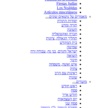
Fiestas Judías
Los Noájidas
Artículos misceláneos
מאמרים על נושאים שונים
יסודות התורה
תורה ומדע
תשובה
חברה ואקטואליה
תהליך הגאולה, ציונות
בית המקדש
שמיטה
ישראל והגוים, בני נח, עבודה זרה
השואה
חינוך
איש ואשה, משפחה
צחוק
ראינות עם הרב
שונות
מועדים
ראש חודש
פסח
חודש אייר
יום העצמאות
פסח שני
ספירת העומר, ל"ג בעומר