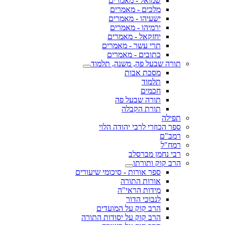
שמואל - מאמרים
מלכים - מאמרים
ישעיהו - מאמרים
ירמיהו - מאמרים
יחזקאל - מאמרים
תרי עשר - מאמרים
כתובים - מאמרים
תורה שבעל פה, משנה, תלמוד
מסכת אבות
תלמוד
חכמים
תורה שבעל פה
תורת הקבלה
תפילה
ספר הכוזרי לרבי יהודה הלוי
רמב"ם
רמח"ל
רבי נחמן מברסלב
הרב קוק ותורתו
ספר אורות - סיכומי שיעורים
אורות התורה
מידות הראי"ה
לנבוכי הדור
הרב קוק על המועדים
הרב קוק על יסודות התורה