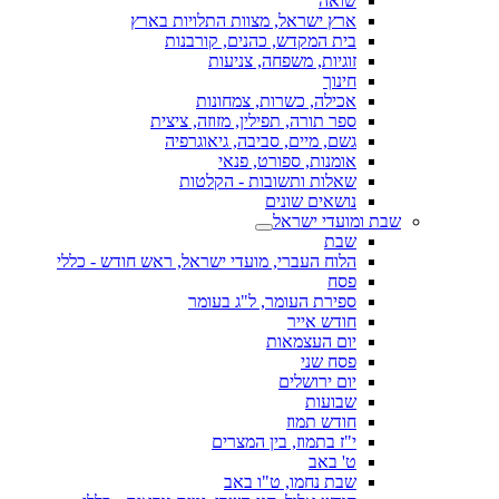
שואה
ארץ ישראל, מצוות התלויות בארץ
בית המקדש, כהנים, קורבנות
זוגיות, משפחה, צניעות
חינוך
אכילה, כשרות, צמחונות
ספר תורה, תפילין, מזוזה, ציצית
גשם, מיים, סביבה, גיאוגרפיה
אומנות, ספורט, פנאי
שאלות ותשובות - הקלטות
נושאים שונים
שבת ומועדי ישראל
שבת
הלוח העברי, מועדי ישראל, ראש חודש - כללי
פסח
ספירת העומר, ל"ג בעומר
חודש אייר
יום העצמאות
פסח שני
יום ירושלים
שבועות
חודש תמוז
י"ז בתמוז, בין המצרים
ט' באב
שבת נחמו, ט"ו באב