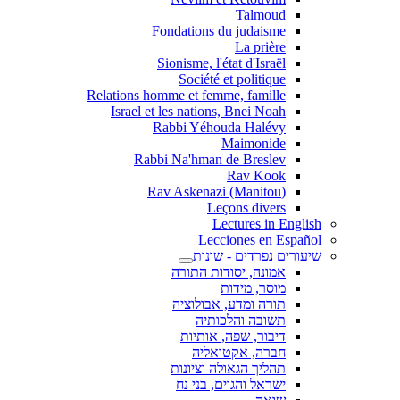
Talmoud
Fondations du judaisme
La prière
Sionisme, l'état d'Israël
Société et politique
Relations homme et femme, famille
Israel et les nations, Bnei Noah
Rabbi Yéhouda Halévy
Maimonide
Rabbi Na'hman de Breslev
Rav Kook
(Rav Askenazi (Manitou
Leçons divers
Lectures in English
Lecciones en Español
שיעורים נפרדים - שונות
אמונה, יסודות התורה
מוסר, מידות
תורה ומדע, אבולוציה
תשובה והלכותיה
דיבור, שפה, אותיות
חברה, אקטואליה
תהליך הגאולה וציונות
ישראל והגוים, בני נח