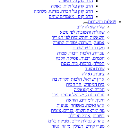
הרב קוק על תשובה
הרב קוק על גלות, גאולה
הרב קוק על חברה, מדינה, מלחמה
הרב קוק - מאמרים שונים
שאלות ותשובות
שלח שאלה לרב
שאלות ותשובות לפי נושא
השאלות והתשובות לפי תאריך
אמונה, תשובה, יסודות התורה
מקורות ופירושיהם
עברית, הלכות דיבור, שמות
חכמים, רבנות, פסיקת הלכה
תפילה, ברכות, בית כנסת
שבת ומועד
ציונות, גאולה
ארץ ישראל, הלכות תלויות בה
בית המקדש, הר הבית
חברה ואקטואליה
עבודה זרה, ישראל והגוים, גיור
חינוך, לימודים, הוראה
איש ואשה, משפחה, צניעות
גוף ומראה חיצוני, בגדים, ציצית
כשרות, אוכל ואכילה
טהרה, נטילת ידיים, טבילת כלים
ספרי קודש, תפילין, מזוזה, גניזה