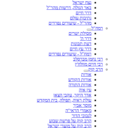
נצח ישראל
באר הגולה, דרשות מהר"ל
דרך חיים
נתיבות עולם
מהר"ל - שיעורים נפרדים
רמח"ל
מסילת ישרים
דרך ה'
דעת תבונות
דרך עץ חיים
רמח"ל - שיעורים נפרדים
רבי נחמן מברסלב
רבי חיים מוולוז'ין
הרב קוק
אורות
אורות הקודש
אורות התורה
עין איה
אדר היקר, עקבי הצאן
עולת ראיה, תפילה, בית המקדש
מוסר אביך
מאמרי הראי"ה
לנבוכי הדור
הרב קוק על פרשת שבוע
הרב קוק על מועדי ישראל