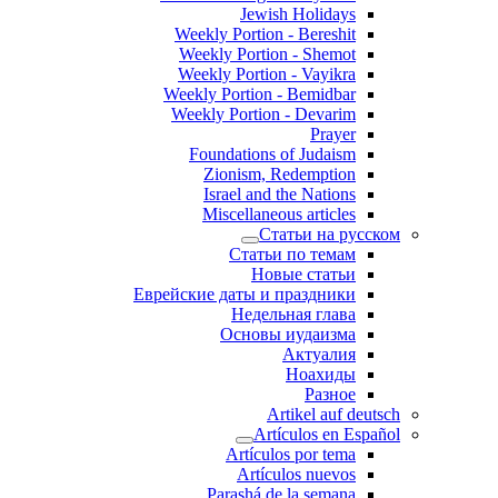
Jewish Holidays
Weekly Portion - Bereshit
Weekly Portion - Shemot
Weekly Portion - Vayikra
Weekly Portion - Bemidbar
Weekly Portion - Devarim
Prayer
Foundations of Judaism
Zionism, Redemption
Israel and the Nations
Miscellaneous articles
Статьи на русском
Статьи по темам
Новые статьи
Еврейские даты и праздники
Недельная глава
Основы иудаизма
Актуалия
Ноахиды
Разное
Artikel auf deutsch
Artículos en Español
Artículos por tema
Artículos nuevos
Parashá de la semana