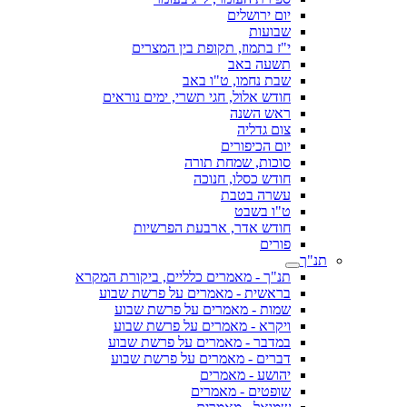
יום ירושלים
שבועות
י"ז בתמוז, תקופת בין המצרים
תשעה באב
שבת נחמו, ט"ו באב
חודש אלול, חגי תשרי, ימים נוראים
ראש השנה
צום גדליה
יום הכיפורים
סוכות, שמחת תורה
חודש כסלו, חנוכה
עשרה בטבת
ט"ו בשבט
חודש אדר, ארבעת הפרשיות
פורים
תנ"ך
תנ"ך - מאמרים כלליים, ביקורת המקרא
בראשית - מאמרים על פרשת שבוע
שמות - מאמרים על פרשת שבוע
ויקרא - מאמרים על פרשת שבוע
במדבר - מאמרים על פרשת שבוע
דברים - מאמרים על פרשת שבוע
יהושע - מאמרים
שופטים - מאמרים