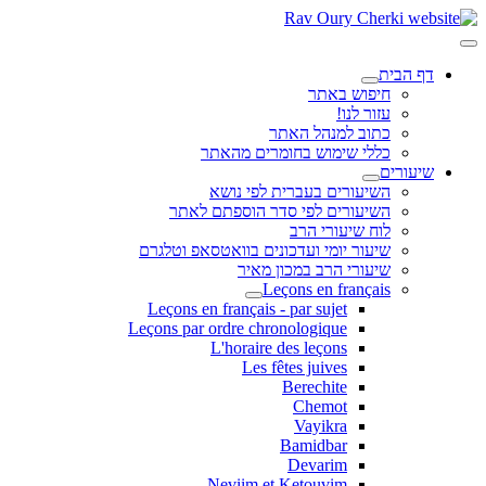
דף הבית
חיפוש באתר
עזור לנו!
כתוב למנהל האתר
כללי שימוש בחומרים מהאתר
שיעורים
השיעורים בעברית לפי נושא
השיעורים לפי סדר הוספתם לאתר
לוח שיעורי הרב
שיעור יומי ועדכונים בוואטסאפ וטלגרם
שיעורי הרב במכון מאיר
Leçons en français
Leçons en français - par sujet
Leçons par ordre chronologique
L'horaire des leçons
Les fêtes juives
Berechite
Chemot
Vayikra
Bamidbar
Devarim
Neviim et Ketouvim