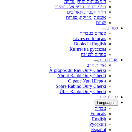
דיני ממונות ונזקין, צדקה
בעלי כוחות, ריפוי אלטרנטיבי
הלוח העברי, תאריכים
אומנות, מוזיקה, ספרות
שונות
ספרים
ספרים בעברית
Livres en français
Books in English
Книги на русском
ספרים לבני נח
אודות הרב
אודות הרב
À propos du Rav Oury Cherki
About Rabbi Oury Cherki
О раве Ури Шерки
Sobre Rabino Oury Cherki
Über Rabbi Oury Cherki
לכתוב לרב
Languages
עברית
Français
English
Русский
Español