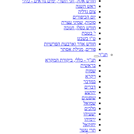
חודש אלול, חגי תשרי, ימים נוראים - כללי
ראש השנה
צום גדליה
יום הכיפורים
סוכות, שמיני עצרת
חודש כסלו, חנוכה
י' בטבת
ט"ו בשבט
חודש אדר וארבעת הפרשיות
פורים, מגילת אסתר
תנ"ך
תנ"ך - כללי, ביקורת המקרא
בראשית
שמות
ויקרא
במדבר
דברים
יהושע
שופטים
שמואל
מלכים
ישעיהו
ירמיהו
יחזקאל
תרי עשר