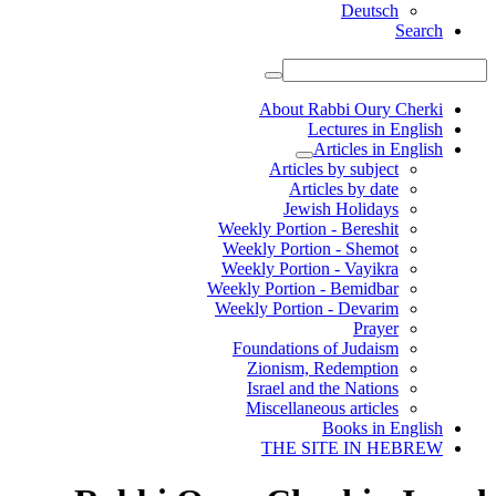
Deutsch
Search
About Rabbi Oury Cherki
Lectures in English
Articles in English
Articles by subject
Articles by date
Jewish Holidays
Weekly Portion - Bereshit
Weekly Portion - Shemot
Weekly Portion - Vayikra
Weekly Portion - Bemidbar
Weekly Portion - Devarim
Prayer
Foundations of Judaism
Zionism, Redemption
Israel and the Nations
Miscellaneous articles
Books in English
THE SITE IN HEBREW