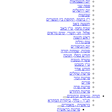
יום העצמאות
פסח שני
יום ירושלים
שבועות
י"ז בתמוז, תקופת בין המצרים
תשעה באב
שבת נחמו, ט"ו באב
אלול, חגי תשרי, ימים נוראים
ראש השנה
צום גדליה
יום הכיפורים
סוכות, שמחת תורה
חודש כסלו, חנוכה
עשרה בטבת
ט"ו בשבט
חודש אדר
פרשת שקלים
פרשת זכור
פורים
פרשת פרה
פרשת החודש
תורה, נביאים וכתובים
תנ"ך - כללי, ביקורת המקרא
בראשית - מאמרים
פרשת בראשית