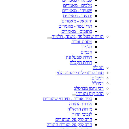
שמואל - מאמרים
מלכים - מאמרים
ישעיהו - מאמרים
ירמיהו - מאמרים
יחזקאל - מאמרים
תרי עשר - מאמרים
כתובים - מאמרים
תורה שבעל פה, משנה, תלמוד
מסכת אבות
תלמוד
חכמים
תורה שבעל פה
תורת הקבלה
תפילה
ספר הכוזרי לרבי יהודה הלוי
רמב"ם
רמח"ל
רבי נחמן מברסלב
הרב קוק ותורתו
ספר אורות - סיכומי שיעורים
אורות התורה
מידות הראי"ה
לנבוכי הדור
הרב קוק על המועדים
הרב קוק על יסודות התורה