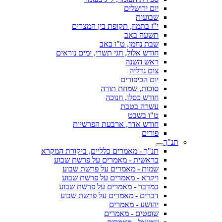
יום ירושלים
שבועות
י"ז בתמוז, תקופת בין המצרים
תשעה באב
שבת נחמו, ט"ו באב
חודש אלול, חגי תשרי, ימים נוראים
ראש השנה
צום גדליה
יום הכיפורים
סוכות, שמחת תורה
חודש כסלו, חנוכה
עשרה בטבת
ט"ו בשבט
חודש אדר, ארבעת הפרשיות
פורים
תנ"ך
תנ"ך - מאמרים כלליים, ביקורת המקרא
בראשית - מאמרים על פרשת שבוע
שמות - מאמרים על פרשת שבוע
ויקרא - מאמרים על פרשת שבוע
במדבר - מאמרים על פרשת שבוע
דברים - מאמרים על פרשת שבוע
יהושע - מאמרים
שופטים - מאמרים