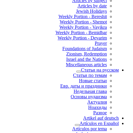
Articles by subject
Articles by date
Jewish Holidays
Weekly Portion - Bereshit
Weekly Portion - Shemot
Weekly Portion - Vayikra
Weekly Portion - Bemidbar
Weekly Portion - Devarim
Prayer
Foundations of Judaism
Zionism, Redemption
Israel and the Nations
Miscellaneous articles
Статьи на русском
Статьи по темам
Новые статьи
Евр. даты и праздники
Недельная глава
Основы иудаизма
Актуалия
Ноахиды
Разное
Artikel auf deutsch
Artículos en Español
Artículos por tema