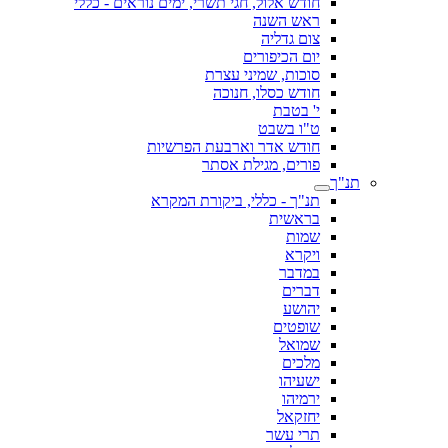
חודש אלול, חגי תשרי, ימים נוראים - כללי
ראש השנה
צום גדליה
יום הכיפורים
סוכות, שמיני עצרת
חודש כסלו, חנוכה
י' בטבת
ט"ו בשבט
חודש אדר וארבעת הפרשיות
פורים, מגילת אסתר
תנ"ך
תנ"ך - כללי, ביקורת המקרא
בראשית
שמות
ויקרא
במדבר
דברים
יהושע
שופטים
שמואל
מלכים
ישעיהו
ירמיהו
יחזקאל
תרי עשר