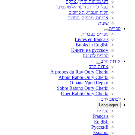
דיני ממונות ונזקין, צדקה
בעלי כוחות, ריפוי אלטרנטיבי
הלוח העברי, תאריכים
אומנות, מוזיקה, ספרות
שונות
ספרים
ספרים בעברית
Livres en français
Books in English
Книги на русском
ספרים לבני נח
אודות הרב
אודות הרב
À propos du Rav Oury Cherki
About Rabbi Oury Cherki
О раве Ури Шерки
Sobre Rabino Oury Cherki
Über Rabbi Oury Cherki
לכתוב לרב
Languages
עברית
Français
English
Русский
Español