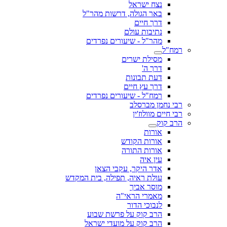
נצח ישראל
באר הגולה, דרשות מהר"ל
דרך חיים
נתיבות עולם
מהר"ל - שיעורים נפרדים
רמח"ל
מסילת ישרים
דרך ה'
דעת תבונות
דרך עץ חיים
רמח"ל - שיעורים נפרדים
רבי נחמן מברסלב
רבי חיים מוולוז'ין
הרב קוק
אורות
אורות הקודש
אורות התורה
עין איה
אדר היקר, עקבי הצאן
עולת ראיה, תפילה, בית המקדש
מוסר אביך
מאמרי הראי"ה
לנבוכי הדור
הרב קוק על פרשת שבוע
הרב קוק על מועדי ישראל