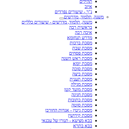
תהילים
איוב
נ"ך - שיעורים נפרדים
משנה, תלמוד, מדרשים
משנה, תלמוד, מדרשים - שיעורים כלליים
בראשית רבה
איכה רבה
מדרש תנחומא
מסכת ברכות
מסכת שבת
מסכת פסחים
מסכת ראש השנה
מסכת יומא
מסכת סוכה
מסכת ביצה
מסכת תענית
מסכת מגילה
מסכת מועד קטן
מסכת חגיגה
מסכת כתובות
מסכת סוטה
מסכת גיטין - אגדות החורבן
מסכת קידושין
בבא מציעא - תנורו של עכנאי
בבא בתרא