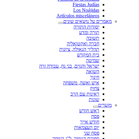
Fiestas Judías
Los Noájidas
Artículos misceláneos
מאמרים על נושאים שונים
יסודות התורה
תורה ומדע
תשובה
חברה ואקטואליה
תהליך הגאולה, ציונות
בית המקדש
שמיטה
ישראל והגוים, בני נח, עבודה זרה
השואה
חינוך
איש ואשה, משפחה
צחוק
ראינות עם הרב
שונות
מועדים
ראש חודש
פסח
חודש אייר
יום העצמאות
פסח שני
ספירת העומר, ל"ג בעומר