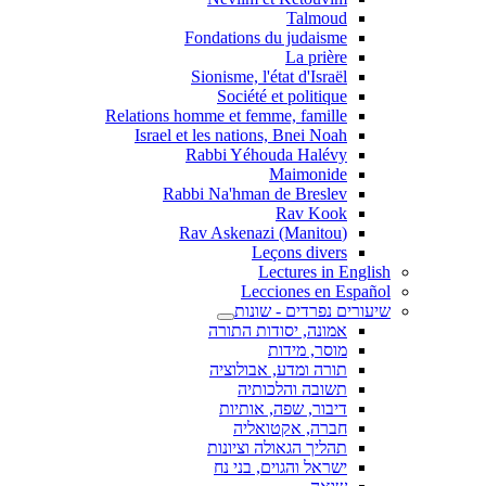
Talmoud
Fondations du judaisme
La prière
Sionisme, l'état d'Israël
Société et politique
Relations homme et femme, famille
Israel et les nations, Bnei Noah
Rabbi Yéhouda Halévy
Maimonide
Rabbi Na'hman de Breslev
Rav Kook
(Rav Askenazi (Manitou
Leçons divers
Lectures in English
Lecciones en Español
שיעורים נפרדים - שונות
אמונה, יסודות התורה
מוסר, מידות
תורה ומדע, אבולוציה
תשובה והלכותיה
דיבור, שפה, אותיות
חברה, אקטואליה
תהליך הגאולה וציונות
ישראל והגוים, בני נח