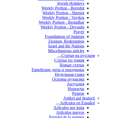
Jewish Holidays
Weekly Portion - Bereshit
Weekly Portion - Shemot
Weekly Portion - Vayikra
Weekly Portion - Bemidbar
Weekly Portion - Devarim
Prayer
Foundations of Judaism
Zionism, Redemption
Israel and the Nations
Miscellaneous articles
Статьи на русском
Статьи по темам
Новые статьи
Еврейские даты и праздники
Недельная глава
Основы иудаизма
Актуалия
Ноахиды
Разное
Artikel auf deutsch
Artículos en Español
Artículos por tema
Artículos nuevos
Parashá de la semana