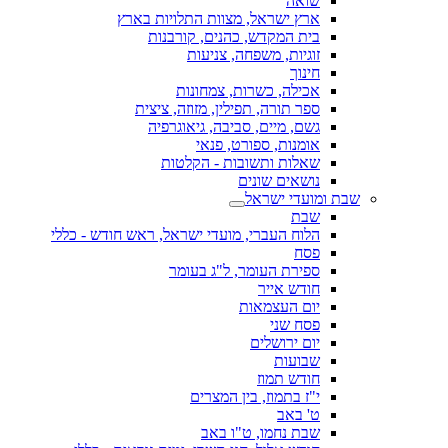
שואה
ארץ ישראל, מצוות התלויות בארץ
בית המקדש, כהנים, קורבנות
זוגיות, משפחה, צניעות
חינוך
אכילה, כשרות, צמחונות
ספר תורה, תפילין, מזוזה, ציצית
גשם, מיים, סביבה, גיאוגרפיה
אומנות, ספורט, פנאי
שאלות ותשובות - הקלטות
נושאים שונים
שבת ומועדי ישראל
שבת
הלוח העברי, מועדי ישראל, ראש חודש - כללי
פסח
ספירת העומר, ל"ג בעומר
חודש אייר
יום העצמאות
פסח שני
יום ירושלים
שבועות
חודש תמוז
י"ז בתמוז, בין המצרים
ט' באב
שבת נחמו, ט"ו באב