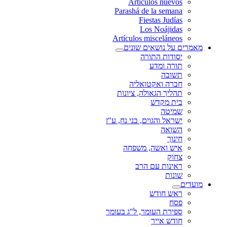
Artículos nuevos
Parashá de la semana
Fiestas Judías
Los Noájidas
Artículos misceláneos
מאמרים על נושאים שונים
יסודות התורה
תורה ומדע
תשובה
חברה ואקטואליה
תהליך הגאולה, ציונות
בית מקדש
שמיטה
ישראל והגוים, בני נח, ע"ז
השואה
חינוך
איש ואשה, משפחה
צחוק
ראינות עם הרב
שונות
מועדים
ראש חודש
פסח
ספירת העומר, ל"ג בעומר
חודש אייר