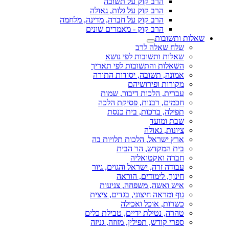
הרב קוק על תשובה
הרב קוק על גלות, גאולה
הרב קוק על חברה, מדינה, מלחמה
הרב קוק - מאמרים שונים
שאלות ותשובות
שלח שאלה לרב
שאלות ותשובות לפי נושא
השאלות והתשובות לפי תאריך
אמונה, תשובה, יסודות התורה
מקורות ופירושיהם
עברית, הלכות דיבור, שמות
חכמים, רבנות, פסיקת הלכה
תפילה, ברכות, בית כנסת
שבת ומועד
ציונות, גאולה
ארץ ישראל, הלכות תלויות בה
בית המקדש, הר הבית
חברה ואקטואליה
עבודה זרה, ישראל והגוים, גיור
חינוך, לימודים, הוראה
איש ואשה, משפחה, צניעות
גוף ומראה חיצוני, בגדים, ציצית
כשרות, אוכל ואכילה
טהרה, נטילת ידיים, טבילת כלים
ספרי קודש, תפילין, מזוזה, גניזה