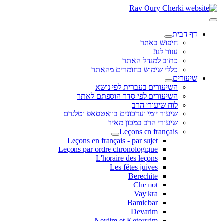
דף הבית
חיפוש באתר
עזור לנו!
כתוב למנהל האתר
כללי שימוש בחומרים מהאתר
שיעורים
השיעורים בעברית לפי נושא
השיעורים לפי סדר הוספתם לאתר
לוח שיעורי הרב
שיעור יומי ועדכונים בוואטסאפ וטלגרם
שיעורי הרב במכון מאיר
Leçons en français
Leçons en français - par sujet
Leçons par ordre chronologique
L'horaire des leçons
Les fêtes juives
Berechite
Chemot
Vayikra
Bamidbar
Devarim
Neviim et Ketouvim