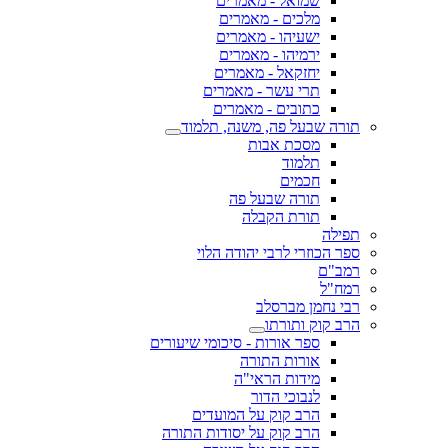
שמואל - מאמרים
מלכים - מאמרים
ישעיהו - מאמרים
ירמיהו - מאמרים
יחזקאל - מאמרים
תרי עשר - מאמרים
כתובים - מאמרים
תורה שבעל פה, משנה, תלמוד
מסכת אבות
תלמוד
חכמים
תורה שבעל פה
תורת הקבלה
תפילה
ספר הכוזרי לרבי יהודה הלוי
רמב"ם
רמח"ל
רבי נחמן מברסלב
הרב קוק ותורתו
ספר אורות - סיכומי שיעורים
אורות התורה
מידות הראי"ה
לנבוכי הדור
הרב קוק על המועדים
הרב קוק על יסודות התורה