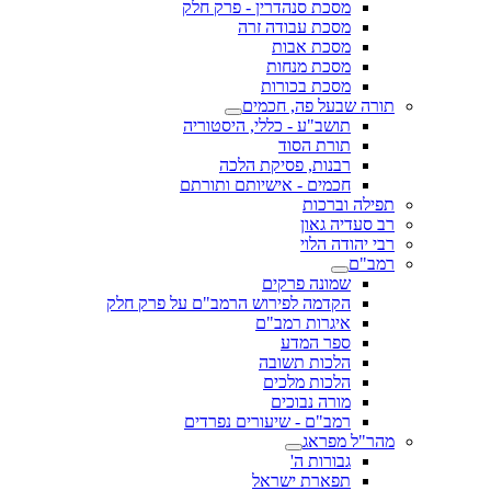
מסכת סנהדרין - פרק חלק
מסכת עבודה זרה
מסכת אבות
מסכת מנחות
מסכת בכורות
תורה שבעל פה, חכמים
תושב"ע - כללי, היסטוריה
תורת הסוד
רבנות, פסיקת הלכה
חכמים - אישיותם ותורתם
תפילה וברכות
רב סעדיה גאון
רבי יהודה הלוי
רמב"ם
שמונה פרקים
הקדמה לפירוש הרמב"ם על פרק חלק
איגרות רמב"ם
ספר המדע
הלכות תשובה
הלכות מלכים
מורה נבוכים
רמב"ם - שיעורים נפרדים
מהר"ל מפראג
גבורות ה'
תפארת ישראל