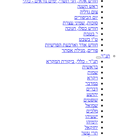
חודש אלול, חגי תשרי, ימים נוראים - כללי
ראש השנה
צום גדליה
יום הכיפורים
סוכות, שמיני עצרת
חודש כסלו, חנוכה
י' בטבת
ט"ו בשבט
חודש אדר וארבעת הפרשיות
פורים, מגילת אסתר
תנ"ך
תנ"ך - כללי, ביקורת המקרא
בראשית
שמות
ויקרא
במדבר
דברים
יהושע
שופטים
שמואל
מלכים
ישעיהו
ירמיהו
יחזקאל
תרי עשר