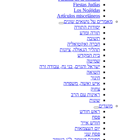
Fiestas Judías
Los Noájidas
Artículos misceláneos
מאמרים על נושאים שונים
יסודות התורה
תורה ומדע
תשובה
חברה ואקטואליה
תהליך הגאולה, ציונות
בית המקדש
שמיטה
ישראל והגוים, בני נח, עבודה זרה
השואה
חינוך
איש ואשה, משפחה
צחוק
ראינות עם הרב
שונות
מועדים
ראש חודש
פסח
חודש אייר
יום העצמאות
פסח שני
ספירת העומר, ל"ג בעומר