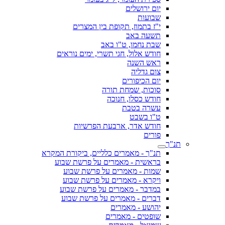
יום ירושלים
שבועות
י"ז בתמוז, תקופת בין המצרים
תשעה באב
שבת נחמו, ט"ו באב
חודש אלול, חגי תשרי, ימים נוראים
ראש השנה
צום גדליה
יום הכיפורים
סוכות, שמחת תורה
חודש כסלו, חנוכה
עשרה בטבת
ט"ו בשבט
חודש אדר, ארבעת הפרשיות
פורים
תנ"ך
תנ"ך - מאמרים כלליים, ביקורת המקרא
בראשית - מאמרים על פרשת שבוע
שמות - מאמרים על פרשת שבוע
ויקרא - מאמרים על פרשת שבוע
במדבר - מאמרים על פרשת שבוע
דברים - מאמרים על פרשת שבוע
יהושע - מאמרים
שופטים - מאמרים