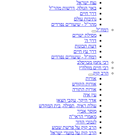
נצח ישראל
באר הגולה, דרשות מהר"ל
דרך חיים
נתיבות עולם
מהר"ל - שיעורים נפרדים
רמח"ל
מסילת ישרים
דרך ה'
דעת תבונות
דרך עץ חיים
רמח"ל - שיעורים נפרדים
רבי נחמן מברסלב
רבי חיים מוולוז'ין
הרב קוק
אורות
אורות הקודש
אורות התורה
עין איה
אדר היקר, עקבי הצאן
עולת ראיה, תפילה, בית המקדש
מוסר אביך
מאמרי הראי"ה
לנבוכי הדור
הרב קוק על פרשת שבוע
הרב קוק על מועדי ישראל