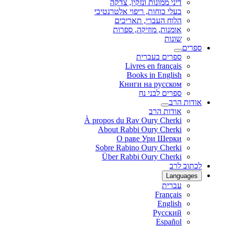
דיני ממונות ונזקין, צדקה
בעלי כוחות, ריפוי אלטרנטיבי
הלוח העברי, תאריכים
אומנות, מוזיקה, ספרות
שונות
ספרים
ספרים בעברית
Livres en français
Books in English
Книги на русском
ספרים לבני נח
אודות הרב
אודות הרב
À propos du Rav Oury Cherki
About Rabbi Oury Cherki
О раве Ури Шерки
Sobre Rabino Oury Cherki
Über Rabbi Oury Cherki
לכתוב לרב
Languages
עברית
Français
English
Русский
Español