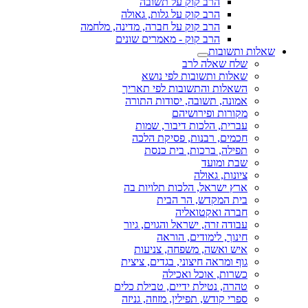
הרב קוק על תשובה
הרב קוק על גלות, גאולה
הרב קוק על חברה, מדינה, מלחמה
הרב קוק - מאמרים שונים
שאלות ותשובות
שלח שאלה לרב
שאלות ותשובות לפי נושא
השאלות והתשובות לפי תאריך
אמונה, תשובה, יסודות התורה
מקורות ופירושיהם
עברית, הלכות דיבור, שמות
חכמים, רבנות, פסיקת הלכה
תפילה, ברכות, בית כנסת
שבת ומועד
ציונות, גאולה
ארץ ישראל, הלכות תלויות בה
בית המקדש, הר הבית
חברה ואקטואליה
עבודה זרה, ישראל והגוים, גיור
חינוך, לימודים, הוראה
איש ואשה, משפחה, צניעות
גוף ומראה חיצוני, בגדים, ציצית
כשרות, אוכל ואכילה
טהרה, נטילת ידיים, טבילת כלים
ספרי קודש, תפילין, מזוזה, גניזה