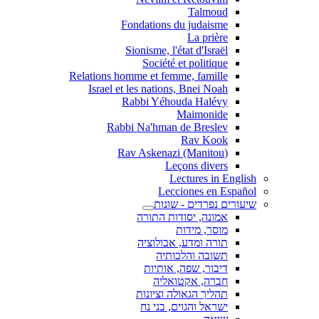
Talmoud
Fondations du judaisme
La prière
Sionisme, l'état d'Israël
Société et politique
Relations homme et femme, famille
Israel et les nations, Bnei Noah
Rabbi Yéhouda Halévy
Maimonide
Rabbi Na'hman de Breslev
Rav Kook
(Rav Askenazi (Manitou
Leçons divers
Lectures in English
Lecciones en Español
שיעורים נפרדים - שונות
אמונה, יסודות התורה
מוסר, מידות
תורה ומדע, אבולוציה
תשובה והלכותיה
דיבור, שפה, אותיות
חברה, אקטואליה
תהליך הגאולה וציונות
ישראל והגוים, בני נח