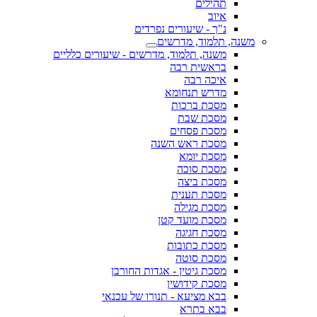
תהילים
איוב
נ"ך - שיעורים נפרדים
משנה, תלמוד, מדרשים
משנה, תלמוד, מדרשים - שיעורים כלליים
בראשית רבה
איכה רבה
מדרש תנחומא
מסכת ברכות
מסכת שבת
מסכת פסחים
מסכת ראש השנה
מסכת יומא
מסכת סוכה
מסכת ביצה
מסכת תענית
מסכת מגילה
מסכת מועד קטן
מסכת חגיגה
מסכת כתובות
מסכת סוטה
מסכת גיטין - אגדות החורבן
מסכת קידושין
בבא מציעא - תנורו של עכנאי
בבא בתרא