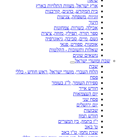
שואה
ארץ ישראל, מצוות התלויות בארץ
בית המקדש, כהנים, קורבנות
זוגיות, משפחה, צניעות
חינוך
אכילה, כשרות, צמחונות
ספר תורה, תפילין, מזוזה, ציצית
גשם, מיים, סביבה, גיאוגרפיה
אומנות, ספורט, פנאי
שאלות ותשובות - הקלטות
נושאים שונים
שבת ומועדי ישראל
שבת
הלוח העברי, מועדי ישראל, ראש חודש - כללי
פסח
ספירת העומר, ל"ג בעומר
חודש אייר
יום העצמאות
פסח שני
יום ירושלים
שבועות
חודש תמוז
י"ז בתמוז, בין המצרים
ט' באב
שבת נחמו, ט"ו באב