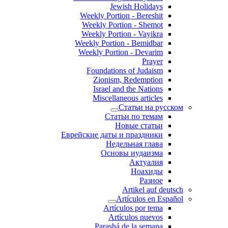
Jewish Holidays
Weekly Portion - Bereshit
Weekly Portion - Shemot
Weekly Portion - Vayikra
Weekly Portion - Bemidbar
Weekly Portion - Devarim
Prayer
Foundations of Judaism
Zionism, Redemption
Israel and the Nations
Miscellaneous articles
Статьи на русском
Статьи по темам
Новые статьи
Еврейские даты и праздники
Недельная глава
Основы иудаизма
Актуалия
Ноахиды
Разное
Artikel auf deutsch
Artículos en Español
Artículos por tema
Artículos nuevos
Parashá de la semana