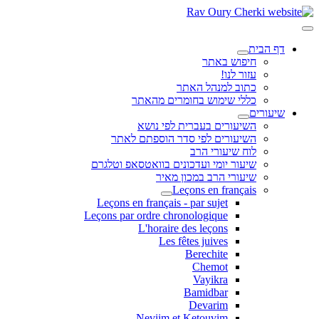
דף הבית
חיפוש באתר
עזור לנו!
כתוב למנהל האתר
כללי שימוש בחומרים מהאתר
שיעורים
השיעורים בעברית לפי נושא
השיעורים לפי סדר הוספתם לאתר
לוח שיעורי הרב
שיעור יומי ועדכונים בוואטסאפ וטלגרם
שיעורי הרב במכון מאיר
Leçons en français
Leçons en français - par sujet
Leçons par ordre chronologique
L'horaire des leçons
Les fêtes juives
Berechite
Chemot
Vayikra
Bamidbar
Devarim
Neviim et Ketouvim