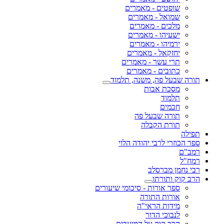
שופטים - מאמרים
שמואל - מאמרים
מלכים - מאמרים
ישעיהו - מאמרים
ירמיהו - מאמרים
יחזקאל - מאמרים
תרי עשר - מאמרים
כתובים - מאמרים
תורה שבעל פה, משנה, תלמוד
מסכת אבות
תלמוד
חכמים
תורה שבעל פה
תורת הקבלה
תפילה
ספר הכוזרי לרבי יהודה הלוי
רמב"ם
רמח"ל
רבי נחמן מברסלב
הרב קוק ותורתו
ספר אורות - סיכומי שיעורים
אורות התורה
מידות הראי"ה
לנבוכי הדור
הרב קוק על המועדים