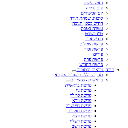
ראש השנה
צום גדליה
יום הכיפורים
סוכות, שמחת תורה
חודש כסלו, חנוכה
עשרה בטבת
ט"ו בשבט
חודש אדר
פרשת שקלים
פרשת זכור
פורים
פרשת פרה
פרשת החודש
תורה, נביאים וכתובים
תנ"ך - כללי, ביקורת המקרא
בראשית - מאמרים
פרשת בראשית
פרשת נח
פרשת לך לך
פרשת וירא
פרשת חיי שרה
פרשת תולדות
פרשת ויצא
פרשת וישלח
פרשת וישב