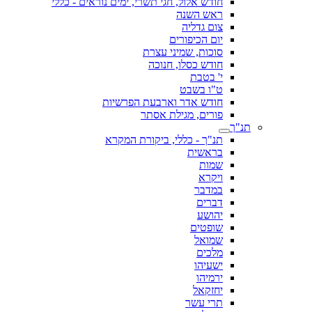
חודש אלול, חגי תשרי, ימים נוראים - כללי
ראש השנה
צום גדליה
יום הכיפורים
סוכות, שמיני עצרת
חודש כסלו, חנוכה
י' בטבת
ט"ו בשבט
חודש אדר וארבעת הפרשיות
פורים, מגילת אסתר
תנ"ך
תנ"ך - כללי, ביקורת המקרא
בראשית
שמות
ויקרא
במדבר
דברים
יהושע
שופטים
שמואל
מלכים
ישעיהו
ירמיהו
יחזקאל
תרי עשר