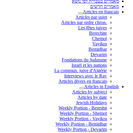
מאמרים בעברית לפי נושא
מאמרים חדשים
Articles en français
Articles par sujet
.Articles par ordre chron
Les fêtes juives
Berechite
Chemot
Vayikra
Bemidbar
Devarim
Fondations du Judaisme
Israël et les nations
La commun. juive d'Algérie
Interviews avec le Rav
Articles divers en français
Articles in English
Articles by subject
Articles by date
Jewish Holidays
Weekly Portion - Bereshit
Weekly Portion - Shemot
Weekly Portion - Vayikra
Weekly Portion - Bemidbar
Weekly Portion - Devarim