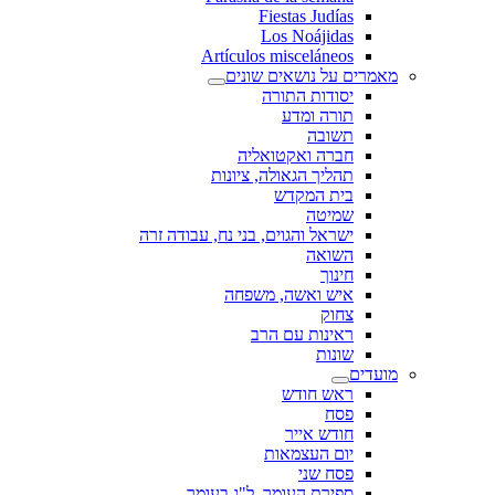
Fiestas Judías
Los Noájidas
Artículos misceláneos
מאמרים על נושאים שונים
יסודות התורה
תורה ומדע
תשובה
חברה ואקטואליה
תהליך הגאולה, ציונות
בית המקדש
שמיטה
ישראל והגוים, בני נח, עבודה זרה
השואה
חינוך
איש ואשה, משפחה
צחוק
ראינות עם הרב
שונות
מועדים
ראש חודש
פסח
חודש אייר
יום העצמאות
פסח שני
ספירת העומר, ל"ג בעומר