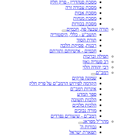
מסכת סנהדרין - פרק חלק
מסכת עבודה זרה
מסכת אבות
מסכת מנחות
מסכת בכורות
תורה שבעל פה, חכמים
תושב"ע - כללי, היסטוריה
תורת הסוד
רבנות, פסיקת הלכה
חכמים - אישיותם ותורתם
תפילה וברכות
רב סעדיה גאון
רבי יהודה הלוי
רמב"ם
שמונה פרקים
הקדמה לפירוש הרמב"ם על פרק חלק
איגרות רמב"ם
ספר המדע
הלכות תשובה
הלכות מלכים
מורה נבוכים
רמב"ם - שיעורים נפרדים
מהר"ל מפראג
גבורות ה'
תפארת ישראל