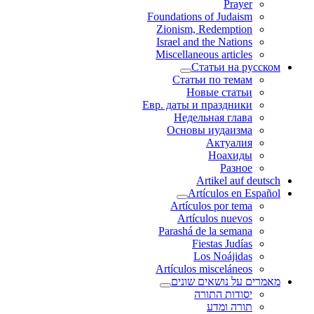
Prayer
Foundations of Judaism
Zionism, Redemption
Israel and the Nations
Miscellaneous articles
Статьи на русском
Статьи по темам
Новые статьи
Евр. даты и праздники
Недельная глава
Основы иудаизма
Актуалия
Ноахиды
Разное
Artikel auf deutsch
Artículos en Español
Artículos por tema
Artículos nuevos
Parashá de la semana
Fiestas Judías
Los Noájidas
Artículos misceláneos
מאמרים על נושאים שונים
יסודות התורה
תורה ומדע