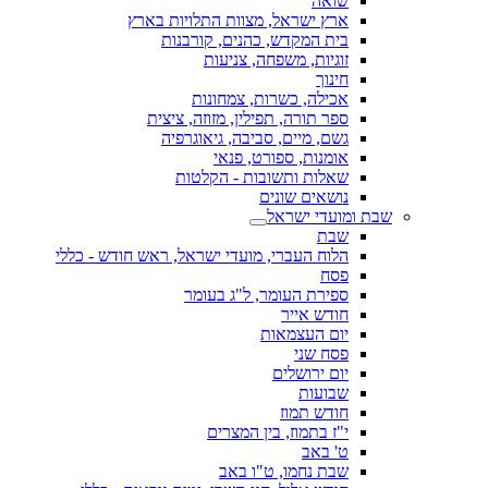
שואה
ארץ ישראל, מצוות התלויות בארץ
בית המקדש, כהנים, קורבנות
זוגיות, משפחה, צניעות
חינוך
אכילה, כשרות, צמחונות
ספר תורה, תפילין, מזוזה, ציצית
גשם, מיים, סביבה, גיאוגרפיה
אומנות, ספורט, פנאי
שאלות ותשובות - הקלטות
נושאים שונים
שבת ומועדי ישראל
שבת
הלוח העברי, מועדי ישראל, ראש חודש - כללי
פסח
ספירת העומר, ל"ג בעומר
חודש אייר
יום העצמאות
פסח שני
יום ירושלים
שבועות
חודש תמוז
י"ז בתמוז, בין המצרים
ט' באב
שבת נחמו, ט"ו באב