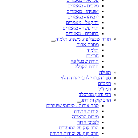
שמואל - מאמרים
מלכים - מאמרים
ישעיהו - מאמרים
ירמיהו - מאמרים
יחזקאל - מאמרים
תרי עשר - מאמרים
כתובים - מאמרים
תורה שבעל פה, משנה, תלמוד
מסכת אבות
תלמוד
חכמים
תורה שבעל פה
תורת הקבלה
תפילה
ספר הכוזרי לרבי יהודה הלוי
רמב"ם
רמח"ל
רבי נחמן מברסלב
הרב קוק ותורתו
ספר אורות - סיכומי שיעורים
אורות התורה
מידות הראי"ה
לנבוכי הדור
הרב קוק על המועדים
הרב קוק על יסודות התורה