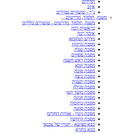
תהילים
איוב
נ"ך - שיעורים נפרדים
משנה, תלמוד, מדרשים
משנה, תלמוד, מדרשים - שיעורים כלליים
בראשית רבה
איכה רבה
מדרש תנחומא
מסכת ברכות
מסכת שבת
מסכת פסחים
מסכת ראש השנה
מסכת יומא
מסכת סוכה
מסכת ביצה
מסכת תענית
מסכת מגילה
מסכת מועד קטן
מסכת חגיגה
מסכת כתובות
מסכת סוטה
מסכת גיטין - אגדות החורבן
מסכת קידושין
בבא מציעא - תנורו של עכנאי
בבא בתרא