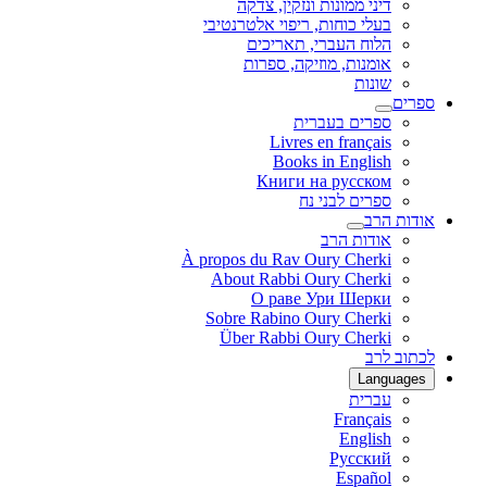
דיני ממונות ונזקין, צדקה
בעלי כוחות, ריפוי אלטרנטיבי
הלוח העברי, תאריכים
אומנות, מוזיקה, ספרות
שונות
ספרים
ספרים בעברית
Livres en français
Books in English
Книги на русском
ספרים לבני נח
אודות הרב
אודות הרב
À propos du Rav Oury Cherki
About Rabbi Oury Cherki
О раве Ури Шерки
Sobre Rabino Oury Cherki
Über Rabbi Oury Cherki
לכתוב לרב
Languages
עברית
Français
English
Русский
Español