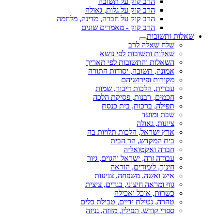
הרב קוק על תשובה
הרב קוק על גלות, גאולה
הרב קוק על חברה, מדינה, מלחמה
הרב קוק - מאמרים שונים
שאלות ותשובות
שלח שאלה לרב
שאלות ותשובות לפי נושא
השאלות והתשובות לפי תאריך
אמונה, תשובה, יסודות התורה
מקורות ופירושיהם
עברית, הלכות דיבור, שמות
חכמים, רבנות, פסיקת הלכה
תפילה, ברכות, בית כנסת
שבת ומועד
ציונות, גאולה
ארץ ישראל, הלכות תלויות בה
בית המקדש, הר הבית
חברה ואקטואליה
עבודה זרה, ישראל והגוים, גיור
חינוך, לימודים, הוראה
איש ואשה, משפחה, צניעות
גוף ומראה חיצוני, בגדים, ציצית
כשרות, אוכל ואכילה
טהרה, נטילת ידיים, טבילת כלים
ספרי קודש, תפילין, מזוזה, גניזה