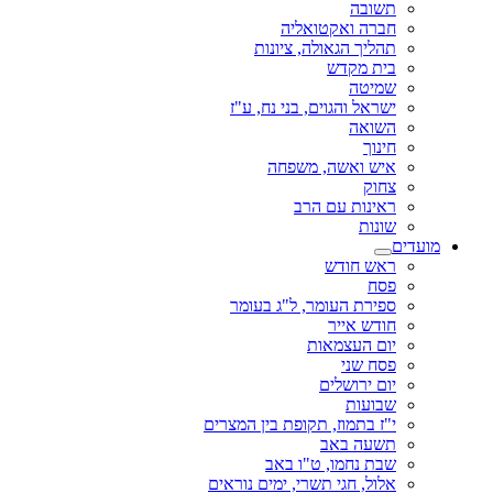
תשובה
חברה ואקטואליה
תהליך הגאולה, ציונות
בית מקדש
שמיטה
ישראל והגוים, בני נח, ע"ז
השואה
חינוך
איש ואשה, משפחה
צחוק
ראינות עם הרב
שונות
מועדים
ראש חודש
פסח
ספירת העומר, ל"ג בעומר
חודש אייר
יום העצמאות
פסח שני
יום ירושלים
שבועות
י"ז בתמוז, תקופת בין המצרים
תשעה באב
שבת נחמו, ט"ו באב
אלול, חגי תשרי, ימים נוראים