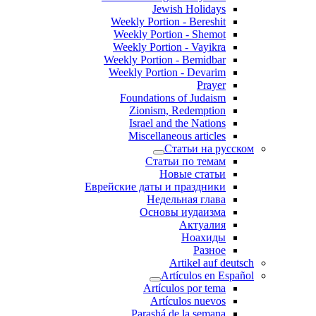
Jewish Holidays
Weekly Portion - Bereshit
Weekly Portion - Shemot
Weekly Portion - Vayikra
Weekly Portion - Bemidbar
Weekly Portion - Devarim
Prayer
Foundations of Judaism
Zionism, Redemption
Israel and the Nations
Miscellaneous articles
Статьи на русском
Статьи по темам
Новые статьи
Еврейские даты и праздники
Недельная глава
Основы иудаизма
Актуалия
Ноахиды
Разное
Artikel auf deutsch
Artículos en Español
Artículos por tema
Artículos nuevos
Parashá de la semana