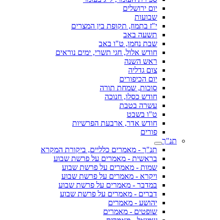
יום ירושלים
שבועות
י"ז בתמוז, תקופת בין המצרים
תשעה באב
שבת נחמו, ט"ו באב
חודש אלול, חגי תשרי, ימים נוראים
ראש השנה
צום גדליה
יום הכיפורים
סוכות, שמחת תורה
חודש כסלו, חנוכה
עשרה בטבת
ט"ו בשבט
חודש אדר, ארבעת הפרשיות
פורים
תנ"ך
תנ"ך - מאמרים כלליים, ביקורת המקרא
בראשית - מאמרים על פרשת שבוע
שמות - מאמרים על פרשת שבוע
ויקרא - מאמרים על פרשת שבוע
במדבר - מאמרים על פרשת שבוע
דברים - מאמרים על פרשת שבוע
יהושע - מאמרים
שופטים - מאמרים