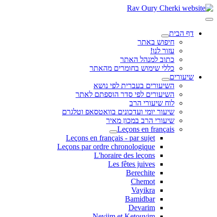
דף הבית
חיפוש באתר
עזור לנו!
כתוב למנהל האתר
כללי שימוש בחומרים מהאתר
שיעורים
השיעורים בעברית לפי נושא
השיעורים לפי סדר הוספתם לאתר
לוח שיעורי הרב
שיעור יומי ועדכונים בוואטסאפ וטלגרם
שיעורי הרב במכון מאיר
Leçons en français
Leçons en français - par sujet
Leçons par ordre chronologique
L'horaire des leçons
Les fêtes juives
Berechite
Chemot
Vayikra
Bamidbar
Devarim
Neviim et Ketouvim