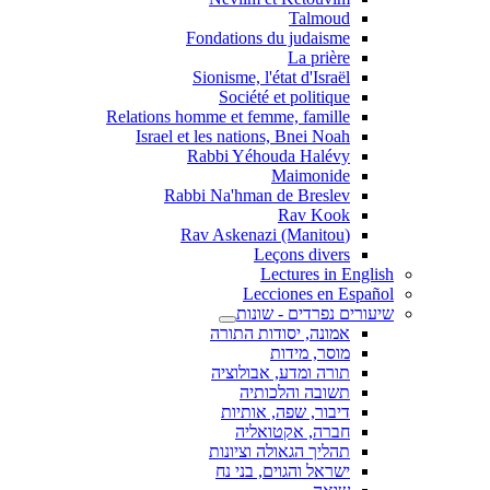
Talmoud
Fondations du judaisme
La prière
Sionisme, l'état d'Israël
Société et politique
Relations homme et femme, famille
Israel et les nations, Bnei Noah
Rabbi Yéhouda Halévy
Maimonide
Rabbi Na'hman de Breslev
Rav Kook
(Rav Askenazi (Manitou
Leçons divers
Lectures in English
Lecciones en Español
שיעורים נפרדים - שונות
אמונה, יסודות התורה
מוסר, מידות
תורה ומדע, אבולוציה
תשובה והלכותיה
דיבור, שפה, אותיות
חברה, אקטואליה
תהליך הגאולה וציונות
ישראל והגוים, בני נח