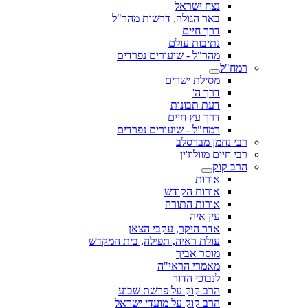
נצח ישראל
באר הגולה, דרשות מהר"ל
דרך חיים
נתיבות עולם
מהר"ל - שיעורים נפרדים
רמח"ל
מסילת ישרים
דרך ה'
דעת תבונות
דרך עץ חיים
רמח"ל - שיעורים נפרדים
רבי נחמן מברסלב
רבי חיים מוולוז'ין
הרב קוק
אורות
אורות הקודש
אורות התורה
עין איה
אדר היקר, עקבי הצאן
עולת ראיה, תפילה, בית המקדש
מוסר אביך
מאמרי הראי"ה
לנבוכי הדור
הרב קוק על פרשת שבוע
הרב קוק על מועדי ישראל