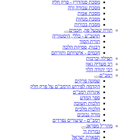
מסכת סנהדרין - פרק חלק
מסכת עבודה זרה
מסכת אבות
מסכת מנחות
מסכת בכורות
תורה שבעל פה, חכמים
תושב"ע - כללי, היסטוריה
תורת הסוד
רבנות, פסיקת הלכה
חכמים - אישיותם ותורתם
תפילה וברכות
רב סעדיה גאון
רבי יהודה הלוי
רמב"ם
שמונה פרקים
הקדמה לפירוש הרמב"ם על פרק חלק
איגרות רמב"ם
ספר המדע
הלכות תשובה
הלכות מלכים
מורה נבוכים
רמב"ם - שיעורים נפרדים
מהר"ל מפראג
גבורות ה'
תפארת ישראל