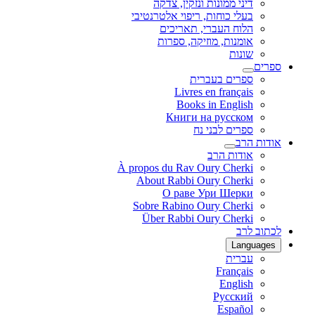
דיני ממונות ונזקין, צדקה
בעלי כוחות, ריפוי אלטרנטיבי
הלוח העברי, תאריכים
אומנות, מוזיקה, ספרות
שונות
ספרים
ספרים בעברית
Livres en français
Books in English
Книги на русском
ספרים לבני נח
אודות הרב
אודות הרב
À propos du Rav Oury Cherki
About Rabbi Oury Cherki
О раве Ури Шерки
Sobre Rabino Oury Cherki
Über Rabbi Oury Cherki
לכתוב לרב
Languages
עברית
Français
English
Русский
Español