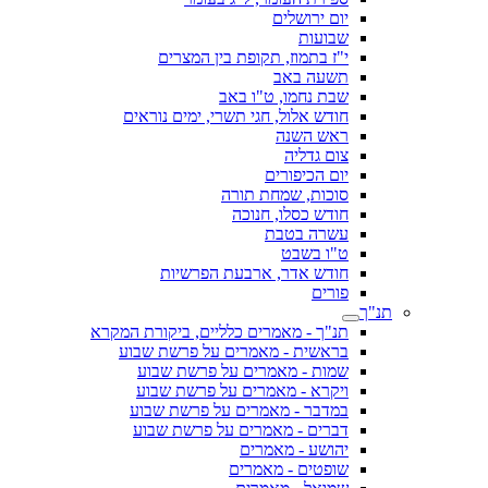
יום ירושלים
שבועות
י"ז בתמוז, תקופת בין המצרים
תשעה באב
שבת נחמו, ט"ו באב
חודש אלול, חגי תשרי, ימים נוראים
ראש השנה
צום גדליה
יום הכיפורים
סוכות, שמחת תורה
חודש כסלו, חנוכה
עשרה בטבת
ט"ו בשבט
חודש אדר, ארבעת הפרשיות
פורים
תנ"ך
תנ"ך - מאמרים כלליים, ביקורת המקרא
בראשית - מאמרים על פרשת שבוע
שמות - מאמרים על פרשת שבוע
ויקרא - מאמרים על פרשת שבוע
במדבר - מאמרים על פרשת שבוע
דברים - מאמרים על פרשת שבוע
יהושע - מאמרים
שופטים - מאמרים