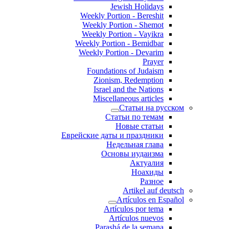
Jewish Holidays
Weekly Portion - Bereshit
Weekly Portion - Shemot
Weekly Portion - Vayikra
Weekly Portion - Bemidbar
Weekly Portion - Devarim
Prayer
Foundations of Judaism
Zionism, Redemption
Israel and the Nations
Miscellaneous articles
Статьи на русском
Статьи по темам
Новые статьи
Еврейские даты и праздники
Недельная глава
Основы иудаизма
Актуалия
Ноахиды
Разное
Artikel auf deutsch
Artículos en Español
Artículos por tema
Artículos nuevos
Parashá de la semana