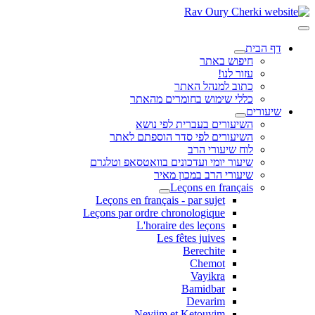
דף הבית
חיפוש באתר
עזור לנו!
כתוב למנהל האתר
כללי שימוש בחומרים מהאתר
שיעורים
השיעורים בעברית לפי נושא
השיעורים לפי סדר הוספתם לאתר
לוח שיעורי הרב
שיעור יומי ועדכונים בוואטסאפ וטלגרם
שיעורי הרב במכון מאיר
Leçons en français
Leçons en français - par sujet
Leçons par ordre chronologique
L'horaire des leçons
Les fêtes juives
Berechite
Chemot
Vayikra
Bamidbar
Devarim
Neviim et Ketouvim