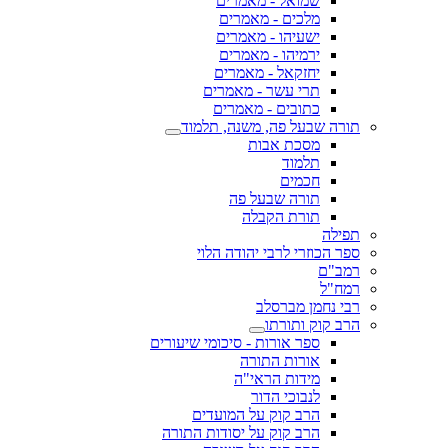
שמואל - מאמרים
מלכים - מאמרים
ישעיהו - מאמרים
ירמיהו - מאמרים
יחזקאל - מאמרים
תרי עשר - מאמרים
כתובים - מאמרים
תורה שבעל פה, משנה, תלמוד
מסכת אבות
תלמוד
חכמים
תורה שבעל פה
תורת הקבלה
תפילה
ספר הכוזרי לרבי יהודה הלוי
רמב"ם
רמח"ל
רבי נחמן מברסלב
הרב קוק ותורתו
ספר אורות - סיכומי שיעורים
אורות התורה
מידות הראי"ה
לנבוכי הדור
הרב קוק על המועדים
הרב קוק על יסודות התורה