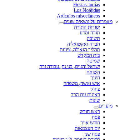
Fiestas Judías
Los Noájidas
Artículos misceláneos
מאמרים על נושאים שונים
יסודות התורה
תורה ומדע
תשובה
חברה ואקטואליה
תהליך הגאולה, ציונות
בית המקדש
שמיטה
ישראל והגוים, בני נח, עבודה זרה
השואה
חינוך
איש ואשה, משפחה
צחוק
ראינות עם הרב
שונות
מועדים
ראש חודש
פסח
חודש אייר
יום העצמאות
פסח שני
ספירת העומר, ל"ג בעומר