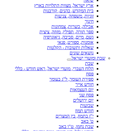
שואה
ארץ ישראל, מצוות התלויות בארץ
בית המקדש, כהנים, קורבנות
זוגיות, משפחה, צניעות
חינוך
אכילה, כשרות, צמחונות
ספר תורה, תפילין, מזוזה, ציצית
גשם, מיים, סביבה, גיאוגרפיה
אומנות, ספורט, פנאי
שאלות ותשובות - הקלטות
נושאים שונים
שבת ומועדי ישראל
שבת
הלוח העברי, מועדי ישראל, ראש חודש - כללי
פסח
ספירת העומר, ל"ג בעומר
חודש אייר
יום העצמאות
פסח שני
יום ירושלים
שבועות
חודש תמוז
י"ז בתמוז, בין המצרים
ט' באב
שבת נחמו, ט"ו באב