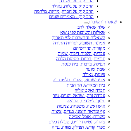
הרב קוק על תשובה
הרב קוק על גלות, גאולה
הרב קוק על חברה, מדינה, מלחמה
הרב קוק - מאמרים שונים
שאלות ותשובות
שלח שאלה לרב
שאלות ותשובות לפי נושא
השאלות והתשובות לפי תאריך
אמונה, תשובה, יסודות התורה
מקורות ופירושיהם
עברית, הלכות דיבור, שמות
חכמים, רבנות, פסיקת הלכה
תפילה, ברכות, בית כנסת
שבת ומועד
ציונות, גאולה
ארץ ישראל, הלכות תלויות בה
בית המקדש, הר הבית
חברה ואקטואליה
עבודה זרה, ישראל והגוים, גיור
חינוך, לימודים, הוראה
איש ואשה, משפחה, צניעות
גוף ומראה חיצוני, בגדים, ציצית
כשרות, אוכל ואכילה
טהרה, נטילת ידיים, טבילת כלים
ספרי קודש, תפילין, מזוזה, גניזה