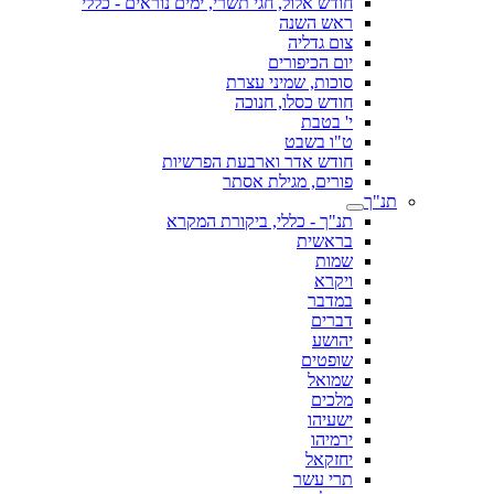
חודש אלול, חגי תשרי, ימים נוראים - כללי
ראש השנה
צום גדליה
יום הכיפורים
סוכות, שמיני עצרת
חודש כסלו, חנוכה
י' בטבת
ט"ו בשבט
חודש אדר וארבעת הפרשיות
פורים, מגילת אסתר
תנ"ך
תנ"ך - כללי, ביקורת המקרא
בראשית
שמות
ויקרא
במדבר
דברים
יהושע
שופטים
שמואל
מלכים
ישעיהו
ירמיהו
יחזקאל
תרי עשר