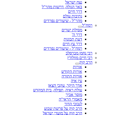
נצח ישראל
באר הגולה, דרשות מהר"ל
דרך חיים
נתיבות עולם
מהר"ל - שיעורים נפרדים
רמח"ל
מסילת ישרים
דרך ה'
דעת תבונות
דרך עץ חיים
רמח"ל - שיעורים נפרדים
רבי נחמן מברסלב
רבי חיים מוולוז'ין
הרב קוק
אורות
אורות הקודש
אורות התורה
עין איה
אדר היקר, עקבי הצאן
עולת ראיה, תפילה, בית המקדש
מוסר אביך
מאמרי הראי"ה
לנבוכי הדור
הרב קוק על פרשת שבוע
הרב קוק על מועדי ישראל