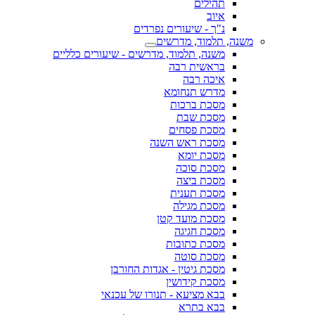
תהילים
איוב
נ"ך - שיעורים נפרדים
משנה, תלמוד, מדרשים
משנה, תלמוד, מדרשים - שיעורים כלליים
בראשית רבה
איכה רבה
מדרש תנחומא
מסכת ברכות
מסכת שבת
מסכת פסחים
מסכת ראש השנה
מסכת יומא
מסכת סוכה
מסכת ביצה
מסכת תענית
מסכת מגילה
מסכת מועד קטן
מסכת חגיגה
מסכת כתובות
מסכת סוטה
מסכת גיטין - אגדות החורבן
מסכת קידושין
בבא מציעא - תנורו של עכנאי
בבא בתרא