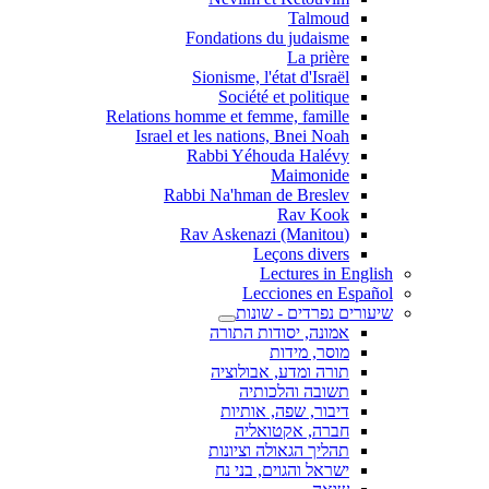
Talmoud
Fondations du judaisme
La prière
Sionisme, l'état d'Israël
Société et politique
Relations homme et femme, famille
Israel et les nations, Bnei Noah
Rabbi Yéhouda Halévy
Maimonide
Rabbi Na'hman de Breslev
Rav Kook
(Rav Askenazi (Manitou
Leçons divers
Lectures in English
Lecciones en Español
שיעורים נפרדים - שונות
אמונה, יסודות התורה
מוסר, מידות
תורה ומדע, אבולוציה
תשובה והלכותיה
דיבור, שפה, אותיות
חברה, אקטואליה
תהליך הגאולה וציונות
ישראל והגוים, בני נח