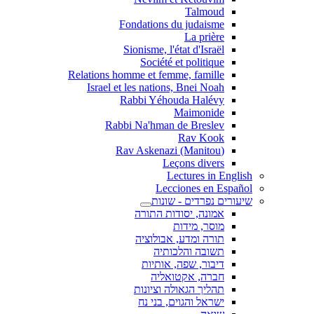
Talmoud
Fondations du judaisme
La prière
Sionisme, l'état d'Israël
Société et politique
Relations homme et femme, famille
Israel et les nations, Bnei Noah
Rabbi Yéhouda Halévy
Maimonide
Rabbi Na'hman de Breslev
Rav Kook
(Rav Askenazi (Manitou
Leçons divers
Lectures in English
Lecciones en Español
שיעורים נפרדים - שונות
אמונה, יסודות התורה
מוסר, מידות
תורה ומדע, אבולוציה
תשובה והלכותיה
דיבור, שפה, אותיות
חברה, אקטואליה
תהליך הגאולה וציונות
ישראל והגוים, בני נח