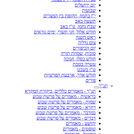
יום ירושלים
שבועות
י"ז בתמוז, תקופת בין המצרים
תשעה באב
שבת נחמו, ט"ו באב
חודש אלול, חגי תשרי, ימים נוראים
ראש השנה
צום גדליה
יום הכיפורים
סוכות, שמחת תורה
חודש כסלו, חנוכה
עשרה בטבת
ט"ו בשבט
חודש אדר, ארבעת הפרשיות
פורים
תנ"ך
תנ"ך - מאמרים כלליים, ביקורת המקרא
בראשית - מאמרים על פרשת שבוע
שמות - מאמרים על פרשת שבוע
ויקרא - מאמרים על פרשת שבוע
במדבר - מאמרים על פרשת שבוע
דברים - מאמרים על פרשת שבוע
יהושע - מאמרים
שופטים - מאמרים