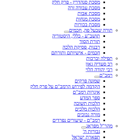
מסכת סנהדרין - פרק חלק
מסכת עבודה זרה
מסכת אבות
מסכת מנחות
מסכת בכורות
תורה שבעל פה, חכמים
תושב"ע - כללי, היסטוריה
תורת הסוד
רבנות, פסיקת הלכה
חכמים - אישיותם ותורתם
תפילה וברכות
רב סעדיה גאון
רבי יהודה הלוי
רמב"ם
שמונה פרקים
הקדמה לפירוש הרמב"ם על פרק חלק
איגרות רמב"ם
ספר המדע
הלכות תשובה
הלכות מלכים
מורה נבוכים
רמב"ם - שיעורים נפרדים
מהר"ל מפראג
גבורות ה'
תפארת ישראל