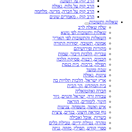
הרב קוק על תשובה
הרב קוק על גלות, גאולה
הרב קוק על חברה, מדינה, מלחמה
הרב קוק - מאמרים שונים
שאלות ותשובות
שלח שאלה לרב
שאלות ותשובות לפי נושא
השאלות והתשובות לפי תאריך
אמונה, תשובה, יסודות התורה
מקורות ופירושיהם
עברית, הלכות דיבור, שמות
חכמים, רבנות, פסיקת הלכה
תפילה, ברכות, בית כנסת
שבת ומועד
ציונות, גאולה
ארץ ישראל, הלכות תלויות בה
בית המקדש, הר הבית
חברה ואקטואליה
עבודה זרה, ישראל והגוים, גיור
חינוך, לימודים, הוראה
איש ואשה, משפחה, צניעות
גוף ומראה חיצוני, בגדים, ציצית
כשרות, אוכל ואכילה
טהרה, נטילת ידיים, טבילת כלים
ספרי קודש, תפילין, מזוזה, גניזה