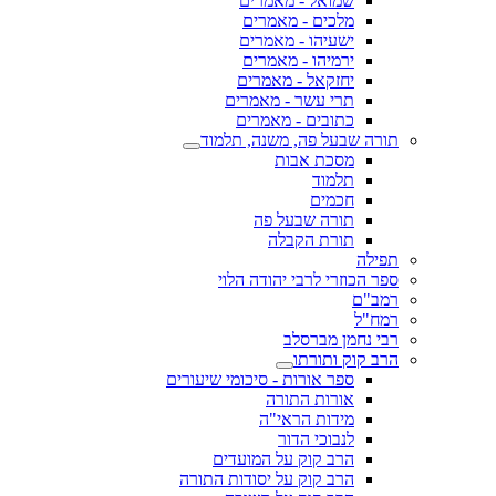
שמואל - מאמרים
מלכים - מאמרים
ישעיהו - מאמרים
ירמיהו - מאמרים
יחזקאל - מאמרים
תרי עשר - מאמרים
כתובים - מאמרים
תורה שבעל פה, משנה, תלמוד
מסכת אבות
תלמוד
חכמים
תורה שבעל פה
תורת הקבלה
תפילה
ספר הכוזרי לרבי יהודה הלוי
רמב"ם
רמח"ל
רבי נחמן מברסלב
הרב קוק ותורתו
ספר אורות - סיכומי שיעורים
אורות התורה
מידות הראי"ה
לנבוכי הדור
הרב קוק על המועדים
הרב קוק על יסודות התורה