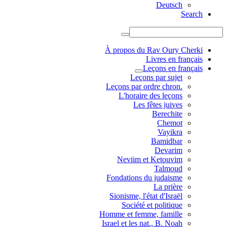
Deutsch
Search
À propos du Rav Oury Cherki
Livres en français
Leçons en français
Leçons par sujet
.Leçons par ordre chron
L'horaire des leçons
Les fêtes juives
Berechite
Chemot
Vayikra
Bamidbar
Devarim
Neviim et Ketouvim
Talmoud
Fondations du judaisme
La prière
Sionisme, l'état d'Israël
Société et politique
Homme et femme, famille
Israel et les nat., B. Noah