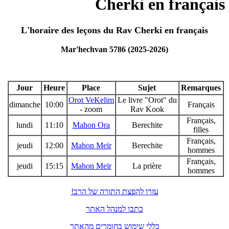
Cherki en français
L'horaire des leçons du Rav Cherki en français
Mar'hechvan 5786 (2025-2026)
Jour
Heure
Place
Sujet
Remarques
Orot VeKelim
Le livre "Orot" du
dimanche
10:00
Français
- zoom
Rav Kook
Français,
lundi
11:10
Mahon Ora
Berechite
filles
Français,
jeudi
12:00
Mahon Meïr
Berechite
hommes
Français,
jeudi
15:15
Mahon Meïr
La prière
hommes
עזרו להפצת התורה של הרב!
כתבו למנהל האתר
כללי שימוש בחומרים מהאתר