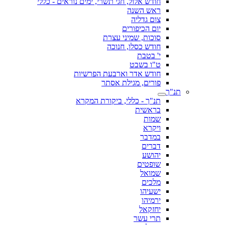
חודש אלול, חגי תשרי, ימים נוראים - כללי
ראש השנה
צום גדליה
יום הכיפורים
סוכות, שמיני עצרת
חודש כסלו, חנוכה
י' בטבת
ט"ו בשבט
חודש אדר וארבעת הפרשיות
פורים, מגילת אסתר
תנ"ך
תנ"ך - כללי, ביקורת המקרא
בראשית
שמות
ויקרא
במדבר
דברים
יהושע
שופטים
שמואל
מלכים
ישעיהו
ירמיהו
יחזקאל
תרי עשר