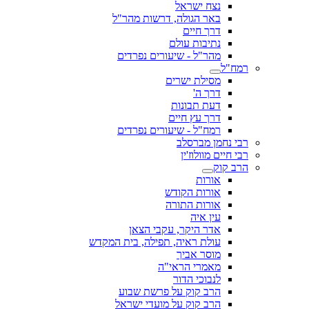
נצח ישראל
באר הגולה, דרשות מהר"ל
דרך חיים
נתיבות עולם
מהר"ל - שיעורים נפרדים
רמח"ל
מסילת ישרים
דרך ה'
דעת תבונות
דרך עץ חיים
רמח"ל - שיעורים נפרדים
רבי נחמן מברסלב
רבי חיים מוולוז'ין
הרב קוק
אורות
אורות הקודש
אורות התורה
עין איה
אדר היקר, עקבי הצאן
עולת ראיה, תפילה, בית המקדש
מוסר אביך
מאמרי הראי"ה
לנבוכי הדור
הרב קוק על פרשת שבוע
הרב קוק על מועדי ישראל