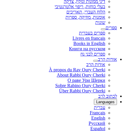
דיני ממונות ונזקין, צדקה
בעלי כוחות, ריפוי אלטרנטיבי
הלוח העברי, תאריכים
אומנות, מוזיקה, ספרות
שונות
ספרים
ספרים בעברית
Livres en français
Books in English
Книги на русском
ספרים לבני נח
אודות הרב
אודות הרב
À propos du Rav Oury Cherki
About Rabbi Oury Cherki
О раве Ури Шерки
Sobre Rabino Oury Cherki
Über Rabbi Oury Cherki
לכתוב לרב
Languages
עברית
Français
English
Русский
Español