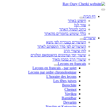
דף הבית
חיפוש באתר
עזור לנו!
כתוב למנהל האתר
כללי שימוש בחומרים מהאתר
שיעורים
השיעורים בעברית לפי נושא
השיעורים לפי סדר הוספתם לאתר
לוח שיעורי הרב
שיעור יומי ועדכונים בוואטסאפ וטלגרם
שיעורי הרב במכון מאיר
Leçons en français
Leçons en français - par sujet
Leçons par ordre chronologique
L'horaire des leçons
Les fêtes juives
Berechite
Chemot
Vayikra
Bamidbar
Devarim
Neviim et Ketouvim