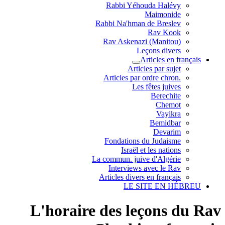
Rabbi Yéhouda Halévy
Maimonide
Rabbi Na'hman de Breslev
Rav Kook
(Rav Askenazi (Manitou
Leçons divers
Articles en français
Articles par sujet
.Articles par ordre chron
Les fêtes juives
Berechite
Chemot
Vayikra
Bemidbar
Devarim
Fondations du Judaisme
Israël et les nations
La commun. juive d'Algérie
Interviews avec le Rav
Articles divers en français
LE SITE EN HÉBREU
L'horaire des leçons du Rav