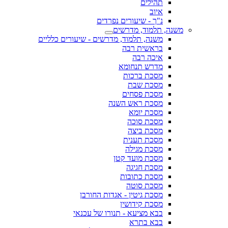
תהילים
איוב
נ"ך - שיעורים נפרדים
משנה, תלמוד, מדרשים
משנה, תלמוד, מדרשים - שיעורים כלליים
בראשית רבה
איכה רבה
מדרש תנחומא
מסכת ברכות
מסכת שבת
מסכת פסחים
מסכת ראש השנה
מסכת יומא
מסכת סוכה
מסכת ביצה
מסכת תענית
מסכת מגילה
מסכת מועד קטן
מסכת חגיגה
מסכת כתובות
מסכת סוטה
מסכת גיטין - אגדות החורבן
מסכת קידושין
בבא מציעא - תנורו של עכנאי
בבא בתרא