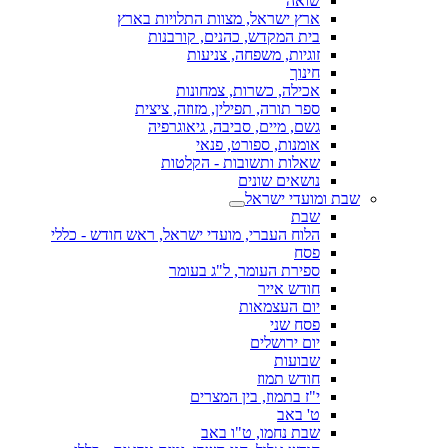
שואה
ארץ ישראל, מצוות התלויות בארץ
בית המקדש, כהנים, קורבנות
זוגיות, משפחה, צניעות
חינוך
אכילה, כשרות, צמחונות
ספר תורה, תפילין, מזוזה, ציצית
גשם, מיים, סביבה, גיאוגרפיה
אומנות, ספורט, פנאי
שאלות ותשובות - הקלטות
נושאים שונים
שבת ומועדי ישראל
שבת
הלוח העברי, מועדי ישראל, ראש חודש - כללי
פסח
ספירת העומר, ל"ג בעומר
חודש אייר
יום העצמאות
פסח שני
יום ירושלים
שבועות
חודש תמוז
י"ז בתמוז, בין המצרים
ט' באב
שבת נחמו, ט"ו באב