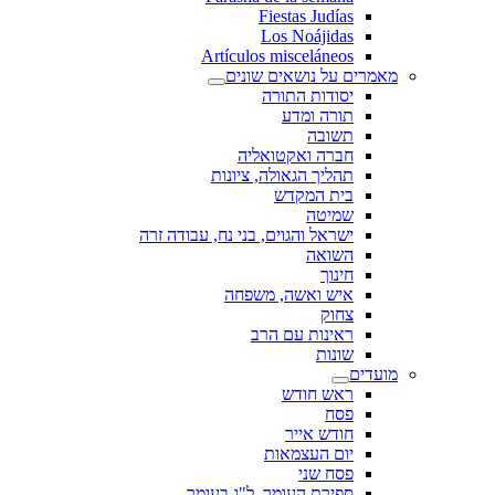
Fiestas Judías
Los Noájidas
Artículos misceláneos
מאמרים על נושאים שונים
יסודות התורה
תורה ומדע
תשובה
חברה ואקטואליה
תהליך הגאולה, ציונות
בית המקדש
שמיטה
ישראל והגוים, בני נח, עבודה זרה
השואה
חינוך
איש ואשה, משפחה
צחוק
ראינות עם הרב
שונות
מועדים
ראש חודש
פסח
חודש אייר
יום העצמאות
פסח שני
ספירת העומר, ל"ג בעומר