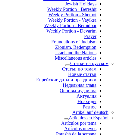
Jewish Holidays
Weekly Portion - Bereshit
Weekly Portion - Shemot
Weekly Portion - Vayikra
Weekly Portion - Bemidbar
Weekly Portion - Devarim
Prayer
Foundations of Judaism
Zionism, Redemption
Israel and the Nations
Miscellaneous articles
Статьи на русском
Статьи по темам
Новые статьи
Еврейские даты и праздники
Недельная глава
Основы иудаизма
Актуалия
Ноахиды
Разное
Artikel auf deutsch
Artículos en Español
Artículos por tema
Artículos nuevos
Parashá de la semana