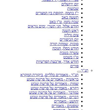
יום ירושלים
שבועות
י"ז בתמוז, תקופת בין המצרים
תשעה באב
שבת נחמו, ט"ו באב
חודש אלול, חגי תשרי, ימים נוראים
ראש השנה
צום גדליה
יום הכיפורים
סוכות, שמחת תורה
חודש כסלו, חנוכה
עשרה בטבת
ט"ו בשבט
חודש אדר, ארבעת הפרשיות
פורים
תנ"ך
תנ"ך - מאמרים כלליים, ביקורת המקרא
בראשית - מאמרים על פרשת שבוע
שמות - מאמרים על פרשת שבוע
ויקרא - מאמרים על פרשת שבוע
במדבר - מאמרים על פרשת שבוע
דברים - מאמרים על פרשת שבוע
יהושע - מאמרים
שופטים - מאמרים