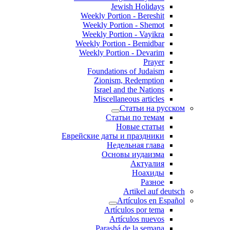
Jewish Holidays
Weekly Portion - Bereshit
Weekly Portion - Shemot
Weekly Portion - Vayikra
Weekly Portion - Bemidbar
Weekly Portion - Devarim
Prayer
Foundations of Judaism
Zionism, Redemption
Israel and the Nations
Miscellaneous articles
Статьи на русском
Статьи по темам
Новые статьи
Еврейские даты и праздники
Недельная глава
Основы иудаизма
Актуалия
Ноахиды
Разное
Artikel auf deutsch
Artículos en Español
Artículos por tema
Artículos nuevos
Parashá de la semana