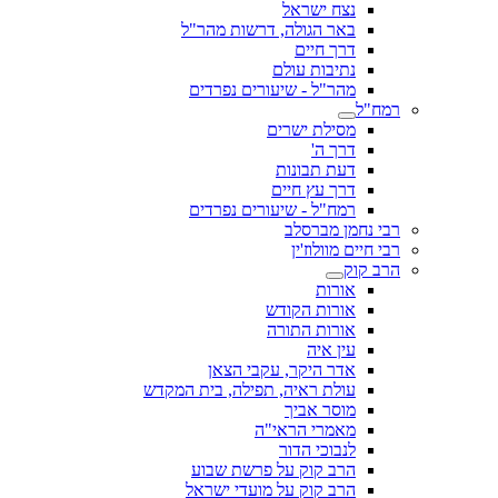
נצח ישראל
באר הגולה, דרשות מהר"ל
דרך חיים
נתיבות עולם
מהר"ל - שיעורים נפרדים
רמח"ל
מסילת ישרים
דרך ה'
דעת תבונות
דרך עץ חיים
רמח"ל - שיעורים נפרדים
רבי נחמן מברסלב
רבי חיים מוולוז'ין
הרב קוק
אורות
אורות הקודש
אורות התורה
עין איה
אדר היקר, עקבי הצאן
עולת ראיה, תפילה, בית המקדש
מוסר אביך
מאמרי הראי"ה
לנבוכי הדור
הרב קוק על פרשת שבוע
הרב קוק על מועדי ישראל