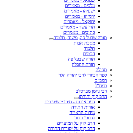
שמואל - מאמרים
מלכים - מאמרים
ישעיהו - מאמרים
ירמיהו - מאמרים
יחזקאל - מאמרים
תרי עשר - מאמרים
כתובים - מאמרים
תורה שבעל פה, משנה, תלמוד
מסכת אבות
תלמוד
חכמים
תורה שבעל פה
תורת הקבלה
תפילה
ספר הכוזרי לרבי יהודה הלוי
רמב"ם
רמח"ל
רבי נחמן מברסלב
הרב קוק ותורתו
ספר אורות - סיכומי שיעורים
אורות התורה
מידות הראי"ה
לנבוכי הדור
הרב קוק על המועדים
הרב קוק על יסודות התורה