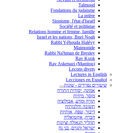
Talmoud
Fondations du judaisme
La prière
Sionisme, l'état d'Israël
Société et politique
Relations homme et femme, famille
Israel et les nations, Bnei Noah
Rabbi Yéhouda Halévy
Maimonide
Rabbi Na'hman de Breslev
Rav Kook
(Rav Askenazi (Manitou
Leçons divers
Lectures in English
Lecciones en Español
שיעורים נפרדים - שונות
אמונה, יסודות התורה
מוסר, מידות
תורה ומדע, אבולוציה
תשובה והלכותיה
דיבור, שפה, אותיות
חברה, אקטואליה
תהליך הגאולה וציונות
ישראל והגוים, בני נח