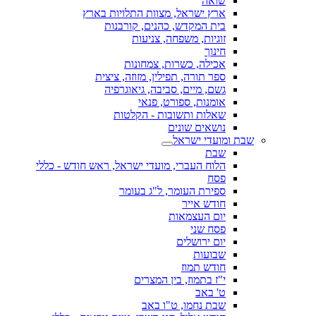
שואה
ארץ ישראל, מצוות התלויות בארץ
בית המקדש, כהנים, קורבנות
זוגיות, משפחה, צניעות
חינוך
אכילה, כשרות, צמחונות
ספר תורה, תפילין, מזוזה, ציצית
גשם, מיים, סביבה, גיאוגרפיה
אומנות, ספורט, פנאי
שאלות ותשובות - הקלטות
נושאים שונים
שבת ומועדי ישראל
שבת
הלוח העברי, מועדי ישראל, ראש חודש - כללי
פסח
ספירת העומר, ל"ג בעומר
חודש אייר
יום העצמאות
פסח שני
יום ירושלים
שבועות
חודש תמוז
י"ז בתמוז, בין המצרים
ט' באב
שבת נחמו, ט"ו באב