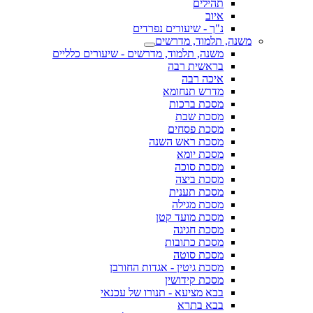
תהילים
איוב
נ"ך - שיעורים נפרדים
משנה, תלמוד, מדרשים
משנה, תלמוד, מדרשים - שיעורים כלליים
בראשית רבה
איכה רבה
מדרש תנחומא
מסכת ברכות
מסכת שבת
מסכת פסחים
מסכת ראש השנה
מסכת יומא
מסכת סוכה
מסכת ביצה
מסכת תענית
מסכת מגילה
מסכת מועד קטן
מסכת חגיגה
מסכת כתובות
מסכת סוטה
מסכת גיטין - אגדות החורבן
מסכת קידושין
בבא מציעא - תנורו של עכנאי
בבא בתרא