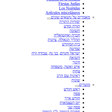
Fiestas Judías
Los Noájidas
Artículos misceláneos
מאמרים על נושאים שונים
יסודות התורה
תורה ומדע
תשובה
חברה ואקטואליה
תהליך הגאולה, ציונות
בית המקדש
שמיטה
ישראל והגוים, בני נח, עבודה זרה
השואה
חינוך
איש ואשה, משפחה
צחוק
ראינות עם הרב
שונות
מועדים
ראש חודש
פסח
חודש אייר
יום העצמאות
פסח שני
ספירת העומר, ל"ג בעומר