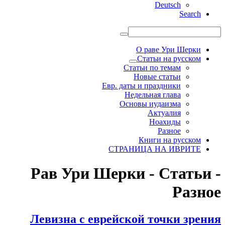
Deutsch
Search
О раве Ури Шерки
Статьи на русском
Статьи по темам
Новые статьи
Евр. даты и праздники
Недельная глава
Основы иудаизма
Актуалия
Ноахиды
Разное
Книги на русском
СТРАНИЦА НА ИВРИТЕ
Рав Ури Шерки - Статьи -
Разное
Левизна с еврейской точки зрения