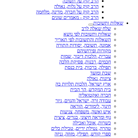
הרב קוק על תשובה
הרב קוק על גלות, גאולה
הרב קוק על חברה, מדינה, מלחמה
הרב קוק - מאמרים שונים
שאלות ותשובות
שלח שאלה לרב
שאלות ותשובות לפי נושא
השאלות והתשובות לפי תאריך
אמונה, תשובה, יסודות התורה
מקורות ופירושיהם
עברית, הלכות דיבור, שמות
חכמים, רבנות, פסיקת הלכה
תפילה, ברכות, בית כנסת
שבת ומועד
ציונות, גאולה
ארץ ישראל, הלכות תלויות בה
בית המקדש, הר הבית
חברה ואקטואליה
עבודה זרה, ישראל והגוים, גיור
חינוך, לימודים, הוראה
איש ואשה, משפחה, צניעות
גוף ומראה חיצוני, בגדים, ציצית
כשרות, אוכל ואכילה
טהרה, נטילת ידיים, טבילת כלים
ספרי קודש, תפילין, מזוזה, גניזה