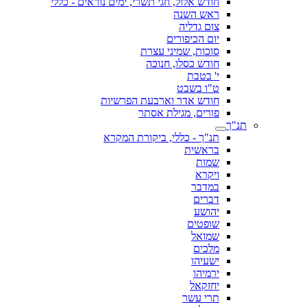
חודש אלול, חגי תשרי, ימים נוראים - כללי
ראש השנה
צום גדליה
יום הכיפורים
סוכות, שמיני עצרת
חודש כסלו, חנוכה
י' בטבת
ט"ו בשבט
חודש אדר וארבעת הפרשיות
פורים, מגילת אסתר
תנ"ך
תנ"ך - כללי, ביקורת המקרא
בראשית
שמות
ויקרא
במדבר
דברים
יהושע
שופטים
שמואל
מלכים
ישעיהו
ירמיהו
יחזקאל
תרי עשר