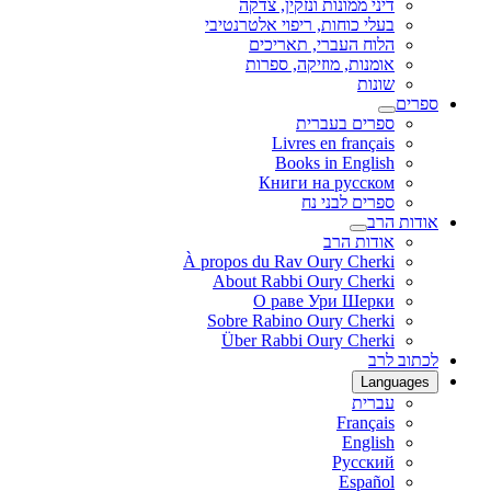
דיני ממונות ונזקין, צדקה
בעלי כוחות, ריפוי אלטרנטיבי
הלוח העברי, תאריכים
אומנות, מוזיקה, ספרות
שונות
ספרים
ספרים בעברית
Livres en français
Books in English
Книги на русском
ספרים לבני נח
אודות הרב
אודות הרב
À propos du Rav Oury Cherki
About Rabbi Oury Cherki
О раве Ури Шерки
Sobre Rabino Oury Cherki
Über Rabbi Oury Cherki
לכתוב לרב
Languages
עברית
Français
English
Русский
Español