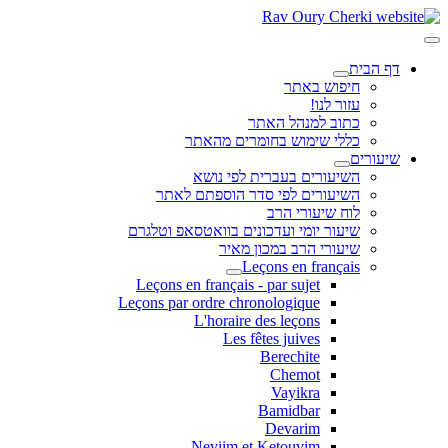
דף הבית
חיפוש באתר
עזור לנו!
כתוב למנהל האתר
כללי שימוש בחומרים מהאתר
שיעורים
השיעורים בעברית לפי נושא
השיעורים לפי סדר הוספתם לאתר
לוח שיעורי הרב
שיעור יומי ועדכונים בוואטסאפ וטלגרם
שיעורי הרב במכון מאיר
Leçons en français
Leçons en français - par sujet
Leçons par ordre chronologique
L'horaire des leçons
Les fêtes juives
Berechite
Chemot
Vayikra
Bamidbar
Devarim
Neviim et Ketouvim