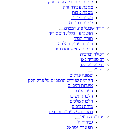
מסכת סנהדרין - פרק חלק
מסכת עבודה זרה
מסכת אבות
מסכת מנחות
מסכת בכורות
תורה שבעל פה, חכמים
תושב"ע - כללי, היסטוריה
תורת הסוד
רבנות, פסיקת הלכה
חכמים - אישיותם ותורתם
תפילה וברכות
רב סעדיה גאון
רבי יהודה הלוי
רמב"ם
שמונה פרקים
הקדמה לפירוש הרמב"ם על פרק חלק
איגרות רמב"ם
ספר המדע
הלכות תשובה
הלכות מלכים
מורה נבוכים
רמב"ם - שיעורים נפרדים
מהר"ל מפראג
גבורות ה'
תפארת ישראל