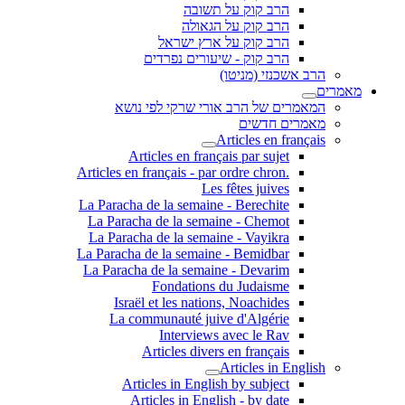
הרב קוק על תשובה
הרב קוק על הגאולה
הרב קוק על ארץ ישראל
הרב קוק - שיעורים נפרדים
הרב אשכנזי (מניטו)
מאמרים
המאמרים של הרב אורי שרקי לפי נושא
מאמרים חדשים
Articles en français
Articles en français par sujet
.Articles en français - par ordre chron
Les fêtes juives
La Paracha de la semaine - Berechite
La Paracha de la semaine - Chemot
La Paracha de la semaine - Vayikra
La Paracha de la semaine - Bemidbar
La Paracha de la semaine - Devarim
Fondations du Judaisme
Israël et les nations, Noachides
La communauté juive d'Algérie
Interviews avec le Rav
Articles divers en français
Articles in English
Articles in English by subject
Articles in English - by date