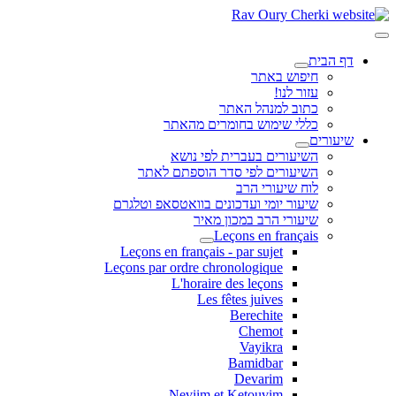
דף הבית
חיפוש באתר
עזור לנו!
כתוב למנהל האתר
כללי שימוש בחומרים מהאתר
שיעורים
השיעורים בעברית לפי נושא
השיעורים לפי סדר הוספתם לאתר
לוח שיעורי הרב
שיעור יומי ועדכונים בוואטסאפ וטלגרם
שיעורי הרב במכון מאיר
Leçons en français
Leçons en français - par sujet
Leçons par ordre chronologique
L'horaire des leçons
Les fêtes juives
Berechite
Chemot
Vayikra
Bamidbar
Devarim
Neviim et Ketouvim