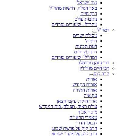
נצח ישראל
באר הגולה, דרשות מהר"ל
דרך חיים
נתיבות עולם
מהר"ל - שיעורים נפרדים
רמח"ל
מסילת ישרים
דרך ה'
דעת תבונות
דרך עץ חיים
רמח"ל - שיעורים נפרדים
רבי נחמן מברסלב
רבי חיים מוולוז'ין
הרב קוק
אורות
אורות הקודש
אורות התורה
עין איה
אדר היקר, עקבי הצאן
עולת ראיה, תפילה, בית המקדש
מוסר אביך
מאמרי הראי"ה
לנבוכי הדור
הרב קוק על פרשת שבוע
הרב קוק על מועדי ישראל