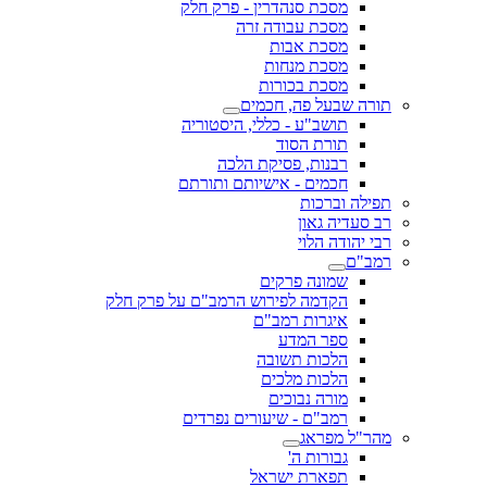
מסכת סנהדרין - פרק חלק
מסכת עבודה זרה
מסכת אבות
מסכת מנחות
מסכת בכורות
תורה שבעל פה, חכמים
תושב"ע - כללי, היסטוריה
תורת הסוד
רבנות, פסיקת הלכה
חכמים - אישיותם ותורתם
תפילה וברכות
רב סעדיה גאון
רבי יהודה הלוי
רמב"ם
שמונה פרקים
הקדמה לפירוש הרמב"ם על פרק חלק
איגרות רמב"ם
ספר המדע
הלכות תשובה
הלכות מלכים
מורה נבוכים
רמב"ם - שיעורים נפרדים
מהר"ל מפראג
גבורות ה'
תפארת ישראל