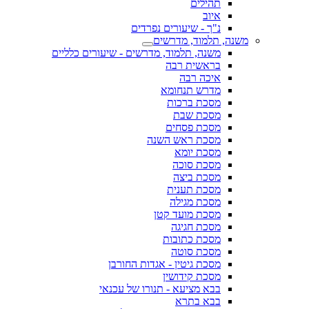
תהילים
איוב
נ"ך - שיעורים נפרדים
משנה, תלמוד, מדרשים
משנה, תלמוד, מדרשים - שיעורים כלליים
בראשית רבה
איכה רבה
מדרש תנחומא
מסכת ברכות
מסכת שבת
מסכת פסחים
מסכת ראש השנה
מסכת יומא
מסכת סוכה
מסכת ביצה
מסכת תענית
מסכת מגילה
מסכת מועד קטן
מסכת חגיגה
מסכת כתובות
מסכת סוטה
מסכת גיטין - אגדות החורבן
מסכת קידושין
בבא מציעא - תנורו של עכנאי
בבא בתרא