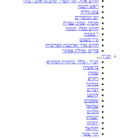
חודש אלול, חגי תשרי, ימים נוראים - כללי
ראש השנה
צום גדליה
יום הכיפורים
סוכות, שמיני עצרת
חודש כסלו, חנוכה
י' בטבת
ט"ו בשבט
חודש אדר וארבעת הפרשיות
פורים, מגילת אסתר
תנ"ך
תנ"ך - כללי, ביקורת המקרא
בראשית
שמות
ויקרא
במדבר
דברים
יהושע
שופטים
שמואל
מלכים
ישעיהו
ירמיהו
יחזקאל
תרי עשר