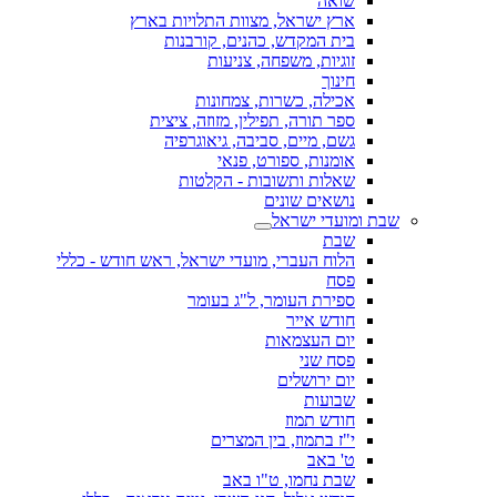
שואה
ארץ ישראל, מצוות התלויות בארץ
בית המקדש, כהנים, קורבנות
זוגיות, משפחה, צניעות
חינוך
אכילה, כשרות, צמחונות
ספר תורה, תפילין, מזוזה, ציצית
גשם, מיים, סביבה, גיאוגרפיה
אומנות, ספורט, פנאי
שאלות ותשובות - הקלטות
נושאים שונים
שבת ומועדי ישראל
שבת
הלוח העברי, מועדי ישראל, ראש חודש - כללי
פסח
ספירת העומר, ל"ג בעומר
חודש אייר
יום העצמאות
פסח שני
יום ירושלים
שבועות
חודש תמוז
י"ז בתמוז, בין המצרים
ט' באב
שבת נחמו, ט"ו באב