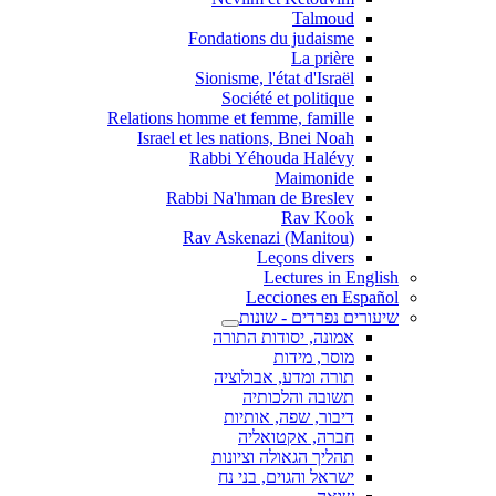
Talmoud
Fondations du judaisme
La prière
Sionisme, l'état d'Israël
Société et politique
Relations homme et femme, famille
Israel et les nations, Bnei Noah
Rabbi Yéhouda Halévy
Maimonide
Rabbi Na'hman de Breslev
Rav Kook
(Rav Askenazi (Manitou
Leçons divers
Lectures in English
Lecciones en Español
שיעורים נפרדים - שונות
אמונה, יסודות התורה
מוסר, מידות
תורה ומדע, אבולוציה
תשובה והלכותיה
דיבור, שפה, אותיות
חברה, אקטואליה
תהליך הגאולה וציונות
ישראל והגוים, בני נח