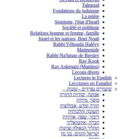
Talmoud
Fondations du judaisme
La prière
Sionisme, l'état d'Israël
Société et politique
Relations homme et femme, famille
Israel et les nations, Bnei Noah
Rabbi Yéhouda Halévy
Maimonide
Rabbi Na'hman de Breslev
Rav Kook
(Rav Askenazi (Manitou
Leçons divers
Lectures in English
Lecciones en Español
שיעורים נפרדים - שונות
אמונה, יסודות התורה
מוסר, מידות
תורה ומדע, אבולוציה
תשובה והלכותיה
דיבור, שפה, אותיות
חברה, אקטואליה
תהליך הגאולה וציונות
ישראל והגוים, בני נח