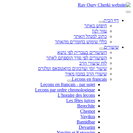
דף הבית
חיפוש באתר
עזור לנו!
כתוב למנהל האתר
כללי שימוש בחומרים מהאתר
שיעורים
השיעורים בעברית לפי נושא
השיעורים לפי סדר הוספתם לאתר
לוח שיעורי הרב
שיעור יומי ועדכונים בוואטסאפ וטלגרם
שיעורי הרב במכון מאיר
Leçons en français
Leçons en français - par sujet
Leçons par ordre chronologique
L'horaire des leçons
Les fêtes juives
Berechite
Chemot
Vayikra
Bamidbar
Devarim
Neviim et Ketouvim