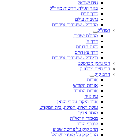
נצח ישראל
באר הגולה, דרשות מהר"ל
דרך חיים
נתיבות עולם
מהר"ל - שיעורים נפרדים
רמח"ל
מסילת ישרים
דרך ה'
דעת תבונות
דרך עץ חיים
רמח"ל - שיעורים נפרדים
רבי נחמן מברסלב
רבי חיים מוולוז'ין
הרב קוק
אורות
אורות הקודש
אורות התורה
עין איה
אדר היקר, עקבי הצאן
עולת ראיה, תפילה, בית המקדש
מוסר אביך
מאמרי הראי"ה
לנבוכי הדור
הרב קוק על פרשת שבוע
הרב קוק על מועדי ישראל