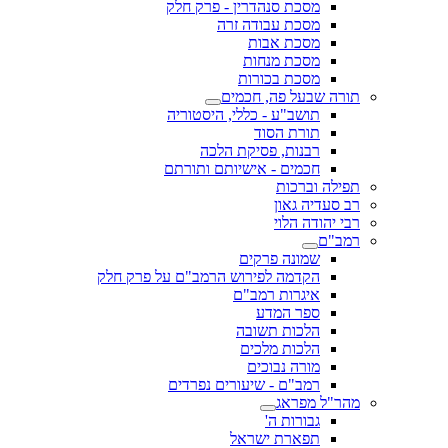
מסכת סנהדרין - פרק חלק
מסכת עבודה זרה
מסכת אבות
מסכת מנחות
מסכת בכורות
תורה שבעל פה, חכמים
תושב"ע - כללי, היסטוריה
תורת הסוד
רבנות, פסיקת הלכה
חכמים - אישיותם ותורתם
תפילה וברכות
רב סעדיה גאון
רבי יהודה הלוי
רמב"ם
שמונה פרקים
הקדמה לפירוש הרמב"ם על פרק חלק
איגרות רמב"ם
ספר המדע
הלכות תשובה
הלכות מלכים
מורה נבוכים
רמב"ם - שיעורים נפרדים
מהר"ל מפראג
גבורות ה'
תפארת ישראל