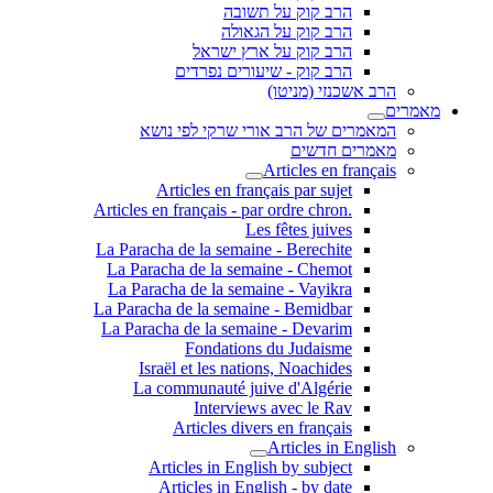
הרב קוק על תשובה
הרב קוק על הגאולה
הרב קוק על ארץ ישראל
הרב קוק - שיעורים נפרדים
הרב אשכנזי (מניטו)
מאמרים
המאמרים של הרב אורי שרקי לפי נושא
מאמרים חדשים
Articles en français
Articles en français par sujet
.Articles en français - par ordre chron
Les fêtes juives
La Paracha de la semaine - Berechite
La Paracha de la semaine - Chemot
La Paracha de la semaine - Vayikra
La Paracha de la semaine - Bemidbar
La Paracha de la semaine - Devarim
Fondations du Judaisme
Israël et les nations, Noachides
La communauté juive d'Algérie
Interviews avec le Rav
Articles divers en français
Articles in English
Articles in English by subject
Articles in English - by date