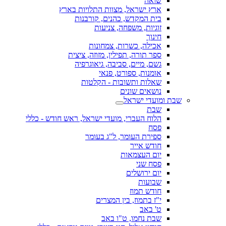
שואה
ארץ ישראל, מצוות התלויות בארץ
בית המקדש, כהנים, קורבנות
זוגיות, משפחה, צניעות
חינוך
אכילה, כשרות, צמחונות
ספר תורה, תפילין, מזוזה, ציצית
גשם, מיים, סביבה, גיאוגרפיה
אומנות, ספורט, פנאי
שאלות ותשובות - הקלטות
נושאים שונים
שבת ומועדי ישראל
שבת
הלוח העברי, מועדי ישראל, ראש חודש - כללי
פסח
ספירת העומר, ל"ג בעומר
חודש אייר
יום העצמאות
פסח שני
יום ירושלים
שבועות
חודש תמוז
י"ז בתמוז, בין המצרים
ט' באב
שבת נחמו, ט"ו באב