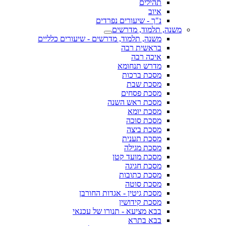
תהילים
איוב
נ"ך - שיעורים נפרדים
משנה, תלמוד, מדרשים
משנה, תלמוד, מדרשים - שיעורים כלליים
בראשית רבה
איכה רבה
מדרש תנחומא
מסכת ברכות
מסכת שבת
מסכת פסחים
מסכת ראש השנה
מסכת יומא
מסכת סוכה
מסכת ביצה
מסכת תענית
מסכת מגילה
מסכת מועד קטן
מסכת חגיגה
מסכת כתובות
מסכת סוטה
מסכת גיטין - אגדות החורבן
מסכת קידושין
בבא מציעא - תנורו של עכנאי
בבא בתרא