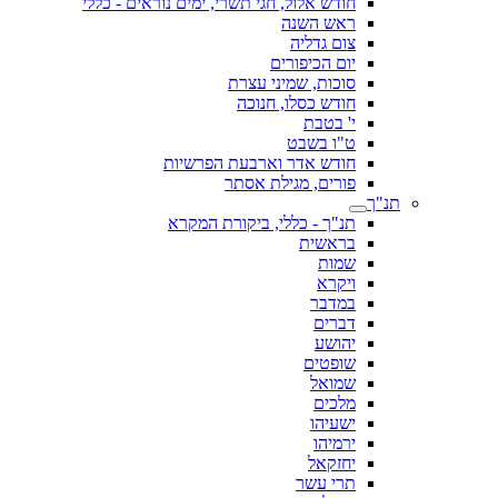
חודש אלול, חגי תשרי, ימים נוראים - כללי
ראש השנה
צום גדליה
יום הכיפורים
סוכות, שמיני עצרת
חודש כסלו, חנוכה
י' בטבת
ט"ו בשבט
חודש אדר וארבעת הפרשיות
פורים, מגילת אסתר
תנ"ך
תנ"ך - כללי, ביקורת המקרא
בראשית
שמות
ויקרא
במדבר
דברים
יהושע
שופטים
שמואל
מלכים
ישעיהו
ירמיהו
יחזקאל
תרי עשר