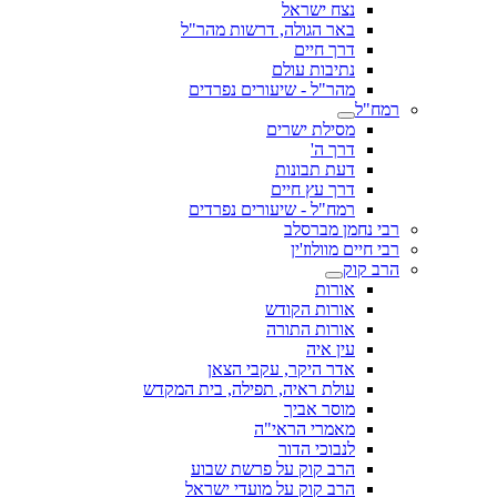
נצח ישראל
באר הגולה, דרשות מהר"ל
דרך חיים
נתיבות עולם
מהר"ל - שיעורים נפרדים
רמח"ל
מסילת ישרים
דרך ה'
דעת תבונות
דרך עץ חיים
רמח"ל - שיעורים נפרדים
רבי נחמן מברסלב
רבי חיים מוולוז'ין
הרב קוק
אורות
אורות הקודש
אורות התורה
עין איה
אדר היקר, עקבי הצאן
עולת ראיה, תפילה, בית המקדש
מוסר אביך
מאמרי הראי"ה
לנבוכי הדור
הרב קוק על פרשת שבוע
הרב קוק על מועדי ישראל