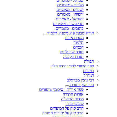
שמואל - מאמרים
מלכים - מאמרים
ישעיהו - מאמרים
ירמיהו - מאמרים
יחזקאל - מאמרים
תרי עשר - מאמרים
כתובים - מאמרים
תורה שבעל פה, משנה, תלמוד
מסכת אבות
תלמוד
חכמים
תורה שבעל פה
תורת הקבלה
תפילה
ספר הכוזרי לרבי יהודה הלוי
רמב"ם
רמח"ל
רבי נחמן מברסלב
הרב קוק ותורתו
ספר אורות - סיכומי שיעורים
אורות התורה
מידות הראי"ה
לנבוכי הדור
הרב קוק על המועדים
הרב קוק על יסודות התורה