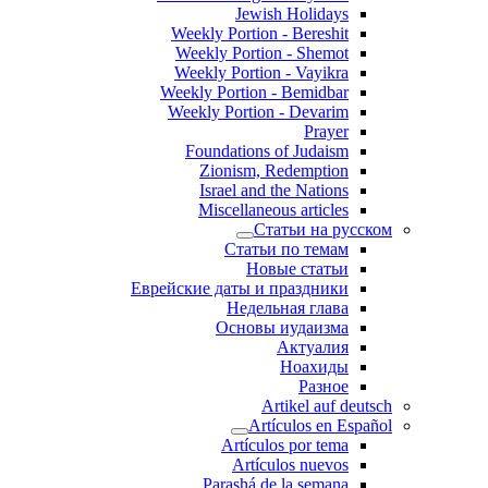
Jewish Holidays
Weekly Portion - Bereshit
Weekly Portion - Shemot
Weekly Portion - Vayikra
Weekly Portion - Bemidbar
Weekly Portion - Devarim
Prayer
Foundations of Judaism
Zionism, Redemption
Israel and the Nations
Miscellaneous articles
Статьи на русском
Статьи по темам
Новые статьи
Еврейские даты и праздники
Недельная глава
Основы иудаизма
Актуалия
Ноахиды
Разное
Artikel auf deutsch
Artículos en Español
Artículos por tema
Artículos nuevos
Parashá de la semana