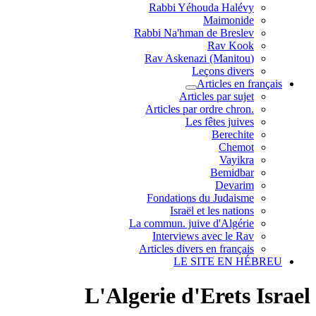
Rabbi Yéhouda Halévy
Maimonide
Rabbi Na'hman de Breslev
Rav Kook
(Rav Askenazi (Manitou
Leçons divers
Articles en français
Articles par sujet
.Articles par ordre chron
Les fêtes juives
Berechite
Chemot
Vayikra
Bemidbar
Devarim
Fondations du Judaisme
Israël et les nations
La commun. juive d'Algérie
Interviews avec le Rav
Articles divers en français
LE SITE EN HÉBREU
L'Algerie d'Erets Israel