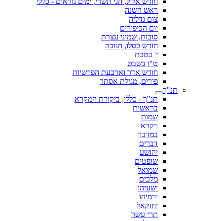
חודש אלול, חגי תשרי, ימים נוראים - כללי
ראש השנה
צום גדליה
יום הכיפורים
סוכות, שמיני עצרת
חודש כסלו, חנוכה
י' בטבת
ט"ו בשבט
חודש אדר וארבעת הפרשיות
פורים, מגילת אסתר
תנ"ך
תנ"ך - כללי, ביקורת המקרא
בראשית
שמות
ויקרא
במדבר
דברים
יהושע
שופטים
שמואל
מלכים
ישעיהו
ירמיהו
יחזקאל
תרי עשר