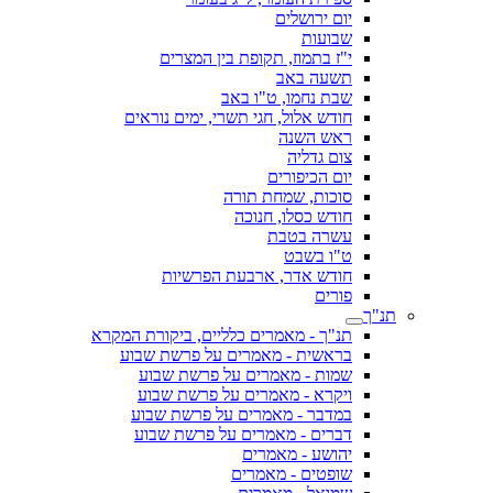
יום ירושלים
שבועות
י"ז בתמוז, תקופת בין המצרים
תשעה באב
שבת נחמו, ט"ו באב
חודש אלול, חגי תשרי, ימים נוראים
ראש השנה
צום גדליה
יום הכיפורים
סוכות, שמחת תורה
חודש כסלו, חנוכה
עשרה בטבת
ט"ו בשבט
חודש אדר, ארבעת הפרשיות
פורים
תנ"ך
תנ"ך - מאמרים כלליים, ביקורת המקרא
בראשית - מאמרים על פרשת שבוע
שמות - מאמרים על פרשת שבוע
ויקרא - מאמרים על פרשת שבוע
במדבר - מאמרים על פרשת שבוע
דברים - מאמרים על פרשת שבוע
יהושע - מאמרים
שופטים - מאמרים