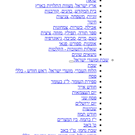
שואה
ארץ ישראל, מצוות התלויות בארץ
בית המקדש, כהנים, קורבנות
זוגיות, משפחה, צניעות
חינוך
אכילה, כשרות, צמחונות
ספר תורה, תפילין, מזוזה, ציצית
גשם, מיים, סביבה, גיאוגרפיה
אומנות, ספורט, פנאי
שאלות ותשובות - הקלטות
נושאים שונים
שבת ומועדי ישראל
שבת
הלוח העברי, מועדי ישראל, ראש חודש - כללי
פסח
ספירת העומר, ל"ג בעומר
חודש אייר
יום העצמאות
פסח שני
יום ירושלים
שבועות
חודש תמוז
י"ז בתמוז, בין המצרים
ט' באב
שבת נחמו, ט"ו באב