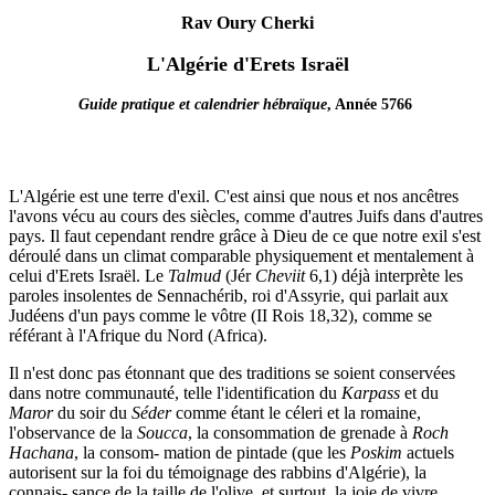
Rav Oury Cherki
L'Algérie d'Erets Israël
Guide pratique et calendrier hébraïque
, Année 5766
L'Algérie est une terre d'exil. C'est ainsi que nous et nos ancêtres
l'avons vécu au cours des siècles, comme d'autres Juifs dans d'autres
pays. Il faut cependant rendre grâce à Dieu de ce que notre exil s'est
déroulé dans un climat comparable physiquement et mentalement à
celui d'Erets Israël. Le
Talmud
(Jér
Cheviit
6,1) déjà interprète les
paroles insolentes de Sennachérib, roi d'Assyrie, qui parlait aux
Judéens d'un pays comme le vôtre (II Rois 18,32), comme se
référant à l'Afrique du Nord (Africa).
Il n'est donc pas étonnant que des traditions se soient conservées
dans notre communauté, telle l'identification du
Karpass
et du
Maror
du soir du
Séder
comme étant le céleri et la romaine,
l'observance de la
Soucca
, la consommation de grenade à
Roch
Hachana
, la consom- mation de pintade (que les
Poskim
actuels
autorisent sur la foi du témoignage des rabbins d'Algérie), la
connais- sance de la taille de l'olive, et surtout, la joie de vivre.