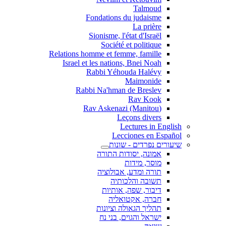
Talmoud
Fondations du judaisme
La prière
Sionisme, l'état d'Israël
Société et politique
Relations homme et femme, famille
Israel et les nations, Bnei Noah
Rabbi Yéhouda Halévy
Maimonide
Rabbi Na'hman de Breslev
Rav Kook
(Rav Askenazi (Manitou
Leçons divers
Lectures in English
Lecciones en Español
שיעורים נפרדים - שונות
אמונה, יסודות התורה
מוסר, מידות
תורה ומדע, אבולוציה
תשובה והלכותיה
דיבור, שפה, אותיות
חברה, אקטואליה
תהליך הגאולה וציונות
ישראל והגוים, בני נח