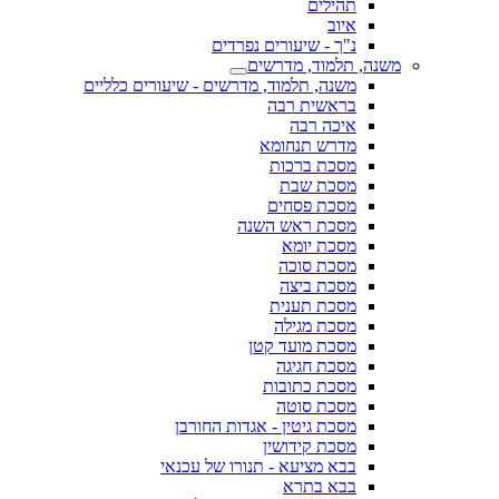
תהילים
איוב
נ"ך - שיעורים נפרדים
משנה, תלמוד, מדרשים
משנה, תלמוד, מדרשים - שיעורים כלליים
בראשית רבה
איכה רבה
מדרש תנחומא
מסכת ברכות
מסכת שבת
מסכת פסחים
מסכת ראש השנה
מסכת יומא
מסכת סוכה
מסכת ביצה
מסכת תענית
מסכת מגילה
מסכת מועד קטן
מסכת חגיגה
מסכת כתובות
מסכת סוטה
מסכת גיטין - אגדות החורבן
מסכת קידושין
בבא מציעא - תנורו של עכנאי
בבא בתרא