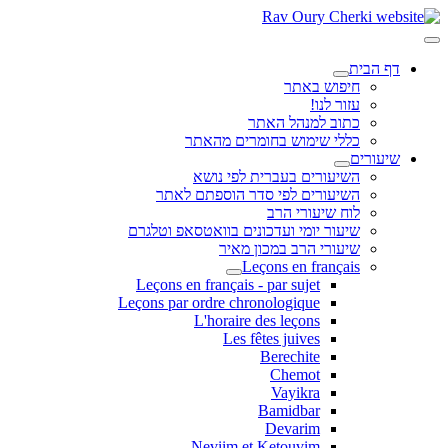
דף הבית
חיפוש באתר
עזור לנו!
כתוב למנהל האתר
כללי שימוש בחומרים מהאתר
שיעורים
השיעורים בעברית לפי נושא
השיעורים לפי סדר הוספתם לאתר
לוח שיעורי הרב
שיעור יומי ועדכונים בוואטסאפ וטלגרם
שיעורי הרב במכון מאיר
Leçons en français
Leçons en français - par sujet
Leçons par ordre chronologique
L'horaire des leçons
Les fêtes juives
Berechite
Chemot
Vayikra
Bamidbar
Devarim
Neviim et Ketouvim