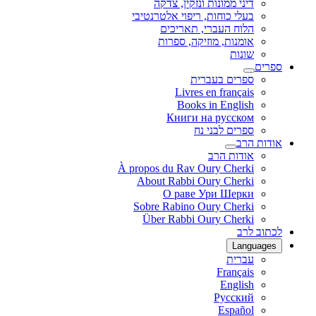
דיני ממונות ונזקין, צדקה
בעלי כוחות, ריפוי אלטרנטיבי
הלוח העברי, תאריכים
אומנות, מוזיקה, ספרות
שונות
ספרים
ספרים בעברית
Livres en français
Books in English
Книги на русском
ספרים לבני נח
אודות הרב
אודות הרב
À propos du Rav Oury Cherki
About Rabbi Oury Cherki
О раве Ури Шерки
Sobre Rabino Oury Cherki
Über Rabbi Oury Cherki
לכתוב לרב
Languages
עברית
Français
English
Русский
Español