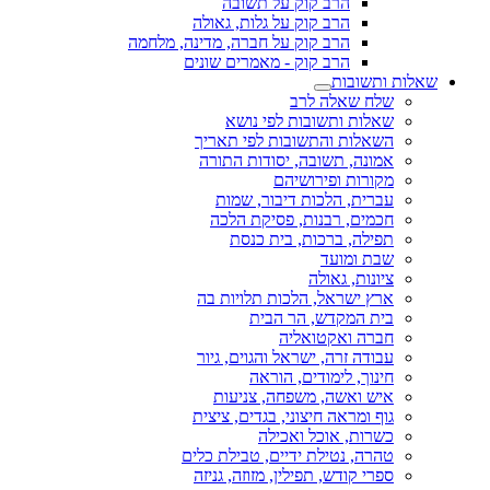
הרב קוק על תשובה
הרב קוק על גלות, גאולה
הרב קוק על חברה, מדינה, מלחמה
הרב קוק - מאמרים שונים
שאלות ותשובות
שלח שאלה לרב
שאלות ותשובות לפי נושא
השאלות והתשובות לפי תאריך
אמונה, תשובה, יסודות התורה
מקורות ופירושיהם
עברית, הלכות דיבור, שמות
חכמים, רבנות, פסיקת הלכה
תפילה, ברכות, בית כנסת
שבת ומועד
ציונות, גאולה
ארץ ישראל, הלכות תלויות בה
בית המקדש, הר הבית
חברה ואקטואליה
עבודה זרה, ישראל והגוים, גיור
חינוך, לימודים, הוראה
איש ואשה, משפחה, צניעות
גוף ומראה חיצוני, בגדים, ציצית
כשרות, אוכל ואכילה
טהרה, נטילת ידיים, טבילת כלים
ספרי קודש, תפילין, מזוזה, גניזה