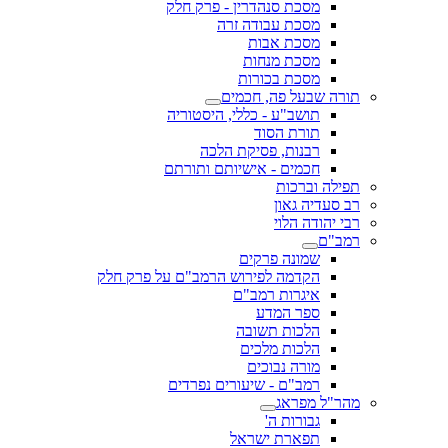
מסכת סנהדרין - פרק חלק
מסכת עבודה זרה
מסכת אבות
מסכת מנחות
מסכת בכורות
תורה שבעל פה, חכמים
תושב"ע - כללי, היסטוריה
תורת הסוד
רבנות, פסיקת הלכה
חכמים - אישיותם ותורתם
תפילה וברכות
רב סעדיה גאון
רבי יהודה הלוי
רמב"ם
שמונה פרקים
הקדמה לפירוש הרמב"ם על פרק חלק
איגרות רמב"ם
ספר המדע
הלכות תשובה
הלכות מלכים
מורה נבוכים
רמב"ם - שיעורים נפרדים
מהר"ל מפראג
גבורות ה'
תפארת ישראל