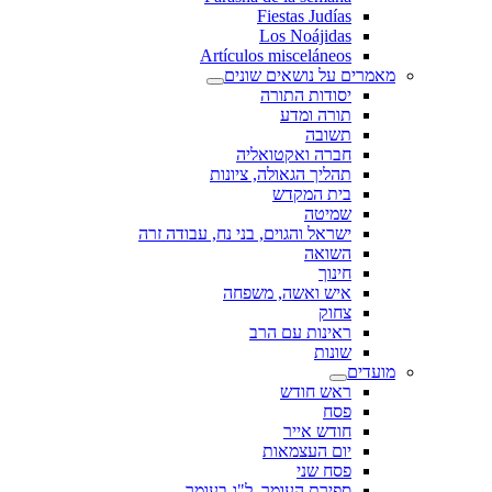
Fiestas Judías
Los Noájidas
Artículos misceláneos
מאמרים על נושאים שונים
יסודות התורה
תורה ומדע
תשובה
חברה ואקטואליה
תהליך הגאולה, ציונות
בית המקדש
שמיטה
ישראל והגוים, בני נח, עבודה זרה
השואה
חינוך
איש ואשה, משפחה
צחוק
ראינות עם הרב
שונות
מועדים
ראש חודש
פסח
חודש אייר
יום העצמאות
פסח שני
ספירת העומר, ל"ג בעומר