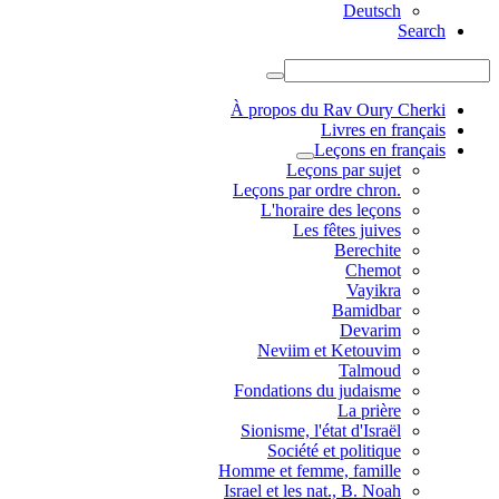
Deutsch
Search
À propos du Rav Oury Cherki
Livres en français
Leçons en français
Leçons par sujet
.Leçons par ordre chron
L'horaire des leçons
Les fêtes juives
Berechite
Chemot
Vayikra
Bamidbar
Devarim
Neviim et Ketouvim
Talmoud
Fondations du judaisme
La prière
Sionisme, l'état d'Israël
Société et politique
Homme et femme, famille
Israel et les nat., B. Noah