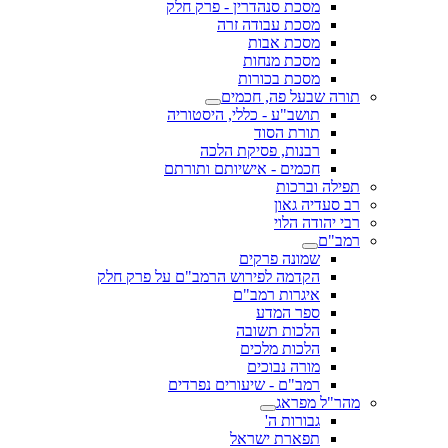
מסכת סנהדרין - פרק חלק
מסכת עבודה זרה
מסכת אבות
מסכת מנחות
מסכת בכורות
תורה שבעל פה, חכמים
תושב"ע - כללי, היסטוריה
תורת הסוד
רבנות, פסיקת הלכה
חכמים - אישיותם ותורתם
תפילה וברכות
רב סעדיה גאון
רבי יהודה הלוי
רמב"ם
שמונה פרקים
הקדמה לפירוש הרמב"ם על פרק חלק
איגרות רמב"ם
ספר המדע
הלכות תשובה
הלכות מלכים
מורה נבוכים
רמב"ם - שיעורים נפרדים
מהר"ל מפראג
גבורות ה'
תפארת ישראל