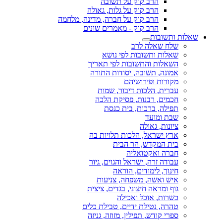
הרב קוק על תשובה
הרב קוק על גלות, גאולה
הרב קוק על חברה, מדינה, מלחמה
הרב קוק - מאמרים שונים
שאלות ותשובות
שלח שאלה לרב
שאלות ותשובות לפי נושא
השאלות והתשובות לפי תאריך
אמונה, תשובה, יסודות התורה
מקורות ופירושיהם
עברית, הלכות דיבור, שמות
חכמים, רבנות, פסיקת הלכה
תפילה, ברכות, בית כנסת
שבת ומועד
ציונות, גאולה
ארץ ישראל, הלכות תלויות בה
בית המקדש, הר הבית
חברה ואקטואליה
עבודה זרה, ישראל והגוים, גיור
חינוך, לימודים, הוראה
איש ואשה, משפחה, צניעות
גוף ומראה חיצוני, בגדים, ציצית
כשרות, אוכל ואכילה
טהרה, נטילת ידיים, טבילת כלים
ספרי קודש, תפילין, מזוזה, גניזה