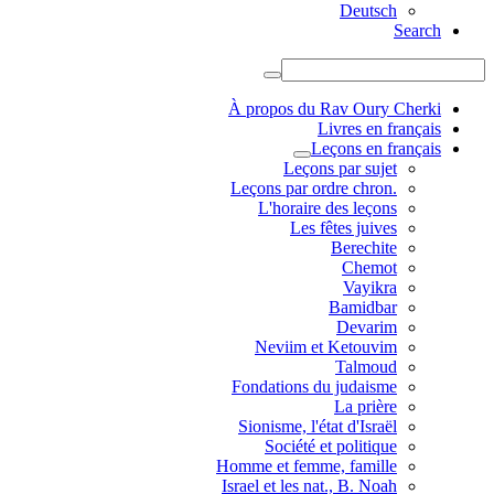
Deutsch
Search
À propos du Rav Oury Cherki
Livres en français
Leçons en français
Leçons par sujet
.Leçons par ordre chron
L'horaire des leçons
Les fêtes juives
Berechite
Chemot
Vayikra
Bamidbar
Devarim
Neviim et Ketouvim
Talmoud
Fondations du judaisme
La prière
Sionisme, l'état d'Israël
Société et politique
Homme et femme, famille
Israel et les nat., B. Noah