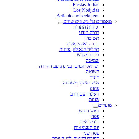
Fiestas Judías
Los Noájidas
Artículos misceláneos
מאמרים על נושאים שונים
יסודות התורה
תורה ומדע
תשובה
חברה ואקטואליה
תהליך הגאולה, ציונות
בית המקדש
שמיטה
ישראל והגוים, בני נח, עבודה זרה
השואה
חינוך
איש ואשה, משפחה
צחוק
ראינות עם הרב
שונות
מועדים
ראש חודש
פסח
חודש אייר
יום העצמאות
פסח שני
ספירת העומר, ל"ג בעומר