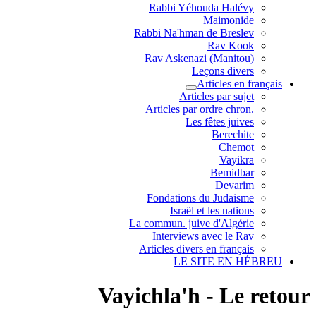
Rabbi Yéhouda Halévy
Maimonide
Rabbi Na'hman de Breslev
Rav Kook
(Rav Askenazi (Manitou
Leçons divers
Articles en français
Articles par sujet
.Articles par ordre chron
Les fêtes juives
Berechite
Chemot
Vayikra
Bemidbar
Devarim
Fondations du Judaisme
Israël et les nations
La commun. juive d'Algérie
Interviews avec le Rav
Articles divers en français
LE SITE EN HÉBREU
Vayichla'h - Le retour