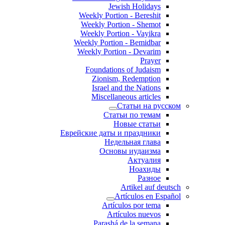
Jewish Holidays
Weekly Portion - Bereshit
Weekly Portion - Shemot
Weekly Portion - Vayikra
Weekly Portion - Bemidbar
Weekly Portion - Devarim
Prayer
Foundations of Judaism
Zionism, Redemption
Israel and the Nations
Miscellaneous articles
Статьи на русском
Статьи по темам
Новые статьи
Еврейские даты и праздники
Недельная глава
Основы иудаизма
Актуалия
Ноахиды
Разное
Artikel auf deutsch
Artículos en Español
Artículos por tema
Artículos nuevos
Parashá de la semana