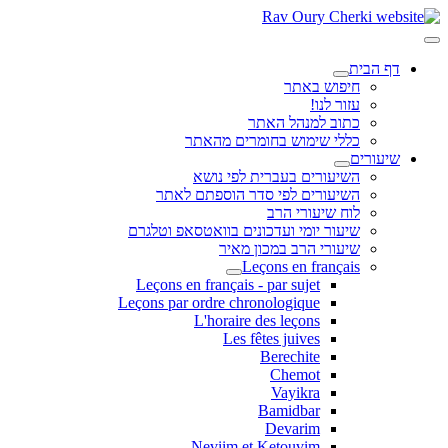
דף הבית
חיפוש באתר
עזור לנו!
כתוב למנהל האתר
כללי שימוש בחומרים מהאתר
שיעורים
השיעורים בעברית לפי נושא
השיעורים לפי סדר הוספתם לאתר
לוח שיעורי הרב
שיעור יומי ועדכונים בוואטסאפ וטלגרם
שיעורי הרב במכון מאיר
Leçons en français
Leçons en français - par sujet
Leçons par ordre chronologique
L'horaire des leçons
Les fêtes juives
Berechite
Chemot
Vayikra
Bamidbar
Devarim
Neviim et Ketouvim