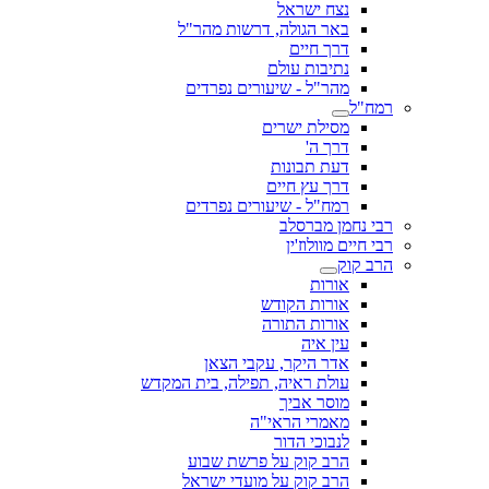
נצח ישראל
באר הגולה, דרשות מהר"ל
דרך חיים
נתיבות עולם
מהר"ל - שיעורים נפרדים
רמח"ל
מסילת ישרים
דרך ה'
דעת תבונות
דרך עץ חיים
רמח"ל - שיעורים נפרדים
רבי נחמן מברסלב
רבי חיים מוולוז'ין
הרב קוק
אורות
אורות הקודש
אורות התורה
עין איה
אדר היקר, עקבי הצאן
עולת ראיה, תפילה, בית המקדש
מוסר אביך
מאמרי הראי"ה
לנבוכי הדור
הרב קוק על פרשת שבוע
הרב קוק על מועדי ישראל