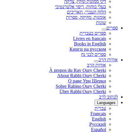
דיני ממונות ונזקין, צדקה
בעלי כוחות, ריפוי אלטרנטיבי
הלוח העברי, תאריכים
אומנות, מוזיקה, ספרות
שונות
ספרים
ספרים בעברית
Livres en français
Books in English
Книги на русском
ספרים לבני נח
אודות הרב
אודות הרב
À propos du Rav Oury Cherki
About Rabbi Oury Cherki
О раве Ури Шерки
Sobre Rabino Oury Cherki
Über Rabbi Oury Cherki
לכתוב לרב
Languages
עברית
Français
English
Русский
Español