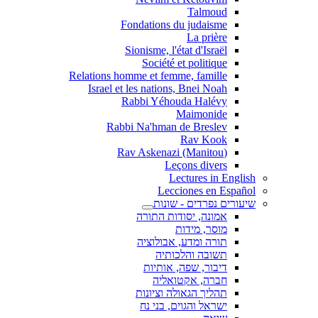
Talmoud
Fondations du judaisme
La prière
Sionisme, l'état d'Israël
Société et politique
Relations homme et femme, famille
Israel et les nations, Bnei Noah
Rabbi Yéhouda Halévy
Maimonide
Rabbi Na'hman de Breslev
Rav Kook
(Rav Askenazi (Manitou
Leçons divers
Lectures in English
Lecciones en Español
שיעורים נפרדים - שונות
אמונה, יסודות התורה
מוסר, מידות
תורה ומדע, אבולוציה
תשובה והלכותיה
דיבור, שפה, אותיות
חברה, אקטואליה
תהליך הגאולה וציונות
ישראל והגוים, בני נח