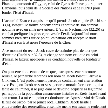
Pharaon pour sortir d’Egypte, celui de Cyrus de Perse pour quitter
Babylone, puis celui de la Societe des Nations et de l’ONU pour
fonder l’Etat d’Israel.
L’accord d’Esau est acquis lorsqu’il prends Jacob en pitie (Rachi sur
33,4), lorsqu’il le trouve boiteux apres l’epreuve de son combat
nocturne avec un ange mysterieux. D’apres Nachmanide (32,26) ce
combat prefigure les pires epreuves de l’exil. Aujourd’hui nous
sommes bien fixes sur ce point: les nations ont accepte le droit
d’Israel a son Etat apres l’epreuve de la Choa.
A ce moment du recit, Jacob cesse de craindre plus de tuer que
d’etre tue (Rachi sur 32,8), et change son nom exilique en celui
d’Israel, le lutteur, approprie a sa condition nouvelle de fondateur
d’etat.
On peut etre donc etonne de ce que juste apres cette rencontre
reussie, le patriarche reprends son nom de Jacob lorsqu’il arrive a
Chkhem. C’est probablement parceque contrairement a sa relation
avec Esau, ou Jacob ressent sa superiorite morale face a celui qui a
tente de l’eliminer, il se juge dans le devoir d’acquerir sa legitimite
par rapport a la population cananeenne installee en Erets-Israel avant
son retour. La mise au point est douloureuse. Apres le viol de Dinah,
la fille de Jacob, par le prince local Chkhem, Jacob hesite a
entreprendre des represailles, et semble meme envisager le reglement