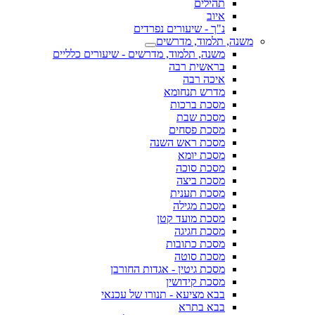
תהילים
איוב
נ"ך - שיעורים נפרדים
משנה, תלמוד, מדרשים
משנה, תלמוד, מדרשים - שיעורים כלליים
בראשית רבה
איכה רבה
מדרש תנחומא
מסכת ברכות
מסכת שבת
מסכת פסחים
מסכת ראש השנה
מסכת יומא
מסכת סוכה
מסכת ביצה
מסכת תענית
מסכת מגילה
מסכת מועד קטן
מסכת חגיגה
מסכת כתובות
מסכת סוטה
מסכת גיטין - אגדות החורבן
מסכת קידושין
בבא מציעא - תנורו של עכנאי
בבא בתרא