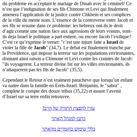
du probleme en acceptant le mariage de Dinah avec le criminel! Ce
n’est que l’indignation de ses fils Chimone et Levi qui finalement
amenera l’application de la justice contre Chkhem et ses complices
de la ville du meme nom. L’essence de la controverse entre Jacob et
ses fils se resume dans ce probleme: les hebreux ont-ils le droit
d’agir comme une nation face aux agressions de leurs voisins, sont-
ils deja Israel le politique a part entiere, ou encore Jacob l’exilique?
C’est ce qu’exprime le verset: "c’est une injure faite a
Israel
de
violer la fille de
Jacob
" (34,7). Le debat est finalement tranche par
la Providence, qui impose la terreur sur les populations environantes,
donnant ainsi raison a Chimone et Levi contre les craintes de Jacob:
"ils voyagerent. La terreur divine fut sur les villes environantes, ils
n’attaquerent pas les fils de Jacob" (35,5).
Cependant le Retour n’est vraiment paracheve que lorsqu’un enfant
va naitre dans la famille en Erets-Israel. Benjamin, le "sabra" ,
complete le compte des douze tribus (35,22) et assure l’avenir
d’Israel sur sa terre enfin retrouvee.
עזרו להפצת התורה של הרב!
כתבו למנהל האתר
כללי שימוש בחומרים מהאתר