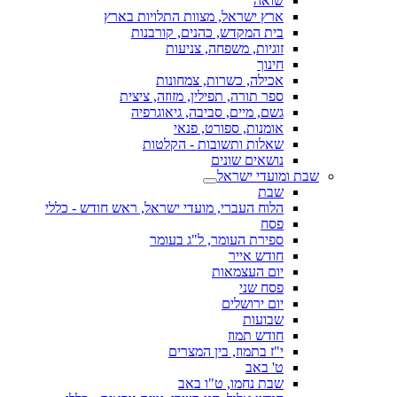
שואה
ארץ ישראל, מצוות התלויות בארץ
בית המקדש, כהנים, קורבנות
זוגיות, משפחה, צניעות
חינוך
אכילה, כשרות, צמחונות
ספר תורה, תפילין, מזוזה, ציצית
גשם, מיים, סביבה, גיאוגרפיה
אומנות, ספורט, פנאי
שאלות ותשובות - הקלטות
נושאים שונים
שבת ומועדי ישראל
שבת
הלוח העברי, מועדי ישראל, ראש חודש - כללי
פסח
ספירת העומר, ל"ג בעומר
חודש אייר
יום העצמאות
פסח שני
יום ירושלים
שבועות
חודש תמוז
י"ז בתמוז, בין המצרים
ט' באב
שבת נחמו, ט"ו באב