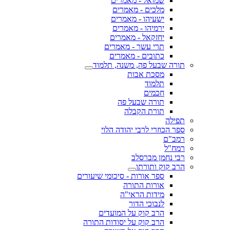
שמואל - מאמרים
מלכים - מאמרים
ישעיהו - מאמרים
ירמיהו - מאמרים
יחזקאל - מאמרים
תרי עשר - מאמרים
כתובים - מאמרים
תורה שבעל פה, משנה, תלמוד
מסכת אבות
תלמוד
חכמים
תורה שבעל פה
תורת הקבלה
תפילה
ספר הכוזרי לרבי יהודה הלוי
רמב"ם
רמח"ל
רבי נחמן מברסלב
הרב קוק ותורתו
ספר אורות - סיכומי שיעורים
אורות התורה
מידות הראי"ה
לנבוכי הדור
הרב קוק על המועדים
הרב קוק על יסודות התורה