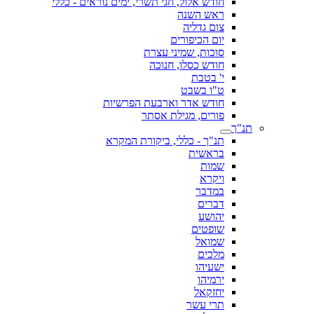
חודש אלול, חגי תשרי, ימים נוראים - כללי
ראש השנה
צום גדליה
יום הכיפורים
סוכות, שמיני עצרת
חודש כסלו, חנוכה
י' בטבת
ט"ו בשבט
חודש אדר וארבעת הפרשיות
פורים, מגילת אסתר
תנ"ך
תנ"ך - כללי, ביקורת המקרא
בראשית
שמות
ויקרא
במדבר
דברים
יהושע
שופטים
שמואל
מלכים
ישעיהו
ירמיהו
יחזקאל
תרי עשר