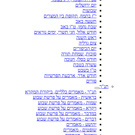
יום ירושלים
שבועות
י"ז בתמוז, תקופת בין המצרים
תשעה באב
שבת נחמו, ט"ו באב
חודש אלול, חגי תשרי, ימים נוראים
ראש השנה
צום גדליה
יום הכיפורים
סוכות, שמחת תורה
חודש כסלו, חנוכה
עשרה בטבת
ט"ו בשבט
חודש אדר, ארבעת הפרשיות
פורים
תנ"ך
תנ"ך - מאמרים כלליים, ביקורת המקרא
בראשית - מאמרים על פרשת שבוע
שמות - מאמרים על פרשת שבוע
ויקרא - מאמרים על פרשת שבוע
במדבר - מאמרים על פרשת שבוע
דברים - מאמרים על פרשת שבוע
יהושע - מאמרים
שופטים - מאמרים