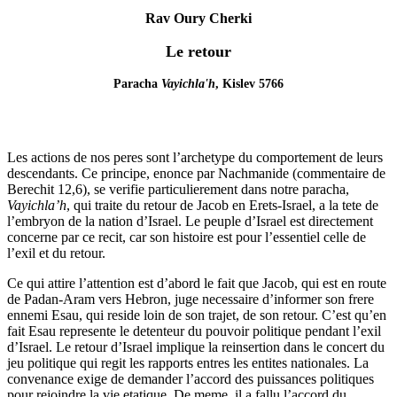
Rav Oury Cherki
Le retour
Paracha
Vayichla'h
, Kislev 5766
Les actions de nos peres sont l’archetype du comportement de leurs
descendants. Ce principe, enonce par Nachmanide (commentaire de
Berechit 12,6), se verifie particulierement dans notre paracha,
Vayichla’h
, qui traite du retour de Jacob en Erets-Israel, a la tete de
l’embryon de la nation d’Israel. Le peuple d’Israel est directement
concerne par ce recit, car son histoire est pour l’essentiel celle de
l’exil et du retour.
Ce qui attire l’attention est d’abord le fait que Jacob, qui est en route
de Padan-Aram vers Hebron, juge necessaire d’informer son frere
ennemi Esau, qui reside loin de son trajet, de son retour. C’est qu’en
fait Esau represente le detenteur du pouvoir politique pendant l’exil
d’Israel. Le retour d’Israel implique la reinsertion dans le concert du
jeu politique qui regit les rapports entres les entites nationales. La
convenance exige de demander l’accord des puissances politiques
pour rejoindre la vie etatique. De meme, il a fallu l’accord du