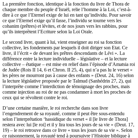
La première fonction, identique à la fonction du livre de Thora de
chaque membre du peuple d’Israël, relie l’homme à la Loi, c’est-à-
dire à ce que l’Eternel exige de lui en tant qu’individu. Pour savoir
ce que l’Eternel exige qu’il fasse, l’individu se tourne vers les
cohanim (prêtres) et lévites, et de nos jours vers les rabbins, pour
qu’ils interprètent l’Ecriture selon la Loi Orale.
Le second livre, quant à lui, vient enseigner au roi sa fonction
collective, les fondements par lesquels il doit diriger son Etat. Ce
livre, il l’écrit « de devant les prêtres descendants de Lévi ». La
différence entre la lecture individuelle – législative – et la lecture
collective – étatique – est mise en relief dans l’épisode d’Amatsia roi
de Judée (Rois II 14, 6 et Chron. II 25, 4), qui n’a pas lu le verset «
les pères ne mourront pas à cause des enfants » (Deut. 24, 16) selon
la lecture législative proposée par le Talmud (Sanhédrin 27, 2), qui
l’interprète comme l’interdiction de témoignage des proches, mais
comme injection au roi de ne pas condamner à mort les proches de
ceux qui se révoltent contre le roi.
D’une certaine manière, le roi recherche dans son livre
l’engendrement de sa royauté, comme il peut être sous-entendu
selon l’interprétation ‘hassidique du verset « il [le livre de Thora]
restera avec lui [le roi] et il y lira tous les jours de sa vie » (Deut. 17,
19) – le roi retrouve dans ce livre « tous les jours de sa vie ». Selon
ce raisonnement, la royauté tend à poursuivre l’Histoire biblique à