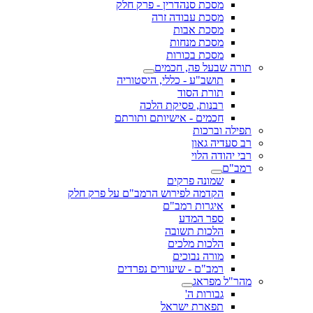
מסכת סנהדרין - פרק חלק
מסכת עבודה זרה
מסכת אבות
מסכת מנחות
מסכת בכורות
תורה שבעל פה, חכמים
תושב"ע - כללי, היסטוריה
תורת הסוד
רבנות, פסיקת הלכה
חכמים - אישיותם ותורתם
תפילה וברכות
רב סעדיה גאון
רבי יהודה הלוי
רמב"ם
שמונה פרקים
הקדמה לפירוש הרמב"ם על פרק חלק
איגרות רמב"ם
ספר המדע
הלכות תשובה
הלכות מלכים
מורה נבוכים
רמב"ם - שיעורים נפרדים
מהר"ל מפראג
גבורות ה'
תפארת ישראל