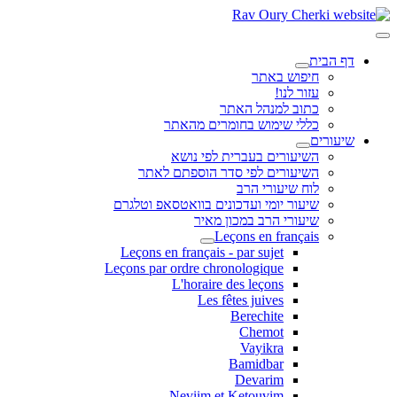
דף הבית
חיפוש באתר
עזור לנו!
כתוב למנהל האתר
כללי שימוש בחומרים מהאתר
שיעורים
השיעורים בעברית לפי נושא
השיעורים לפי סדר הוספתם לאתר
לוח שיעורי הרב
שיעור יומי ועדכונים בוואטסאפ וטלגרם
שיעורי הרב במכון מאיר
Leçons en français
Leçons en français - par sujet
Leçons par ordre chronologique
L'horaire des leçons
Les fêtes juives
Berechite
Chemot
Vayikra
Bamidbar
Devarim
Neviim et Ketouvim