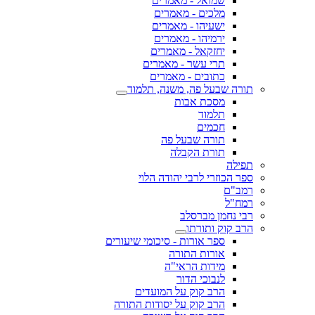
שמואל - מאמרים
מלכים - מאמרים
ישעיהו - מאמרים
ירמיהו - מאמרים
יחזקאל - מאמרים
תרי עשר - מאמרים
כתובים - מאמרים
תורה שבעל פה, משנה, תלמוד
מסכת אבות
תלמוד
חכמים
תורה שבעל פה
תורת הקבלה
תפילה
ספר הכוזרי לרבי יהודה הלוי
רמב"ם
רמח"ל
רבי נחמן מברסלב
הרב קוק ותורתו
ספר אורות - סיכומי שיעורים
אורות התורה
מידות הראי"ה
לנבוכי הדור
הרב קוק על המועדים
הרב קוק על יסודות התורה