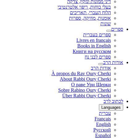
דיני ממונות ונזקין, צדקה
בעלי כוחות, ריפוי אלטרנטיבי
הלוח העברי, תאריכים
אומנות, מוזיקה, ספרות
שונות
ספרים
ספרים בעברית
Livres en français
Books in English
Книги на русском
ספרים לבני נח
אודות הרב
אודות הרב
À propos du Rav Oury Cherki
About Rabbi Oury Cherki
О раве Ури Шерки
Sobre Rabino Oury Cherki
Über Rabbi Oury Cherki
לכתוב לרב
Languages
עברית
Français
English
Русский
Español