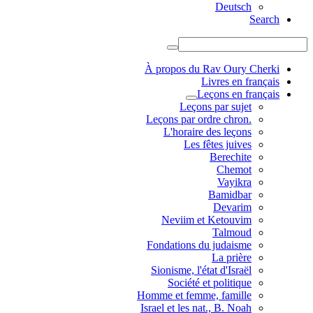
Deutsch
Search
À propos du Rav Oury Cherki
Livres en français
Leçons en français
Leçons par sujet
.Leçons par ordre chron
L'horaire des leçons
Les fêtes juives
Berechite
Chemot
Vayikra
Bamidbar
Devarim
Neviim et Ketouvim
Talmoud
Fondations du judaisme
La prière
Sionisme, l'état d'Israël
Société et politique
Homme et femme, famille
Israel et les nat., B. Noah