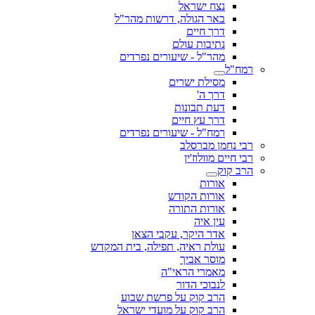
נצח ישראל
באר הגולה, דרשות מהר"ל
דרך חיים
נתיבות עולם
מהר"ל - שיעורים נפרדים
רמח"ל
מסילת ישרים
דרך ה'
דעת תבונות
דרך עץ חיים
רמח"ל - שיעורים נפרדים
רבי נחמן מברסלב
רבי חיים מוולוז'ין
הרב קוק
אורות
אורות הקודש
אורות התורה
עין איה
אדר היקר, עקבי הצאן
עולת ראיה, תפילה, בית המקדש
מוסר אביך
מאמרי הראי"ה
לנבוכי הדור
הרב קוק על פרשת שבוע
הרב קוק על מועדי ישראל