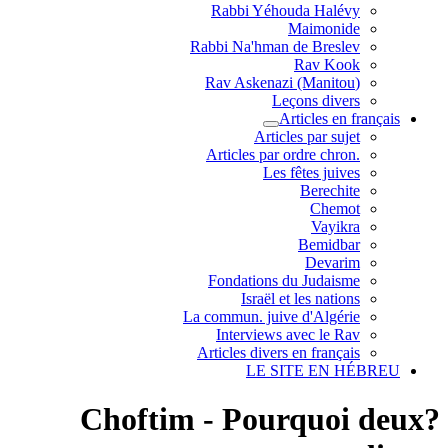
Rabbi Yéhouda Halévy
Maimonide
Rabbi Na'hman de Breslev
Rav Kook
(Rav Askenazi (Manitou
Leçons divers
Articles en français
Articles par sujet
.Articles par ordre chron
Les fêtes juives
Berechite
Chemot
Vayikra
Bemidbar
Devarim
Fondations du Judaisme
Israël et les nations
La commun. juive d'Algérie
Interviews avec le Rav
Articles divers en français
LE SITE EN HÉBREU
?Choftim - Pourquoi deux