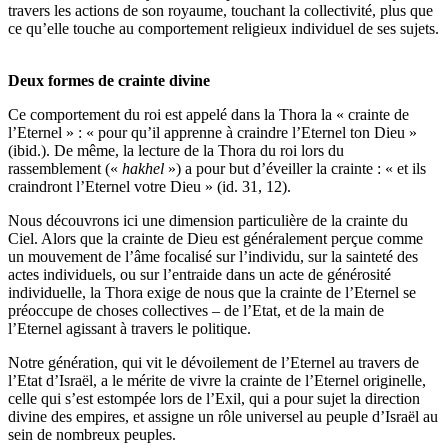
travers les actions de son royaume, touchant la collectivité, plus que
ce qu’elle touche au comportement religieux individuel de ses sujets.
Deux formes de crainte divine
Ce comportement du roi est appelé dans la Thora la « crainte de
l’Eternel » : « pour qu’il apprenne à craindre l’Eternel ton Dieu »
(ibid.). De même, la lecture de la Thora du roi lors du
rassemblement («
hakhel
») a pour but d’éveiller la crainte : « et ils
craindront l’Eternel votre Dieu » (id. 31, 12).
Nous découvrons ici une dimension particulière de la crainte du
Ciel. Alors que la crainte de Dieu est généralement perçue comme
un mouvement de l’âme focalisé sur l’individu, sur la sainteté des
actes individuels, ou sur l’entraide dans un acte de générosité
individuelle, la Thora exige de nous que la crainte de l’Eternel se
préoccupe de choses collectives – de l’Etat, et de la main de
l’Eternel agissant à travers le politique.
Notre génération, qui vit le dévoilement de l’Eternel au travers de
l’Etat d’Israël, a le mérite de vivre la crainte de l’Eternel originelle,
celle qui s’est estompée lors de l’Exil, qui a pour sujet la direction
divine des empires, et assigne un rôle universel au peuple d’Israël au
sein de nombreux peuples.