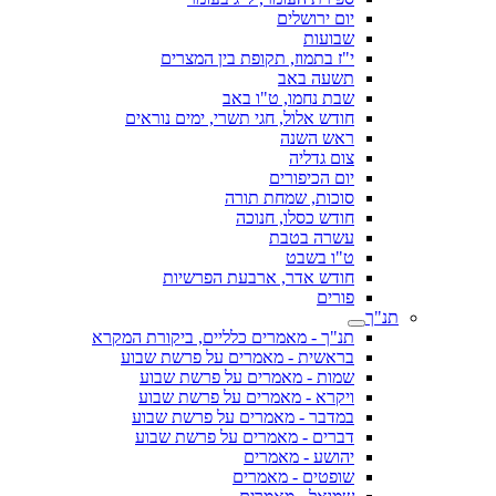
יום ירושלים
שבועות
י"ז בתמוז, תקופת בין המצרים
תשעה באב
שבת נחמו, ט"ו באב
חודש אלול, חגי תשרי, ימים נוראים
ראש השנה
צום גדליה
יום הכיפורים
סוכות, שמחת תורה
חודש כסלו, חנוכה
עשרה בטבת
ט"ו בשבט
חודש אדר, ארבעת הפרשיות
פורים
תנ"ך
תנ"ך - מאמרים כלליים, ביקורת המקרא
בראשית - מאמרים על פרשת שבוע
שמות - מאמרים על פרשת שבוע
ויקרא - מאמרים על פרשת שבוע
במדבר - מאמרים על פרשת שבוע
דברים - מאמרים על פרשת שבוע
יהושע - מאמרים
שופטים - מאמרים