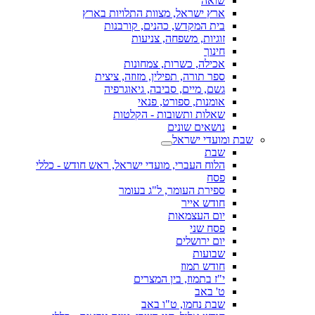
שואה
ארץ ישראל, מצוות התלויות בארץ
בית המקדש, כהנים, קורבנות
זוגיות, משפחה, צניעות
חינוך
אכילה, כשרות, צמחונות
ספר תורה, תפילין, מזוזה, ציצית
גשם, מיים, סביבה, גיאוגרפיה
אומנות, ספורט, פנאי
שאלות ותשובות - הקלטות
נושאים שונים
שבת ומועדי ישראל
שבת
הלוח העברי, מועדי ישראל, ראש חודש - כללי
פסח
ספירת העומר, ל"ג בעומר
חודש אייר
יום העצמאות
פסח שני
יום ירושלים
שבועות
חודש תמוז
י"ז בתמוז, בין המצרים
ט' באב
שבת נחמו, ט"ו באב