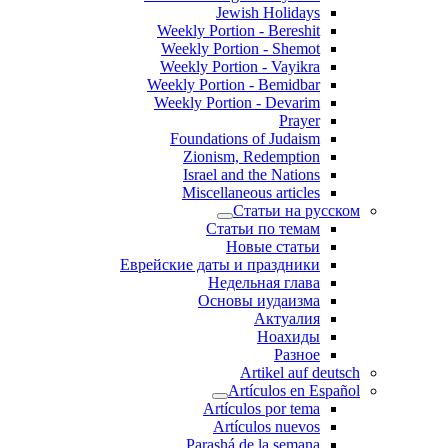
Jewish Holidays
Weekly Portion - Bereshit
Weekly Portion - Shemot
Weekly Portion - Vayikra
Weekly Portion - Bemidbar
Weekly Portion - Devarim
Prayer
Foundations of Judaism
Zionism, Redemption
Israel and the Nations
Miscellaneous articles
Статьи на русском
Статьи по темам
Новые статьи
Еврейские даты и праздники
Недельная глава
Основы иудаизма
Актуалия
Ноахиды
Разное
Artikel auf deutsch
Artículos en Español
Artículos por tema
Artículos nuevos
Parashá de la semana