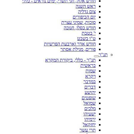
חודש אלול, חגי תשרי, ימים נוראים - כללי
ראש השנה
צום גדליה
יום הכיפורים
סוכות, שמיני עצרת
חודש כסלו, חנוכה
י' בטבת
ט"ו בשבט
חודש אדר וארבעת הפרשיות
פורים, מגילת אסתר
תנ"ך
תנ"ך - כללי, ביקורת המקרא
בראשית
שמות
ויקרא
במדבר
דברים
יהושע
שופטים
שמואל
מלכים
ישעיהו
ירמיהו
יחזקאל
תרי עשר