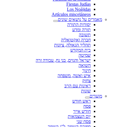
Fiestas Judías
Los Noájidas
Artículos misceláneos
מאמרים על נושאים שונים
יסודות התורה
תורה ומדע
תשובה
חברה ואקטואליה
תהליך הגאולה, ציונות
בית המקדש
שמיטה
ישראל והגוים, בני נח, עבודה זרה
השואה
חינוך
איש ואשה, משפחה
צחוק
ראינות עם הרב
שונות
מועדים
ראש חודש
פסח
חודש אייר
יום העצמאות
פסח שני
ספירת העומר, ל"ג בעומר