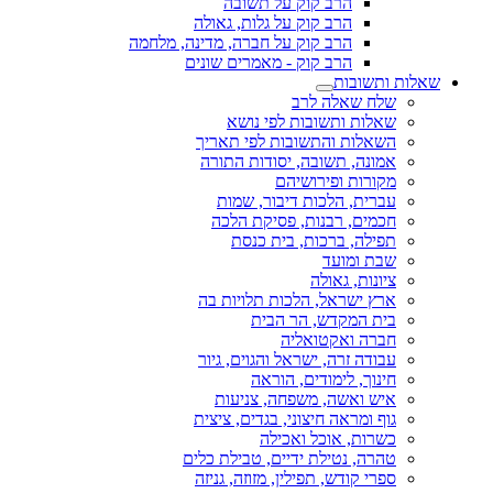
הרב קוק על תשובה
הרב קוק על גלות, גאולה
הרב קוק על חברה, מדינה, מלחמה
הרב קוק - מאמרים שונים
שאלות ותשובות
שלח שאלה לרב
שאלות ותשובות לפי נושא
השאלות והתשובות לפי תאריך
אמונה, תשובה, יסודות התורה
מקורות ופירושיהם
עברית, הלכות דיבור, שמות
חכמים, רבנות, פסיקת הלכה
תפילה, ברכות, בית כנסת
שבת ומועד
ציונות, גאולה
ארץ ישראל, הלכות תלויות בה
בית המקדש, הר הבית
חברה ואקטואליה
עבודה זרה, ישראל והגוים, גיור
חינוך, לימודים, הוראה
איש ואשה, משפחה, צניעות
גוף ומראה חיצוני, בגדים, ציצית
כשרות, אוכל ואכילה
טהרה, נטילת ידיים, טבילת כלים
ספרי קודש, תפילין, מזוזה, גניזה