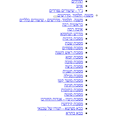
תהילים
איוב
נ"ך - שיעורים נפרדים
משנה, תלמוד, מדרשים
משנה, תלמוד, מדרשים - שיעורים כלליים
בראשית רבה
איכה רבה
מדרש תנחומא
מסכת ברכות
מסכת שבת
מסכת פסחים
מסכת ראש השנה
מסכת יומא
מסכת סוכה
מסכת ביצה
מסכת תענית
מסכת מגילה
מסכת מועד קטן
מסכת חגיגה
מסכת כתובות
מסכת סוטה
מסכת גיטין - אגדות החורבן
מסכת קידושין
בבא מציעא - תנורו של עכנאי
בבא בתרא