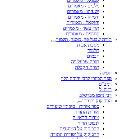
שמואל - מאמרים
מלכים - מאמרים
ישעיהו - מאמרים
ירמיהו - מאמרים
יחזקאל - מאמרים
תרי עשר - מאמרים
כתובים - מאמרים
תורה שבעל פה, משנה, תלמוד
מסכת אבות
תלמוד
חכמים
תורה שבעל פה
תורת הקבלה
תפילה
ספר הכוזרי לרבי יהודה הלוי
רמב"ם
רמח"ל
רבי נחמן מברסלב
הרב קוק ותורתו
ספר אורות - סיכומי שיעורים
אורות התורה
מידות הראי"ה
לנבוכי הדור
הרב קוק על המועדים
הרב קוק על יסודות התורה