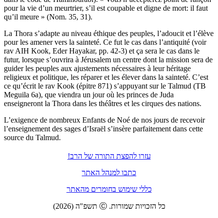
pour la vie d’un meurtrier, s’il est coupable et digne de mort: il faut
qu’il meure » (Nom. 35, 31).
La Thora s’adapte au niveau éthique des peuples, l’adoucit et l’élève
pour les amener vers la sainteté. Ce fut le cas dans l’antiquité (voir
rav AIH Kook, Eder Hayakar, pp. 42-3) et ça sera le cas dans le
futur, lorsque s’ouvrira à Jérusalem un centre dont la mission sera de
guider les peuples aux ajustements nécessaires à leur héritage
religieux et politique, les réparer et les élever dans la sainteté. C’est
ce qu’écrit le rav Kook (épitre 871) s’appuyant sur le Talmud (TB
Meguila 6a), que viendra un jour où les princes de Juda
enseigneront la Thora dans les théâtres et les cirques des nations.
L’exigence de nombreux Enfants de Noé de nos jours de recevoir
l’enseignement des sages d’Israël s’insère parfaitement dans cette
source du Talmud.
עזרו להפצת התורה של הרב!
כתבו למנהל האתר
כללי שימוש בחומרים מהאתר
כל הזכויות שמורות. Ⓒ תשפ"ה (2026)