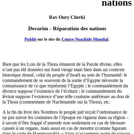
nations
Rav Oury Cherki
Devarim - Réparation des nations
Publié
sur le site du
Centre Noachide Mondial
.
Bien que les Lois de la Thora émanent de la Parole divine, elles
n’ont pas été données sur fond vierge mais bien dans un contexte
historique donné, celui du peuple d’Israël au sein de l’humanité: le
commandement de se souvenir de la sortie d’Egypte nécessite la
connaissance de ce que représente l’Egypte ; le commandement du
divorce suppose l’existence de l’écriture ; le commandement du
lévirat suppose l’existence d’une telle coutume antérieure au don de
la Thora (commentaire de Nachmanide sur la Thora), etc.
A la fin du livre des Nombres le peuple juif reçoit l’ordonnance de
ne pas suivre les coutumes de l’époque en vigueur dans sa région –
à savoir d’être frappé d’amende non seulement en cas de blessure
causée à un organe, mais aussi en cas de meurtre (comme figurant
dans le code de Hammourabi): « Vous n’accepterez point de rançon