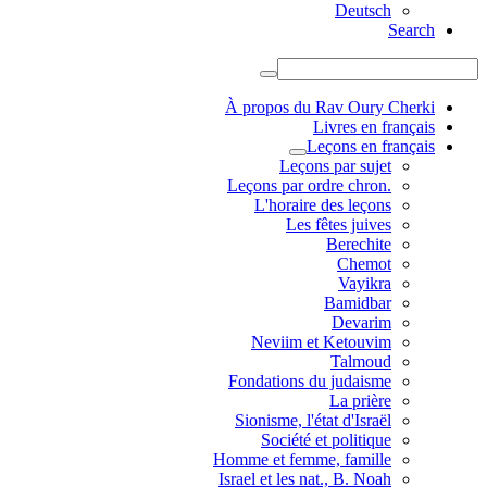
Deutsch
Search
À propos du Rav Oury Cherki
Livres en français
Leçons en français
Leçons par sujet
.Leçons par ordre chron
L'horaire des leçons
Les fêtes juives
Berechite
Chemot
Vayikra
Bamidbar
Devarim
Neviim et Ketouvim
Talmoud
Fondations du judaisme
La prière
Sionisme, l'état d'Israël
Société et politique
Homme et femme, famille
Israel et les nat., B. Noah