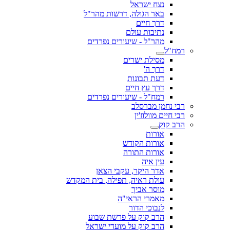
נצח ישראל
באר הגולה, דרשות מהר"ל
דרך חיים
נתיבות עולם
מהר"ל - שיעורים נפרדים
רמח"ל
מסילת ישרים
דרך ה'
דעת תבונות
דרך עץ חיים
רמח"ל - שיעורים נפרדים
רבי נחמן מברסלב
רבי חיים מוולוז'ין
הרב קוק
אורות
אורות הקודש
אורות התורה
עין איה
אדר היקר, עקבי הצאן
עולת ראיה, תפילה, בית המקדש
מוסר אביך
מאמרי הראי"ה
לנבוכי הדור
הרב קוק על פרשת שבוע
הרב קוק על מועדי ישראל