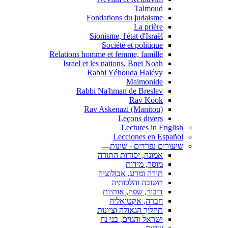
Talmoud
Fondations du judaisme
La prière
Sionisme, l'état d'Israël
Société et politique
Relations homme et femme, famille
Israel et les nations, Bnei Noah
Rabbi Yéhouda Halévy
Maimonide
Rabbi Na'hman de Breslev
Rav Kook
(Rav Askenazi (Manitou
Leçons divers
Lectures in English
Lecciones en Español
שיעורים נפרדים - שונות
אמונה, יסודות התורה
מוסר, מידות
תורה ומדע, אבולוציה
תשובה והלכותיה
דיבור, שפה, אותיות
חברה, אקטואליה
תהליך הגאולה וציונות
ישראל והגוים, בני נח