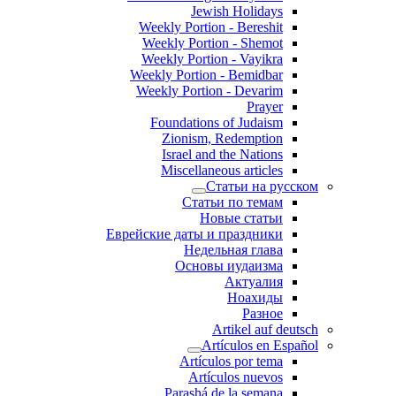
Jewish Holidays
Weekly Portion - Bereshit
Weekly Portion - Shemot
Weekly Portion - Vayikra
Weekly Portion - Bemidbar
Weekly Portion - Devarim
Prayer
Foundations of Judaism
Zionism, Redemption
Israel and the Nations
Miscellaneous articles
Статьи на русском
Статьи по темам
Новые статьи
Еврейские даты и праздники
Недельная глава
Основы иудаизма
Актуалия
Ноахиды
Разное
Artikel auf deutsch
Artículos en Español
Artículos por tema
Artículos nuevos
Parashá de la semana