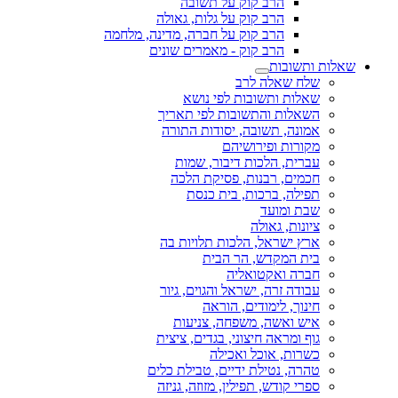
הרב קוק על תשובה
הרב קוק על גלות, גאולה
הרב קוק על חברה, מדינה, מלחמה
הרב קוק - מאמרים שונים
שאלות ותשובות
שלח שאלה לרב
שאלות ותשובות לפי נושא
השאלות והתשובות לפי תאריך
אמונה, תשובה, יסודות התורה
מקורות ופירושיהם
עברית, הלכות דיבור, שמות
חכמים, רבנות, פסיקת הלכה
תפילה, ברכות, בית כנסת
שבת ומועד
ציונות, גאולה
ארץ ישראל, הלכות תלויות בה
בית המקדש, הר הבית
חברה ואקטואליה
עבודה זרה, ישראל והגוים, גיור
חינוך, לימודים, הוראה
איש ואשה, משפחה, צניעות
גוף ומראה חיצוני, בגדים, ציצית
כשרות, אוכל ואכילה
טהרה, נטילת ידיים, טבילת כלים
ספרי קודש, תפילין, מזוזה, גניזה