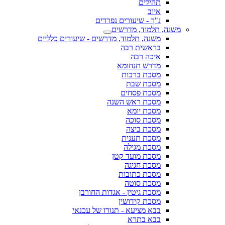
תהילים
איוב
נ"ך - שיעורים נפרדים
משנה, תלמוד, מדרשים
משנה, תלמוד, מדרשים - שיעורים כלליים
בראשית רבה
איכה רבה
מדרש תנחומא
מסכת ברכות
מסכת שבת
מסכת פסחים
מסכת ראש השנה
מסכת יומא
מסכת סוכה
מסכת ביצה
מסכת תענית
מסכת מגילה
מסכת מועד קטן
מסכת חגיגה
מסכת כתובות
מסכת סוטה
מסכת גיטין - אגדות החורבן
מסכת קידושין
בבא מציעא - תנורו של עכנאי
בבא בתרא