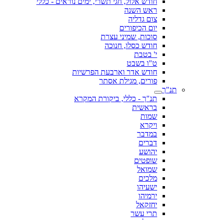
חודש אלול, חגי תשרי, ימים נוראים - כללי
ראש השנה
צום גדליה
יום הכיפורים
סוכות, שמיני עצרת
חודש כסלו, חנוכה
י' בטבת
ט"ו בשבט
חודש אדר וארבעת הפרשיות
פורים, מגילת אסתר
תנ"ך
תנ"ך - כללי, ביקורת המקרא
בראשית
שמות
ויקרא
במדבר
דברים
יהושע
שופטים
שמואל
מלכים
ישעיהו
ירמיהו
יחזקאל
תרי עשר