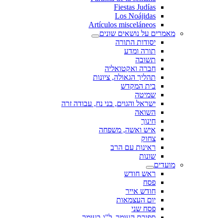
Fiestas Judías
Los Noájidas
Artículos misceláneos
מאמרים על נושאים שונים
יסודות התורה
תורה ומדע
תשובה
חברה ואקטואליה
תהליך הגאולה, ציונות
בית המקדש
שמיטה
ישראל והגוים, בני נח, עבודה זרה
השואה
חינוך
איש ואשה, משפחה
צחוק
ראינות עם הרב
שונות
מועדים
ראש חודש
פסח
חודש אייר
יום העצמאות
פסח שני
ספירת העומר, ל"ג בעומר