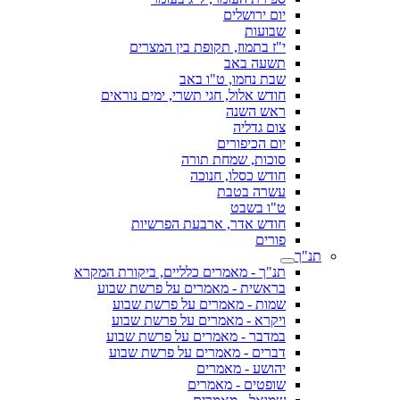
יום ירושלים
שבועות
י"ז בתמוז, תקופת בין המצרים
תשעה באב
שבת נחמו, ט"ו באב
חודש אלול, חגי תשרי, ימים נוראים
ראש השנה
צום גדליה
יום הכיפורים
סוכות, שמחת תורה
חודש כסלו, חנוכה
עשרה בטבת
ט"ו בשבט
חודש אדר, ארבעת הפרשיות
פורים
תנ"ך
תנ"ך - מאמרים כלליים, ביקורת המקרא
בראשית - מאמרים על פרשת שבוע
שמות - מאמרים על פרשת שבוע
ויקרא - מאמרים על פרשת שבוע
במדבר - מאמרים על פרשת שבוע
דברים - מאמרים על פרשת שבוע
יהושע - מאמרים
שופטים - מאמרים