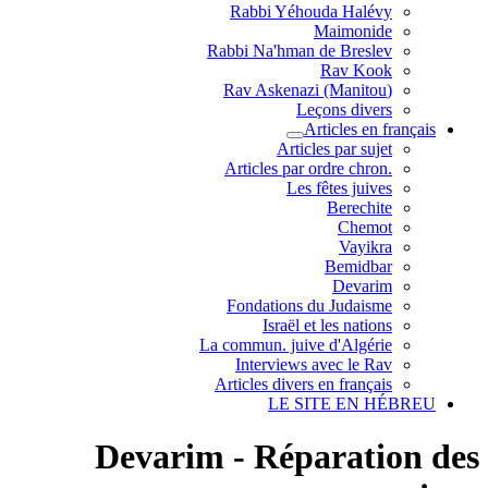
Rabbi Yéhouda Halévy
Maimonide
Rabbi Na'hman de Breslev
Rav Kook
(Rav Askenazi (Manitou
Leçons divers
Articles en français
Articles par sujet
.Articles par ordre chron
Les fêtes juives
Berechite
Chemot
Vayikra
Bemidbar
Devarim
Fondations du Judaisme
Israël et les nations
La commun. juive d'Algérie
Interviews avec le Rav
Articles divers en français
LE SITE EN HÉBREU
Devarim - Réparation des