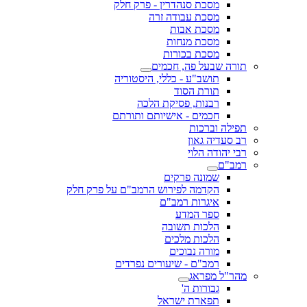
מסכת סנהדרין - פרק חלק
מסכת עבודה זרה
מסכת אבות
מסכת מנחות
מסכת בכורות
תורה שבעל פה, חכמים
תושב"ע - כללי, היסטוריה
תורת הסוד
רבנות, פסיקת הלכה
חכמים - אישיותם ותורתם
תפילה וברכות
רב סעדיה גאון
רבי יהודה הלוי
רמב"ם
שמונה פרקים
הקדמה לפירוש הרמב"ם על פרק חלק
איגרות רמב"ם
ספר המדע
הלכות תשובה
הלכות מלכים
מורה נבוכים
רמב"ם - שיעורים נפרדים
מהר"ל מפראג
גבורות ה'
תפארת ישראל