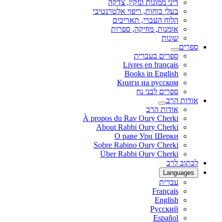
דיני ממונות ונזקין, צדקה
בעלי כוחות, ריפוי אלטרנטיבי
הלוח העברי, תאריכים
אומנות, מוזיקה, ספרות
שונות
ספרים
ספרים בעברית
Livres en français
Books in English
Книги на русском
ספרים לבני נח
אודות הרב
אודות הרב
À propos du Rav Oury Cherki
About Rabbi Oury Cherki
О раве Ури Шерки
Sobre Rabino Oury Cherki
Über Rabbi Oury Cherki
לכתוב לרב
Languages
עברית
Français
English
Русский
Español