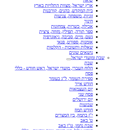
שואה
ארץ ישראל, מצוות התלויות בארץ
בית המקדש, כהנים, קורבנות
זוגיות, משפחה, צניעות
חינוך
אכילה, כשרות, צמחונות
ספר תורה, תפילין, מזוזה, ציצית
גשם, מיים, סביבה, גיאוגרפיה
אומנות, ספורט, פנאי
שאלות ותשובות - הקלטות
נושאים שונים
שבת ומועדי ישראל
שבת
הלוח העברי, מועדי ישראל, ראש חודש - כללי
פסח
ספירת העומר, ל"ג בעומר
חודש אייר
יום העצמאות
פסח שני
יום ירושלים
שבועות
חודש תמוז
י"ז בתמוז, בין המצרים
ט' באב
שבת נחמו, ט"ו באב