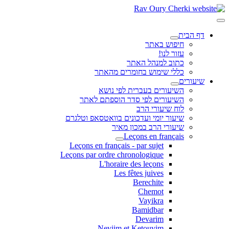
דף הבית
חיפוש באתר
עזור לנו!
כתוב למנהל האתר
כללי שימוש בחומרים מהאתר
שיעורים
השיעורים בעברית לפי נושא
השיעורים לפי סדר הוספתם לאתר
לוח שיעורי הרב
שיעור יומי ועדכונים בוואטסאפ וטלגרם
שיעורי הרב במכון מאיר
Leçons en français
Leçons en français - par sujet
Leçons par ordre chronologique
L'horaire des leçons
Les fêtes juives
Berechite
Chemot
Vayikra
Bamidbar
Devarim
Neviim et Ketouvim