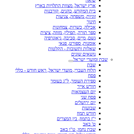
שואה
ארץ ישראל, מצוות התלויות בארץ
בית המקדש, כהנים, קורבנות
זוגיות, משפחה, צניעות
חינוך
אכילה, כשרות, צמחונות
ספר תורה, תפילין, מזוזה, ציצית
גשם, מיים, סביבה, גיאוגרפיה
אומנות, ספורט, פנאי
שאלות ותשובות - הקלטות
נושאים שונים
שבת ומועדי ישראל
שבת
הלוח העברי, מועדי ישראל, ראש חודש - כללי
פסח
ספירת העומר, ל"ג בעומר
חודש אייר
יום העצמאות
פסח שני
יום ירושלים
שבועות
חודש תמוז
י"ז בתמוז, בין המצרים
ט' באב
שבת נחמו, ט"ו באב