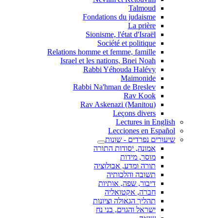
Talmoud
Fondations du judaisme
La prière
Sionisme, l'état d'Israël
Société et politique
Relations homme et femme, famille
Israel et les nations, Bnei Noah
Rabbi Yéhouda Halévy
Maimonide
Rabbi Na'hman de Breslev
Rav Kook
(Rav Askenazi (Manitou
Leçons divers
Lectures in English
Lecciones en Español
שיעורים נפרדים - שונות
אמונה, יסודות התורה
מוסר, מידות
תורה ומדע, אבולוציה
תשובה והלכותיה
דיבור, שפה, אותיות
חברה, אקטואליה
תהליך הגאולה וציונות
ישראל והגוים, בני נח