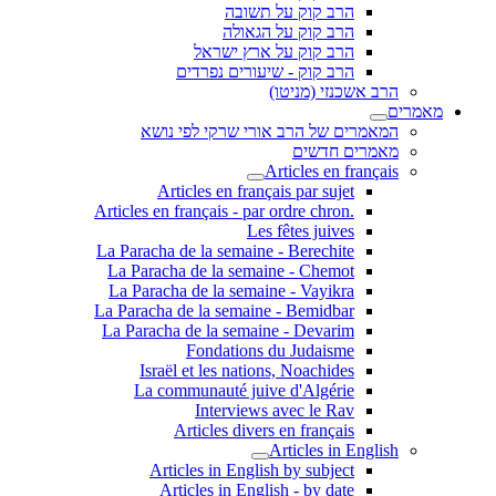
הרב קוק על תשובה
הרב קוק על הגאולה
הרב קוק על ארץ ישראל
הרב קוק - שיעורים נפרדים
הרב אשכנזי (מניטו)
מאמרים
המאמרים של הרב אורי שרקי לפי נושא
מאמרים חדשים
Articles en français
Articles en français par sujet
.Articles en français - par ordre chron
Les fêtes juives
La Paracha de la semaine - Berechite
La Paracha de la semaine - Chemot
La Paracha de la semaine - Vayikra
La Paracha de la semaine - Bemidbar
La Paracha de la semaine - Devarim
Fondations du Judaisme
Israël et les nations, Noachides
La communauté juive d'Algérie
Interviews avec le Rav
Articles divers en français
Articles in English
Articles in English by subject
Articles in English - by date