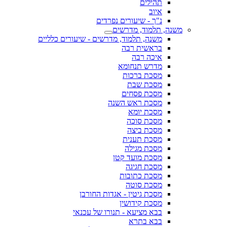
תהילים
איוב
נ"ך - שיעורים נפרדים
משנה, תלמוד, מדרשים
משנה, תלמוד, מדרשים - שיעורים כלליים
בראשית רבה
איכה רבה
מדרש תנחומא
מסכת ברכות
מסכת שבת
מסכת פסחים
מסכת ראש השנה
מסכת יומא
מסכת סוכה
מסכת ביצה
מסכת תענית
מסכת מגילה
מסכת מועד קטן
מסכת חגיגה
מסכת כתובות
מסכת סוטה
מסכת גיטין - אגדות החורבן
מסכת קידושין
בבא מציעא - תנורו של עכנאי
בבא בתרא