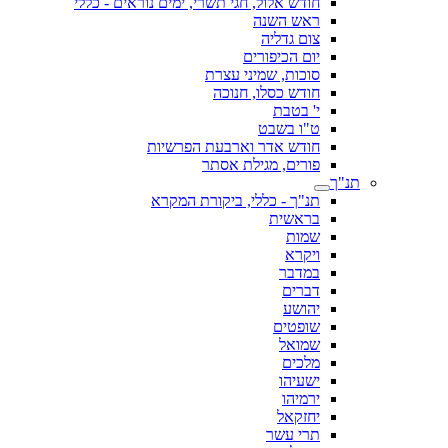
חודש אלול, חגי תשרי, ימים נוראים - כללי
ראש השנה
צום גדליה
יום הכיפורים
סוכות, שמיני עצרת
חודש כסלו, חנוכה
י' בטבת
ט"ו בשבט
חודש אדר וארבעת הפרשיות
פורים, מגילת אסתר
תנ"ך
תנ"ך - כללי, ביקורת המקרא
בראשית
שמות
ויקרא
במדבר
דברים
יהושע
שופטים
שמואל
מלכים
ישעיהו
ירמיהו
יחזקאל
תרי עשר