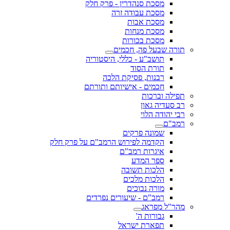
מסכת סנהדרין - פרק חלק
מסכת עבודה זרה
מסכת אבות
מסכת מנחות
מסכת בכורות
תורה שבעל פה, חכמים
תושב"ע - כללי, היסטוריה
תורת הסוד
רבנות, פסיקת הלכה
חכמים - אישיותם ותורתם
תפילה וברכות
רב סעדיה גאון
רבי יהודה הלוי
רמב"ם
שמונה פרקים
הקדמה לפירוש הרמב"ם על פרק חלק
איגרות רמב"ם
ספר המדע
הלכות תשובה
הלכות מלכים
מורה נבוכים
רמב"ם - שיעורים נפרדים
מהר"ל מפראג
גבורות ה'
תפארת ישראל