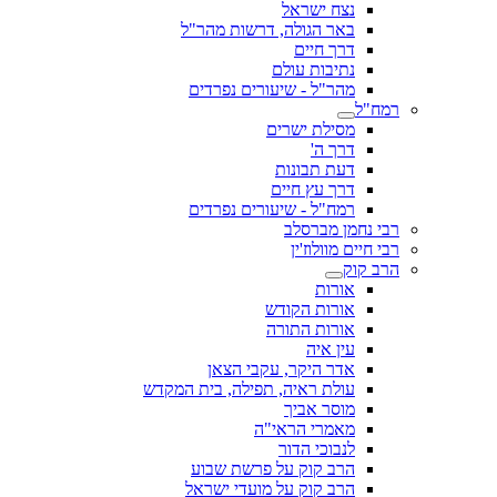
נצח ישראל
באר הגולה, דרשות מהר"ל
דרך חיים
נתיבות עולם
מהר"ל - שיעורים נפרדים
רמח"ל
מסילת ישרים
דרך ה'
דעת תבונות
דרך עץ חיים
רמח"ל - שיעורים נפרדים
רבי נחמן מברסלב
רבי חיים מוולוז'ין
הרב קוק
אורות
אורות הקודש
אורות התורה
עין איה
אדר היקר, עקבי הצאן
עולת ראיה, תפילה, בית המקדש
מוסר אביך
מאמרי הראי"ה
לנבוכי הדור
הרב קוק על פרשת שבוע
הרב קוק על מועדי ישראל