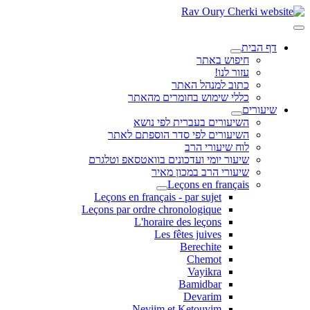
דף הבית
חיפוש באתר
עזור לנו!
כתוב למנהל האתר
כללי שימוש בחומרים מהאתר
שיעורים
השיעורים בעברית לפי נושא
השיעורים לפי סדר הוספתם לאתר
לוח שיעורי הרב
שיעור יומי ועדכונים בוואטסאפ וטלגרם
שיעורי הרב במכון מאיר
Leçons en français
Leçons en français - par sujet
Leçons par ordre chronologique
L'horaire des leçons
Les fêtes juives
Berechite
Chemot
Vayikra
Bamidbar
Devarim
Neviim et Ketouvim