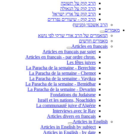
הרב קוק על תשובה
הרב קוק על הגאולה
הרב קוק על ארץ ישראל
הרב קוק - שיעורים נפרדים
הרב אשכנזי (מניטו)
מאמרים
המאמרים של הרב אורי שרקי לפי נושא
מאמרים חדשים
Articles en français
Articles en français par sujet
.Articles en français - par ordre chron
Les fêtes juives
La Paracha de la semaine - Berechite
La Paracha de la semaine - Chemot
La Paracha de la semaine - Vayikra
La Paracha de la semaine - Bemidbar
La Paracha de la semaine - Devarim
Fondations du Judaisme
Israël et les nations, Noachides
La communauté juive d'Algérie
Interviews avec le Rav
Articles divers en français
Articles in English
Articles in English by subject
Articles in English - by date