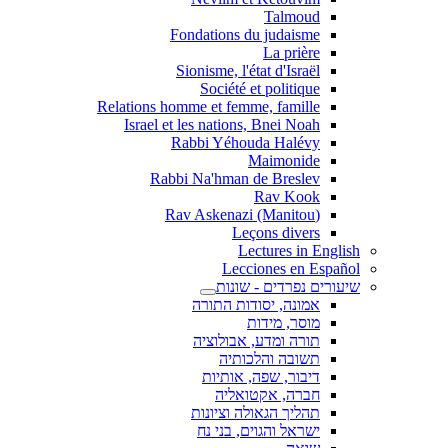
Talmoud
Fondations du judaisme
La prière
Sionisme, l'état d'Israël
Société et politique
Relations homme et femme, famille
Israel et les nations, Bnei Noah
Rabbi Yéhouda Halévy
Maimonide
Rabbi Na'hman de Breslev
Rav Kook
(Rav Askenazi (Manitou
Leçons divers
Lectures in English
Lecciones en Español
שיעורים נפרדים - שונות
אמונה, יסודות התורה
מוסר, מידות
תורה ומדע, אבולוציה
תשובה והלכותיה
דיבור, שפה, אותיות
חברה, אקטואליה
תהליך הגאולה וציונות
ישראל והגוים, בני נח