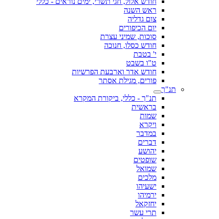
חודש אלול, חגי תשרי, ימים נוראים - כללי
ראש השנה
צום גדליה
יום הכיפורים
סוכות, שמיני עצרת
חודש כסלו, חנוכה
י' בטבת
ט"ו בשבט
חודש אדר וארבעת הפרשיות
פורים, מגילת אסתר
תנ"ך
תנ"ך - כללי, ביקורת המקרא
בראשית
שמות
ויקרא
במדבר
דברים
יהושע
שופטים
שמואל
מלכים
ישעיהו
ירמיהו
יחזקאל
תרי עשר