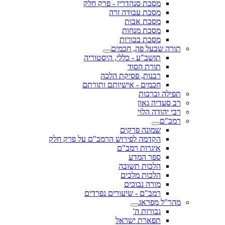
מסכת סנהדרין - פרק חלק
מסכת עבודה זרה
מסכת אבות
מסכת מנחות
מסכת בכורות
תורה שבעל פה, חכמים
תושב"ע - כללי, היסטוריה
תורת הסוד
רבנות, פסיקת הלכה
חכמים - אישיותם ותורתם
תפילה וברכות
רב סעדיה גאון
רבי יהודה הלוי
רמב"ם
שמונה פרקים
הקדמה לפירוש הרמב"ם על פרק חלק
איגרות רמב"ם
ספר המדע
הלכות תשובה
הלכות מלכים
מורה נבוכים
רמב"ם - שיעורים נפרדים
מהר"ל מפראג
גבורות ה'
תפארת ישראל