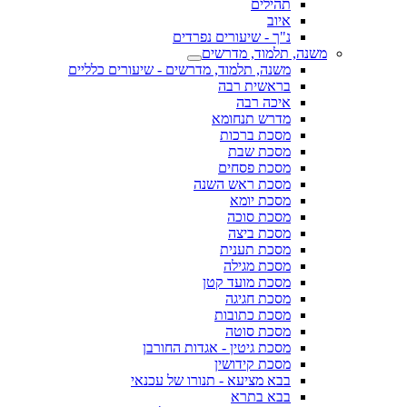
תהילים
איוב
נ"ך - שיעורים נפרדים
משנה, תלמוד, מדרשים
משנה, תלמוד, מדרשים - שיעורים כלליים
בראשית רבה
איכה רבה
מדרש תנחומא
מסכת ברכות
מסכת שבת
מסכת פסחים
מסכת ראש השנה
מסכת יומא
מסכת סוכה
מסכת ביצה
מסכת תענית
מסכת מגילה
מסכת מועד קטן
מסכת חגיגה
מסכת כתובות
מסכת סוטה
מסכת גיטין - אגדות החורבן
מסכת קידושין
בבא מציעא - תנורו של עכנאי
בבא בתרא