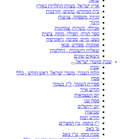
שואה
ארץ ישראל, מצוות התלויות בארץ
בית המקדש, כהנים, קורבנות
זוגיות, משפחה, צניעות
חינוך
אכילה, כשרות, צמחונות
ספר תורה, תפילין, מזוזה, ציצית
גשם, מיים, סביבה, גיאוגרפיה
אומנות, ספורט, פנאי
שאלות ותשובות - הקלטות
נושאים שונים
שבת ומועדי ישראל
שבת
הלוח העברי, מועדי ישראל, ראש חודש - כללי
פסח
ספירת העומר, ל"ג בעומר
חודש אייר
יום העצמאות
פסח שני
יום ירושלים
שבועות
חודש תמוז
י"ז בתמוז, בין המצרים
ט' באב
שבת נחמו, ט"ו באב