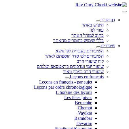
דף הבית
חיפוש באתר
עזור לנו!
כתוב למנהל האתר
כללי שימוש בחומרים מהאתר
שיעורים
השיעורים בעברית לפי נושא
השיעורים לפי סדר הוספתם לאתר
לוח שיעורי הרב
שיעור יומי ועדכונים בוואטסאפ וטלגרם
שיעורי הרב במכון מאיר
Leçons en français
Leçons en français - par sujet
Leçons par ordre chronologique
L'horaire des leçons
Les fêtes juives
Berechite
Chemot
Vayikra
Bamidbar
Devarim
Neviim et Ketouvim