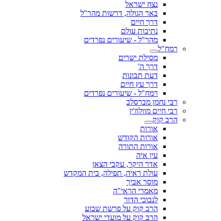
נצח ישראל
באר הגולה, דרשות מהר"ל
דרך חיים
נתיבות עולם
מהר"ל - שיעורים נפרדים
רמח"ל
מסילת ישרים
דרך ה'
דעת תבונות
דרך עץ חיים
רמח"ל - שיעורים נפרדים
רבי נחמן מברסלב
רבי חיים מוולוז'ין
הרב קוק
אורות
אורות הקודש
אורות התורה
עין איה
אדר היקר, עקבי הצאן
עולת ראיה, תפילה, בית המקדש
מוסר אביך
מאמרי הראי"ה
לנבוכי הדור
הרב קוק על פרשת שבוע
הרב קוק על מועדי ישראל