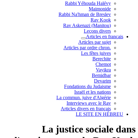
Rabbi Yéhouda Halévy
Maimonide
Rabbi Na'hman de Breslev
Rav Kook
(Rav Askenazi (Manitou
Leçons divers
Articles en français
Articles par sujet
.Articles par ordre chron
Les fêtes juives
Berechite
Chemot
Vayikra
Bemidbar
Devarim
Fondations du Judaisme
Israël et les nations
La commun. juive d'Algérie
Interviews avec le Rav
Articles divers en français
LE SITE EN HÉBREU
La justice sociale dans