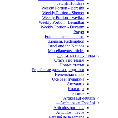
Jewish Holidays
Weekly Portion - Bereshit
Weekly Portion - Shemot
Weekly Portion - Vayikra
Weekly Portion - Bemidbar
Weekly Portion - Devarim
Prayer
Foundations of Judaism
Zionism, Redemption
Israel and the Nations
Miscellaneous articles
Статьи на русском
Статьи по темам
Новые статьи
Еврейские даты и праздники
Недельная глава
Основы иудаизма
Актуалия
Ноахиды
Разное
Artikel auf deutsch
Artículos en Español
Artículos por tema
Artículos nuevos
Parashá de la semana