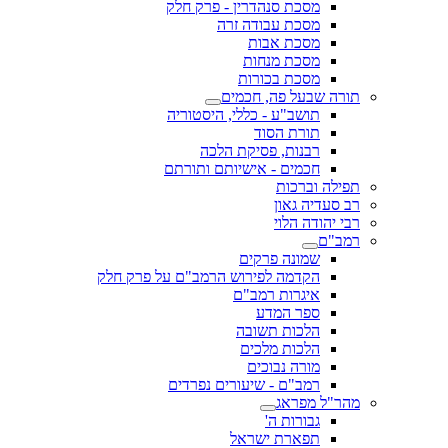
מסכת סנהדרין - פרק חלק
מסכת עבודה זרה
מסכת אבות
מסכת מנחות
מסכת בכורות
תורה שבעל פה, חכמים
תושב"ע - כללי, היסטוריה
תורת הסוד
רבנות, פסיקת הלכה
חכמים - אישיותם ותורתם
תפילה וברכות
רב סעדיה גאון
רבי יהודה הלוי
רמב"ם
שמונה פרקים
הקדמה לפירוש הרמב"ם על פרק חלק
איגרות רמב"ם
ספר המדע
הלכות תשובה
הלכות מלכים
מורה נבוכים
רמב"ם - שיעורים נפרדים
מהר"ל מפראג
גבורות ה'
תפארת ישראל