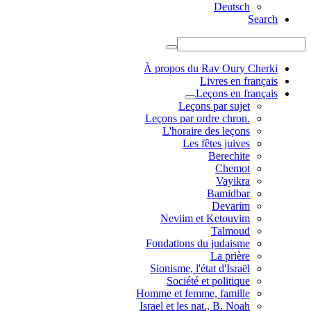
Deutsch
Search
À propos du Rav Oury Cherki
Livres en français
Leçons en français
Leçons par sujet
.Leçons par ordre chron
L'horaire des leçons
Les fêtes juives
Berechite
Chemot
Vayikra
Bamidbar
Devarim
Neviim et Ketouvim
Talmoud
Fondations du judaisme
La prière
Sionisme, l'état d'Israël
Société et politique
Homme et femme, famille
Israel et les nat., B. Noah