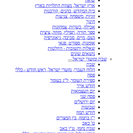
שואה
ארץ ישראל, מצוות התלויות בארץ
בית המקדש, כהנים, קורבנות
זוגיות, משפחה, צניעות
חינוך
אכילה, כשרות, צמחונות
ספר תורה, תפילין, מזוזה, ציצית
גשם, מיים, סביבה, גיאוגרפיה
אומנות, ספורט, פנאי
שאלות ותשובות - הקלטות
נושאים שונים
שבת ומועדי ישראל
שבת
הלוח העברי, מועדי ישראל, ראש חודש - כללי
פסח
ספירת העומר, ל"ג בעומר
חודש אייר
יום העצמאות
פסח שני
יום ירושלים
שבועות
חודש תמוז
י"ז בתמוז, בין המצרים
ט' באב
שבת נחמו, ט"ו באב