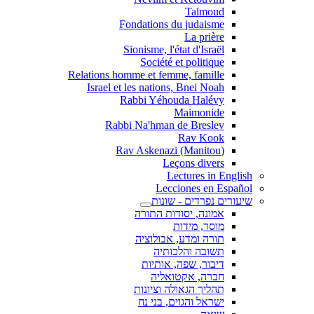
Talmoud
Fondations du judaisme
La prière
Sionisme, l'état d'Israël
Société et politique
Relations homme et femme, famille
Israel et les nations, Bnei Noah
Rabbi Yéhouda Halévy
Maimonide
Rabbi Na'hman de Breslev
Rav Kook
(Rav Askenazi (Manitou
Leçons divers
Lectures in English
Lecciones en Español
שיעורים נפרדים - שונות
אמונה, יסודות התורה
מוסר, מידות
תורה ומדע, אבולוציה
תשובה והלכותיה
דיבור, שפה, אותיות
חברה, אקטואליה
תהליך הגאולה וציונות
ישראל והגוים, בני נח