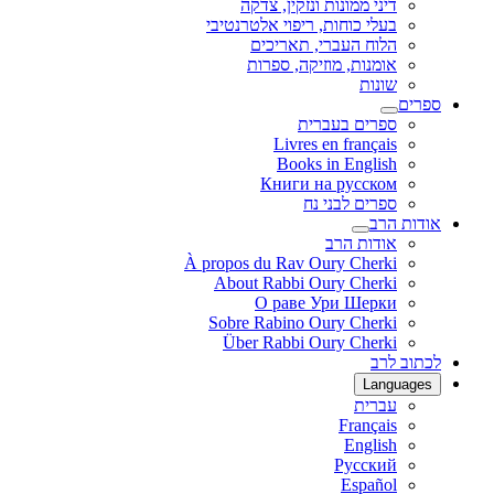
דיני ממונות ונזקין, צדקה
בעלי כוחות, ריפוי אלטרנטיבי
הלוח העברי, תאריכים
אומנות, מוזיקה, ספרות
שונות
ספרים
ספרים בעברית
Livres en français
Books in English
Книги на русском
ספרים לבני נח
אודות הרב
אודות הרב
À propos du Rav Oury Cherki
About Rabbi Oury Cherki
О раве Ури Шерки
Sobre Rabino Oury Cherki
Über Rabbi Oury Cherki
לכתוב לרב
Languages
עברית
Français
English
Русский
Español