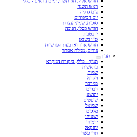
חודש אלול, חגי תשרי, ימים נוראים - כללי
ראש השנה
צום גדליה
יום הכיפורים
סוכות, שמיני עצרת
חודש כסלו, חנוכה
י' בטבת
ט"ו בשבט
חודש אדר וארבעת הפרשיות
פורים, מגילת אסתר
תנ"ך
תנ"ך - כללי, ביקורת המקרא
בראשית
שמות
ויקרא
במדבר
דברים
יהושע
שופטים
שמואל
מלכים
ישעיהו
ירמיהו
יחזקאל
תרי עשר