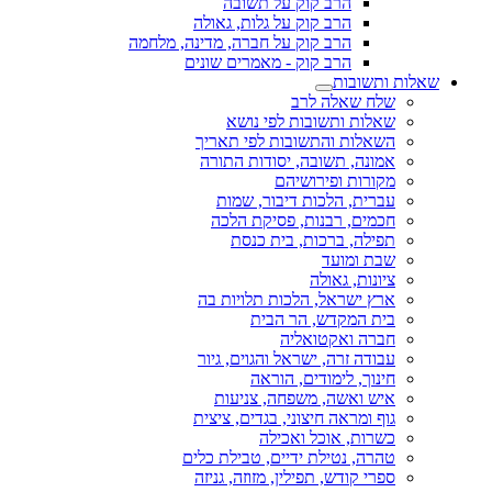
הרב קוק על תשובה
הרב קוק על גלות, גאולה
הרב קוק על חברה, מדינה, מלחמה
הרב קוק - מאמרים שונים
שאלות ותשובות
שלח שאלה לרב
שאלות ותשובות לפי נושא
השאלות והתשובות לפי תאריך
אמונה, תשובה, יסודות התורה
מקורות ופירושיהם
עברית, הלכות דיבור, שמות
חכמים, רבנות, פסיקת הלכה
תפילה, ברכות, בית כנסת
שבת ומועד
ציונות, גאולה
ארץ ישראל, הלכות תלויות בה
בית המקדש, הר הבית
חברה ואקטואליה
עבודה זרה, ישראל והגוים, גיור
חינוך, לימודים, הוראה
איש ואשה, משפחה, צניעות
גוף ומראה חיצוני, בגדים, ציצית
כשרות, אוכל ואכילה
טהרה, נטילת ידיים, טבילת כלים
ספרי קודש, תפילין, מזוזה, גניזה