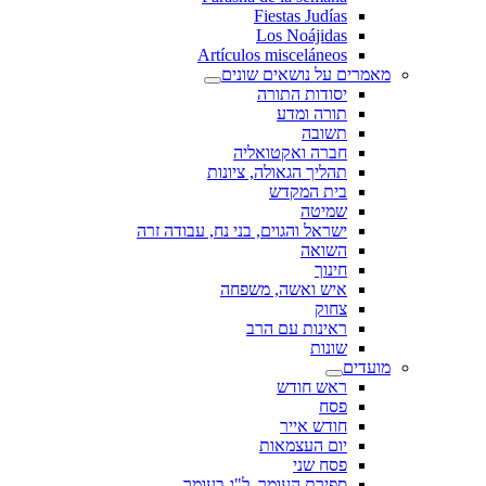
Fiestas Judías
Los Noájidas
Artículos misceláneos
מאמרים על נושאים שונים
יסודות התורה
תורה ומדע
תשובה
חברה ואקטואליה
תהליך הגאולה, ציונות
בית המקדש
שמיטה
ישראל והגוים, בני נח, עבודה זרה
השואה
חינוך
איש ואשה, משפחה
צחוק
ראינות עם הרב
שונות
מועדים
ראש חודש
פסח
חודש אייר
יום העצמאות
פסח שני
ספירת העומר, ל"ג בעומר