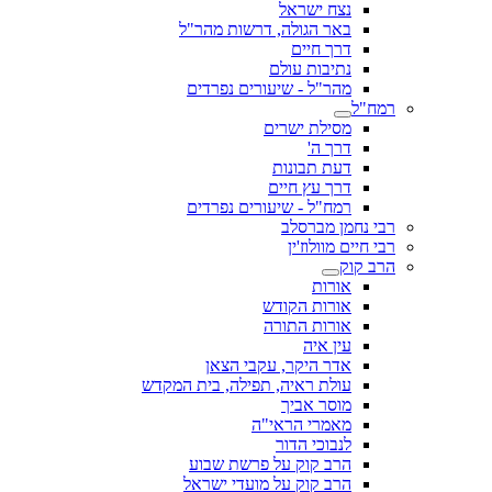
נצח ישראל
באר הגולה, דרשות מהר"ל
דרך חיים
נתיבות עולם
מהר"ל - שיעורים נפרדים
רמח"ל
מסילת ישרים
דרך ה'
דעת תבונות
דרך עץ חיים
רמח"ל - שיעורים נפרדים
רבי נחמן מברסלב
רבי חיים מוולוז'ין
הרב קוק
אורות
אורות הקודש
אורות התורה
עין איה
אדר היקר, עקבי הצאן
עולת ראיה, תפילה, בית המקדש
מוסר אביך
מאמרי הראי"ה
לנבוכי הדור
הרב קוק על פרשת שבוע
הרב קוק על מועדי ישראל