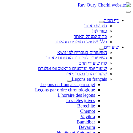
דף הבית
חיפוש באתר
עזור לנו!
כתוב למנהל האתר
כללי שימוש בחומרים מהאתר
שיעורים
השיעורים בעברית לפי נושא
השיעורים לפי סדר הוספתם לאתר
לוח שיעורי הרב
שיעור יומי ועדכונים בוואטסאפ וטלגרם
שיעורי הרב במכון מאיר
Leçons en français
Leçons en français - par sujet
Leçons par ordre chronologique
L'horaire des leçons
Les fêtes juives
Berechite
Chemot
Vayikra
Bamidbar
Devarim
Neviim et Ketouvim