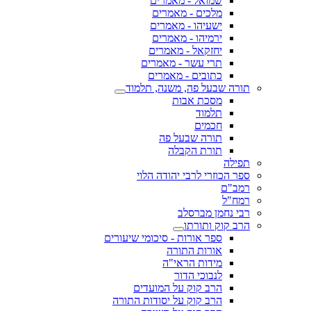
שמואל - מאמרים
מלכים - מאמרים
ישעיהו - מאמרים
ירמיהו - מאמרים
יחזקאל - מאמרים
תרי עשר - מאמרים
כתובים - מאמרים
תורה שבעל פה, משנה, תלמוד
מסכת אבות
תלמוד
חכמים
תורה שבעל פה
תורת הקבלה
תפילה
ספר הכוזרי לרבי יהודה הלוי
רמב"ם
רמח"ל
רבי נחמן מברסלב
הרב קוק ותורתו
ספר אורות - סיכומי שיעורים
אורות התורה
מידות הראי"ה
לנבוכי הדור
הרב קוק על המועדים
הרב קוק על יסודות התורה