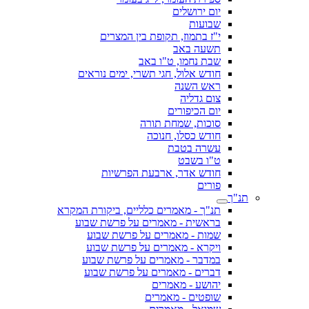
יום ירושלים
שבועות
י"ז בתמוז, תקופת בין המצרים
תשעה באב
שבת נחמו, ט"ו באב
חודש אלול, חגי תשרי, ימים נוראים
ראש השנה
צום גדליה
יום הכיפורים
סוכות, שמחת תורה
חודש כסלו, חנוכה
עשרה בטבת
ט"ו בשבט
חודש אדר, ארבעת הפרשיות
פורים
תנ"ך
תנ"ך - מאמרים כלליים, ביקורת המקרא
בראשית - מאמרים על פרשת שבוע
שמות - מאמרים על פרשת שבוע
ויקרא - מאמרים על פרשת שבוע
במדבר - מאמרים על פרשת שבוע
דברים - מאמרים על פרשת שבוע
יהושע - מאמרים
שופטים - מאמרים