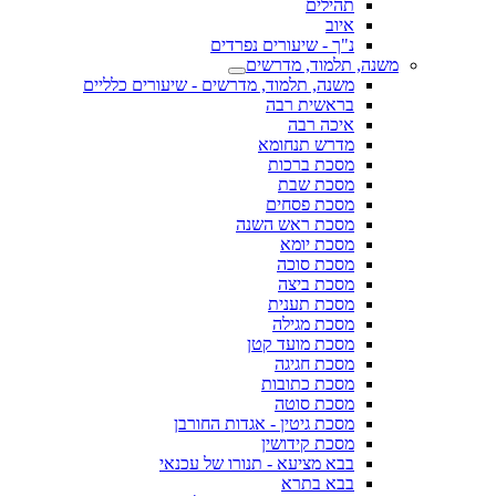
תהילים
איוב
נ"ך - שיעורים נפרדים
משנה, תלמוד, מדרשים
משנה, תלמוד, מדרשים - שיעורים כלליים
בראשית רבה
איכה רבה
מדרש תנחומא
מסכת ברכות
מסכת שבת
מסכת פסחים
מסכת ראש השנה
מסכת יומא
מסכת סוכה
מסכת ביצה
מסכת תענית
מסכת מגילה
מסכת מועד קטן
מסכת חגיגה
מסכת כתובות
מסכת סוטה
מסכת גיטין - אגדות החורבן
מסכת קידושין
בבא מציעא - תנורו של עכנאי
בבא בתרא