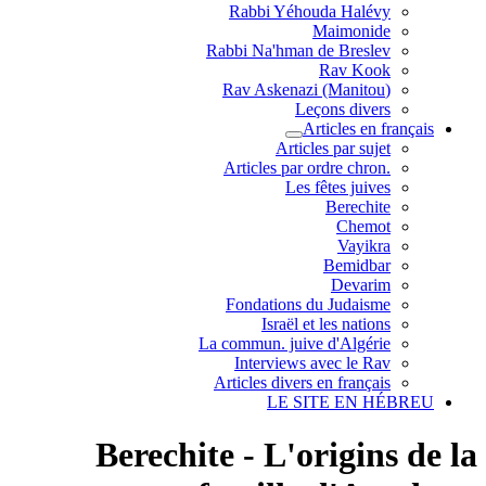
Rabbi Yéhouda Halévy
Maimonide
Rabbi Na'hman de Breslev
Rav Kook
(Rav Askenazi (Manitou
Leçons divers
Articles en français
Articles par sujet
.Articles par ordre chron
Les fêtes juives
Berechite
Chemot
Vayikra
Bemidbar
Devarim
Fondations du Judaisme
Israël et les nations
La commun. juive d'Algérie
Interviews avec le Rav
Articles divers en français
LE SITE EN HÉBREU
Berechite - L'origins de la