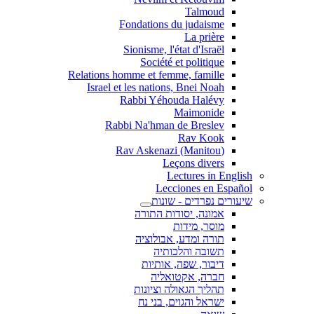
Talmoud
Fondations du judaisme
La prière
Sionisme, l'état d'Israël
Société et politique
Relations homme et femme, famille
Israel et les nations, Bnei Noah
Rabbi Yéhouda Halévy
Maimonide
Rabbi Na'hman de Breslev
Rav Kook
(Rav Askenazi (Manitou
Leçons divers
Lectures in English
Lecciones en Español
שיעורים נפרדים - שונות
אמונה, יסודות התורה
מוסר, מידות
תורה ומדע, אבולוציה
תשובה והלכותיה
דיבור, שפה, אותיות
חברה, אקטואליה
תהליך הגאולה וציונות
ישראל והגוים, בני נח