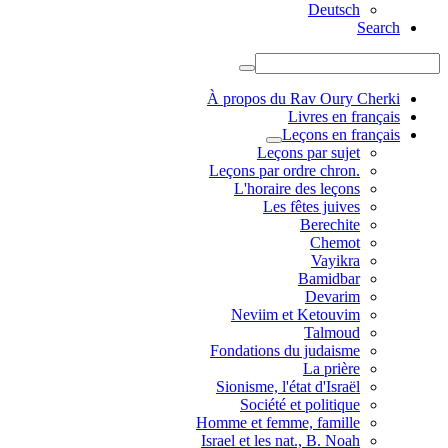
Deutsch
Search
À propos du Rav Oury Cherki
Livres en français
Leçons en français
Leçons par sujet
.Leçons par ordre chron
L'horaire des leçons
Les fêtes juives
Berechite
Chemot
Vayikra
Bamidbar
Devarim
Neviim et Ketouvim
Talmoud
Fondations du judaisme
La prière
Sionisme, l'état d'Israël
Société et politique
Homme et femme, famille
Israel et les nat., B. Noah