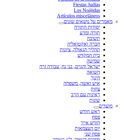
Fiestas Judías
Los Noájidas
Artículos misceláneos
מאמרים על נושאים שונים
יסודות התורה
תורה ומדע
תשובה
חברה ואקטואליה
תהליך הגאולה, ציונות
בית המקדש
שמיטה
ישראל והגוים, בני נח, עבודה זרה
השואה
חינוך
איש ואשה, משפחה
צחוק
ראינות עם הרב
שונות
מועדים
ראש חודש
פסח
חודש אייר
יום העצמאות
פסח שני
ספירת העומר, ל"ג בעומר