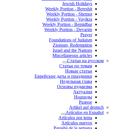
Jewish Holidays
Weekly Portion - Bereshit
Weekly Portion - Shemot
Weekly Portion - Vayikra
Weekly Portion - Bemidbar
Weekly Portion - Devarim
Prayer
Foundations of Judaism
Zionism, Redemption
Israel and the Nations
Miscellaneous articles
Статьи на русском
Статьи по темам
Новые статьи
Еврейские даты и праздники
Недельная глава
Основы иудаизма
Актуалия
Ноахиды
Разное
Artikel auf deutsch
Artículos en Español
Artículos por tema
Artículos nuevos
Parashá de la semana