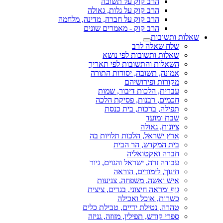
הרב קוק על תשובה
הרב קוק על גלות, גאולה
הרב קוק על חברה, מדינה, מלחמה
הרב קוק - מאמרים שונים
שאלות ותשובות
שלח שאלה לרב
שאלות ותשובות לפי נושא
השאלות והתשובות לפי תאריך
אמונה, תשובה, יסודות התורה
מקורות ופירושיהם
עברית, הלכות דיבור, שמות
חכמים, רבנות, פסיקת הלכה
תפילה, ברכות, בית כנסת
שבת ומועד
ציונות, גאולה
ארץ ישראל, הלכות תלויות בה
בית המקדש, הר הבית
חברה ואקטואליה
עבודה זרה, ישראל והגוים, גיור
חינוך, לימודים, הוראה
איש ואשה, משפחה, צניעות
גוף ומראה חיצוני, בגדים, ציצית
כשרות, אוכל ואכילה
טהרה, נטילת ידיים, טבילת כלים
ספרי קודש, תפילין, מזוזה, גניזה