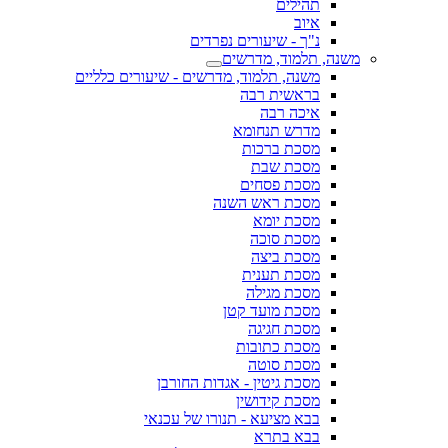
תהילים
איוב
נ"ך - שיעורים נפרדים
משנה, תלמוד, מדרשים
משנה, תלמוד, מדרשים - שיעורים כלליים
בראשית רבה
איכה רבה
מדרש תנחומא
מסכת ברכות
מסכת שבת
מסכת פסחים
מסכת ראש השנה
מסכת יומא
מסכת סוכה
מסכת ביצה
מסכת תענית
מסכת מגילה
מסכת מועד קטן
מסכת חגיגה
מסכת כתובות
מסכת סוטה
מסכת גיטין - אגדות החורבן
מסכת קידושין
בבא מציעא - תנורו של עכנאי
בבא בתרא