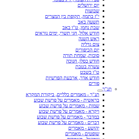
יום ירושלים
שבועות
י"ז בתמוז, תקופת בין המצרים
תשעה באב
שבת נחמו, ט"ו באב
חודש אלול, חגי תשרי, ימים נוראים
ראש השנה
צום גדליה
יום הכיפורים
סוכות, שמחת תורה
חודש כסלו, חנוכה
עשרה בטבת
ט"ו בשבט
חודש אדר, ארבעת הפרשיות
פורים
תנ"ך
תנ"ך - מאמרים כלליים, ביקורת המקרא
בראשית - מאמרים על פרשת שבוע
שמות - מאמרים על פרשת שבוע
ויקרא - מאמרים על פרשת שבוע
במדבר - מאמרים על פרשת שבוע
דברים - מאמרים על פרשת שבוע
יהושע - מאמרים
שופטים - מאמרים