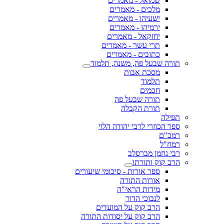
שמואל - מאמרים
מלכים - מאמרים
ישעיהו - מאמרים
ירמיהו - מאמרים
יחזקאל - מאמרים
תרי עשר - מאמרים
כתובים - מאמרים
תורה שבעל פה, משנה, תלמוד
מסכת אבות
תלמוד
חכמים
תורה שבעל פה
תורת הקבלה
תפילה
ספר הכוזרי לרבי יהודה הלוי
רמב"ם
רמח"ל
רבי נחמן מברסלב
הרב קוק ותורתו
ספר אורות - סיכומי שיעורים
אורות התורה
מידות הראי"ה
לנבוכי הדור
הרב קוק על המועדים
הרב קוק על יסודות התורה