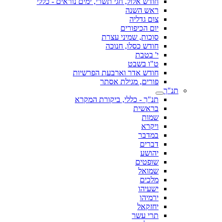
חודש אלול, חגי תשרי, ימים נוראים - כללי
ראש השנה
צום גדליה
יום הכיפורים
סוכות, שמיני עצרת
חודש כסלו, חנוכה
י' בטבת
ט"ו בשבט
חודש אדר וארבעת הפרשיות
פורים, מגילת אסתר
תנ"ך
תנ"ך - כללי, ביקורת המקרא
בראשית
שמות
ויקרא
במדבר
דברים
יהושע
שופטים
שמואל
מלכים
ישעיהו
ירמיהו
יחזקאל
תרי עשר