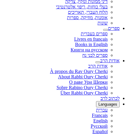
דיני ממונות ונזקין, צדקה
בעלי כוחות, ריפוי אלטרנטיבי
הלוח העברי, תאריכים
אומנות, מוזיקה, ספרות
שונות
ספרים
ספרים בעברית
Livres en français
Books in English
Книги на русском
ספרים לבני נח
אודות הרב
אודות הרב
À propos du Rav Oury Cherki
About Rabbi Oury Cherki
О раве Ури Шерки
Sobre Rabino Oury Cherki
Über Rabbi Oury Cherki
לכתוב לרב
Languages
עברית
Français
English
Русский
Español