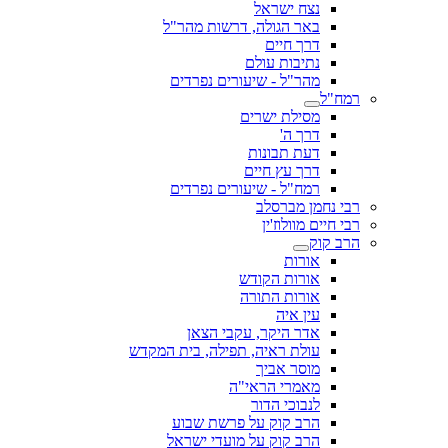
נצח ישראל
באר הגולה, דרשות מהר"ל
דרך חיים
נתיבות עולם
מהר"ל - שיעורים נפרדים
רמח"ל
מסילת ישרים
דרך ה'
דעת תבונות
דרך עץ חיים
רמח"ל - שיעורים נפרדים
רבי נחמן מברסלב
רבי חיים מוולוז'ין
הרב קוק
אורות
אורות הקודש
אורות התורה
עין איה
אדר היקר, עקבי הצאן
עולת ראיה, תפילה, בית המקדש
מוסר אביך
מאמרי הראי"ה
לנבוכי הדור
הרב קוק על פרשת שבוע
הרב קוק על מועדי ישראל