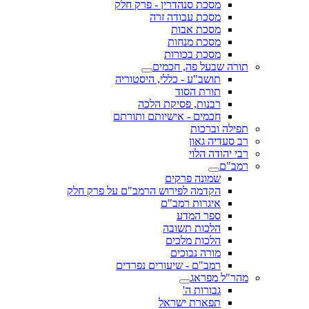
מסכת סנהדרין - פרק חלק
מסכת עבודה זרה
מסכת אבות
מסכת מנחות
מסכת בכורות
תורה שבעל פה, חכמים
תושב"ע - כללי, היסטוריה
תורת הסוד
רבנות, פסיקת הלכה
חכמים - אישיותם ותורתם
תפילה וברכות
רב סעדיה גאון
רבי יהודה הלוי
רמב"ם
שמונה פרקים
הקדמה לפירוש הרמב"ם על פרק חלק
איגרות רמב"ם
ספר המדע
הלכות תשובה
הלכות מלכים
מורה נבוכים
רמב"ם - שיעורים נפרדים
מהר"ל מפראג
גבורות ה'
תפארת ישראל