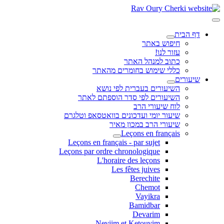
דף הבית
חיפוש באתר
עזור לנו!
כתוב למנהל האתר
כללי שימוש בחומרים מהאתר
שיעורים
השיעורים בעברית לפי נושא
השיעורים לפי סדר הוספתם לאתר
לוח שיעורי הרב
שיעור יומי ועדכונים בוואטסאפ וטלגרם
שיעורי הרב במכון מאיר
Leçons en français
Leçons en français - par sujet
Leçons par ordre chronologique
L'horaire des leçons
Les fêtes juives
Berechite
Chemot
Vayikra
Bamidbar
Devarim
Neviim et Ketouvim