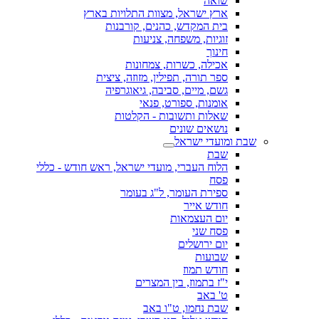
שואה
ארץ ישראל, מצוות התלויות בארץ
בית המקדש, כהנים, קורבנות
זוגיות, משפחה, צניעות
חינוך
אכילה, כשרות, צמחונות
ספר תורה, תפילין, מזוזה, ציצית
גשם, מיים, סביבה, גיאוגרפיה
אומנות, ספורט, פנאי
שאלות ותשובות - הקלטות
נושאים שונים
שבת ומועדי ישראל
שבת
הלוח העברי, מועדי ישראל, ראש חודש - כללי
פסח
ספירת העומר, ל"ג בעומר
חודש אייר
יום העצמאות
פסח שני
יום ירושלים
שבועות
חודש תמוז
י"ז בתמוז, בין המצרים
ט' באב
שבת נחמו, ט"ו באב