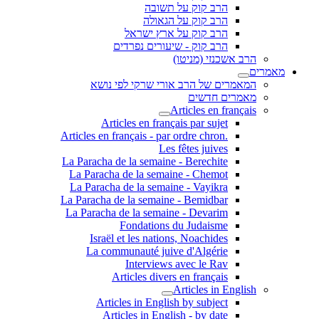
הרב קוק על תשובה
הרב קוק על הגאולה
הרב קוק על ארץ ישראל
הרב קוק - שיעורים נפרדים
הרב אשכנזי (מניטו)
מאמרים
המאמרים של הרב אורי שרקי לפי נושא
מאמרים חדשים
Articles en français
Articles en français par sujet
.Articles en français - par ordre chron
Les fêtes juives
La Paracha de la semaine - Berechite
La Paracha de la semaine - Chemot
La Paracha de la semaine - Vayikra
La Paracha de la semaine - Bemidbar
La Paracha de la semaine - Devarim
Fondations du Judaisme
Israël et les nations, Noachides
La communauté juive d'Algérie
Interviews avec le Rav
Articles divers en français
Articles in English
Articles in English by subject
Articles in English - by date