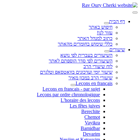
דף הבית
חיפוש באתר
עזור לנו!
כתוב למנהל האתר
כללי שימוש בחומרים מהאתר
שיעורים
השיעורים בעברית לפי נושא
השיעורים לפי סדר הוספתם לאתר
לוח שיעורי הרב
שיעור יומי ועדכונים בוואטסאפ וטלגרם
שיעורי הרב במכון מאיר
Leçons en français
Leçons en français - par sujet
Leçons par ordre chronologique
L'horaire des leçons
Les fêtes juives
Berechite
Chemot
Vayikra
Bamidbar
Devarim
Neviim et Ketouvim