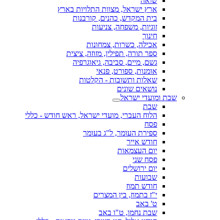
שואה
ארץ ישראל, מצוות התלויות בארץ
בית המקדש, כהנים, קורבנות
זוגיות, משפחה, צניעות
חינוך
אכילה, כשרות, צמחונות
ספר תורה, תפילין, מזוזה, ציצית
גשם, מיים, סביבה, גיאוגרפיה
אומנות, ספורט, פנאי
שאלות ותשובות - הקלטות
נושאים שונים
שבת ומועדי ישראל
שבת
הלוח העברי, מועדי ישראל, ראש חודש - כללי
פסח
ספירת העומר, ל"ג בעומר
חודש אייר
יום העצמאות
פסח שני
יום ירושלים
שבועות
חודש תמוז
י"ז בתמוז, בין המצרים
ט' באב
שבת נחמו, ט"ו באב