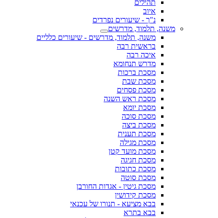
תהילים
איוב
נ"ך - שיעורים נפרדים
משנה, תלמוד, מדרשים
משנה, תלמוד, מדרשים - שיעורים כלליים
בראשית רבה
איכה רבה
מדרש תנחומא
מסכת ברכות
מסכת שבת
מסכת פסחים
מסכת ראש השנה
מסכת יומא
מסכת סוכה
מסכת ביצה
מסכת תענית
מסכת מגילה
מסכת מועד קטן
מסכת חגיגה
מסכת כתובות
מסכת סוטה
מסכת גיטין - אגדות החורבן
מסכת קידושין
בבא מציעא - תנורו של עכנאי
בבא בתרא