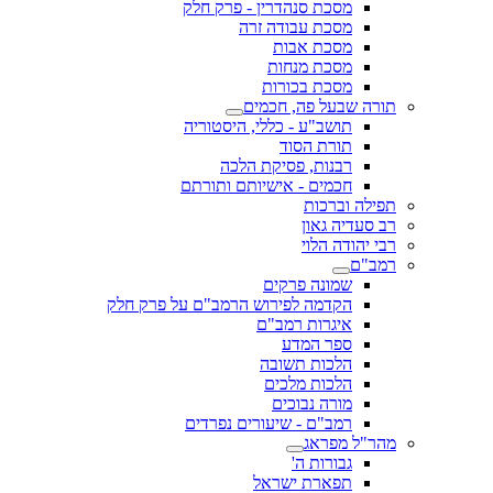
מסכת סנהדרין - פרק חלק
מסכת עבודה זרה
מסכת אבות
מסכת מנחות
מסכת בכורות
תורה שבעל פה, חכמים
תושב"ע - כללי, היסטוריה
תורת הסוד
רבנות, פסיקת הלכה
חכמים - אישיותם ותורתם
תפילה וברכות
רב סעדיה גאון
רבי יהודה הלוי
רמב"ם
שמונה פרקים
הקדמה לפירוש הרמב"ם על פרק חלק
איגרות רמב"ם
ספר המדע
הלכות תשובה
הלכות מלכים
מורה נבוכים
רמב"ם - שיעורים נפרדים
מהר"ל מפראג
גבורות ה'
תפארת ישראל