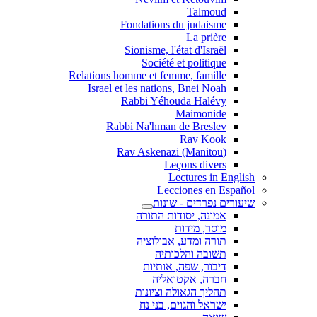
Talmoud
Fondations du judaisme
La prière
Sionisme, l'état d'Israël
Société et politique
Relations homme et femme, famille
Israel et les nations, Bnei Noah
Rabbi Yéhouda Halévy
Maimonide
Rabbi Na'hman de Breslev
Rav Kook
(Rav Askenazi (Manitou
Leçons divers
Lectures in English
Lecciones en Español
שיעורים נפרדים - שונות
אמונה, יסודות התורה
מוסר, מידות
תורה ומדע, אבולוציה
תשובה והלכותיה
דיבור, שפה, אותיות
חברה, אקטואליה
תהליך הגאולה וציונות
ישראל והגוים, בני נח