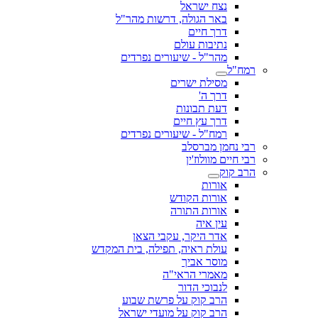
נצח ישראל
באר הגולה, דרשות מהר"ל
דרך חיים
נתיבות עולם
מהר"ל - שיעורים נפרדים
רמח"ל
מסילת ישרים
דרך ה'
דעת תבונות
דרך עץ חיים
רמח"ל - שיעורים נפרדים
רבי נחמן מברסלב
רבי חיים מוולוז'ין
הרב קוק
אורות
אורות הקודש
אורות התורה
עין איה
אדר היקר, עקבי הצאן
עולת ראיה, תפילה, בית המקדש
מוסר אביך
מאמרי הראי"ה
לנבוכי הדור
הרב קוק על פרשת שבוע
הרב קוק על מועדי ישראל