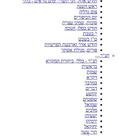
חודש אלול, חגי תשרי, ימים נוראים - כללי
ראש השנה
צום גדליה
יום הכיפורים
סוכות, שמיני עצרת
חודש כסלו, חנוכה
י' בטבת
ט"ו בשבט
חודש אדר וארבעת הפרשיות
פורים, מגילת אסתר
תנ"ך
תנ"ך - כללי, ביקורת המקרא
בראשית
שמות
ויקרא
במדבר
דברים
יהושע
שופטים
שמואל
מלכים
ישעיהו
ירמיהו
יחזקאל
תרי עשר