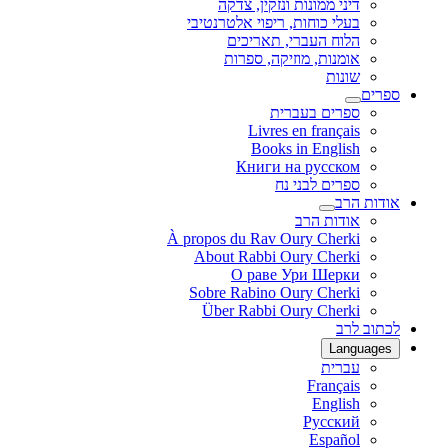
דיני ממונות ונזקין, צדקה
בעלי כוחות, ריפוי אלטרנטיבי
הלוח העברי, תאריכים
אומנות, מוזיקה, ספרות
שונות
ספרים
ספרים בעברית
Livres en français
Books in English
Книги на русском
ספרים לבני נח
אודות הרב
אודות הרב
À propos du Rav Oury Cherki
About Rabbi Oury Cherki
О раве Ури Шерки
Sobre Rabino Oury Cherki
Über Rabbi Oury Cherki
לכתוב לרב
Languages
עברית
Français
English
Русский
Español