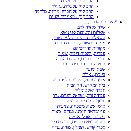
הרב קוק על תשובה
הרב קוק על גלות, גאולה
הרב קוק על חברה, מדינה, מלחמה
הרב קוק - מאמרים שונים
שאלות ותשובות
שלח שאלה לרב
שאלות ותשובות לפי נושא
השאלות והתשובות לפי תאריך
אמונה, תשובה, יסודות התורה
מקורות ופירושיהם
עברית, הלכות דיבור, שמות
חכמים, רבנות, פסיקת הלכה
תפילה, ברכות, בית כנסת
שבת ומועד
ציונות, גאולה
ארץ ישראל, הלכות תלויות בה
בית המקדש, הר הבית
חברה ואקטואליה
עבודה זרה, ישראל והגוים, גיור
חינוך, לימודים, הוראה
איש ואשה, משפחה, צניעות
גוף ומראה חיצוני, בגדים, ציצית
כשרות, אוכל ואכילה
טהרה, נטילת ידיים, טבילת כלים
ספרי קודש, תפילין, מזוזה, גניזה