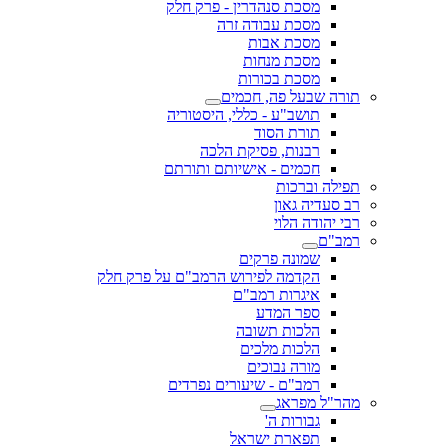
מסכת סנהדרין - פרק חלק
מסכת עבודה זרה
מסכת אבות
מסכת מנחות
מסכת בכורות
תורה שבעל פה, חכמים
תושב"ע - כללי, היסטוריה
תורת הסוד
רבנות, פסיקת הלכה
חכמים - אישיותם ותורתם
תפילה וברכות
רב סעדיה גאון
רבי יהודה הלוי
רמב"ם
שמונה פרקים
הקדמה לפירוש הרמב"ם על פרק חלק
איגרות רמב"ם
ספר המדע
הלכות תשובה
הלכות מלכים
מורה נבוכים
רמב"ם - שיעורים נפרדים
מהר"ל מפראג
גבורות ה'
תפארת ישראל