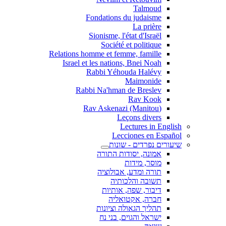
Talmoud
Fondations du judaisme
La prière
Sionisme, l'état d'Israël
Société et politique
Relations homme et femme, famille
Israel et les nations, Bnei Noah
Rabbi Yéhouda Halévy
Maimonide
Rabbi Na'hman de Breslev
Rav Kook
(Rav Askenazi (Manitou
Leçons divers
Lectures in English
Lecciones en Español
שיעורים נפרדים - שונות
אמונה, יסודות התורה
מוסר, מידות
תורה ומדע, אבולוציה
תשובה והלכותיה
דיבור, שפה, אותיות
חברה, אקטואליה
תהליך הגאולה וציונות
ישראל והגוים, בני נח