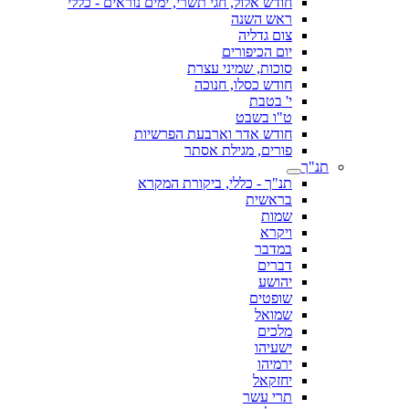
חודש אלול, חגי תשרי, ימים נוראים - כללי
ראש השנה
צום גדליה
יום הכיפורים
סוכות, שמיני עצרת
חודש כסלו, חנוכה
י' בטבת
ט"ו בשבט
חודש אדר וארבעת הפרשיות
פורים, מגילת אסתר
תנ"ך
תנ"ך - כללי, ביקורת המקרא
בראשית
שמות
ויקרא
במדבר
דברים
יהושע
שופטים
שמואל
מלכים
ישעיהו
ירמיהו
יחזקאל
תרי עשר