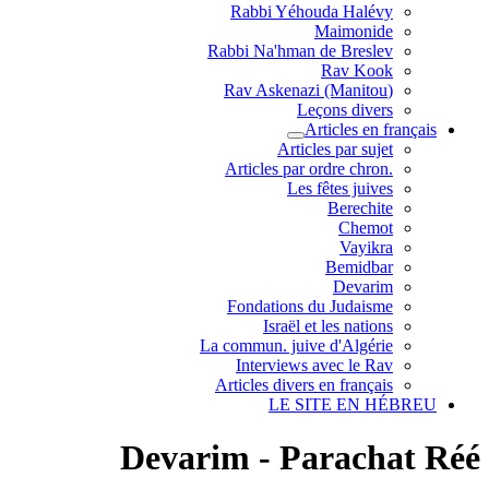
Rabbi Yéhouda Halévy
Maimonide
Rabbi Na'hman de Breslev
Rav Kook
(Rav Askenazi (Manitou
Leçons divers
Articles en français
Articles par sujet
.Articles par ordre chron
Les fêtes juives
Berechite
Chemot
Vayikra
Bemidbar
Devarim
Fondations du Judaisme
Israël et les nations
La commun. juive d'Algérie
Interviews avec le Rav
Articles divers en français
LE SITE EN HÉBREU
Devarim - Parachat Réé