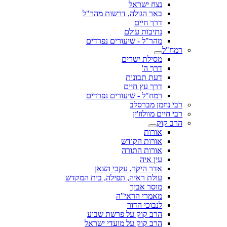
נצח ישראל
באר הגולה, דרשות מהר"ל
דרך חיים
נתיבות עולם
מהר"ל - שיעורים נפרדים
רמח"ל
מסילת ישרים
דרך ה'
דעת תבונות
דרך עץ חיים
רמח"ל - שיעורים נפרדים
רבי נחמן מברסלב
רבי חיים מוולוז'ין
הרב קוק
אורות
אורות הקודש
אורות התורה
עין איה
אדר היקר, עקבי הצאן
עולת ראיה, תפילה, בית המקדש
מוסר אביך
מאמרי הראי"ה
לנבוכי הדור
הרב קוק על פרשת שבוע
הרב קוק על מועדי ישראל