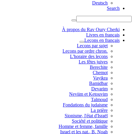
Deutsch
Search
À propos du Rav Oury Cherki
Livres en français
Leçons en français
Leçons par sujet
.Leçons par ordre chron
L'horaire des leçons
Les fêtes juives
Berechite
Chemot
Vayikra
Bamidbar
Devarim
Neviim et Ketouvim
Talmoud
Fondations du judaisme
La prière
Sionisme, l'état d'Israël
Société et politique
Homme et femme, famille
Israel et les nat., B. Noah