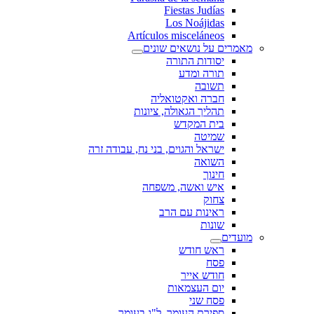
Fiestas Judías
Los Noájidas
Artículos misceláneos
מאמרים על נושאים שונים
יסודות התורה
תורה ומדע
תשובה
חברה ואקטואליה
תהליך הגאולה, ציונות
בית המקדש
שמיטה
ישראל והגוים, בני נח, עבודה זרה
השואה
חינוך
איש ואשה, משפחה
צחוק
ראינות עם הרב
שונות
מועדים
ראש חודש
פסח
חודש אייר
יום העצמאות
פסח שני
ספירת העומר, ל"ג בעומר