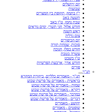
יום ירושלים
שבועות
י"ז בתמוז, תקופת בין המצרים
תשעה באב
שבת נחמו, ט"ו באב
חודש אלול, חגי תשרי, ימים נוראים
ראש השנה
צום גדליה
יום הכיפורים
סוכות, שמחת תורה
חודש כסלו, חנוכה
עשרה בטבת
ט"ו בשבט
חודש אדר, ארבעת הפרשיות
פורים
תנ"ך
תנ"ך - מאמרים כלליים, ביקורת המקרא
בראשית - מאמרים על פרשת שבוע
שמות - מאמרים על פרשת שבוע
ויקרא - מאמרים על פרשת שבוע
במדבר - מאמרים על פרשת שבוע
דברים - מאמרים על פרשת שבוע
יהושע - מאמרים
שופטים - מאמרים