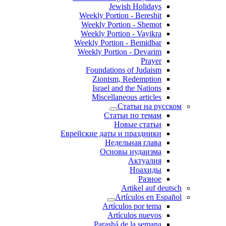
Jewish Holidays
Weekly Portion - Bereshit
Weekly Portion - Shemot
Weekly Portion - Vayikra
Weekly Portion - Bemidbar
Weekly Portion - Devarim
Prayer
Foundations of Judaism
Zionism, Redemption
Israel and the Nations
Miscellaneous articles
Статьи на русском
Статьи по темам
Новые статьи
Еврейские даты и праздники
Недельная глава
Основы иудаизма
Актуалия
Ноахиды
Разное
Artikel auf deutsch
Artículos en Español
Artículos por tema
Artículos nuevos
Parashá de la semana