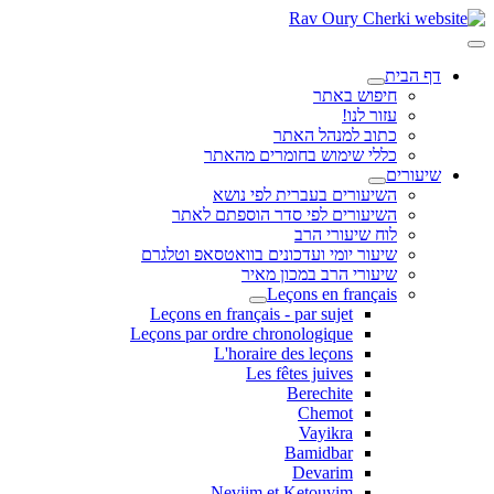
דף הבית
חיפוש באתר
עזור לנו!
כתוב למנהל האתר
כללי שימוש בחומרים מהאתר
שיעורים
השיעורים בעברית לפי נושא
השיעורים לפי סדר הוספתם לאתר
לוח שיעורי הרב
שיעור יומי ועדכונים בוואטסאפ וטלגרם
שיעורי הרב במכון מאיר
Leçons en français
Leçons en français - par sujet
Leçons par ordre chronologique
L'horaire des leçons
Les fêtes juives
Berechite
Chemot
Vayikra
Bamidbar
Devarim
Neviim et Ketouvim