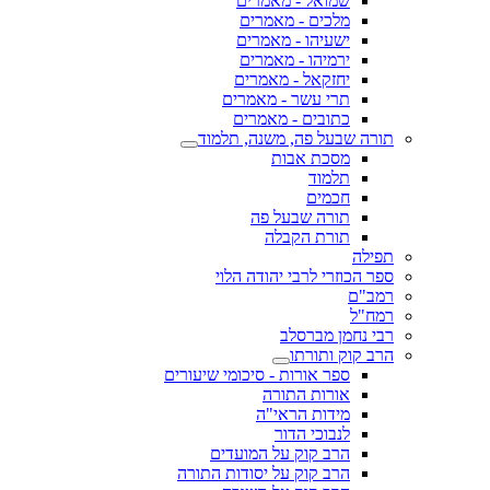
שמואל - מאמרים
מלכים - מאמרים
ישעיהו - מאמרים
ירמיהו - מאמרים
יחזקאל - מאמרים
תרי עשר - מאמרים
כתובים - מאמרים
תורה שבעל פה, משנה, תלמוד
מסכת אבות
תלמוד
חכמים
תורה שבעל פה
תורת הקבלה
תפילה
ספר הכוזרי לרבי יהודה הלוי
רמב"ם
רמח"ל
רבי נחמן מברסלב
הרב קוק ותורתו
ספר אורות - סיכומי שיעורים
אורות התורה
מידות הראי"ה
לנבוכי הדור
הרב קוק על המועדים
הרב קוק על יסודות התורה