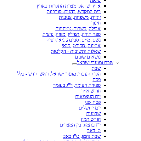
שואה
ארץ ישראל, מצוות התלויות בארץ
בית המקדש, כהנים, קורבנות
זוגיות, משפחה, צניעות
חינוך
אכילה, כשרות, צמחונות
ספר תורה, תפילין, מזוזה, ציצית
גשם, מיים, סביבה, גיאוגרפיה
אומנות, ספורט, פנאי
שאלות ותשובות - הקלטות
נושאים שונים
שבת ומועדי ישראל
שבת
הלוח העברי, מועדי ישראל, ראש חודש - כללי
פסח
ספירת העומר, ל"ג בעומר
חודש אייר
יום העצמאות
פסח שני
יום ירושלים
שבועות
חודש תמוז
י"ז בתמוז, בין המצרים
ט' באב
שבת נחמו, ט"ו באב