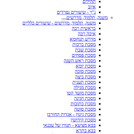
תהילים
איוב
נ"ך - שיעורים נפרדים
משנה, תלמוד, מדרשים
משנה, תלמוד, מדרשים - שיעורים כלליים
בראשית רבה
איכה רבה
מדרש תנחומא
מסכת ברכות
מסכת שבת
מסכת פסחים
מסכת ראש השנה
מסכת יומא
מסכת סוכה
מסכת ביצה
מסכת תענית
מסכת מגילה
מסכת מועד קטן
מסכת חגיגה
מסכת כתובות
מסכת סוטה
מסכת גיטין - אגדות החורבן
מסכת קידושין
בבא מציעא - תנורו של עכנאי
בבא בתרא