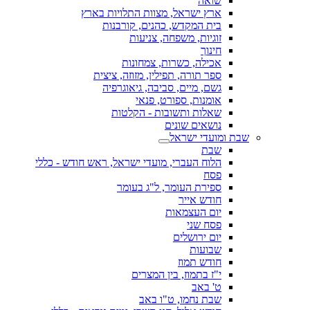
שואה
ארץ ישראל, מצוות התלויות בארץ
בית המקדש, כהנים, קורבנות
זוגיות, משפחה, צניעות
חינוך
אכילה, כשרות, צמחונות
ספר תורה, תפילין, מזוזה, ציצית
גשם, מיים, סביבה, גיאוגרפיה
אומנות, ספורט, פנאי
שאלות ותשובות - הקלטות
נושאים שונים
שבת ומועדי ישראל
שבת
הלוח העברי, מועדי ישראל, ראש חודש - כללי
פסח
ספירת העומר, ל"ג בעומר
חודש אייר
יום העצמאות
פסח שני
יום ירושלים
שבועות
חודש תמוז
י"ז בתמוז, בין המצרים
ט' באב
שבת נחמו, ט"ו באב