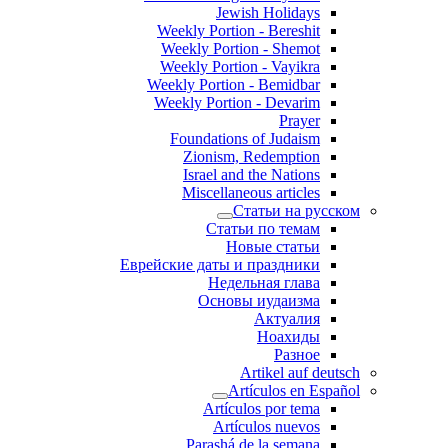
Jewish Holidays
Weekly Portion - Bereshit
Weekly Portion - Shemot
Weekly Portion - Vayikra
Weekly Portion - Bemidbar
Weekly Portion - Devarim
Prayer
Foundations of Judaism
Zionism, Redemption
Israel and the Nations
Miscellaneous articles
Статьи на русском
Статьи по темам
Новые статьи
Еврейские даты и праздники
Недельная глава
Основы иудаизма
Актуалия
Ноахиды
Разное
Artikel auf deutsch
Artículos en Español
Artículos por tema
Artículos nuevos
Parashá de la semana