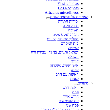
Fiestas Judías
Los Noájidas
Artículos misceláneos
מאמרים על נושאים שונים
יסודות התורה
תורה ומדע
תשובה
חברה ואקטואליה
תהליך הגאולה, ציונות
בית המקדש
שמיטה
ישראל והגוים, בני נח, עבודה זרה
השואה
חינוך
איש ואשה, משפחה
צחוק
ראינות עם הרב
שונות
מועדים
ראש חודש
פסח
חודש אייר
יום העצמאות
פסח שני
ספירת העומר, ל"ג בעומר