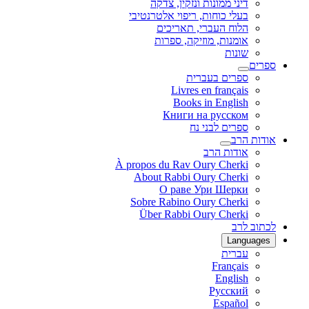
דיני ממונות ונזקין, צדקה
בעלי כוחות, ריפוי אלטרנטיבי
הלוח העברי, תאריכים
אומנות, מוזיקה, ספרות
שונות
ספרים
ספרים בעברית
Livres en français
Books in English
Книги на русском
ספרים לבני נח
אודות הרב
אודות הרב
À propos du Rav Oury Cherki
About Rabbi Oury Cherki
О раве Ури Шерки
Sobre Rabino Oury Cherki
Über Rabbi Oury Cherki
לכתוב לרב
Languages
עברית
Français
English
Русский
Español