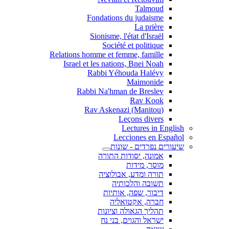
Talmoud
Fondations du judaisme
La prière
Sionisme, l'état d'Israël
Société et politique
Relations homme et femme, famille
Israel et les nations, Bnei Noah
Rabbi Yéhouda Halévy
Maimonide
Rabbi Na'hman de Breslev
Rav Kook
(Rav Askenazi (Manitou
Leçons divers
Lectures in English
Lecciones en Español
שיעורים נפרדים - שונות
אמונה, יסודות התורה
מוסר, מידות
תורה ומדע, אבולוציה
תשובה והלכותיה
דיבור, שפה, אותיות
חברה, אקטואליה
תהליך הגאולה וציונות
ישראל והגוים, בני נח