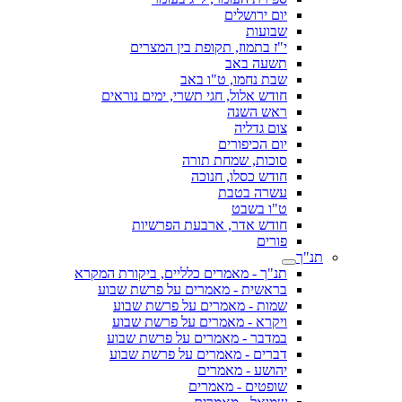
יום ירושלים
שבועות
י"ז בתמוז, תקופת בין המצרים
תשעה באב
שבת נחמו, ט"ו באב
חודש אלול, חגי תשרי, ימים נוראים
ראש השנה
צום גדליה
יום הכיפורים
סוכות, שמחת תורה
חודש כסלו, חנוכה
עשרה בטבת
ט"ו בשבט
חודש אדר, ארבעת הפרשיות
פורים
תנ"ך
תנ"ך - מאמרים כלליים, ביקורת המקרא
בראשית - מאמרים על פרשת שבוע
שמות - מאמרים על פרשת שבוע
ויקרא - מאמרים על פרשת שבוע
במדבר - מאמרים על פרשת שבוע
דברים - מאמרים על פרשת שבוע
יהושע - מאמרים
שופטים - מאמרים