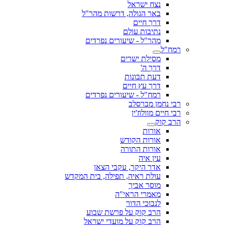
נצח ישראל
באר הגולה, דרשות מהר"ל
דרך חיים
נתיבות עולם
מהר"ל - שיעורים נפרדים
רמח"ל
מסילת ישרים
דרך ה'
דעת תבונות
דרך עץ חיים
רמח"ל - שיעורים נפרדים
רבי נחמן מברסלב
רבי חיים מוולוז'ין
הרב קוק
אורות
אורות הקודש
אורות התורה
עין איה
אדר היקר, עקבי הצאן
עולת ראיה, תפילה, בית המקדש
מוסר אביך
מאמרי הראי"ה
לנבוכי הדור
הרב קוק על פרשת שבוע
הרב קוק על מועדי ישראל