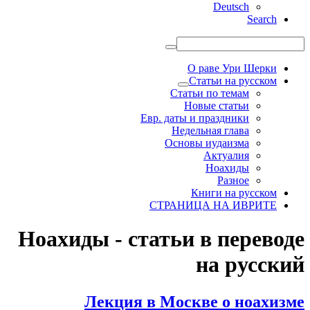
Deutsch
Search
О раве Ури Шерки
Статьи на русском
Статьи по темам
Новые статьи
Евр. даты и праздники
Недельная глава
Основы иудаизма
Актуалия
Ноахиды
Разное
Книги на русском
СТРАНИЦА НА ИВРИТЕ
Ноахиды - статьи в переводе
на русский
Лекция в Москве о ноахизме